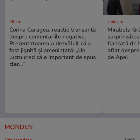
Elle.ro
Unica.ro
Corina Caragea, reacție tranșantă
Mirabela Gră
despre comentariile negative.
surprinzătoar
Prezentatoarea a dezvăluit că a
flancată de 
fost jignită și amenințată: „Un
aflat despre
lucru cred că e important de spus
de Apel
clar...”
MONDEN