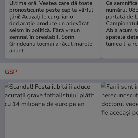
Ultima oră! Vestea care dă toate
Ce semnificaț
pronosticurile peste cap la vârful
numărul 083
țării! Acuzațiile curg, iar o
purtată de L
declarație produce un adevărat
Campionatul
seism în politică. Fără vreun
Abia acum s-
semnal în prealabil, Sorin
spatele deta
Grindeanu tocmai a făcut marele
lumea l-a r
anunț
GSP