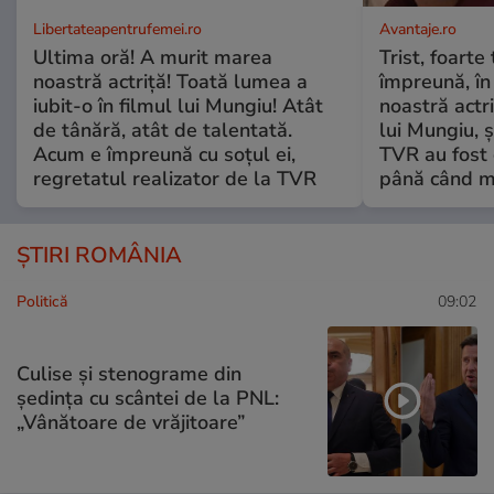
Libertateapentrufemei.ro
Avantaje.ro
Ultima oră! A murit marea
Trist, foarte
noastră actriță! Toată lumea a
împreună, în
iubit-o în filmul lui Mungiu! Atât
noastră actri
de tânără, atât de talentată.
lui Mungiu, ș
Acum e împreună cu soțul ei,
TVR au fost 
regretatul realizator de la TVR
până când mo
ȘTIRI ROMÂNIA
Politică
09:02
Culise și stenograme din
ședința cu scântei de la PNL:
„Vânătoare de vrăjitoare”