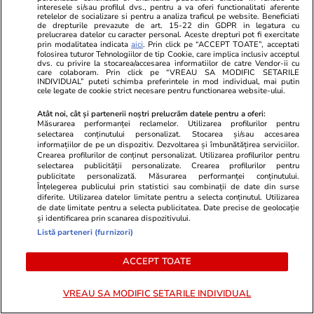
Amenzi de până la 270 de euro pentru turiștii
interesele si/sau profilul dvs., pentru a va oferi functionalitati aferente
retelelor de socializare si pentru a analiza traficul pe website. Beneficiati
care fac poze într-unul dintre cele mai
de drepturile prevazute de art. 15-22 din GDPR in legatura cu
prelucrarea datelor cu caracter personal. Aceste drepturi pot fi exercitate
cunoscute orașe din Italia
prin modalitatea indicata
aici
. Prin click pe “ACCEPT TOATE”, acceptati
folosirea tuturor Tehnologiilor de tip Cookie, care implica inclusiv acceptul
dvs. cu privire la stocarea/accesarea informatiilor de catre Vendor-ii cu
care colaboram. Prin click pe “VREAU SA MODIFIC SETARILE
INDIVIDUAL” puteti schimba preferintele in mod individual, mai putin
Știri România
14:00
cele legate de cookie strict necesare pentru functionarea website-ului.
Ce au răspuns SIE și SRI la solicitarea
Atât noi, cât și partenerii noștri prelucrăm datele pentru a oferi:
Măsurarea performanței reclamelor. Utilizarea profilurilor pentru
Libertatea privind gradul de militarizare a
selectarea conținutului personalizat. Stocarea și/sau accesarea
celor două servicii
informațiilor de pe un dispozitiv. Dezvoltarea și îmbunătățirea serviciilor.
Crearea profilurilor de conținut personalizat. Utilizarea profilurilor pentru
selectarea publicității personalizate. Crearea profilurilor pentru
publicitate personalizată. Măsurarea performanței conținutului.
Înțelegerea publicului prin statistici sau combinații de date din surse
Stiri Mondene
14:00
diferite. Utilizarea datelor limitate pentru a selecta conținutul. Utilizarea
de date limitate pentru a selecta publicitatea. Date precise de geolocație
Jennifer Lopez, fotografiată goală în cadă.
și identificarea prin scanarea dispozitivului.
Imaginile care au atras atenția fanilor artistei
Listă parteneri (furnizori)
ACCEPT TOATE
Citește mai multe
VREAU SA MODIFIC SETARILE INDIVIDUAL