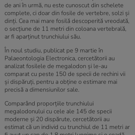
de ani în urmă, nu este cunoscut din schelete
complete, ci doar din fosile de vertebre, solzi și
dinți. Cea mai mare fosilă descoperită vreodată,
o secțiune de 11 metri din coloana vertebrală,
ar fi aparținut trunchiului său.
În noul studiu, publicat pe 9 martie în
Palaeontologia Electronica, cercetătorii au
analizat fosilele de megalodon și le-au
comparat cu peste 150 de specii de rechini vii
și dispăruți, pentru a obține o estimare mai
precisă a dimensiunilor sale.
Comparând proporțiile trunchiului
megalodonului cu cele ale 145 de specii
moderne și 20 dispărute, cercetătorii au
estimat că un individ cu trunchiul de 11 metri ar
fi avut un cap de 1,8 metri lungime și o coadă