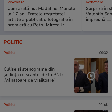
Wowbiz.ro
Redactia.ro
Cum arată fiul Mădălinei Manole
Surpriză în 
la 17 ani! Fratele regretatei
Valentin Sanf
artiste a publicat o fotografie în
împreună ....
premieră cu Petru Mircea Jr.
POLITIC
Politică
09:02
Culise și stenograme din
ședința cu scântei de la PNL:
„Vânătoare de vrăjitoare”
Politică
20 iul.