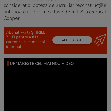
considerat o ipoteză de lucru, iar reconstrucțiile
anterioare nu pot fi excluse definitiv”, a explicat
Cooper.
Abonați-vă la
ȘTIRILE
ZILEI
pentru a fi la
ABONEAZĂ-TE
curent cu cele mai noi
informații.
URMĂREȘTE CEL MAI NOU VIDEO