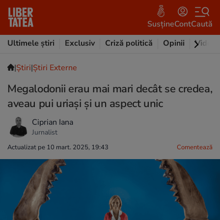
Susține
Cont
Caută
Ultimele știri
Exclusiv
Criză politică
Opinii
Video
|
Ştiri
|
Știri Externe
Megalodonii erau mai mari decât se credea,
aveau pui uriași și un aspect unic
Ciprian Iana
Jurnalist
Actualizat pe 10 mart. 2025, 19:43
Comentează