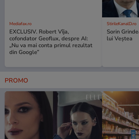
Mediafax.ro
StirileKanalD.ro
EXCLUSIV. Robert Vîja,
Sorin Grinde
cofondator Geoflux, despre AI:
lui Veștea
„Nu va mai conta primul rezultat
din Google”
PROMO