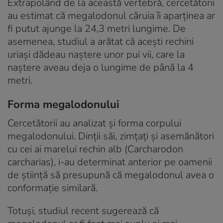
Extrapolând de la această vertebră, cercetătorii
au estimat că megalodonul căruia îi aparținea ar
fi putut ajunge la 24,3 metri lungime. De
asemenea, studiul a arătat că acești rechini
uriași dădeau naștere unor pui vii, care la
naștere aveau deja o lungime de până la 4
metri.
Forma megalodonului
Cercetătorii au analizat și forma corpului
megalodonului. Dinții săi, zimțați și asemănători
cu cei ai marelui rechin alb (Carcharodon
carcharias), i-au determinat anterior pe oamenii
de știință să presupună că megalodonul avea o
conformație similară.
Totuși, studiul recent sugerează că