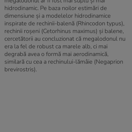
megalodonul ar fi fost mai suplu și mai
hidrodinamic. Pe baza noilor estimări de
dimensiune și a modelelor hidrodinamice
inspirate de rechinii-balenă (Rhincodon typus),
rechinii roșeni (Cetorhinus maximus) și balene,
cercetătorii au concluzionat că megalodonul nu
era la fel de robust ca marele alb, ci mai
degrabă avea o formă mai aerodinamică,
similară cu cea a rechinului-lămâie (Negaprion
brevirostris).