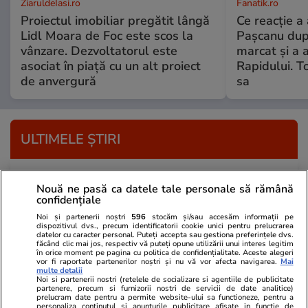
ZiaruldeIasi.ro
Fanatik.ro
Proiectul imobiliar pregătit lângă
Ce reacție a 
Lidl Moara de Foc este scos la
Pașcanu dup
vânzare. Dezvoltatorul este
marcat și a 
asociat în piață cu un alt proiect
Rapidului. To
de anvergură
sa
ULTIMELE ȘTIRI
Auto
14:12
Nouă ne pasă ca datele tale personale să rămână
Amendă de 350 de euro și 30 de zile fără
confidențiale
permis pentru șoferii care își lasă mașinile la
Noi și partenerii noștri
596
stocăm și/sau accesăm informații pe
dispozitivul dvs., precum identificatorii cookie unici pentru prelucrarea
ralanti dacă staționează în tunelurile din
datelor cu caracter personal. Puteți accepta sau gestiona preferințele dvs.
făcând clic mai jos, respectiv vă puteți opune utilizării unui interes legitim
Grecia
în orice moment pe pagina cu politica de confidențialitate. Aceste alegeri
vor fi raportate partenerilor noștri și nu vă vor afecta navigarea.
Mai
multe detalii
Noi si partenerii nostri (retelele de socializare si agentiile de publicitate
partenere, precum si furnizorii nostri de servicii de date analitice)
Lifestyle
14:05
prelucram date pentru a permite website-ului sa functioneze, pentru a
personaliza continutul si anunturile publicitare afisate in functie de