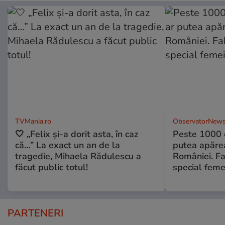
TVMania.ro
ObservatorNews
🤍 „Felix și-a dorit asta, în caz
Peste 1000 
că…” La exact un an de la
putea apărea
tragedie, Mihaela Rădulescu a
României. Fa
făcut public totul!
special feme
PARTENERI