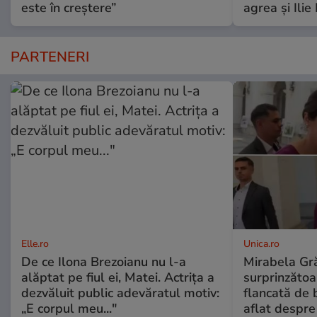
este în creștere”
agrea și Ilie
PARTENERI
Elle.ro
Unica.ro
De ce Ilona Brezoianu nu l-a
Mirabela Gră
alăptat pe fiul ei, Matei. Actrița a
surprinzătoar
dezvăluit public adevăratul motiv:
flancată de 
„E corpul meu..."
aflat despre