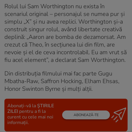
Rolul lui Sam Worthington nu exista în
scenariul original – personajul se numea pur și
simplu „X” și nu avea replici. Worthington și-a
construit singur rolul, având libertate creativă
deplină: „Aaron are bomba de dezamorsat. Am
crezut că Theo, în secțiunea lui din film, are
nevoie și el de ceva incontrolabil. Eu am vrut să
fiu acel element”, a declarat Sam Worthington.
Din distribuția filmului mai fac parte Gugu
Mbatha-Raw, Saffron Hocking, Elham Ehsas,
Honor Swinton Byrne și mulți alții.
Abonați-vă la
ȘTIRILE
ZILEI
pentru a fi la
ABONEAZĂ-TE
curent cu cele mai noi
informații.