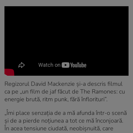
Regizorul David Mackenzie și-a descris filmul
ca pe „un film de jaf făcut de The Ramones: cu
energie brută, ritm punk, fără înflorituri”.
„Îmi place senzația de a mă afunda într-o scenă
și de a pierde noțiunea a tot ce mă înconjoară.
În acea tensiune ciudată, neobișnuită, care