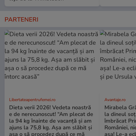
PARTENERI
Libertateapentrufemei.ro
Avantaje.ro
Dieta verii 2026! Vedeta noastră
Mirabela Grăd
e de nerecunoscut! “Am plecat de
la dineul so
la 94 kg înainte de vacanță și am
îmbrăcat Pr
ajuns la 75,8 kg. Așa am slăbit și
României, ni
așa o să procedez după ce mă
așa! Le-a ec