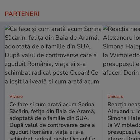
PARTENERI
Viva.ro
Unica.ro
Ce face și cum arată acum Sorina
Reacția neaș
Săcărin, fetița din Baia de Aramă,
Alexandru Io
adoptată de o familie din SUA.
Simona Halep
După valul de controverse care a
la Wimbledo
zguduit România, viața ei s-a
presupusul e
schimbat radical peste Ocean! Ce
afaceri Dori