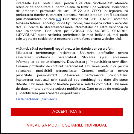
liber: „Amândoi vom face acest
interesele si/sau profilul dvs., pentru a va oferi functionalitati aferente
lucru în viitor”
retelelor de socializare si pentru a analiza traficul pe website. Beneficiati
de drepturile prevazute de art. 15-22 din GDPR in legatura cu
prelucrarea datelor cu caracter personal. Aceste drepturi pot fi exercitate
prin modalitatea indicata
aici
. Prin click pe “ACCEPT TOATE”, acceptati
folosirea tuturor Tehnologiilor de tip Cookie, care implica inclusiv acceptul
dvs. cu privire la stocarea/accesarea informatiilor de catre Vendor-ii cu
care colaboram. Prin click pe “VREAU SA MODIFIC SETARILE
INDIVIDUAL” puteti schimba preferintele in mod individual, mai putin
cele legate de cookie strict necesare pentru functionarea website-ului.
Atât noi, cât și partenerii noștri prelucrăm datele pentru a oferi:
Măsurarea performanței reclamelor. Utilizarea profilurilor pentru
selectarea conținutului personalizat. Stocarea și/sau accesarea
informațiilor de pe un dispozitiv. Dezvoltarea și îmbunătățirea serviciilor.
Crearea profilurilor de conținut personalizat. Utilizarea profilurilor pentru
selectarea publicității personalizate. Crearea profilurilor pentru
publicitate personalizată. Măsurarea performanței conținutului.
Înțelegerea publicului prin statistici sau combinații de date din surse
diferite. Utilizarea datelor limitate pentru a selecta conținutul. Utilizarea
de date limitate pentru a selecta publicitatea. Date precise de geolocație
și identificarea prin scanarea dispozitivului.
Listă parteneri (furnizori)
ACCEPT TOATE
VREAU SA MODIFIC SETARILE INDIVIDUAL
PARTENERI