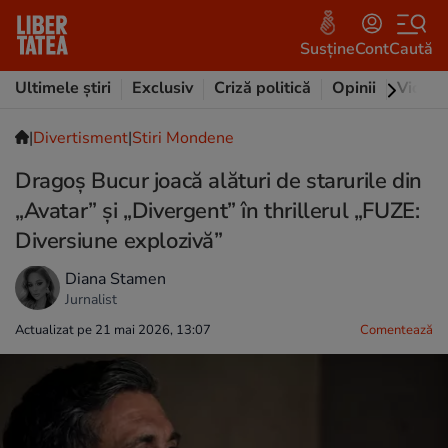
Susține
Cont
Caută
Ultimele știri
Exclusiv
Criză politică
Opinii
Video
|
Divertisment
|
Stiri Mondene
Dragoș Bucur joacă alături de starurile din
„Avatar” și „Divergent” în thrillerul „FUZE:
Diversiune explozivă”
Diana Stamen
Jurnalist
Actualizat pe 21 mai 2026, 13:07
Comentează