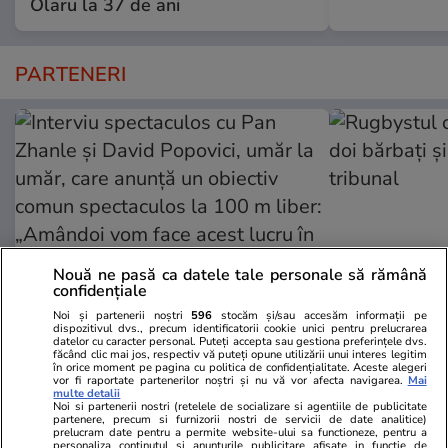
Olaru la 37 de ani
PARTENERI
Nouă ne pasă ca datele tale personale să rămână
confidențiale
Noi și partenerii noștri
596
stocăm și/sau accesăm informații pe
dispozitivul dvs., precum identificatorii cookie unici pentru prelucrarea
GSP.ro
GSP.ro
datelor cu caracter personal. Puteți accepta sau gestiona preferințele dvs.
făcând clic mai jos, respectiv vă puteți opune utilizării unui interes legitim
Interviu spectaculos cu Pan
Rugbystul ca
în orice moment pe pagina cu politica de confidențialitate. Aceste alegeri
vor fi raportate partenerilor noștri și nu vă vor afecta navigarea.
Mai
Zhanle și David Popovici, umăr la
doi bărbați ș
multe detalii
umăr, care anunță un obiectiv
tribunal
Noi si partenerii nostri (retelele de socializare si agentiile de publicitate
partenere, precum si furnizorii nostri de servicii de date analitice)
comun spectaculos la 100 m
prelucram date pentru a permite website-ului sa functioneze, pentru a
personaliza continutul si anunturile publicitare afisate in functie de