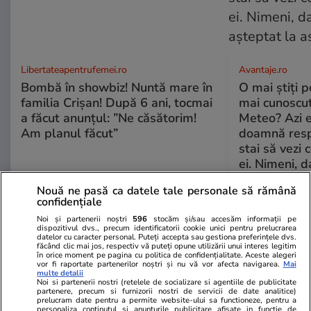
Libertateapentrufemei.ro
Avantaje.ro
Bombă în showbiz! Nuntă mare în
O mai știți 
familia Crișan! După 6 ani, tocmai
mai cunoscu
a făcut anunțul: ”Ne căsătorim!
Meteo? Azi e
Am planul făcut”
doamnă respe
stai să vezi 
ei. Nimeni, d
așteptat la 
Nouă ne pasă ca datele tale personale să rămână
confidențiale
Noi și partenerii noștri
596
stocăm și/sau accesăm informații pe
ȘTIRI ROMÂNIA
dispozitivul dvs., precum identificatorii cookie unici pentru prelucrarea
datelor cu caracter personal. Puteți accepta sau gestiona preferințele dvs.
făcând clic mai jos, respectiv vă puteți opune utilizării unui interes legitim
în orice moment pe pagina cu politica de confidențialitate. Aceste alegeri
Politică
16 iul.
vor fi raportate partenerilor noștri și nu vă vor afecta navigarea.
Mai
multe detalii
Nicușor Dan către un jurnalist
Noi si partenerii nostri (retelele de socializare si agentiile de publicitate
care l-a întrebat cât se mai
partenere, precum si furnizorii nostri de servicii de date analitice)
prelucram date pentru a permite website-ului sa functioneze, pentru a
ferește să propună un premier:
personaliza continutul si anunturile publicitare afisate in functie de