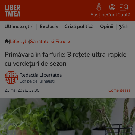
Susține
Cont
Caută
Ultimele știri
Exclusiv
Criză politică
Opinii
Video
|
Lifestyle
|
Sănătate și Fitness
Primăvara în farfurie: 3 rețete ultra-rapide
cu verdețuri de sezon
Redacția Libertatea
Echipa de jurnaliști
21 mai 2026, 12:35
Comentează