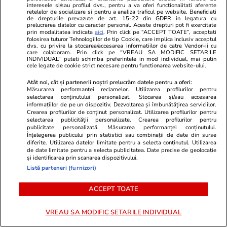
interesele si/sau profilul dvs., pentru a va oferi functionalitati aferente
„Dacă vă propun pe
retelelor de socializare si pentru a analiza traficul pe website. Beneficiati
de drepturile prevazute de art. 15-22 din GDPR in legatura cu
dumneavoastră ajungem
prelucrarea datelor cu caracter personal. Aceste drepturi pot fi exercitate
undeva?”
prin modalitatea indicata
aici
. Prin click pe “ACCEPT TOATE”, acceptati
folosirea tuturor Tehnologiilor de tip Cookie, care implica inclusiv acceptul
dvs. cu privire la stocarea/accesarea informatiilor de catre Vendor-ii cu
care colaboram. Prin click pe “VREAU SA MODIFIC SETARILE
INDIVIDUAL” puteti schimba preferintele in mod individual, mai putin
Politică
16 iul.
cele legate de cookie strict necesare pentru functionarea website-ului.
Sorin Grindeanu a dezvăluit
Atât noi, cât și partenerii noștri prelucrăm datele pentru a oferi:
culisele negocierilor dintre
Măsurarea performanței reclamelor. Utilizarea profilurilor pentru
selectarea conținutului personalizat. Stocarea și/sau accesarea
Nicușor Dan și partide: „A
informațiilor de pe un dispozitiv. Dezvoltarea și îmbunătățirea serviciilor.
reascultat înregistrările și l-a
Crearea profilurilor de conținut personalizat. Utilizarea profilurilor pentru
întrebat pe Bolojan de ce s-a
selectarea publicității personalizate. Crearea profilurilor pentru
publicitate personalizată. Măsurarea performanței conținutului.
răzgândit”. Reacția premierului
Înțelegerea publicului prin statistici sau combinații de date din surse
demis
diferite. Utilizarea datelor limitate pentru a selecta conținutul. Utilizarea
de date limitate pentru a selecta publicitatea. Date precise de geolocație
și identificarea prin scanarea dispozitivului.
Listă parteneri (furnizori)
PARTENERI
ACCEPT TOATE
VREAU SA MODIFIC SETARILE INDIVIDUAL