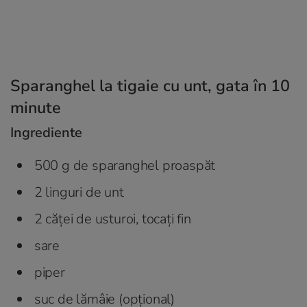
Sparanghel la tigaie cu unt, gata în 10
minute
Ingrediente
500 g de sparanghel proaspăt
2 linguri de unt
2 căței de usturoi, tocați fin
sare
piper
suc de lămâie (opțional)