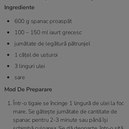
Ingrediente
600 g spanac proaspăt
100 – 150 ml iaurt grecesc
jumătate de legătură pătrunjel
1 cățel de usturoi
3 linguri ulei
sare
Mod De Preparare
Într-o tigaie se încinge 1 lingură de ulei la foc
mare. Se gătește jumătate de cantitate de
spanac pentru 2-3 minute sau până își
schimbă culoarea. Se dă deoparte, într-o sită.