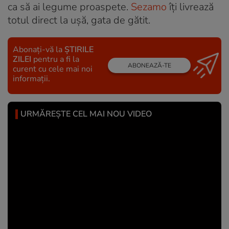
ca să ai legume proaspete.
Sezamo
îți livrează
totul direct la ușă, gata de gătit.
Abonați-vă la
ȘTIRILE
ZILEI
pentru a fi la
ABONEAZĂ-TE
curent cu cele mai noi
informații.
URMĂREȘTE CEL MAI NOU VIDEO