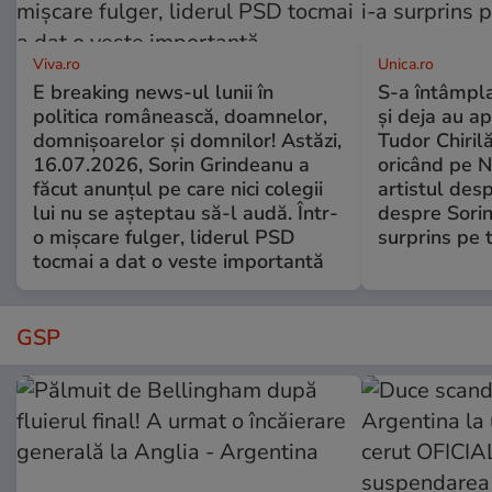
Viva.ro
Unica.ro
E breaking news-ul lunii în
S-a întâmpl
politica românească, doamnelor,
și deja au ap
domnișoarelor și domnilor! Astăzi,
Tudor Chiril
16.07.2026, Sorin Grindeanu a
oricând pe N
făcut anunțul pe care nici colegii
artistul desp
lui nu se așteptau să-l audă. Într-
despre Sorin
o mișcare fulger, liderul PSD
surprins pe 
tocmai a dat o veste importantă
GSP