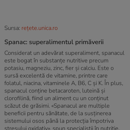
Sursa:
reţete.unica.ro
Spanac: superalimentul primăverii
Considerat un adevărat superaliment, spanacul
este bogat în substanțe nutritive precum
potasiu, magneziu, zinc, fier și calciu. Este o
sursă excelentă de vitamine, printre care
folatul, niacina, vitaminele A, B6, C și K. În plus,
spanacul conține betacaroten, luteină și
clorofilină, fiind un aliment cu un conținut
scăzut de grăsimi. «Spanacul are multiple
beneficii pentru sănătate, de la susținerea
sistemului osos până la protecția împotriva
stresului oxidativ», spun specialiștii în nutriție.