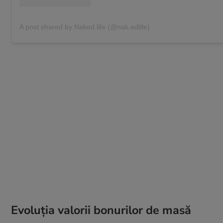
A post shared by Naked.life (@nak.edlife)
Evoluția valorii bonurilor de masă