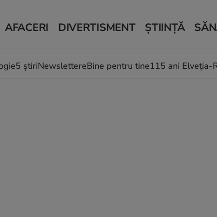
AFACERI
DIVERTISMENT
ȘTIINȚĂ
SĂN
Bani și Afaceri
Monden
Știri Știință
Știri 
Auto
Horoscop
Schimbări climati
Relații
Locuri de muncă
Muzică și Filme
Rețete
ogie
5 știri
Newslettere
Bine pentru tine
115 ani Elveția
Imobiliare.ro
Vacanțe și Cultură
Fructe
eJobs.ro
Îngriji