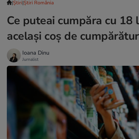
|
Ştiri
|
Știri România
Ce puteai cumpăra cu 18 le
același coș de cumpărătur
Ioana Dinu
Jurnalist