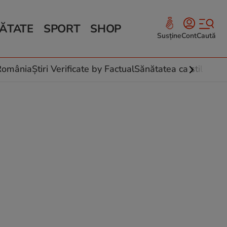
ĂTATE
SPORT
SHOP
Susține
Cont
Caută
Sănătate și Fitness
ce
 culinare
-România
Știri Verificate by Factual
Sănătatea ca stil de vi
 și legume
rea plantelor