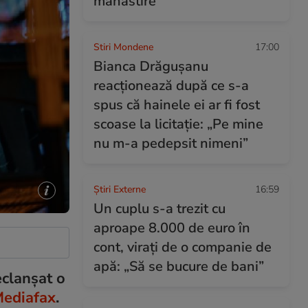
mănăstire”
Stiri Mondene
17:00
Bianca Drăgușanu
reacționează după ce s-a
spus că hainele ei ar fi fost
scoase la licitație: „Pe mine
nu m-a pedepsit nimeni”
Știri Externe
16:59
Un cuplu s-a trezit cu
aproape 8.000 de euro în
cont, virați de o companie de
apă: „Să se bucure de bani”
eclanșat o
ediafax
.