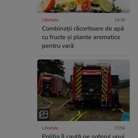
Lifestyle
16:36
Combinaţii răcoritoare de apă
cu fructe şi plante aromatice
pentru vară
Lifestyle
15:56
Poliția îl caută pe șoferul unui