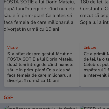
Viva.ro
Unica.ro
S-a aflat despre gestul făcut de
Ce a primit
FOSTA SOȚIE a lui Dorin Mateiu,
de lei, la o 
după luni întregi de când numele
Celebrul poli
său e în prim-plan! Ce a ales să
ospătarul îi 
facă femeia de care milionarul a
a intervenit
divorțat în urmă cu 10 ani
GSP