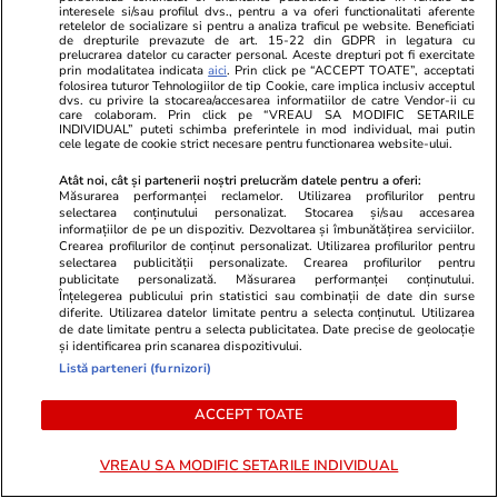
interesele si/sau profilul dvs., pentru a va oferi functionalitati aferente
retelelor de socializare si pentru a analiza traficul pe website. Beneficiati
de drepturile prevazute de art. 15-22 din GDPR in legatura cu
prelucrarea datelor cu caracter personal. Aceste drepturi pot fi exercitate
prin modalitatea indicata
aici
. Prin click pe “ACCEPT TOATE”, acceptati
folosirea tuturor Tehnologiilor de tip Cookie, care implica inclusiv acceptul
dvs. cu privire la stocarea/accesarea informatiilor de catre Vendor-ii cu
care colaboram. Prin click pe “VREAU SA MODIFIC SETARILE
INDIVIDUAL” puteti schimba preferintele in mod individual, mai putin
cele legate de cookie strict necesare pentru functionarea website-ului.
Atât noi, cât și partenerii noștri prelucrăm datele pentru a oferi:
Măsurarea performanței reclamelor. Utilizarea profilurilor pentru
selectarea conținutului personalizat. Stocarea și/sau accesarea
informațiilor de pe un dispozitiv. Dezvoltarea și îmbunătățirea serviciilor.
Crearea profilurilor de conținut personalizat. Utilizarea profilurilor pentru
selectarea publicității personalizate. Crearea profilurilor pentru
publicitate personalizată. Măsurarea performanței conținutului.
Înțelegerea publicului prin statistici sau combinații de date din surse
diferite. Utilizarea datelor limitate pentru a selecta conținutul. Utilizarea
de date limitate pentru a selecta publicitatea. Date precise de geolocație
PARTENERI
și identificarea prin scanarea dispozitivului.
Listă parteneri (furnizori)
ACCEPT TOATE
VREAU SA MODIFIC SETARILE INDIVIDUAL