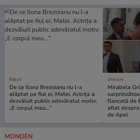
Elle.ro
Unica.ro
De ce Ilona Brezoianu nu l-a
Mirabela Gră
alăptat pe fiul ei, Matei. Actrița a
surprinzătoar
dezvăluit public adevăratul motiv:
flancată de 
„E corpul meu..."
aflat despre
de Apel
MONDEN