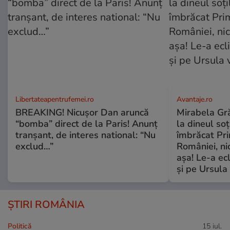
Libertateapentrufemei.ro
Avantaje.ro
BREAKING! Nicușor Dan aruncă
Mirabela Grăd
“bomba” direct de la Paris! Anunț
la dineul so
tranșant, de interes national: “Nu
îmbrăcat Pr
exclud…”
României, ni
așa! Le-a ec
și pe Ursula
ȘTIRI ROMÂNIA
Politică
15 iul.