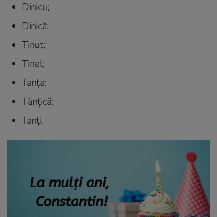
Dinicu;
Dinică;
Tinuț;
Tinel;
Tanța;
Tănțică;
Tanți.