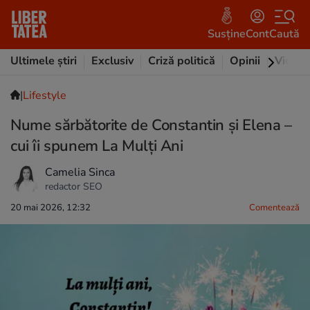
Susține
Cont
Caută
Ultimele știri
Exclusiv
Criză politică
Opinii
Video
|
Lifestyle
Nume sărbătorite de Constantin și Elena –
cui îi spunem La Mulți Ani
Camelia Sinca
redactor SEO
20 mai 2026, 12:32
Comentează