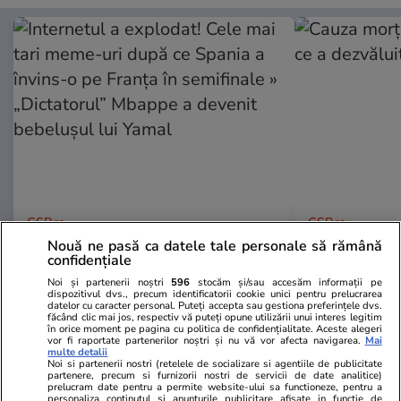
GSP.ro
GSP.ro
Internetul a explodat! Cele mai
Cauza morții
Nouă ne pasă ca datele tale personale să rămână
confidențiale
tari meme-uri după ce Spania a
a dezvăluit 
învins-o pe Franța în semifinale »
Noi și partenerii noștri
596
stocăm și/sau accesăm informații pe
dispozitivul dvs., precum identificatorii cookie unici pentru prelucrarea
„Dictatorul” Mbappe a devenit
datelor cu caracter personal. Puteți accepta sau gestiona preferințele dvs.
făcând clic mai jos, respectiv vă puteți opune utilizării unui interes legitim
bebelușul lui Yamal
în orice moment pe pagina cu politica de confidențialitate. Aceste alegeri
vor fi raportate partenerilor noștri și nu vă vor afecta navigarea.
Mai
multe detalii
Noi si partenerii nostri (retelele de socializare si agentiile de publicitate
partenere, precum si furnizorii nostri de servicii de date analitice)
prelucram date pentru a permite website-ului sa functioneze, pentru a
personaliza continutul si anunturile publicitare afisate in functie de