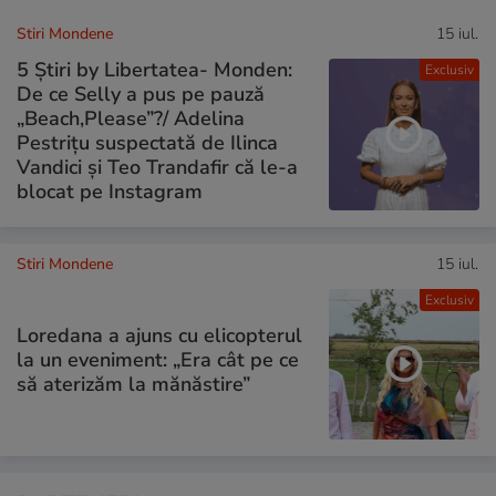
Stiri Mondene
15 iul.
5 Știri by Libertatea- Monden:
Exclusiv
De ce Selly a pus pe pauză
„Beach,Please”?/ Adelina
Pestrițu suspectată de Ilinca
Vandici și Teo Trandafir că le-a
blocat pe Instagram
Stiri Mondene
15 iul.
Exclusiv
Loredana a ajuns cu elicopterul
la un eveniment: „Era cât pe ce
să aterizăm la mănăstire”