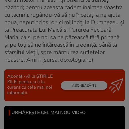
păzitori; pentru aceasta cădem înaintea voastră
cu lacrimi, rugându-vă să nu încetaţi a ne ajuta
nouă, neputincioşilor, ci mijlociţi la Dumnezeu şi
la Preacurata Lui Maică şi Pururea Fecioară
Maria, ca şi pe noi să ne păzească fără prihană
şi pe toţi să ne întărească în credinţă, până la
sfârşitul vieţii, spre mântuirea sufletelor
noastre. Amin! (sursa: doxologia.ro)
Abonați-vă la
ȘTIRILE
ZILEI
pentru a fi la
ABONEAZĂ-TE
curent cu cele mai noi
informații.
URMĂREȘTE CEL MAI NOU VIDEO