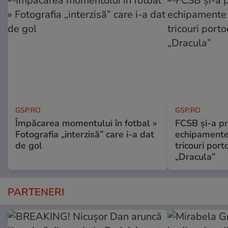
GSP.RO
GSP.RO
Împăcarea momentului în fotbal »
FCSB și-a pr
Fotografia „interzisă” care i-a dat
echipamente 
de gol
tricouri porto
„Dracula”
PARTENERI