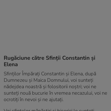
Rugăciune către Sfinții Constantin şi
Elena
Sfinţilor Împăraţi Constantin şi Elena, după
Dumnezeu şi Maica Domnului, voi sunteţi
nădejdea noastră şi folositorii noştri; voi ne
sunteţi nouă bucurie în vremea necazului, voi ne
ocrotiţi în nevoi şi ne ajutaţi.
Voi sfintelor mănăstiri şi biserici le sunteţi