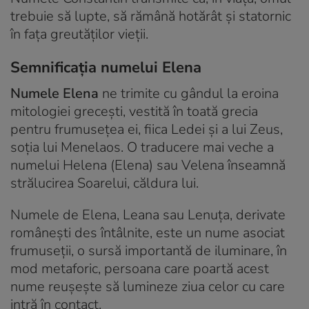
trebuie să lupte, să rămână hotărât și statornic
în fața greutăților vieții.
Semnificația numelui Elena
Numele Elena
ne trimite cu gândul la eroina
mitologiei grecești, vestită în toată grecia
pentru frumusețea ei, fiica Ledei și a lui Zeus,
soția lui Menelaos. O traducere mai veche a
numelui Helena (Elena) sau Velena înseamnă
strălucirea Soarelui, căldura lui.
Numele de Elena, Leana sau Lenuța, derivate
românești des întâlnite, este un nume asociat
frumuseții, o sursă importantă de iluminare, în
mod metaforic, persoana care poartă acest
nume reușește să lumineze ziua celor cu care
intră în contact.