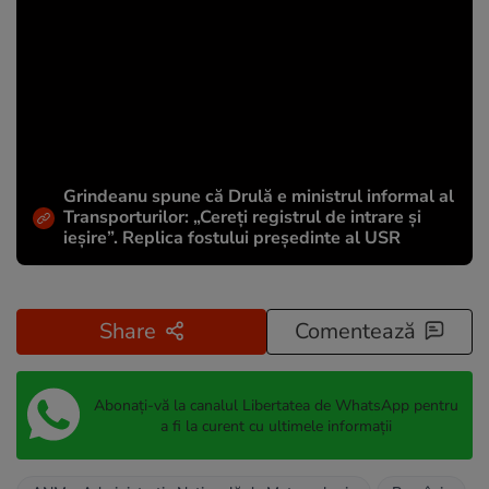
Grindeanu spune că Drulă e ministrul informal al
Transporturilor: „Cereți registrul de intrare și
ieșire”. Replica fostului președinte al USR
Share
Comentează
Abonați-vă la canalul Libertatea de WhatsApp pentru
a fi la curent cu ultimele informații