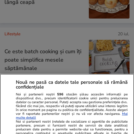
lângă ceapă
Lifestyle
20 iul.
Ce este batch cooking și cum îți
poate simplifica mesele
săptămânale
Nouă ne pasă ca datele tale personale să rămână
confidențiale
Noi și partenerii noștri
596
stocăm și/sau accesăm informații pe
Lifestyle
20 iul.
dispozitivul dvs., precum identificatorii cookie unici pentru prelucrarea
datelor cu caracter personal. Puteți accepta sau gestiona preferințele dvs.
făcând clic mai jos, respectiv vă puteți opune utilizării unui interes legitim
în orice moment pe pagina cu politica de confidențialitate. Aceste alegeri
vor fi raportate partenerilor noștri și nu vă vor afecta navigarea.
Mai
Ce este agar-agar și cum se
multe detalii
Noi si partenerii nostri (retelele de socializare si agentiile de publicitate
utilizează
partenere, precum si furnizorii nostri de servicii de date analitice)
prelucram date pentru a permite website-ului sa functioneze, pentru a
personaliza continutul si anunturile publicitare afisate in functie de