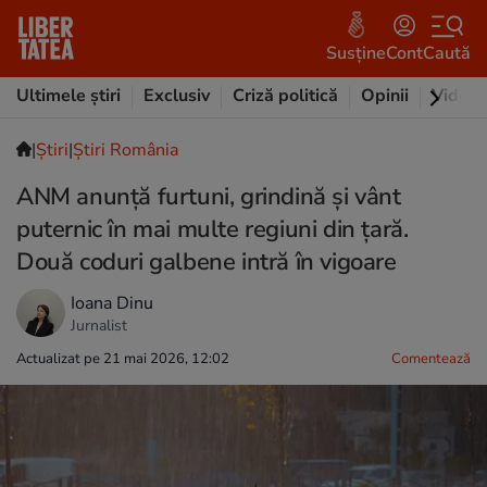
Susține
Cont
Caută
Ultimele știri
Exclusiv
Criză politică
Opinii
Video
|
Ştiri
|
Știri România
ANM anunță furtuni, grindină și vânt
puternic în mai multe regiuni din țară.
Două coduri galbene intră în vigoare
Ioana Dinu
Jurnalist
Actualizat pe 21 mai 2026, 12:02
Comentează