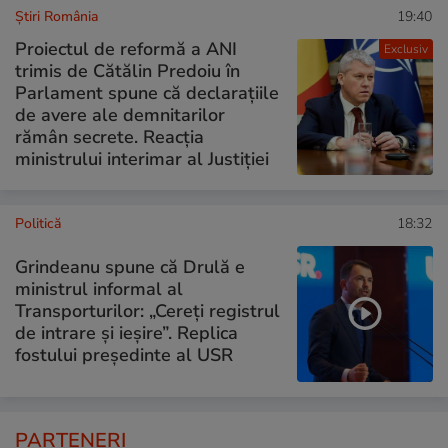
Știri România
19:40
Proiectul de reformă a ANI
Exclusiv
trimis de Cătălin Predoiu în
Parlament spune că declarațiile
de avere ale demnitarilor
rămân secrete. Reacția
ministrului interimar al Justiției
Politică
18:32
Grindeanu spune că Drulă e
ministrul informal al
Transporturilor: „Cereți registrul
de intrare și ieșire”. Replica
fostului președinte al USR
PARTENERI