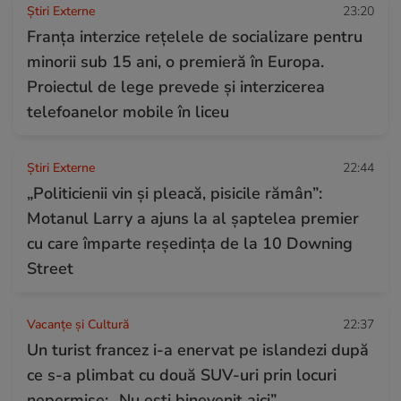
Știri Externe
23:20
Franța interzice rețelele de socializare pentru
minorii sub 15 ani, o premieră în Europa.
Proiectul de lege prevede şi interzicerea
telefoanelor mobile în liceu
Știri Externe
22:44
„Politicienii vin și pleacă, pisicile rămân”:
Motanul Larry a ajuns la al șaptelea premier
cu care împarte reședința de la 10 Downing
Street
Vacanțe și Cultură
22:37
Un turist francez i-a enervat pe islandezi după
ce s-a plimbat cu două SUV-uri prin locuri
nepermise: „Nu ești binevenit aici”