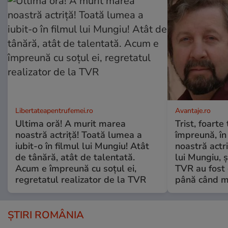
Libertateapentrufemei.ro
Avantaje.ro
Ultima oră! A murit marea
Trist, foarte
noastră actriță! Toată lumea a
împreună, în
iubit-o în filmul lui Mungiu! Atât
noastră actri
de tânără, atât de talentată.
lui Mungiu, ș
Acum e împreună cu soțul ei,
TVR au fost 
regretatul realizator de la TVR
până când mo
ȘTIRI ROMÂNIA