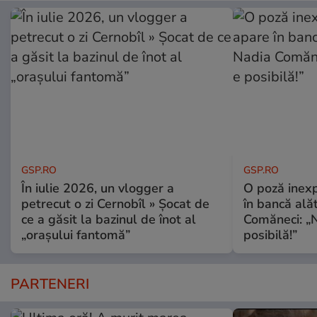
GSP.RO
GSP.RO
În iulie 2026, un vlogger a
O poză inexp
petrecut o zi Cernobîl » Șocat de
în bancă ală
ce a găsit la bazinul de înot al
Comăneci: „N
„orașului fantomă”
posibilă!”
PARTENERI