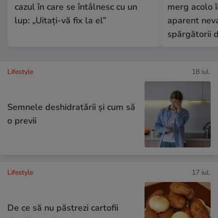
cazul în care se întâlnesc cu un
merg acolo î
lup: „Uitați-vă fix la el”
aparent neva
spărgătorii 
Lifestyle
18 iul.
Semnele deshidratării și cum să
o previi
Lifestyle
17 iul.
De ce să nu păstrezi cartofii