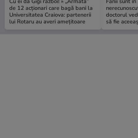
Cu ei dă Gigi război! » „Armata”
Fanii sunt în 
de 12 acționari care bagă bani la
nerecunoscut
Universitatea Craiova: partenerii
doctorul ved
lui Rotaru au averi amețitoare
să fie aceea