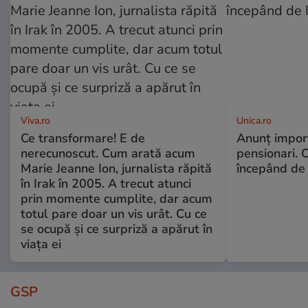
Viva.ro
Unica.ro
Ce transformare! E de
Anunț impor
nerecunoscut. Cum arată acum
pensionari. 
Marie Jeanne Ion, jurnalista răpită
începând de 
în Irak în 2005. A trecut atunci
prin momente cumplite, dar acum
totul pare doar un vis urât. Cu ce
se ocupă și ce surpriză a apărut în
viața ei
GSP