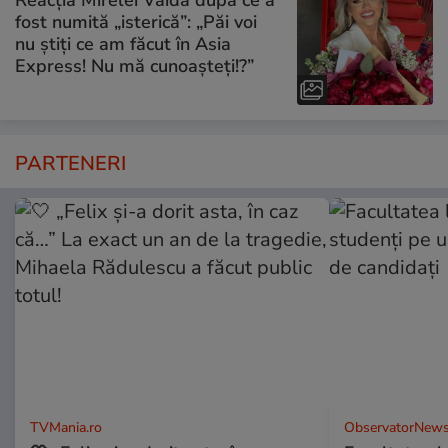
Reacția Mirelei Vaida după ce a
fost numită „isterică”: „Păi voi
nu știți ce am făcut în Asia
Express! Nu mă cunoașteți!?”
PARTENERI
TVMania.ro
ObservatorNews