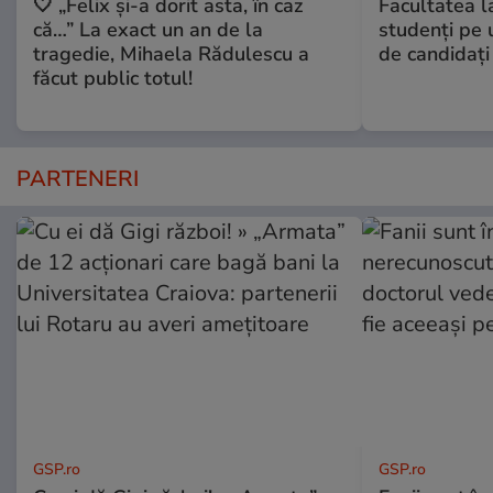
🤍 „Felix și-a dorit asta, în caz
Facultatea l
că…” La exact un an de la
studenţi pe 
tragedie, Mihaela Rădulescu a
de candidaţi
făcut public totul!
PARTENERI
GSP.ro
GSP.ro