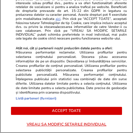
interesele si/sau profilul dvs., pentru a va oferi functionalitati aferente
retelelor de socializare si pentru a analiza traficul pe website. Beneficiati
de drepturile prevazute de art. 15-22 din GDPR in legatura cu
prelucrarea datelor cu caracter personal. Aceste drepturi pot fi exercitate
prin modalitatea indicata
aici
. Prin click pe “ACCEPT TOATE”, acceptati
folosirea tuturor Tehnologiilor de tip Cookie, care implica inclusiv acceptul
Știri România
22:20
dvs. cu privire la stocarea/accesarea informatiilor de catre Vendor-ii cu
care colaboram. Prin click pe “VREAU SA MODIFIC SETARILE
Ministerul Muncii spune că
INDIVIDUAL” puteti schimba preferintele in mod individual, mai putin
cele legate de cookie strict necesare pentru functionarea website-ului.
decizia Curții de Apel București
privind noua lege a salarizării s-
Atât noi, cât și partenerii noștri prelucrăm datele pentru a oferi:
Măsurarea performanței reclamelor. Utilizarea profilurilor pentru
a dat chiar în ziua înregistrării
selectarea conținutului personalizat. Stocarea și/sau accesarea
informațiilor de pe un dispozitiv. Dezvoltarea și îmbunătățirea serviciilor.
dosarului, fără citare
Crearea profilurilor de conținut personalizat. Utilizarea profilurilor pentru
selectarea publicității personalizate. Crearea profilurilor pentru
publicitate personalizată. Măsurarea performanței conținutului.
Înțelegerea publicului prin statistici sau combinații de date din surse
diferite. Utilizarea datelor limitate pentru a selecta conținutul. Utilizarea
Știri România
21:04
de date limitate pentru a selecta publicitatea. Date precise de geolocație
și identificarea prin scanarea dispozitivului.
Încă două victime mutate din
Listă parteneri (furnizori)
azilele ilegale din Bihor au
murit, anunță Dragoș Pîslaru.
ACCEPT TOATE
Un bărbat a fugit din centrul în
VREAU SA MODIFIC SETARILE INDIVIDUAL
care era internat