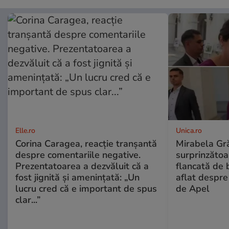
Elle.ro
Unica.ro
Corina Caragea, reacție tranșantă
Mirabela Gră
despre comentariile negative.
surprinzătoar
Prezentatoarea a dezvăluit că a
flancată de 
fost jignită și amenințată: „Un
aflat despre
lucru cred că e important de spus
de Apel
clar...”