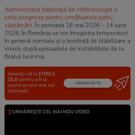
Administrația Națională de Meteorologie a
emis prognoza pentru următoarele patru
săptămâni
. În perioada 18 mai 2026 – 14 iunie
2026, în România se vor înregistra temperaturi
în general normale și o tendință de stabilizare a
vremii, după episoadele de instabilitate de la
finalul lunii mai.
Abonați-vă la
ȘTIRILE
ZILEI
pentru a fi la
ABONEAZĂ-TE
curent cu cele mai noi
informații.
URMĂREȘTE CEL MAI NOU VIDEO