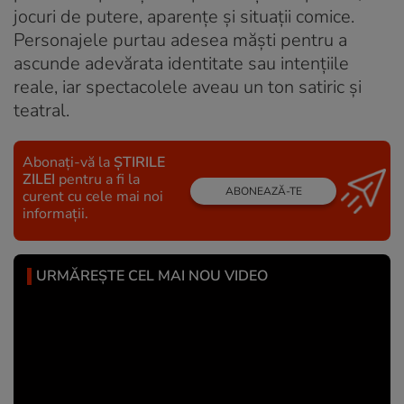
jocuri de putere, aparențe și situații comice.
Personajele purtau adesea măști pentru a
ascunde adevărata identitate sau intențiile
reale, iar spectacolele aveau un ton satiric și
teatral.
Abonați-vă la
ȘTIRILE
ZILEI
pentru a fi la
ABONEAZĂ-TE
curent cu cele mai noi
informații.
URMĂREȘTE CEL MAI NOU VIDEO