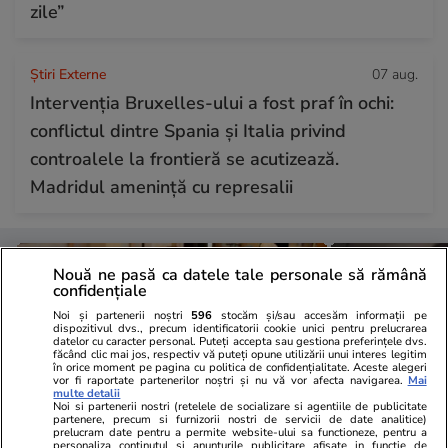
zile”
Știri Externe
07 aug.
Intervenția Bruxelles-ului a fost praf în ochi:
conflictul dintre Spania și Italia privind
controalele la frontieră se acutizează.
Madridul amenință cu represalii
Nouă ne pasă ca datele tale personale să rămână
confidențiale
Noi și partenerii noștri
596
stocăm și/sau accesăm informații pe
dispozitivul dvs., precum identificatorii cookie unici pentru prelucrarea
datelor cu caracter personal. Puteți accepta sau gestiona preferințele dvs.
făcând clic mai jos, respectiv vă puteți opune utilizării unui interes legitim
în orice moment pe pagina cu politica de confidențialitate. Aceste alegeri
vor fi raportate partenerilor noștri și nu vă vor afecta navigarea.
Mai
multe detalii
Noi si partenerii nostri (retelele de socializare si agentiile de publicitate
partenere, precum si furnizorii nostri de servicii de date analitice)
prelucram date pentru a permite website-ului sa functioneze, pentru a
personaliza continutul si anunturile publicitare afisate in functie de