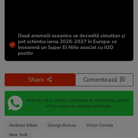
Două anomalii oceanice se dezvoltă simultan și
pot schimba iarna 2026-2027 în Europa: ce
înseamnă un Super El Niño asociat cu IOD
pozitiv
Share
Comentează
Abonați-vă la canalul Libertatea de WhatsApp pentru
a fi la curent cu ultimele informații
Andreea Bălan
George Burcea
Victor Cornea
New York