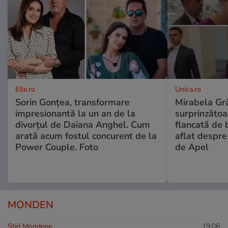
Elle.ro
Unica.ro
Sorin Gonțea, transformare
Mirabela Gră
impresionantă la un an de la
surprinzătoar
divorțul de Daiana Anghel. Cum
flancată de 
arată acum fostul concurent de la
aflat despre
Power Couple. Foto
de Apel
MONDEN
Stiri Mondene
19:06