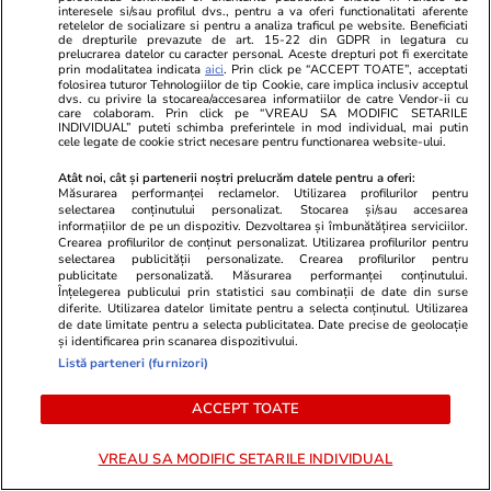
interesele si/sau profilul dvs., pentru a va oferi functionalitati aferente
Vacanțe și Cultură
18:46
Vacanțe și Cultu
retelelor de socializare si pentru a analiza traficul pe website. Beneficiati
de drepturile prevazute de art. 15-22 din GDPR in legatura cu
Ce riscă turiștii care își fac provizii
Cum să călăt
prelucrarea datelor cu caracter personal. Aceste drepturi pot fi exercitate
prin modalitatea indicata
aici
. Prin click pe “ACCEPT TOATE”, acceptati
de la micul-dejun din hotel.
bebeluși și c
folosirea tuturor Tehnologiilor de tip Cookie, care implica inclusiv acceptul
dvs. cu privire la stocarea/accesarea informatiilor de catre Vendor-ii cu
care colaboram. Prin click pe “VREAU SA MODIFIC SETARILE
Semnalul de alarmă tras de un
complet oferi
INDIVIDUAL” puteti schimba preferintele in mod individual, mai putin
cele legate de cookie strict necesare pentru functionarea website-ului.
hotelier olandez: „Începe să arate
experți în tu
ca un camping”
Atât noi, cât și partenerii noștri prelucrăm datele pentru a oferi:
Măsurarea performanței reclamelor. Utilizarea profilurilor pentru
selectarea conținutului personalizat. Stocarea și/sau accesarea
informațiilor de pe un dispozitiv. Dezvoltarea și îmbunătățirea serviciilor.
Crearea profilurilor de conținut personalizat. Utilizarea profilurilor pentru
selectarea publicității personalizate. Crearea profilurilor pentru
Horoscop
07 aug.
publicitate personalizată. Măsurarea performanței conținutului.
Înțelegerea publicului prin statistici sau combinații de date din surse
Horoscop 8 august 2026.
diferite. Utilizarea datelor limitate pentru a selecta conținutul. Utilizarea
de date limitate pentru a selecta publicitatea. Date precise de geolocație
Fecioarele sunt pregătite să-și
și identificarea prin scanarea dispozitivului.
asume o creștere mai lentă și
Listă parteneri (furnizori)
anumite limitări în schimbul
ACCEPT TOATE
stabilității
VREAU SA MODIFIC SETARILE INDIVIDUAL