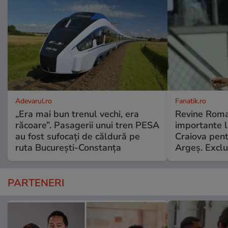
Adevarul.ro
Fanatik.ro
„Era mai bun trenul vechi, era
Revine Roma
răcoare”. Pasagerii unui tren PESA
importante l
au fost sufocați de căldură pe
Craiova pent
ruta București-Constanța
Argeş. Exclu
PARTENERI