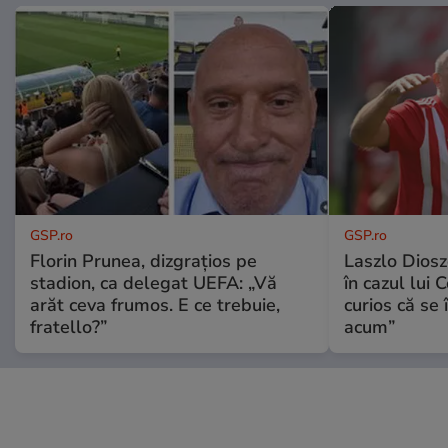
GSP.ro
GSP.ro
Florin Prunea, dizgrațios pe
Laszlo Diosz
stadion, ca delegat UEFA: „Vă
în cazul lui 
arăt ceva frumos. E ce trebuie,
curios că se
fratello?”
acum”