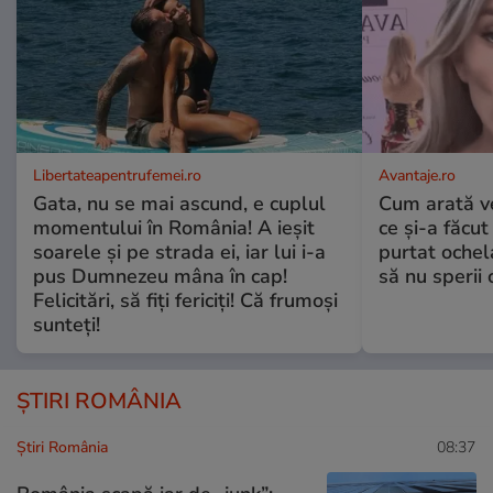
Libertateapentrufemei.ro
Avantaje.ro
Gata, nu se mai ascund, e cuplul
Cum arată v
momentului în România! A ieșit
ce și-a făcut
soarele și pe strada ei, iar lui i-a
purtat ochel
pus Dumnezeu mâna în cap!
să nu sperii c
Felicitări, să fiți fericiți! Că frumoși
sunteți!
ȘTIRI ROMÂNIA
Știri România
08:37