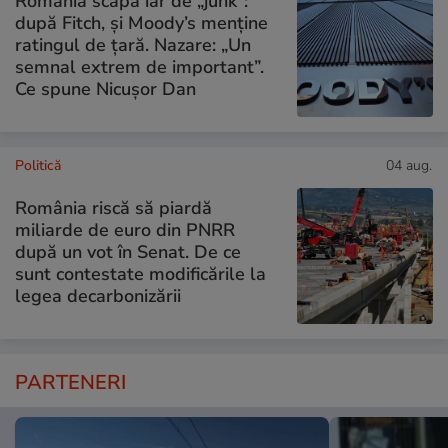
România scapă iar de „junk”:
după Fitch, și Moody’s menține
ratingul de țară. Nazare: „Un
semnal extrem de important”.
Ce spune Nicușor Dan
Politică
04 aug.
România riscă să piardă
miliarde de euro din PNRR
după un vot în Senat. De ce
sunt contestate modificările la
legea decarbonizării
PARTENERI