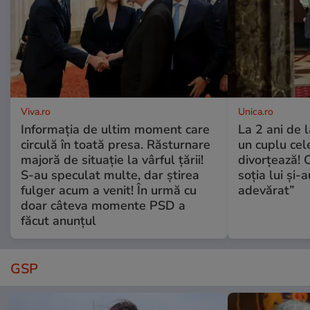
Viva.ro
Unica.ro
Informația de ultim moment care
La 2 ani de 
circulă în toată presa. Răsturnare
un cuplu ce
majoră de situație la vârful țării!
divorțează! C
S-au speculat multe, dar știrea
soția lui și-
fulger acum a venit! În urmă cu
adevărat”
doar câteva momente PSD a
făcut anunțul
GSP