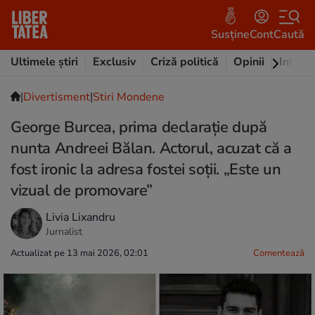
Susține
Cont
Caută
Ultimele știri
Exclusiv
Criză politică
Opinii
Intervi
|
Divertisment
|
Stiri Mondene
George Burcea, prima declarație după
nunta Andreei Bălan. Actorul, acuzat că a
fost ironic la adresa fostei soții. „Este un
vizual de promovare”
Livia Lixandru
Jurnalist
Actualizat pe 13 mai 2026, 02:01
Comentează