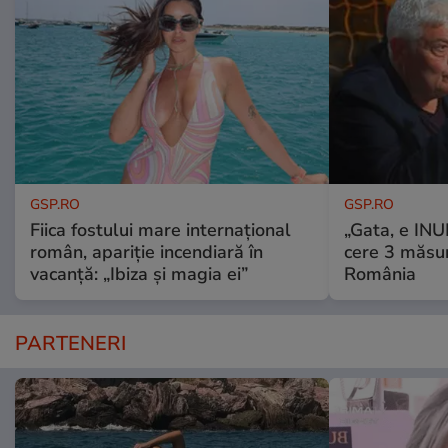
GSP.RO
GSP.RO
Fiica fostului mare internațional
„Gata, e IN
român, apariție incendiară în
cere 3 măsu
vacanță: „Ibiza și magia ei”
România
PARTENERI