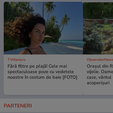
TVMania.ro
ObservatorNews
Fără filtre pe plajă! Cele mai
Oraşul din 
spectaculoase poze cu vedetele
vijelie. Oame
noastre în costum de baie [FOTO]
case, vântul
acoperişuri
PARTENERI