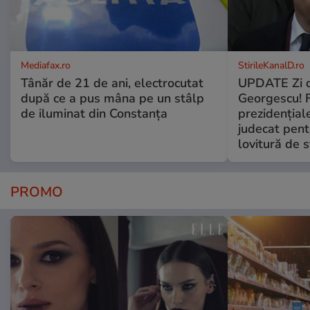
Mediafax.ro
StirileKanalD.ro
Tânăr de 21 de ani, electrocutat
UPDATE Zi d
după ce a pus mâna pe un stâlp
Georgescu! F
de iluminat din Constanța
prezidențiale
judecat pent
lovitură de s
PROMO