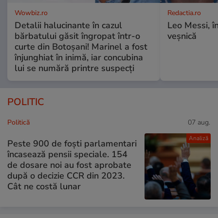
Wowbiz.ro
Redactia.ro
Detalii halucinante în cazul
Leo Messi, î
bărbatului găsit îngropat într-o
veșnică
curte din Botoșani! Marinel a fost
înjunghiat în inimă, iar concubina
lui se numără printre suspecți
POLITIC
Politică
07 aug.
Analiză
Peste 900 de foști parlamentari
încasează pensii speciale. 154
de dosare noi au fost aprobate
după o decizie CCR din 2023.
Cât ne costă lunar