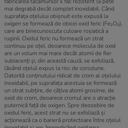
fabricarea tacâmurilor îl fac rezistent la pete
mai degrabă decât complet inoxidabil. Când
suprafața oțelului obișnuit este expusă la
oxigen se formează de obicei oxid feric (Fe₂O₃),
care are binecunoscuta culoare roșiatică a
ruginii. Oxidul feric nu formează un strat
continuu pe oțel, deoarece molecula de oxid
are un volum mai mare decât atomii de fier
subiacenți și, din această cauză, se exfoliază,
lăsând oțelul expus la risc de coroziune.
Datorită conținutului ridicat de crom al oțelului
inoxidabil, pe suprafața acestuia se formează
un strat subțire, de câțiva atomi grosime, de
oxid de crom, deoarece cromul are o atracție
puternică față de oxigen. Spre deosebire de
oxidul feric, acest strat nu se exfoliază și
acționează ca o barieră protectoare între oțelul
inoxidabil și aer, împiedicând oxidarea