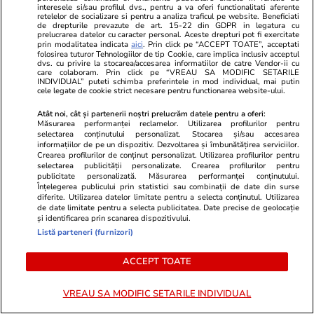
interesele si/sau profilul dvs., pentru a va oferi functionalitati aferente
retelelor de socializare si pentru a analiza traficul pe website. Beneficiati
de drepturile prevazute de art. 15-22 din GDPR in legatura cu
prelucrarea datelor cu caracter personal. Aceste drepturi pot fi exercitate
prin modalitatea indicata
aici
. Prin click pe “ACCEPT TOATE”, acceptati
folosirea tuturor Tehnologiilor de tip Cookie, care implica inclusiv acceptul
dvs. cu privire la stocarea/accesarea informatiilor de catre Vendor-ii cu
care colaboram. Prin click pe “VREAU SA MODIFIC SETARILE
INDIVIDUAL” puteti schimba preferintele in mod individual, mai putin
cele legate de cookie strict necesare pentru functionarea website-ului.
Atât noi, cât și partenerii noștri prelucrăm datele pentru a oferi:
Măsurarea performanței reclamelor. Utilizarea profilurilor pentru
selectarea conținutului personalizat. Stocarea și/sau accesarea
informațiilor de pe un dispozitiv. Dezvoltarea și îmbunătățirea serviciilor.
Crearea profilurilor de conținut personalizat. Utilizarea profilurilor pentru
selectarea publicității personalizate. Crearea profilurilor pentru
publicitate personalizată. Măsurarea performanței conținutului.
GSP.RO
GSP.RO
Înțelegerea publicului prin statistici sau combinații de date din surse
diferite. Utilizarea datelor limitate pentru a selecta conținutul. Utilizarea
Omul din umbră din echipa „Zeiței
BYD atacă s
de date limitate pentru a selecta publicitatea. Date precise de geolocație
de la Montreal”: „Nota 10?
chinezii lans
și identificarea prin scanarea dispozitivului.
Meritul Nadiei 80%. De ce nu
să rivalize
Listă parteneri (furnizori)
vorbește Comăneci despre
barbariile lui Karolyi
ACCEPT TOATE
VREAU SA MODIFIC SETARILE INDIVIDUAL
PARTENERI