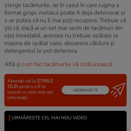
șterge tacâmurile, iar în cazul în care rugina a
format gropi, metalul poate fi deja deteriorat și
s-ar putea să nu îl mai poți recupera. Trebuie să
știi că, dacă ai un set mai vechi de tacâmuri din
oțel inoxidabil, acestea nu trebuie spălate la
mașina de spălat vase, deoarece căldura și
detergentul le pot deteriora.
Află și
cum faci tacâmurile să strălucească
Abonați-vă la
ȘTIRILE
ZILEI
pentru a fi la
ABONEAZĂ-TE
curent cu cele mai noi
informații.
URMĂREȘTE CEL MAI NOU VIDEO