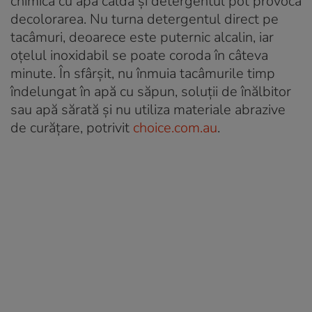
chimică cu apa caldă și detergentul pot provoca
decolorarea. Nu turna detergentul direct pe
tacâmuri, deoarece este puternic alcalin, iar
oțelul inoxidabil se poate coroda în câteva
minute. În sfârșit, nu înmuia tacâmurile timp
îndelungat în apă cu săpun, soluții de înălbitor
sau apă sărată și nu utiliza materiale abrazive
de curățare, potrivit
choice.com.au
.