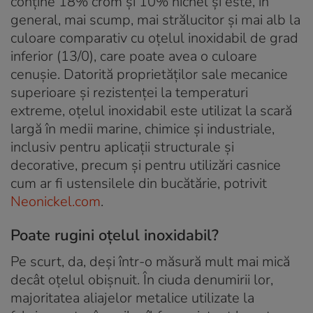
conține 18% crom și 10% nichel și este, în
general, mai scump, mai strălucitor și mai alb la
culoare comparativ cu oțelul inoxidabil de grad
inferior (13/0), care poate avea o culoare
cenușie. Datorită proprietăților sale mecanice
superioare și rezistenței la temperaturi
extreme, oțelul inoxidabil este utilizat la scară
largă în medii marine, chimice și industriale,
inclusiv pentru aplicații structurale și
decorative, precum și pentru utilizări casnice
cum ar fi ustensilele din bucătărie, potrivit
Neonickel.com
.
Poate rugini oțelul inoxidabil?
Pe scurt, da, deși într-o măsură mult mai mică
decât oțelul obișnuit. În ciuda denumirii lor,
majoritatea aliajelor metalice utilizate la