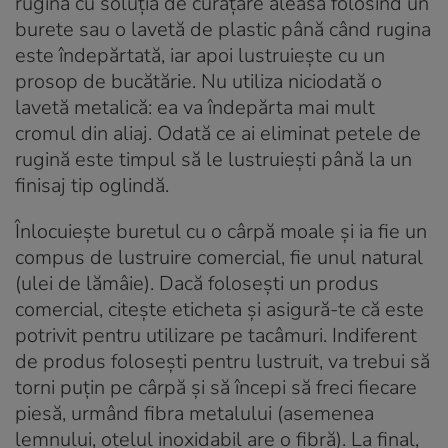
rugină cu soluția de curățare aleasă folosind un
burete sau o lavetă de plastic până când rugina
este îndepărtată, iar apoi lustruiește cu un
prosop de bucătărie. Nu utiliza niciodată o
lavetă metalică: ea va îndepărta mai mult
cromul din aliaj. Odată ce ai eliminat petele de
rugină este timpul să le lustruiești până la un
finisaj tip oglindă.
Înlocuiește buretul cu o cârpă moale și ia fie un
compus de lustruire comercial, fie unul natural
(ulei de lămâie). Dacă folosești un produs
comercial, citește eticheta și asigură-te că este
potrivit pentru utilizare pe tacâmuri. Indiferent
de produs folosești pentru lustruit, va trebui să
torni puțin pe cârpă și să începi să freci fiecare
piesă, urmând fibra metalului (asemenea
lemnului, oțelul inoxidabil are o fibră). La final,