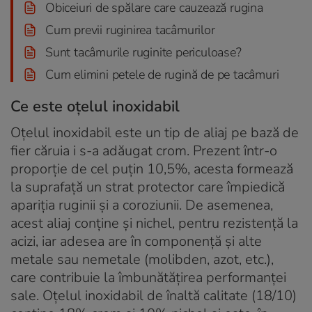
Obiceiuri de spălare care cauzează rugina
Cum previi ruginirea tacâmurilor
Sunt tacâmurile ruginite periculoase?
Cum elimini petele de rugină de pe tacâmuri
Ce este oțelul inoxidabil
Oțelul inoxidabil este un tip de aliaj pe bază de
fier căruia i s-a adăugat crom. Prezent într-o
proporție de cel puțin 10,5%, acesta formează
la suprafață un strat protector care împiedică
apariția ruginii și a coroziunii. De asemenea,
acest aliaj conține și nichel, pentru rezistență la
acizi, iar adesea are în componență și alte
metale sau nemetale (molibden, azot, etc.),
care contribuie la îmbunătățirea performanței
sale. Oțelul inoxidabil de înaltă calitate (18/10)