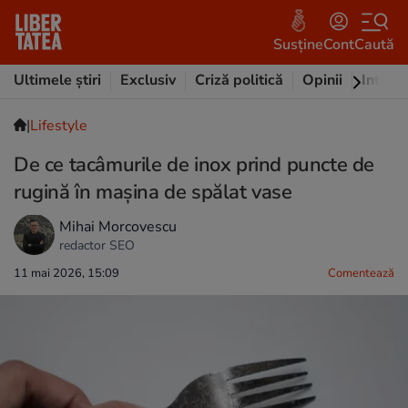
Susține
Cont
Caută
Ultimele știri
Exclusiv
Criză politică
Opinii
Intervi
|
Lifestyle
De ce tacâmurile de inox prind puncte de
rugină în mașina de spălat vase
Mihai Morcovescu
redactor SEO
11 mai 2026, 15:09
Comentează