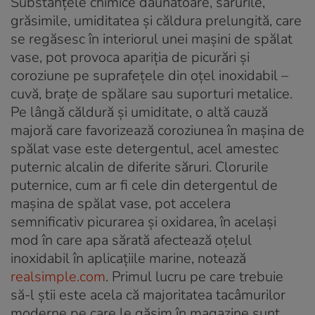
Substanțele chimice dăunătoare, sărurile,
grăsimile, umiditatea și căldura prelungită, care
se regăsesc în interiorul unei mașini de spălat
vase, pot provoca apariția de picurări și
coroziune pe suprafețele din oțel inoxidabil –
cuvă, brațe de spălare sau suporturi metalice.
Pe lângă căldură și umiditate, o altă cauză
majoră care favorizează coroziunea în mașina de
spălat vase este detergentul, acel amestec
puternic alcalin de diferite săruri. Clorurile
puternice, cum ar fi cele din detergentul de
mașina de spălat vase, pot accelera
semnificativ picurarea și oxidarea, în același
mod în care apa sărată afectează oțelul
inoxidabil în aplicațiile marine, notează
realsimple.com
. Primul lucru pe care trebuie
să-l știi este acela că majoritatea tacâmurilor
moderne pe care le găsim în magazine sunt