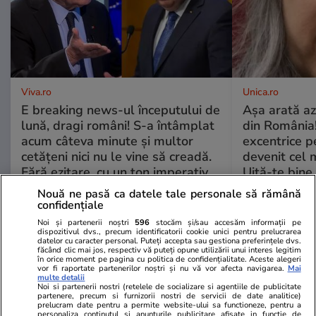
Viva.ro
Unica.ro
E breaking news-ul începutului de
Așa arată az
lună, dragi români! S-a întâmplat
din România!
acum câteva minute și multor
excentrice pe
cetățeni nici nu le vine să creadă.
devenit cel 
Fără ezitare, cu un ton imperativ,
Uită-te bine 
Traian Băsescu a făcut anunțul la
cine e în poz
Nouă ne pasă ca datele tale personale să rămână
care nimeni, dar nimeni nu se
zile la TV!!
confidențiale
aștepta. Și cu atât mai puțin
Noi și partenerii noștri
596
stocăm și/sau accesăm informații pe
susținătorii lui Ilie Bolojan! Ce a
dispozitivul dvs., precum identificatorii cookie unici pentru prelucrarea
datelor cu caracter personal. Puteți accepta sau gestiona preferințele dvs.
spus fostul președinte al
făcând clic mai jos, respectiv vă puteți opune utilizării unui interes legitim
în orice moment pe pagina cu politica de confidențialitate. Aceste alegeri
României
vor fi raportate partenerilor noștri și nu vă vor afecta navigarea.
Mai
multe detalii
Noi si partenerii nostri (retelele de socializare si agentiile de publicitate
partenere, precum si furnizorii nostri de servicii de date analitice)
prelucram date pentru a permite website-ului sa functioneze, pentru a
GSP
personaliza continutul si anunturile publicitare afisate in functie de