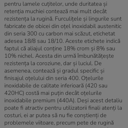
pentru lamele cuțitelor, unde duritatea și
retenția muchiei contează mai mult decât
rezistența la rugină. Furculițele și lingurile sunt
fabricate de obicei din oțel inoxidabil austenitic
din seria 300 cu carbon mai scăzut, etichetat
adesea 18/8 sau 18/10. Aceste etichete indică
faptul că aliajul conține 18% crom și 8% sau
10% nichel. Acesta din urmă îmbunătățește
rezistența la coroziune, dar și luciul. De
asemenea, contează și gradul specific și
finisajul oțelului din seria 400. Oțelurile
inoxidabile de calitate inferioară (420 sau
420HC) costă mai puțin decât oțelurile
inoxidabile premium (440A). Deși acest detaliu
poate fi atractiv pentru utilizatorii finali atenți la
costuri, ei ar putea să nu fie conștienți de
problemele viitoare, precum pete de rugină