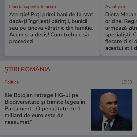
Libertateapentrufemei.ro
Avantaje.ro
Atenție! Poți primi bani de la stat
Dieta Melan
dacă-ți îngrijești părinții, bunicii
oricine! Regi
sau pe cineva vârstnic din familie.
urmează zilni
Acum s-a decis! Cum trebuie să
specialiști! 
procedezi
fiecare zi și 
acestui stil 
ȘTIRI ROMÂNIA
Politică
19:33
Ilie Bolojan retrage HG-ul pe
Biodiversitate și trimite legea în
Parlament: „O penalitate de 1
miliard de euro este de
neasumat”