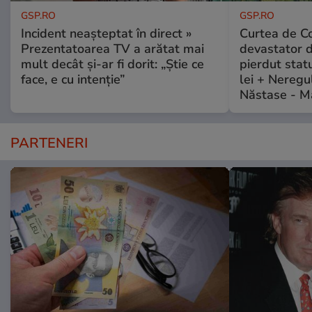
GSP.RO
GSP.RO
Incident neașteptat în direct »
Curtea de Co
Prezentatoarea TV a arătat mai
devastator 
mult decât și-ar fi dorit: „Știe ce
pierdut stat
face, e cu intenție”
lei + Neregu
Năstase - M
PARTENERI