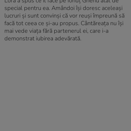
Lora a spus ce îl face pe Ionuț Ghenu atât de
special pentru ea. Amândoi își doresc aceleași
lucruri și sunt convinși că vor reuși împreună să
facă tot ceea ce și-au propus. Cântăreața nu își
mai vede viața fără partenerul ei, care i-a
demonstrat iubirea adevărată.