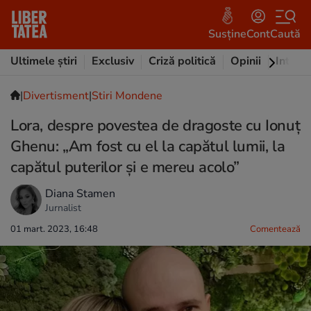
Susține
Cont
Caută
Ultimele știri
Exclusiv
Criză politică
Opinii
Intervi
|
Divertisment
|
Stiri Mondene
Lora, despre povestea de dragoste cu Ionuț
Ghenu: „Am fost cu el la capătul lumii, la
capătul puterilor și e mereu acolo”
Diana Stamen
Jurnalist
01 mart. 2023, 16:48
Comentează