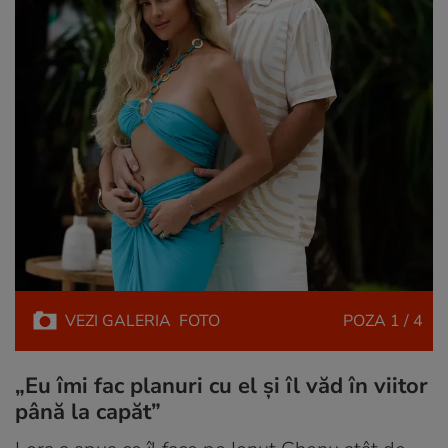
VEZI
GALERIA
FOTO
POZA
1 / 4
„Eu îmi fac planuri cu el și îl văd în viitor
până la capăt”