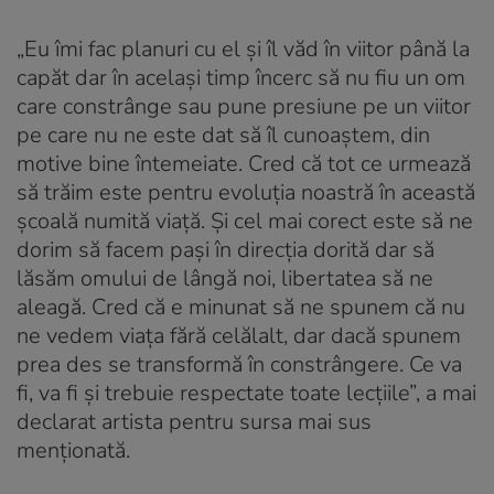
„Eu îmi fac planuri cu el și îl văd în viitor până la
capăt dar în același timp încerc să nu fiu un om
care constrânge sau pune presiune pe un viitor
pe care nu ne este dat să îl cunoaștem, din
motive bine întemeiate. Cred că tot ce urmează
să trăim este pentru evoluția noastră în această
școală numită viață. Şi cel mai corect este să ne
dorim să facem paşi în direcția dorită dar să
lăsăm omului de lângă noi, libertatea să ne
aleagă. Cred că e minunat să ne spunem că nu
ne vedem viața fără celălalt, dar dacă spunem
prea des se transformă în constrângere. Ce va
fi, va fi şi trebuie respectate toate lecțiile”, a mai
declarat artista pentru sursa mai sus
menționată.