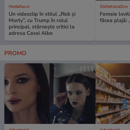
Mediafax.ro
StirileKanalD.ro
Un videoclip în stilul „Rick și
Femeie lovit
Morty”, cu Trump în rolul
făcea plajă: „
principal, stârnește critici la
adresa Casei Albe
PROMO
Advertorial
Advertorial