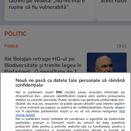
lacrimi pe vedetă: „Nu-mi mai e
acest nativ
rușine să fiu vulnerabilă”
POLITIC
Politică
19:33
Ilie Bolojan retrage HG-ul pe
Biodiversitate și trimite legea în
Parlament: „O penalitate de 1
miliard de euro este de
Nouă ne pasă ca datele tale personale să rămână
neasumat”
confidențiale
Noi și partenerii noștri
596
stocăm și/sau accesăm informații pe
dispozitivul dvs., precum identificatorii cookie unici pentru prelucrarea
datelor cu caracter personal. Puteți accepta sau gestiona preferințele dvs.
făcând clic mai jos, respectiv vă puteți opune utilizării unui interes legitim
Politică
19:26
în orice moment pe pagina cu politica de confidențialitate. Aceste alegeri
vor fi raportate partenerilor noștri și nu vă vor afecta navigarea.
Mai
multe detalii
Noi si partenerii nostri (retelele de socializare si agentiile de publicitate
Ilie Bolojan a convocat ședință
partenere, precum si furnizorii nostri de servicii de date analitice)
prelucram date pentru a permite website-ului sa functioneze, pentru a
de urgență la Guvern:
personaliza continutul si anunturile publicitare afisate in functie de