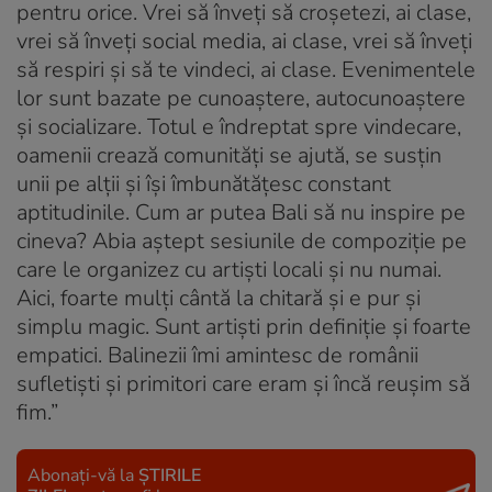
pentru orice. Vrei să înveți să croșetezi, ai clase,
vrei să înveți social media, ai clase, vrei să înveți
să respiri și să te vindeci, ai clase. Evenimentele
lor sunt bazate pe cunoaștere, autocunoaștere
și socializare. Totul e îndreptat spre vindecare,
oamenii crează comunități se ajută, se susțin
unii pe alții și își îmbunătățesc constant
aptitudinile. Cum ar putea Bali să nu inspire pe
cineva? Abia aștept sesiunile de compoziție pe
care le organizez cu artiști locali și nu numai.
Aici, foarte mulți cântă la chitară și e pur și
simplu magic. Sunt artiști prin definiție și foarte
empatici. Balinezii îmi amintesc de românii
sufletişti şi primitori care eram şi încă reuşim să
fim.”
Abonați-vă la
ȘTIRILE