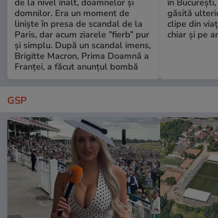
de la nivel înalt, doamnelor și
în București,
domnilor. Era un moment de
găsită ulter
liniște în presa de scandal de la
clipe din via
Paris, dar acum ziarele ”fierb” pur
chiar și pe a
și simplu. După un scandal imens,
Brigitte Macron, Prima Doamnă a
Franței, a făcut anunțul bombă
GSP