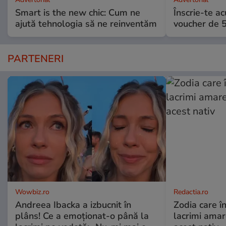
Smart is the new chic: Cum ne
Înscrie-te ac
ajută tehnologia să ne reinventăm
voucher de 5
PARTENERI
Wowbiz.ro
Redactia.ro
Andreea Ibacka a izbucnit în
Zodia care în
plâns! Ce a emoționat-o până la
lacrimi ama