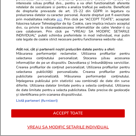
interesele si/sau profilul dvs., pentru a va oferi functionalitati aferente
deblocarea posturilor vacante
retelelor de socializare si pentru a analiza traficul pe website. Beneficiati
din sănătate, pe ordinea de zi
de drepturile prevazute de art. 15-22 din GDPR in legatura cu
prelucrarea datelor cu caracter personal. Aceste drepturi pot fi exercitate
prin modalitatea indicata
aici
. Prin click pe “ACCEPT TOATE”, acceptati
folosirea tuturor Tehnologiilor de tip Cookie, care implica inclusiv acceptul
dvs. cu privire la stocarea/accesarea informatiilor de catre Vendor-ii cu
care colaboram. Prin click pe “VREAU SA MODIFIC SETARILE
INDIVIDUAL” puteti schimba preferintele in mod individual, mai putin
PARTENERI
cele legate de cookie strict necesare pentru functionarea website-ului.
Atât noi, cât și partenerii noștri prelucrăm datele pentru a oferi:
Măsurarea performanței reclamelor. Utilizarea profilurilor pentru
selectarea conținutului personalizat. Stocarea și/sau accesarea
informațiilor de pe un dispozitiv. Dezvoltarea și îmbunătățirea serviciilor.
Crearea profilurilor de conținut personalizat. Utilizarea profilurilor pentru
selectarea publicității personalizate. Crearea profilurilor pentru
publicitate personalizată. Măsurarea performanței conținutului.
Înțelegerea publicului prin statistici sau combinații de date din surse
diferite. Utilizarea datelor limitate pentru a selecta conținutul. Utilizarea
de date limitate pentru a selecta publicitatea. Date precise de geolocație
și identificarea prin scanarea dispozitivului.
Listă parteneri (furnizori)
ACCEPT TOATE
ZiaruldeIasi.ro
Fanatik.ro
VREAU SA MODIFIC SETARILE INDIVIDUAL
Fosta juristă de la spitalul de
Gianni Infan
Neurochirurgie trebuie să restituie
în Congresul