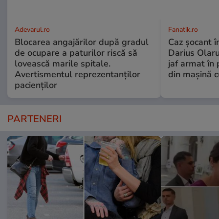
Adevarul.ro
Fanatik.ro
Blocarea angajărilor după gradul
Caz șocant în
de ocupare a paturilor riscă să
Darius Olaru
lovească marile spitale.
jaf armat în 
Avertismentul reprezentanților
din mașină c
pacienților
PARTENERI