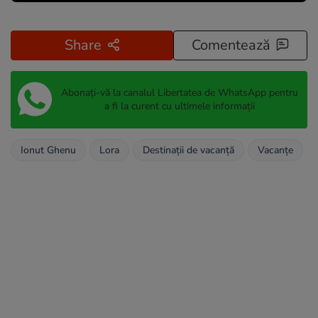
Share
Comentează
Abonați-vă la canalul Libertatea de WhatsApp pentru
a fi la curent cu ultimele informații
Ionut Ghenu
Lora
Destinații de vacanță
Vacanțe