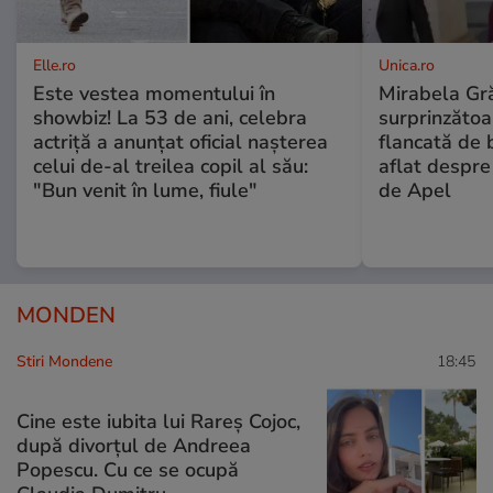
Elle.ro
Unica.ro
Este vestea momentului în
Mirabela Gră
showbiz! La 53 de ani, celebra
surprinzătoar
actriță a anunțat oficial nașterea
flancată de 
celui de-al treilea copil al său:
aflat despre
"Bun venit în lume, fiule"
de Apel
MONDEN
Stiri Mondene
18:45
Cine este iubita lui Rareș Cojoc,
după divorțul de Andreea
Popescu. Cu ce se ocupă