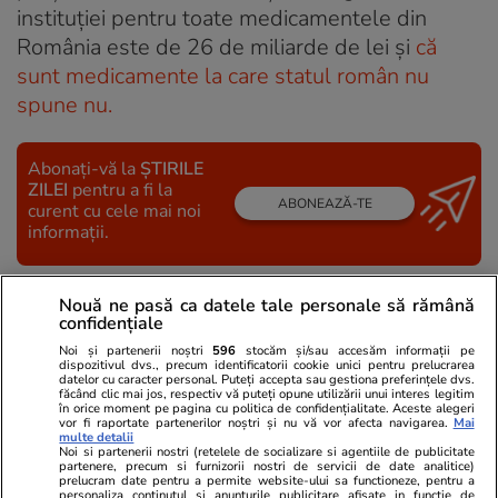
instituției pentru toate medicamentele din
România este de 26 de miliarde de lei și
că
sunt medicamente la care statul român nu
spune nu.
Abonați-vă la
ȘTIRILE
ZILEI
pentru a fi la
ABONEAZĂ-TE
curent cu cele mai noi
informații.
Nouă ne pasă ca datele tale personale să rămână
URMĂREȘTE CEL MAI NOU VIDEO
confidențiale
Noi și partenerii noștri
596
stocăm și/sau accesăm informații pe
dispozitivul dvs., precum identificatorii cookie unici pentru prelucrarea
datelor cu caracter personal. Puteți accepta sau gestiona preferințele dvs.
făcând clic mai jos, respectiv vă puteți opune utilizării unui interes legitim
în orice moment pe pagina cu politica de confidențialitate. Aceste alegeri
vor fi raportate partenerilor noștri și nu vă vor afecta navigarea.
Mai
multe detalii
Noi si partenerii nostri (retelele de socializare si agentiile de publicitate
partenere, precum si furnizorii nostri de servicii de date analitice)
prelucram date pentru a permite website-ului sa functioneze, pentru a
personaliza continutul si anunturile publicitare afisate in functie de