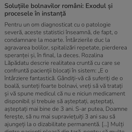
Soluțiile bolnavilor români: Exodul și
procesele în instanță
Pentru un om diagnosticat cu o patologie
severă, aceste statistici înseamnă, de fapt, o
condamnare la moarte. Întârzierile duc la
agravarea bolilor, spitalizări repetate, pierderea
speranței și, în final, la deces. Rozalina
Lăpădatu descrie realitatea cruntă cu care se
confruntă pacienții blocați în sistem: „E o
întârziere fantastică. Gândiți-vă că suferiți de o
boală, sunteți foarte bolnavi, vreți să vă tratați
și vă spune medicul că nu e niciun medicament
disponibil și trebuie să așteptați, așteptați,
așteptați mai bine de 3 ani. S-ar putea, Doamne
ferește, să nu mai supraviețuiți 3 ani sau să
ajungeți la o dizabilitate permanentă. […] Mulți
dintre pacienți pleacă din țară, pentru că multe