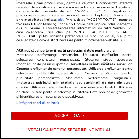
interesele si/sau profilul dvs., pentru a va oferi functionalitati aferente
retelelor de socializare si pentru a analiza traficul pe website. Beneficiati
de drepturile prevazute de art. 15-22 din GDPR in legatura cu
prelucrarea datelor cu caracter personal. Aceste drepturi pot fi exercitate
prin modalitatea indicata
aici
. Prin click pe “ACCEPT TOATE”, acceptati
folosirea tuturor Tehnologiilor de tip Cookie, care implica inclusiv acceptul
Primăria Capitalei a anunțat ce se întâmplă cu
dvs. cu privire la stocarea/accesarea informatiilor de catre Vendor-ii cu
blocul din Rahova afectat de explozia de acum 9
care colaboram. Prin click pe “VREAU SA MODIFIC SETARILE
INDIVIDUAL” puteti schimba preferintele in mod individual, mai putin
luni și cât a plătit pe chiriile locatarilor evacuați
cele legate de cookie strict necesare pentru functionarea website-ului.
Atât noi, cât și partenerii noștri prelucrăm datele pentru a oferi:
Măsurarea performanței reclamelor. Utilizarea profilurilor pentru
selectarea conținutului personalizat. Stocarea și/sau accesarea
Share
Comentează
informațiilor de pe un dispozitiv. Dezvoltarea și îmbunătățirea serviciilor.
Crearea profilurilor de conținut personalizat. Utilizarea profilurilor pentru
selectarea publicității personalizate. Crearea profilurilor pentru
publicitate personalizată. Măsurarea performanței conținutului.
Înțelegerea publicului prin statistici sau combinații de date din surse
Abonați-vă la canalul Libertatea de WhatsApp pentru
diferite. Utilizarea datelor limitate pentru a selecta conținutul. Utilizarea
a fi la curent cu ultimele informații
de date limitate pentru a selecta publicitatea. Date precise de geolocație
și identificarea prin scanarea dispozitivului.
Listă parteneri (furnizori)
Cseke Attila
Boli
Cancer de piele
Cancer la san
ACCEPT TOATE
Medicamente
Medici
Spital
VREAU SA MODIFIC SETARILE INDIVIDUAL