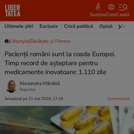
Susține
Cont
Caută
Ultimele știri
Exclusiv
Criză politică
Opinii
Video
|
Lifestyle
|
Sănătate și Fitness
Pacienții români sunt la coada Europei.
Timp record de așteptare pentru
medicamente inovatoare: 1.110 zile
Alexandra Mănăilă
Reporter
Actualizat pe 21 mai 2026, 17:18
Comentează