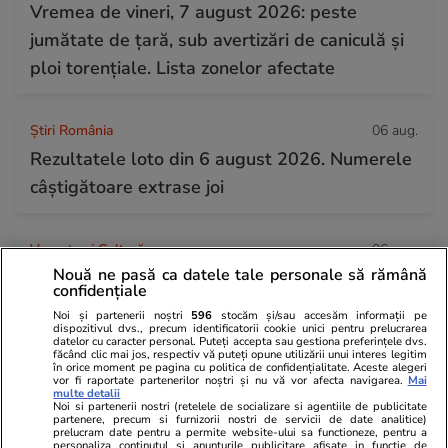
Vremea de vineri, 7 august 2026: peste
jumătate de țară, sub avertizări de caniculă și
ploi torențiale. Lista zonelor afectate
Știri România
06 aug.
Rezultatele loto din 6 august 2026. Numerele
câștigătoare extrase joi
Vacanțe și Cultură
06 aug.
Nouă ne pasă ca datele tale personale să rămână
Mesaje de Sfânta Teodora – urări pe care să le
confidențiale
transmiți sărbătoriților
Noi și partenerii noștri
596
stocăm și/sau accesăm informații pe
dispozitivul dvs., precum identificatorii cookie unici pentru prelucrarea
datelor cu caracter personal. Puteți accepta sau gestiona preferințele dvs.
făcând clic mai jos, respectiv vă puteți opune utilizării unui interes legitim
în orice moment pe pagina cu politica de confidențialitate. Aceste alegeri
vor fi raportate partenerilor noștri și nu vă vor afecta navigarea.
Mai
multe detalii
Noi si partenerii nostri (retelele de socializare si agentiile de publicitate
partenere, precum si furnizorii nostri de servicii de date analitice)
prelucram date pentru a permite website-ului sa functioneze, pentru a
personaliza continutul si anunturile publicitare afisate in functie de