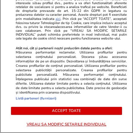
interesele si/sau profilul dvs., pentru a va oferi functionalitati aferente
retelelor de socializare si pentru a analiza traficul pe website. Beneficiati
de drepturile prevazute de art. 15-22 din GDPR in legatura cu
prelucrarea datelor cu caracter personal. Aceste drepturi pot fi exercitate
prin modalitatea indicata
aici
. Prin click pe “ACCEPT TOATE”, acceptati
folosirea tuturor Tehnologiilor de tip Cookie, care implica inclusiv acceptul
dvs. cu privire la stocarea/accesarea informatiilor de catre Vendor-ii cu
care colaboram. Prin click pe “VREAU SA MODIFIC SETARILE
INDIVIDUAL” puteti schimba preferintele in mod individual, mai putin
cele legate de cookie strict necesare pentru functionarea website-ului.
Vacanțe și Cultură
06 aug.
Vacanțe și Cultu
Atât noi, cât și partenerii noștri prelucrăm datele pentru a oferi:
Avertisment Microsoft pentru
Orașul din E
Măsurarea performanței reclamelor. Utilizarea profilurilor pentru
selectarea conținutului personalizat. Stocarea și/sau accesarea
turiști: hackerii ruși îți pot fura
o bere cu ma
informațiilor de pe un dispozitiv. Dezvoltarea și îmbunătățirea serviciilor.
Crearea profilurilor de conținut personalizat. Utilizarea profilurilor pentru
parolele și datele când te
Topul orașel
selectarea publicității personalizate. Crearea profilurilor pentru
publicitate personalizată. Măsurarea performanței conținutului.
conectezi la Wi-Fi-ul hotelului
de Deutsche
Înțelegerea publicului prin statistici sau combinații de date din surse
diferite. Utilizarea datelor limitate pentru a selecta conținutul. Utilizarea
de date limitate pentru a selecta publicitatea. Date precise de geolocație
și identificarea prin scanarea dispozitivului.
Listă parteneri (furnizori)
Lifestyle
04 aug.
ACCEPT TOATE
Cum se scrie corect: bineînțeles
VREAU SA MODIFIC SETARILE INDIVIDUAL
sau bine înțeles