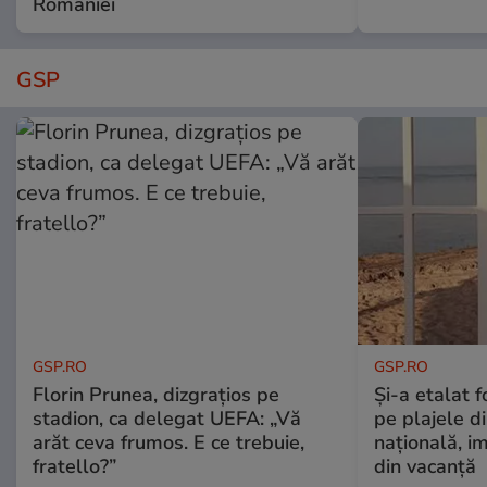
României
GSP
GSP.RO
GSP.RO
Florin Prunea, dizgrațios pe
Și-a etalat 
stadion, ca delegat UEFA: „Vă
pe plajele d
arăt ceva frumos. E ce trebuie,
națională, i
fratello?”
din vacanță