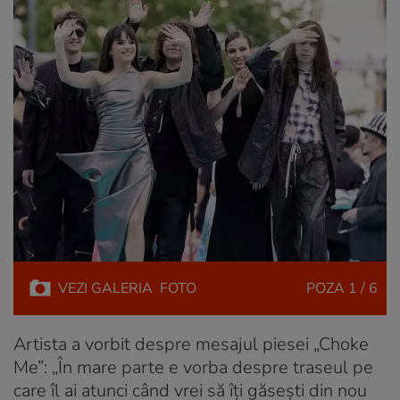
VEZI
GALERIA
FOTO
POZA
1 / 6
Artista a vorbit despre mesajul piesei „Choke
Me”: „În mare parte e vorba despre traseul pe
care îl ai atunci când vrei să îți găsești din nou