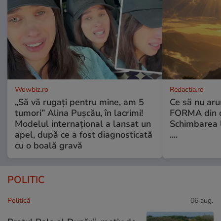
Wowbiz.ro
Redactia.ro
„Să vă rugați pentru mine, am 5
Ce să nu aru
tumori” Alina Pușcău, în lacrimi!
FORMA din c
Modelul internațional a lansat un
Schimbarea l
apel, după ce a fost diagnosticată
....
cu o boală gravă
POLITIC
Politică
06 aug.