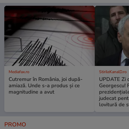
Mediafax.ro
StirileKanalD.ro
Cutremur în România, joi după-
UPDATE Zi d
amiază. Unde s-a produs și ce
Georgescu! F
magnitudine a avut
prezidențiale
judecat pent
lovitură de s
PROMO