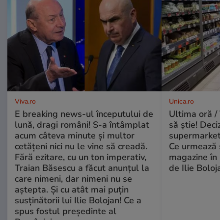
Viva.ro
Unica.ro
E breaking news-ul începutului de
Ultima oră / 
lună, dragi români! S-a întâmplat
să știe! Deci
acum câteva minute și multor
supermarketu
cetățeni nici nu le vine să creadă.
Ce urmează s
Fără ezitare, cu un ton imperativ,
magazine în 
Traian Băsescu a făcut anunțul la
de Ilie Boloj
care nimeni, dar nimeni nu se
aștepta. Și cu atât mai puțin
susținătorii lui Ilie Bolojan! Ce a
spus fostul președinte al