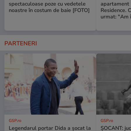
spectaculoase poze cu vedetele
apartament
noastre în costum de baie [FOTO]
Residence. 
urmat: "Am 
PARTENERI
GSP.ro
GSP.ro
Legendarul portar Dida a șocat la
ȘOCANT: jucă