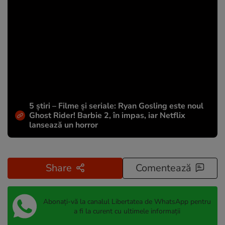
5 știri – Filme și seriale: Ryan Gosling este noul
Ghost Rider! Barbie 2, în impas, iar Netflix
lansează un horror
Share
Comentează
Abonați-vă la canalul Libertatea de WhatsApp pentru
a fi la curent cu ultimele informații