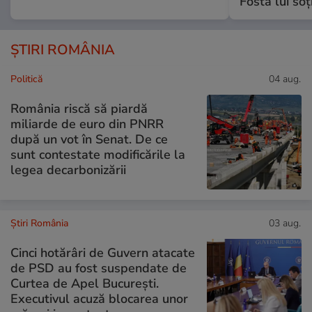
Fosta lui soț
ȘTIRI ROMÂNIA
Politică
04 aug.
România riscă să piardă
miliarde de euro din PNRR
după un vot în Senat. De ce
sunt contestate modificările la
legea decarbonizării
Știri România
03 aug.
Cinci hotărâri de Guvern atacate
de PSD au fost suspendate de
Curtea de Apel București.
Executivul acuză blocarea unor