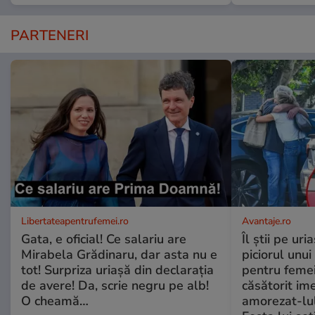
PARTENERI
Libertateapentrufemei.ro
Avantaje.ro
Gata, e oficial! Ce salariu are
Îl știi pe ur
Mirabela Grădinaru, dar asta nu e
piciorul unui
tot! Surpriza uriașă din declarația
pentru femei
de avere! Da, scrie negru pe alb!
căsătorit ime
O cheamă…
amorezat-lul