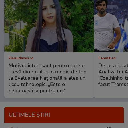
ZiaruldeIasi.ro
Fanatik.ro
Motivul interesant pentru care o
De ce a jucat
elevă din rural cu o medie de top
Analiza lui A
la Evaluarea Națională a ales un
‘Coelhinho’ t
liceu tehnologic. „Este o
făcut Tromso
nebuloasă și pentru noi”
ULTIMELE ȘTIRI