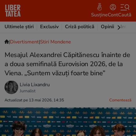
Susține
Cont
Caută
Ultimele știri
Exclusiv
Criză politică
Opinii
Intervi
|
Divertisment
|
Stiri Mondene
Mesajul Alexandrei Căpitănescu înainte de
a doua semifinală Eurovision 2026, de la
Viena. „Suntem văzuți foarte bine”
Livia Lixandru
Jurnalist
Actualizat pe 13 mai 2026, 14:35
Comentează