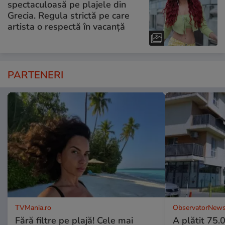
spectaculoasă pe plajele din
Grecia. Regula strictă pe care
artista o respectă în vacanță
PARTENERI
TVMania.ro
ObservatorNews
Fără filtre pe plajă! Cele mai
A plătit 75.