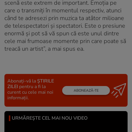
scenă este extrem de important. Emoția pe
care o transmiți în momentul respectiv, atunci
când te adresezi prin muzica ta atâtor milioane
de telespectatori și spectatori. Este o presiune
enormă și pot să vă spun că este unul dintre
cele mai frumoase momente prin care poate să
treacă un artist”, a mai spus ea.
Abonați-vă la
ȘTIRILE
ZILEI
pentru a fi la
ABONEAZĂ-TE
curent cu cele mai noi
informații.
URMĂREȘTE CEL MAI NOU VIDEO