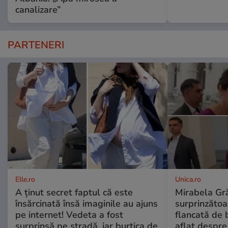
canalizare”
PARTENERI
Elle.ro
Unica.ro
A ținut secret faptul că este
Mirabela Gră
însărcinată însă imaginile au ajuns
surprinzătoar
pe internet! Vedeta a fost
flancată de 
surprinsă pe stradă, iar burtica de
aflat despre