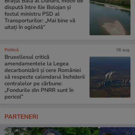
Brațul Bala al Dunării, motiv de
dispută între Ilie Bolojan și
fostul ministru PSD al
Transporturilor: „Mai bine vă
uitați în oglindă”
Politică
06 aug.
Bruxellesul critică
amendamentele la Legea
decarbonizării și cere României
să respecte calendarul închiderii
centralelor pe cărbune:
„Fondurile din PNRR sunt în
pericol”
PARTENERI