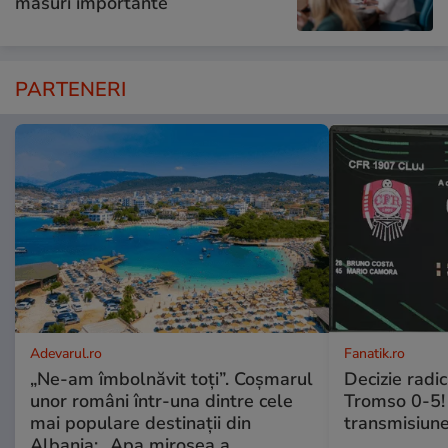
măsuri importante
PARTENERI
Adevarul.ro
Fanatik.ro
„Ne-am îmbolnăvit toți”. Coșmarul
Decizie radi
unor români într-una dintre cele
Tromso 0-5! 
mai populare destinații din
transmisiune
Albania: „Apa mirosea a