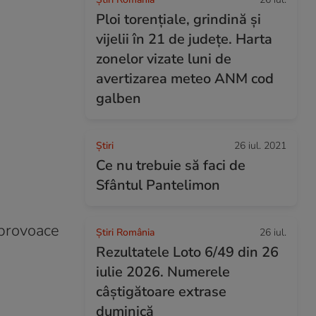
Ploi torențiale, grindină și
vijelii în 21 de județe. Harta
zonelor vizate luni de
avertizarea meteo ANM cod
galben
Ştiri
26 iul. 2021
Ce nu trebuie să faci de
Sfântul Pantelimon
ă provoace
Știri România
26 iul.
Rezultatele Loto 6/49 din 26
iulie 2026. Numerele
câștigătoare extrase
duminică