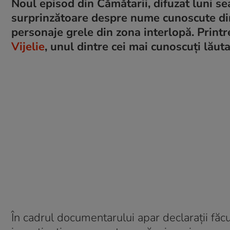
Noul episod din Cămătarii, difuzat luni se
surprinzătoare despre nume cunoscute din
personaje grele din zona interlopă. Printr
Vijelie
, unul dintre cei mai cunoscuți lăut
În cadrul documentarului apar declarații făcut