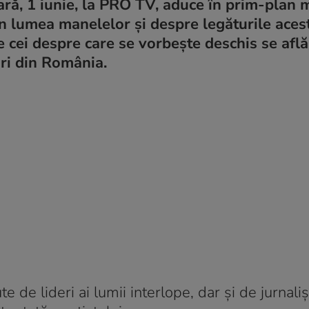
ară, 1 iunie, la PRO TV, aduce în prim-plan m
 lumea manelelor și despre legăturile aces
e cei despre care se vorbește deschis se află
ari din România.
e de lideri ai lumii interlope, dar și de jurnaliș