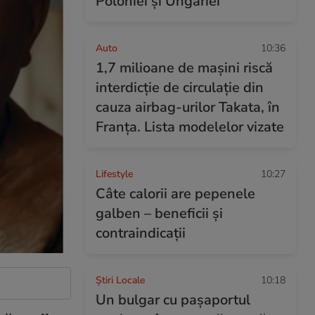
Poloniei și Ungariei
Auto
10:36
1,7 milioane de mașini riscă
interdicție de circulație din
cauza airbag-urilor Takata, în
Franța. Lista modelelor vizate
Lifestyle
10:27
Câte calorii are pepenele
galben – beneficii și
contraindicații
Știri Locale
10:18
Un bulgar cu pașaportul