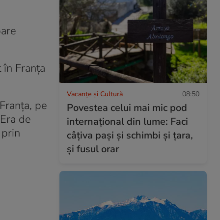
pare
 în Franța
Vacanțe și Cultură
08:50
 Franța, pe
Povestea celui mai mic pod
 Era de
internațional din lume: Faci
 prin
câțiva pași și schimbi și țara,
și fusul orar