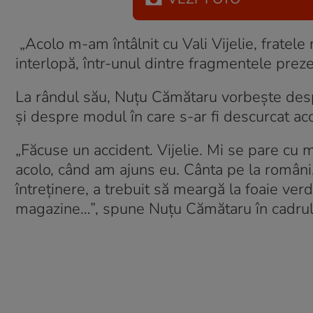
„Acolo m-am întâlnit cu Vali Vijelie, frate
interlopă, într-unul dintre fragmentele preze
La rândul său, Nuțu Cămătaru vorbește despre
și despre modul în care s-ar fi descurcat aco
„Făcuse un accident. Vijelie. Mi se pare cu mo
acolo, când am ajuns eu. Cânta pe la români,
întreținere, a trebuit să meargă la foaie verd
magazine…”, spune Nuțu Cămătaru în cadrul