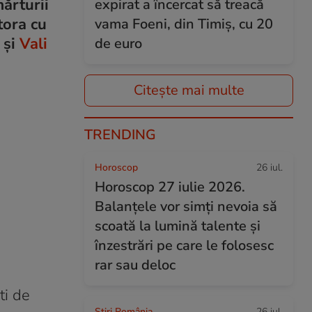
ărturii
expirat a încercat să treacă
tora cu
vama Foeni, din Timiș, cu 20
 și
Vali
de euro
Citește mai multe
TRENDING
Horoscop
26 iul.
Horoscop 27 iulie 2026.
Balanțele vor simți nevoia să
scoată la lumină talente și
înzestrări pe care le folosesc
rar sau deloc
ti de
Știri România
26 iul.