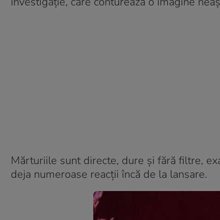
investigație, care conturează o imagine neașt
Mărturiile sunt directe, dure și fără filtre, e
deja numeroase reacții încă de la lansare.