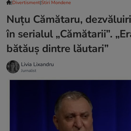
|
Divertisment
|
Stiri Mondene
Nuțu Cămătaru, dezvăluiri 
în serialul „Cămătarii”. „E
bătăuș dintre lăutari”
Livia Lixandru
Jurnalist