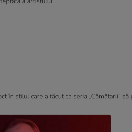
eptată a artistului.
xact în stilul care a făcut ca seria „Cămătarii” s