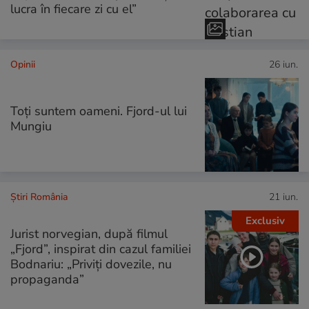
lucra în fiecare zi cu el”
Opinii
26 iun.
Toți suntem oameni. Fjord-ul lui
Mungiu
Știri România
21 iun.
Exclusiv
Jurist norvegian, după filmul
„Fjord”, inspirat din cazul familiei
Bodnariu: „Priviți dovezile, nu
propaganda”