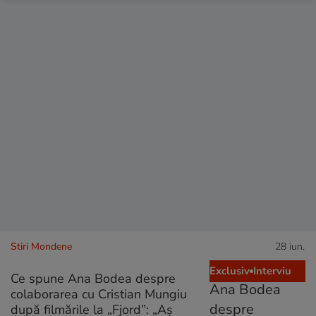
Stiri Mondene
28 iun.
Exclusiv
Interviu
Ce spune Ana Bodea despre
colaborarea cu Cristian Mungiu
după filmările la „Fjord”: „Aș