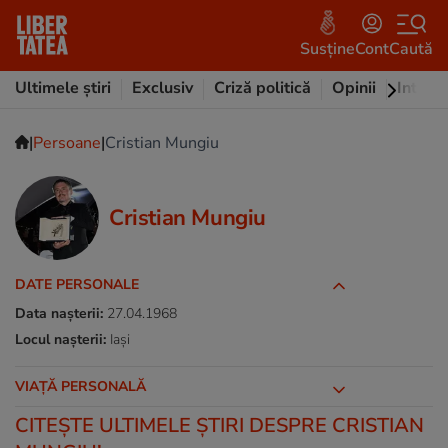
Susține
Cont
Caută
Ultimele știri
Exclusiv
Criză politică
Opinii
Intervi
|
|
Persoane
Cristian Mungiu
Cristian Mungiu
DATE PERSONALE
Data nașterii:
27.04.1968
Locul nașterii:
Iași
VIAȚĂ PERSONALĂ
CITEŞTE ULTIMELE ŞTIRI DESPRE CRISTIAN