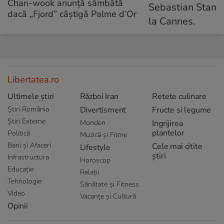
Chan-wook anunță sâmbătă
dacă „Fjord” câștigă Palme d’Or
Libertatea.ro
Ultimele știri
Război Iran
Retete culinare
Știri România
Divertisment
Fructe si legume
Știri Externe
Monden
Ingrijirea
plantelor
Politică
Muzică și Filme
Bani și Afaceri
Cele mai citite
Lifestyle
știri
Infrastructura
Horoscop
Educație
Relații
Tehnologie
Sănătate și Fitness
Video
Vacanțe și Cultură
Opinii