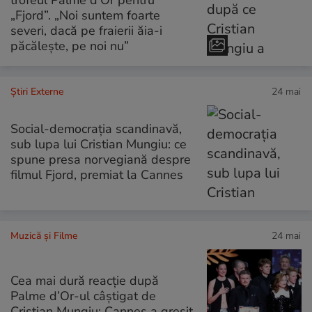
„Fjord”. „Noi suntem foarte
severi, dacă pe fraierii ăia-i
păcălește, pe noi nu”
Știri Externe
24 mai
Social-democrația scandinavă,
sub lupa lui Cristian Mungiu: ce
spune presa norvegiană despre
filmul Fjord, premiat la Cannes
Muzică și Filme
24 mai
Cea mai dură reacție după
Palme d’Or-ul câștigat de
Cristian Mungiu: Cannes a greșit