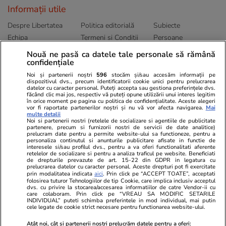
Informații utile
Despre Libertatea
Politica editorială
Subiecte
Echipa
Termeni și Conditii
Persoane
Publicitate
Abonamente
Sitemap
Nouă ne pasă ca datele tale personale să rămână
confidențiale
Politica de
Autori
confidențialitate
Noi și partenerii noștri
596
stocăm și/sau accesăm informații pe
dispozitivul dvs., precum identificatorii cookie unici pentru prelucrarea
datelor cu caracter personal. Puteți accepta sau gestiona preferințele dvs.
Ringier România
făcând clic mai jos, respectiv vă puteți opune utilizării unui interes legitim
în orice moment pe pagina cu politica de confidențialitate. Aceste alegeri
vor fi raportate partenerilor noștri și nu vă vor afecta navigarea.
Mai
Libertatea pentru
ELLE
Locuri de muncă
multe detalii
femei
Noi si partenerii nostri (retelele de socializare si agentiile de publicitate
Gazeta Sporturilor
Imobiliare.ro
partenere, precum si furnizorii nostri de servicii de date analitice)
Unica.ro
prelucram date pentru a permite website-ului sa functioneze, pentru a
Stiri mondene
Jobradar24
personaliza continutul si anunturile publicitare afisate in functie de
Program TV
Calculator sarcina
Imoradar24
interesele si/sau profilul dvs., pentru a va oferi functionalitati aferente
retelelor de socializare si pentru a analiza traficul pe website. Beneficiati
Avantaje
Ajută Copiii
Colecții Libertatea
de drepturile prevazute de art. 15-22 din GDPR in legatura cu
prelucrarea datelor cu caracter personal. Aceste drepturi pot fi exercitate
prin modalitatea indicata
aici
. Prin click pe “ACCEPT TOATE”, acceptati
Pariază responsabil! Decizia ONJN nr. 821/25.09.2025.
folosirea tuturor Tehnologiilor de tip Cookie, care implica inclusiv acceptul
dvs. cu privire la stocarea/accesarea informatiilor de catre Vendor-ii cu
Jocurile de noroc sunt interzise minorilor.
care colaboram. Prin click pe “VREAU SA MODIFIC SETARILE
INDIVIDUAL” puteti schimba preferintele in mod individual, mai putin
cele legate de cookie strict necesare pentru functionarea website-ului.
© 2026 Ringier Romania. Toate drepturile rezervate
Atât noi, cât și partenerii noștri prelucrăm datele pentru a oferi: