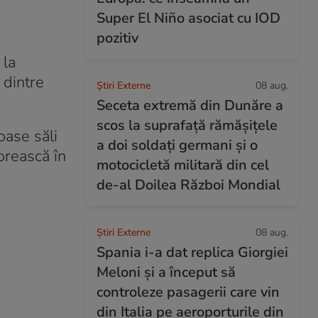
Super El Niño asociat cu IOD
pozitiv
 la
 dintre
Știri Externe
08 aug.
Seceta extremă din Dunăre a
scos la suprafață rămășițele
oase săli
a doi soldați germani și o
orească în
motocicletă militară din cel
de-al Doilea Război Mondial
Știri Externe
08 aug.
Spania i-a dat replica Giorgiei
Meloni și a început să
controleze pasagerii care vin
din Italia pe aeroporturile din