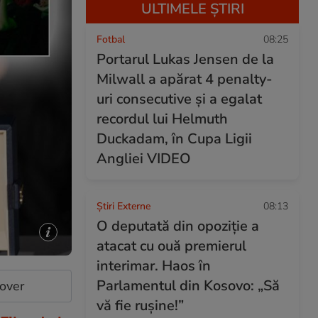
ULTIMELE ȘTIRI
Fotbal
08:25
Portarul Lukas Jensen de la
Milwall a apărat 4 penalty-
uri consecutive și a egalat
recordul lui Helmuth
Duckadam, în Cupa Ligii
Angliei VIDEO
Știri Externe
08:13
O deputată din opoziție a
atacat cu ouă premierul
interimar. Haos în
Parlamentul din Kosovo: „Să
cover
vă fie rușine!”