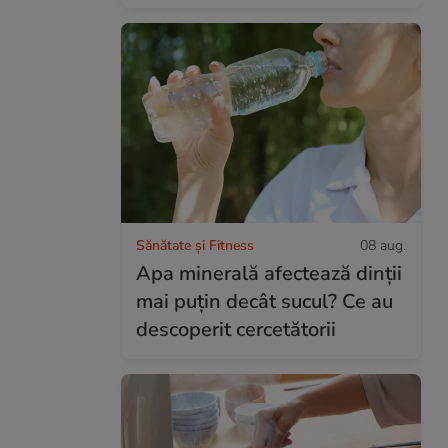
Sănătate și Fitness
08 aug.
Apa minerală afectează dinții
mai puțin decât sucul? Ce au
descoperit cercetătorii