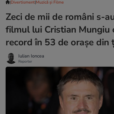
|
Divertisment
|
Muzică și Filme
Zeci de mii de români s-au
filmul lui Cristian Mungiu
record în 53 de orașe din 
Iulian Ioncea
Reporter