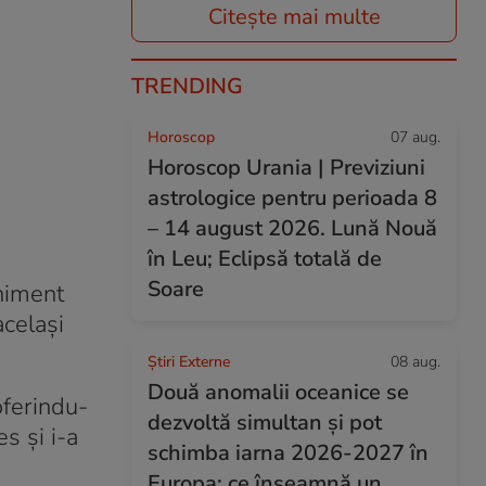
Citește mai multe
TRENDING
Horoscop
07 aug.
Horoscop Urania | Previziuni
astrologice pentru perioada 8
– 14 august 2026. Lună Nouă
în Leu; Eclipsă totală de
Soare
eniment
același
Știri Externe
08 aug.
Două anomalii oceanice se
oferindu-
dezvoltă simultan și pot
s și i-a
schimba iarna 2026-2027 în
Europa: ce înseamnă un