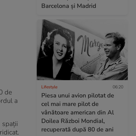
Barcelona și Madrid
Lifestyle
06:20
00 de
Piesa unui avion pilotat de
ordul a
cel mai mare pilot de
vânătoare american din Al
Doilea Război Mondial,
 spații
recuperată după 80 de ani
idicat.