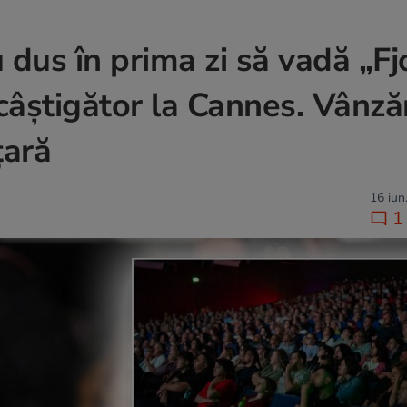
 dus în prima zi să vadă „Fj
 câștigător la Cannes. Vânză
țară
16 iun
1 