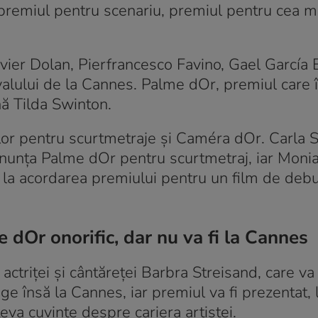
, premiul pentru scenariu, premiul pentru cea 
vier Dolan, Pierfrancesco Favino, Gael García 
valului de la Cannes. Palme dOr, premiul care 
nă Tilda Swinton.
ilor pentru scurtmetraje și Caméra dOr. Carla 
 anunța Palme dOr pentru scurtmetraj, iar Monia
a la acordarea premiului pentru un film de deb
dOr onorific, dar nu va fi la Cannes
triței și cântăreței Barbra Streisand, care va
e însă la Cannes, iar premiul va fi prezentat, 
eva cuvinte despre cariera artistei.