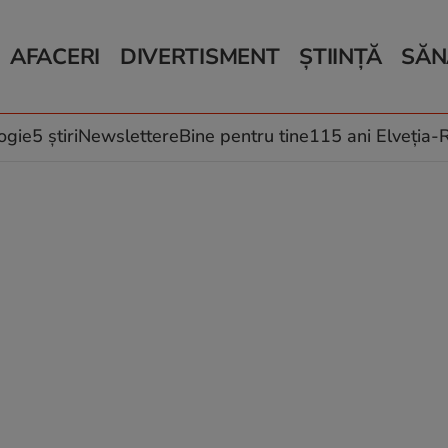
AFACERI
DIVERTISMENT
ȘTIINȚĂ
SĂN
Bani și Afaceri
Monden
Știri Știință
Știri 
Auto
Horoscop
Schimbări climati
Relații
Locuri de muncă
Muzică și Filme
Rețete
ogie
5 știri
Newslettere
Bine pentru tine
115 ani Elveția
Imobiliare.ro
Vacanțe și Cultură
Fructe
eJobs.ro
Îngriji