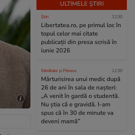
ULTIMELE ȘTIRI
Ştiri
12:30
Libertatea.ro, pe primul loc în
topul celor mai citate
publicații din presa scrisă în
iunie 2026
Sănătate și Fitness
12:30
Mărturisirea unui medic după
26 de ani în sala de nașteri:
„A venit în gardă o studentă.
Nu știa că e gravidă. I-am
spus că în 30 de minute va
deveni mamă”