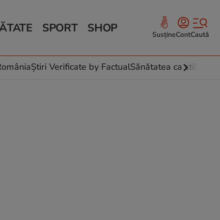
ĂTATE
SPORT
SHOP
Susține
Cont
Caută
Sănătate și Fitness
ce
 culinare
-România
Știri Verificate by Factual
Sănătatea ca stil de vi
 și legume
rea plantelor