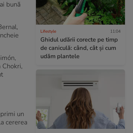
mai bună
Bernal,
Lifestyle
11:04
încheie
Ghidul udării corecte pe timp
de caniculă: când, cât şi cum
udăm plantele
Simón,
 Chokri,
ut
 primi un
la cererea