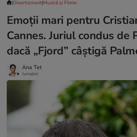
|
Divertisment
|
Muzică și Filme
Emoții mari pentru Cristi
Cannes. Juriul condus de
dacă „Fjord” câștigă Palm
Ana Tet
Jurnalist