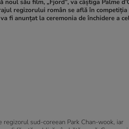
ă noul său film, „Fjord”, va câștiga Palme d’
ajul regizorului român se află în competiția o
 va fi anunțat la ceremonia de închidere a ce
de regizorul sud-coreean Park Chan-wook, iar