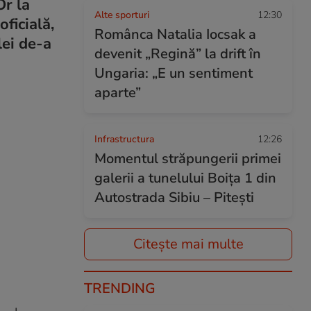
Or la
Alte sporturi
12:30
ficială,
Românca Natalia Iocsak a
lei de-a
devenit „Regină” la drift în
Ungaria: „E un sentiment
aparte”
Infrastructura
12:26
Momentul străpungerii primei
galerii a tunelului Boița 1 din
Autostrada Sibiu – Pitești
Citește mai multe
TRENDING