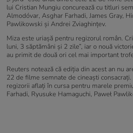
lui Cristian Mungiu concurează cu titluri se
Almodóvar, Asghar Farhadi, James Gray, H
Pawlikowski și Andrei Zviaghințev.
Miza este uriașă pentru regizorul român. Cr
luni, 3 săptămâni și 2 zile”, iar o nouă victo
au primit de două ori cel mai important trof
Reuters notează că ediția din acest an nu are 
22 de filme semnate de cineaști consacrați. 
regizorii aflați în cursa pentru marele pr
Farhadi, Ryusuke Hamaguchi, Paweł Pawliko