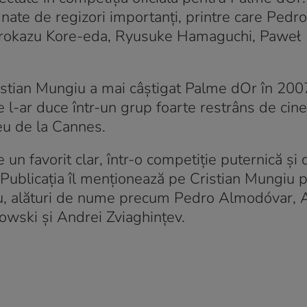
mnate de regizori importanți, printre care Pedro
irokazu Kore-eda, Ryusuke Hamaguchi, Paweł
istian Mungiu a mai câștigat Palme dOr în 2007
rie l-ar duce într-un grup foarte restrâns de cine
eu de la Cannes.
un favorit clar, într-o competiție puternică și 
Publicația îl menționează pe Cristian Mungiu p
emiu, alături de nume precum Pedro Almodóvar,
wski și Andrei Zviaghințev.