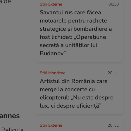
ia de
Știri Externe
06:30
Savantul rus care făcea
motoarele pentru rachete
strategice și bombardiere a
fost lichidat: „Operațiune
secretă a unităților lui
Budanov”
Stiri Mondene
20 iul.
Artistul din România care
merge la concerte cu
elicopterul: „Nu este despre
lux, ci despre eficiență”
Cannes
Știri Externe
20 iul.
 Pelicula