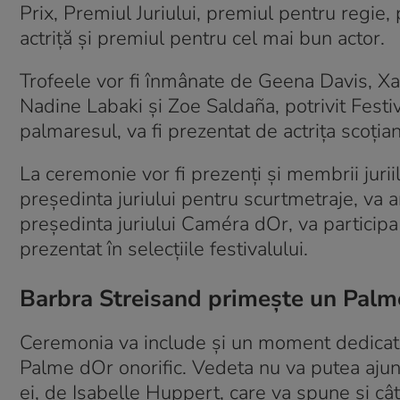
Prix, Premiul Juriului, premiul pentru regie
actriță și premiul pentru cel mai bun actor.
Trofeele vor fi înmânate de Geena Davis, Xa
Nadine Labaki și Zoe Saldaña, potrivit Festi
palmaresul, va fi prezentat de actrița scoția
La ceremonie vor fi prezenți și membrii juri
președinta juriului pentru scurtmetraje, va
președinta juriului Caméra dOr, va particip
prezentat în selecțiile festivalului.
Barbra Streisand primește un Palme 
Ceremonia va include și un moment dedicat ac
Palme dOr onorific. Vedeta nu va putea ajung
ei, de Isabelle Huppert, care va spune și cât