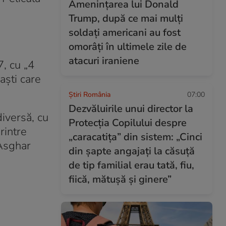
Amenințarea lui Donald
Trump, după ce mai mulți
soldați americani au fost
omorâți în ultimele zile de
atacuri iraniene
, cu „4
aști care
Știri România
07:00
Dezvăluirile unui director la
diversă, cu
Protecția Copilului despre
rintre
„caracatița” din sistem: „Cinci
 Asghar
din șapte angajați la căsuță
de tip familial erau tată, fiu,
fiică, mătușă și ginere”