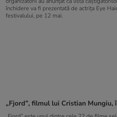
organizatorii au anunțat că lista câștigători
închidere va fi prezentată de actrița Eye Ha
festivalului, pe 12 mai.
„Fjord”, filmul lui Cristian Mungiu
„Fjord” este unul dintre cele 22 de filme sel