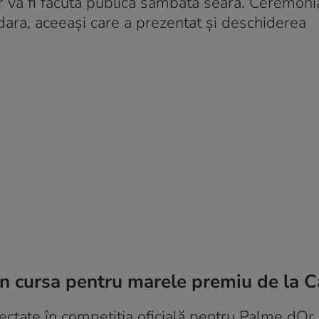
lor va fi făcută publică sâmbătă seară. Ceremon
ïdara, aceeași care a prezentat și deschiderea
, în cursa pentru marele premiu de la 
ectate în competiția oficială pentru Palme dOr.