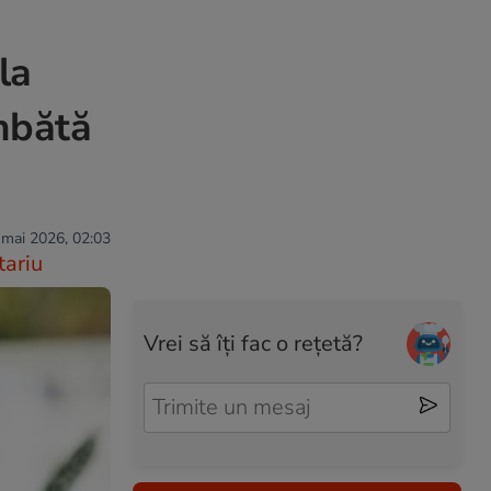
la
mbătă
 mai 2026, 02:03
ariu
Vrei să îți fac o rețetă?