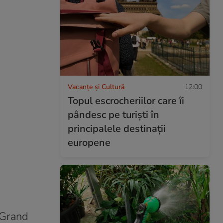
Vacanțe și Cultură
12:00
Topul escrocheriilor care îi
pândesc pe turişti în
principalele destinaţii
europene
 Grand