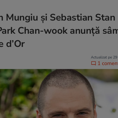
an Mungiu și Sebastian Stan 
 Park Chan-wook anunță sâ
e d’Or
Actualizat pe 29
1 coment