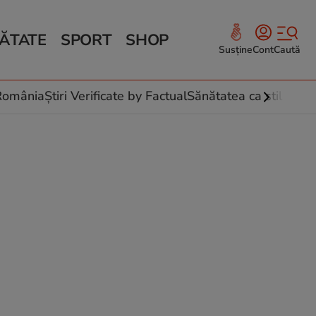
ĂTATE
SPORT
SHOP
Susține
Cont
Caută
Sănătate și Fitness
ce
 culinare
-România
Știri Verificate by Factual
Sănătatea ca stil de vi
 și legume
rea plantelor