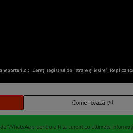
sporturilor: „Cereți registrul de intrare și ieșire”. Replica fo
Comentează
 de WhatsApp pentru a fi la curent cu ultimele informați