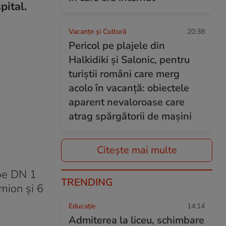
pital.
Vacanțe și Cultură
20:38
Pericol pe plajele din
Halkidiki și Salonic, pentru
turiștii români care merg
acolo în vacanță: obiectele
aparent nevaloroase care
atrag spărgătorii de mașini
Citește mai multe
 pe DN 1
TRENDING
amion și 6
Educație
14:14
Admiterea la liceu, schimbare