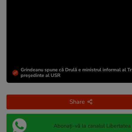
Grindeanu spune că Drulă e ministrul informal al Tran
președinte al USR
Share
Abonați-vă la canalul Libertatea