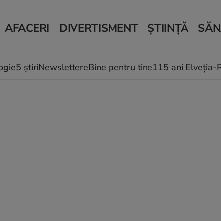
AFACERI
DIVERTISMENT
ȘTIINȚĂ
SĂN
Bani și Afaceri
Monden
Știri Știință
Știri 
Auto
Horoscop
Schimbări climati
Relații
Locuri de muncă
Muzică și Filme
Rețete
ogie
5 știri
Newslettere
Bine pentru tine
115 ani Elveția
Imobiliare.ro
Vacanțe și Cultură
Fructe
eJobs.ro
Îngriji