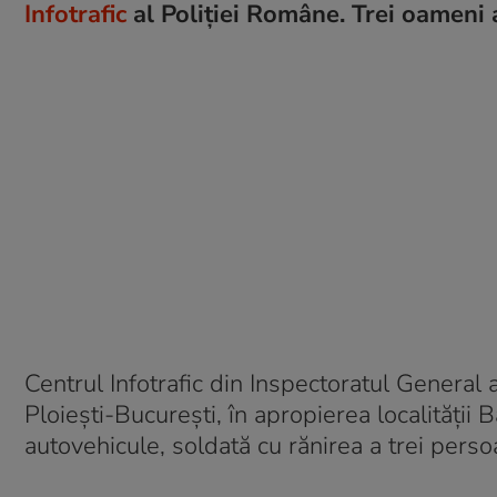
Infotrafic
al Poliției Române. Trei oameni au
Centrul Infotrafic din Inspectoratul General 
Ploiești-București, în apropierea localității 
autovehicule, soldată cu rănirea a trei perso