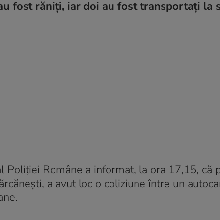
 fost răniți, iar doi au fost transportați la s
al Poliţiei Române a informat, la ora 17,15, că
Bărcănești, a avut loc o coliziune între un autoc
ane.