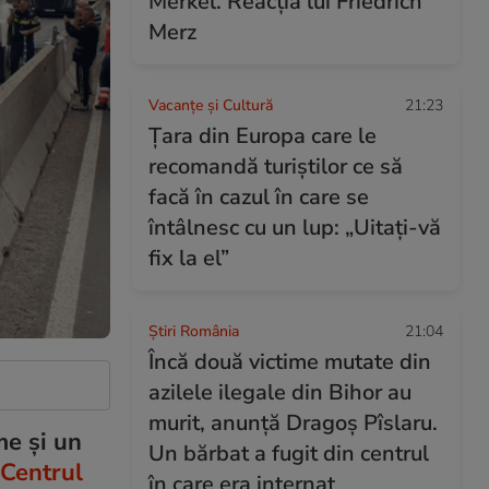
Merkel. Reacția lui Friedrich
Merz
Vacanțe și Cultură
21:23
Țara din Europa care le
recomandă turiștilor ce să
facă în cazul în care se
întâlnesc cu un lup: „Uitați-vă
fix la el”
Știri România
21:04
Încă două victime mutate din
azilele ilegale din Bihor au
murit, anunță Dragoș Pîslaru.
me și un
Un bărbat a fugit din centrul
Centrul
în care era internat