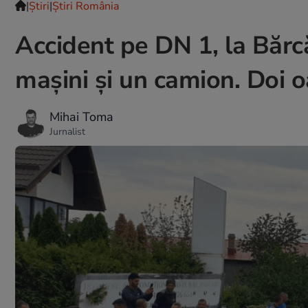
|
Ştiri
|
Știri România
Accident pe DN 1, la Bărcă
mașini și un camion. Doi o
Mihai Toma
Jurnalist