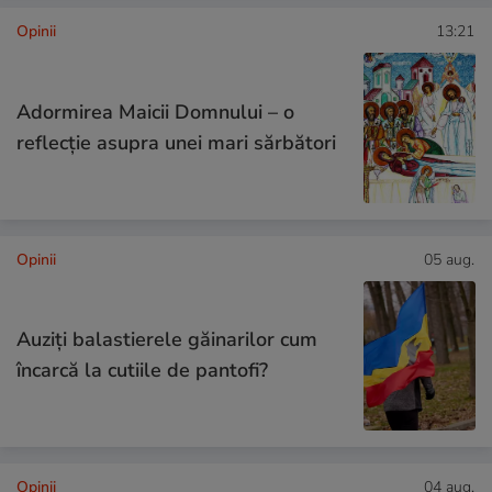
Opinii
13:21
Adormirea Maicii Domnului – o
reflecție asupra unei mari sărbători
Opinii
05 aug.
Auziți balastierele găinarilor cum
încarcă la cutiile de pantofi?
Opinii
04 aug.