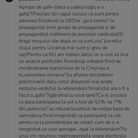
Apropo de gafe-(daca a judeca logic e o
gafa)?!Precizez din capul locului ca sunt pentru
aderarea Moldovei la UE!Dar „gica contra”-la
propaganda-(mie greața de propaganda și de
propagandiști indiferent de punctele cardinale)!Ei
dragii moșului-dar dupa ce ca sunt„rus”(ca refuz
slujul pentru Ucraina),mai sunt și greu de
cap!Pentru ca NU am ințeles deloc ce-a vrut sa zica
un analist politic(din România)-intrebat fiind de
moderatoarea transmisiei de la Chișinau a
tv„euronews romania”(la aflarea rezultatelor
preliminarii)-daca votul diasporei mai poate
rasturna verdictul la referendum?Analistul ala o fi a
facut o„gafa”?(gândind cu voce tare)?Ca el socotea
ca daca participarea la vot a fost de 52%-Iar 7%
din„potrivnici”au refuzat buletinul de vot(pe baza de
semnatura,fiind inregistrați ca participanți la vot-
pentru ca la prezidențiale au votat)-cum de s-a
inregistrat un scor aproape...egal la referendum?!Io
unul imi recunosc nepriceperea(la legea electorala