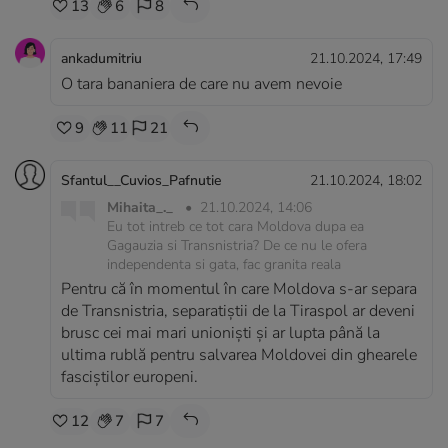
13
6
8
ankadumitriu
21.10.2024, 17:49
O tara bananiera de care nu avem nevoie
9
11
21
Sfantul__Cuvios_Pafnutie
21.10.2024, 18:02
Mihaita_._
•
21.10.2024, 14:06
Eu tot intreb ce tot cara Moldova dupa ea
Gagauzia si Transnistria? De ce nu le ofera
independenta si gata, fac granita reala
Pentru că în momentul în care Moldova s-ar separa
de Transnistria, separatiștii de la Tiraspol ar deveni
brusc cei mai mari unioniști și ar lupta până la
ultima rublă pentru salvarea Moldovei din ghearele
fasciștilor europeni.
12
7
7