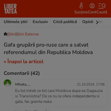
Susține
Cont
Caută
Ultimele știri
Exclusiv
Criză politică
Opinii
Intervi
|
Ştiri
|
Știri Externe
Gafa grupării pro-ruse care a salvat
referendumul din Republica Moldova
« Înapoi la articol
Comentarii
(42)
Mihaita_._
21.10.2024, 17:06
Eu tot intreb ce tot cara Moldova dupa ea Gagauzia
si Transnistria? De ce nu le ofera independenta si
gata, fac granita reala