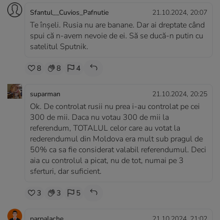
Sfantul__Cuvios_Pafnutie
21.10.2024, 20:07
Te înşeli. Rusia nu are banane. Dar ai dreptate când
spui că n-avem nevoie de ei. Să se ducă-n putin cu
satelitul Sputnik.
8
8
4
suparman
21.10.2024, 20:25
Ok. De controlat rusii nu prea i-au controlat pe cei
300 de mii. Daca nu votau 300 de mii la
referendum, TOTALUL celor care au votat la
rederendumul din Moldova era mult sub pragul de
50% ca sa fie considerat valabil referendumul. Deci
aia cu controlul a picat, nu de tot, numai pe 3
sferturi, dar suficient.
3
3
5
parpalache
21.10.2024, 21:02