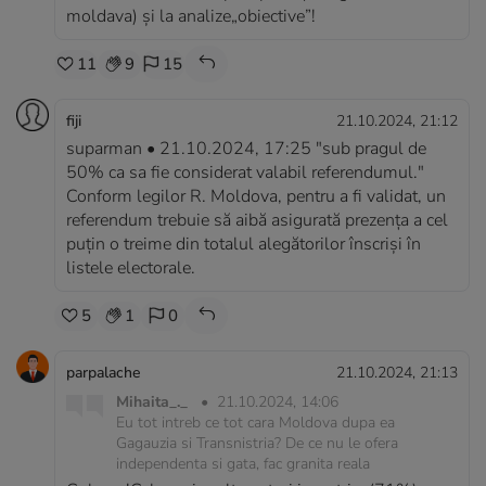
moldava) și la analize„obiective”!
11
9
15
fiji
21.10.2024, 21:12
suparman • 21.10.2024, 17:25 "sub pragul de
50% ca sa fie considerat valabil referendumul."
Conform legilor R. Moldova, pentru a fi validat, un
referendum trebuie să aibă asigurată prezenţa a cel
puţin o treime din totalul alegătorilor înscrişi în
listele electorale.
5
1
0
parpalache
21.10.2024, 21:13
Mihaita_._
•
21.10.2024, 14:06
Eu tot intreb ce tot cara Moldova dupa ea
Gagauzia si Transnistria? De ce nu le ofera
independenta si gata, fac granita reala