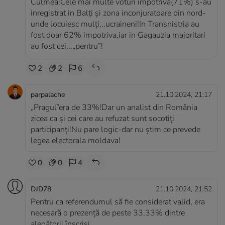
Culmea!Cele mai multe voturi impotriva(71%) s-au
inregistrat in Balți și zona inconjuratoare din nord-
unde locuiesc mulți...ucraineni!In Transnistria au
fost doar 62% impotriva,iar in Gagauzia majoritari
au fost cei...„pentru”!
2
2
6
parpalache
21.10.2024, 21:17
„Pragul”era de 33%!Dar un analist din România
zicea ca și cei care au refuzat sunt socotiți
participanți!Nu pare logic-dar nu știm ce prevede
legea electorala moldava!
0
0
4
DJD78
21.10.2024, 21:52
Pentru ca referendumul să fie considerat valid, era
necesară o prezenţă de peste 33,33% dintre
alegătorii înscrişi.