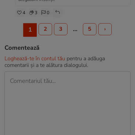
4
3
0
…
2
3
5
›
1
Comentează
Loghează-te în contul tău
pentru a adăuga
comentarii și a te alătura dialogului.