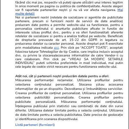
Ringier România
făcând clic mai jos, respectiv vă puteți opune utilizării unui interes legitim
în orice moment pe pagina cu politica de confidențialitate. Aceste alegeri
vor fi raportate partenerilor noștri și nu vă vor afecta navigarea.
Mai
Libertatea pentru
ELLE
Locuri de muncă
multe detalii
femei
Noi si partenerii nostri (retelele de socializare si agentiile de publicitate
Gazeta Sporturilor
Imobiliare.ro
partenere, precum si furnizorii nostri de servicii de date analitice)
Unica.ro
prelucram date pentru a permite website-ului sa functioneze, pentru a
Stiri mondene
Jobradar24
personaliza continutul si anunturile publicitare afisate in functie de
Program TV
interesele si/sau profilul dvs., pentru a va oferi functionalitati aferente
Calculator sarcina
Imoradar24
retelelor de socializare si pentru a analiza traficul pe website. Beneficiati
Avantaje
Ajută Copiii
Colecții Libertatea
de drepturile prevazute de art. 15-22 din GDPR in legatura cu
prelucrarea datelor cu caracter personal. Aceste drepturi pot fi exercitate
prin modalitatea indicata
aici
. Prin click pe “ACCEPT TOATE”, acceptati
Pariază responsabil! Decizia ONJN nr. 821/25.09.2025.
folosirea tuturor Tehnologiilor de tip Cookie, care implica inclusiv acceptul
dvs. cu privire la stocarea/accesarea informatiilor de catre Vendor-ii cu
Jocurile de noroc sunt interzise minorilor.
care colaboram. Prin click pe “VREAU SA MODIFIC SETARILE
INDIVIDUAL” puteti schimba preferintele in mod individual, mai putin
cele legate de cookie strict necesare pentru functionarea website-ului.
© 2026 Ringier Romania. Toate drepturile rezervate
Atât noi, cât și partenerii noștri prelucrăm datele pentru a oferi:
Măsurarea performanței reclamelor. Utilizarea profilurilor pentru
selectarea conținutului personalizat. Stocarea și/sau accesarea
informațiilor de pe un dispozitiv. Dezvoltarea și îmbunătățirea serviciilor.
Crearea profilurilor de conținut personalizat. Utilizarea profilurilor pentru
Actualizare preferințe cookies
selectarea publicității personalizate. Crearea profilurilor pentru
publicitate personalizată. Măsurarea performanței conținutului.
Înțelegerea publicului prin statistici sau combinații de date din surse
diferite. Utilizarea datelor limitate pentru a selecta conținutul. Utilizarea
de date limitate pentru a selecta publicitatea. Date precise de geolocație
și identificarea prin scanarea dispozitivului.
Listă parteneri (furnizori)