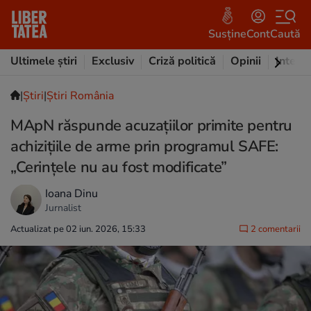
Susține
Cont
Caută
Ultimele știri
Exclusiv
Criză politică
Opinii
Intervi
|
Ştiri
|
Știri România
MApN răspunde acuzațiilor primite pentru
achizițiile de arme prin programul SAFE:
„Cerințele nu au fost modificate”
Ioana Dinu
Jurnalist
Actualizat pe 02 iun. 2026, 15:33
2 comentarii