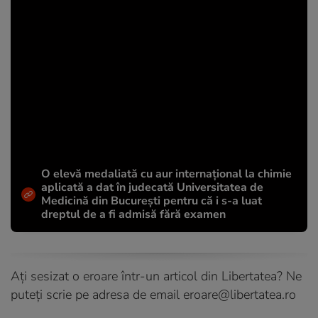
O elevă medaliată cu aur internațional la chimie
aplicată a dat în judecată Universitatea de
Medicină din București pentru că i s-a luat
dreptul de a fi admisă fără examen
Ați sesizat o eroare într-un articol din Libertatea? Ne
puteți scrie pe adresa de email
eroare@libertatea.ro