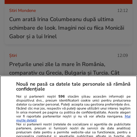
Stiri Mondene
12:12
Cum arată Irina Columbeanu după ultima
schimbare de look. Imagini noi cu fiica Monicăi
Gabor și a lui Irinel
Ştiri
12:09
Prețurile unei zile la mare în România,
comparativ cu Grecia, Bulgaria și Turcia. Cât
costă un șezlong, o cafea și o bere la mijlocul
Nouă ne pasă ca datele tale personale să rămână
confidențiale
sezonului estival
Noi și partenerii noștri
596
stocăm și/sau accesăm informații pe
dispozitivul dvs., precum identificatorii cookie unici pentru prelucrarea
datelor cu caracter personal. Puteți accepta sau gestiona preferințele dvs.
făcând clic mai jos, respectiv vă puteți opune utilizării unui interes legitim
Stiri Mondene
11:58
în orice moment pe pagina cu politica de confidențialitate. Aceste alegeri
vor fi raportate partenerilor noștri și nu vă vor afecta navigarea.
Mai
Motivul pentru care Anca Serea pleacă singură
multe detalii
Noi si partenerii nostri (retelele de socializare si agentiile de publicitate
în vacanțe: „Unii ajung în două ore, eu în 40!”
partenere, precum si furnizorii nostri de servicii de date analitice)
prelucram date pentru a permite website-ului sa functioneze, pentru a
personaliza continutul si anunturile publicitare afisate in functie de