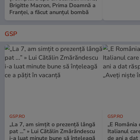
Brigitte Macron, Prima Doamnă a
Franței, a făcut anunțul bombă
GSP
GSP.RO
GSP.RO
„La 7, am simțit o prezență lângă
„E România o
pat ...” » Lui Cătălin Zmărăndescu
Italianul car
i-a luat minute bune să înțeleagă
de ani a dat 