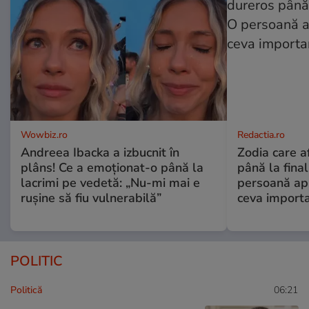
Wowbiz.ro
Redactia.ro
Andreea Ibacka a izbucnit în
Zodia care a
plâns! Ce a emoționat-o până la
până la fina
lacrimi pe vedetă: „Nu-mi mai e
persoană apr
rușine să fiu vulnerabilă”
ceva import
POLITIC
Politică
06:21