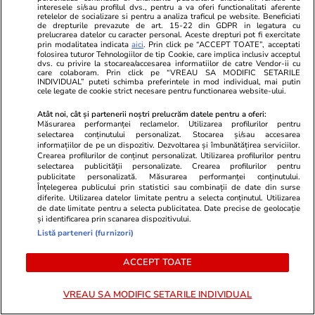
interesele si/sau profilul dvs., pentru a va oferi functionalitati aferente
retelelor de socializare si pentru a analiza traficul pe website. Beneficiati
Auto
11:53
de drepturile prevazute de art. 15-22 din GDPR in legatura cu
prelucrarea datelor cu caracter personal. Aceste drepturi pot fi exercitate
Semnul rutier pe care mulți șoferi îl confundă
prin modalitatea indicata
aici
. Prin click pe “ACCEPT TOATE”, acceptati
folosirea tuturor Tehnologiilor de tip Cookie, care implica inclusiv acceptul
sau ignoră. Indicatorul a fost eliminat de pe
dvs. cu privire la stocarea/accesarea informatiilor de catre Vendor-ii cu
care colaboram. Prin click pe “VREAU SA MODIFIC SETARILE
unele drumuri europene
INDIVIDUAL” puteti schimba preferintele in mod individual, mai putin
cele legate de cookie strict necesare pentru functionarea website-ului.
Atât noi, cât și partenerii noștri prelucrăm datele pentru a oferi:
Citește mai multe
Măsurarea performanței reclamelor. Utilizarea profilurilor pentru
selectarea conținutului personalizat. Stocarea și/sau accesarea
informațiilor de pe un dispozitiv. Dezvoltarea și îmbunătățirea serviciilor.
Crearea profilurilor de conținut personalizat. Utilizarea profilurilor pentru
selectarea publicității personalizate. Crearea profilurilor pentru
TRENDING
publicitate personalizată. Măsurarea performanței conținutului.
Înțelegerea publicului prin statistici sau combinații de date din surse
diferite. Utilizarea datelor limitate pentru a selecta conținutul. Utilizarea
Știri România
07:45
de date limitate pentru a selecta publicitatea. Date precise de geolocație
și identificarea prin scanarea dispozitivului.
Val de caniculă în România, temperaturile vor
Listă parteneri (furnizori)
urca până la 40 de grade la umbră. Prognoza
meteo ANM pentru perioada 28 iulie – 23
ACCEPT TOATE
august 2026
VREAU SA MODIFIC SETARILE INDIVIDUAL