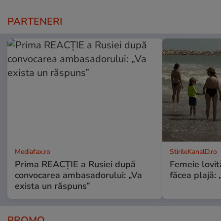
PARTENERI
Mediafax.ro
StirileKanalD.ro
Prima REACȚIE a Rusiei după
Femeie lovit
convocarea ambasadorului: „Va
făcea plajă: „
exista un răspuns”
PROMO