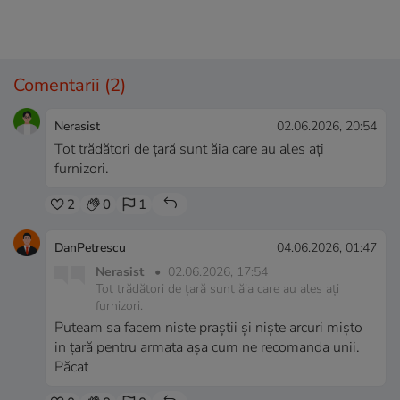
Comentarii
(2)
Nerasist
02.06.2026, 20:54
Tot trădători de țară sunt ăia care au ales ați
furnizori.
2
0
1
DanPetrescu
04.06.2026, 01:47
Nerasist
•
02.06.2026, 17:54
Tot trădători de țară sunt ăia care au ales ați
furnizori.
Puteam sa facem niste praștii și niște arcuri mișto
in țară pentru armata așa cum ne recomanda unii.
Păcat