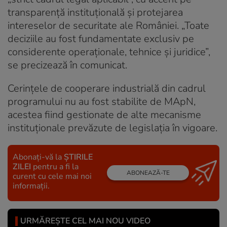
transparență instituțională și protejarea
intereselor de securitate ale României. „Toate
deciziile au fost fundamentate exclusiv pe
considerente operaționale, tehnice și juridice”,
se precizează în comunicat.
Cerințele de cooperare industrială din cadrul
programului nu au fost stabilite de MApN,
acestea fiind gestionate de alte mecanisme
instituționale prevăzute de legislația în vigoare.
Abonați-vă la
ȘTIRILE
ZILEI
pentru a fi la
ABONEAZĂ-TE
curent cu cele mai noi
informații.
URMĂREȘTE CEL MAI NOU VIDEO