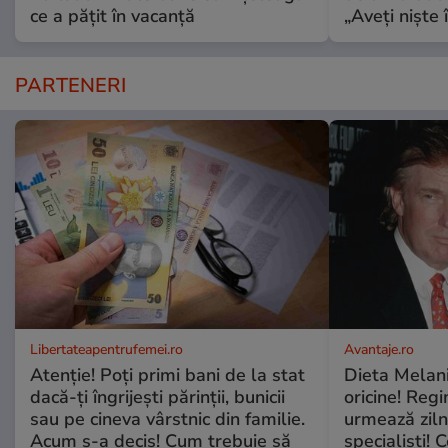
ce a pățit în vacanță
„Aveți niște î
PARTENERI
Libertateapentrufemei.ro
Avantaje.ro
Atenție! Poți primi bani de la stat
Dieta Melan
dacă-ți îngrijești părinții, bunicii
oricine! Regi
sau pe cineva vârstnic din familie.
urmează zilni
Acum s-a decis! Cum trebuie să
specialiști! 