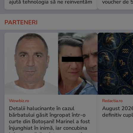
ajută tehnologia să ne reinventăm
voucher de 5
PARTENERI
Wowbiz.ro
Redactia.ro
Detalii halucinante în cazul
August 2026
bărbatului găsit îngropat într-o
definitiv cup
curte din Botoșani! Marinel a fost
înjunghiat în inimă, iar concubina