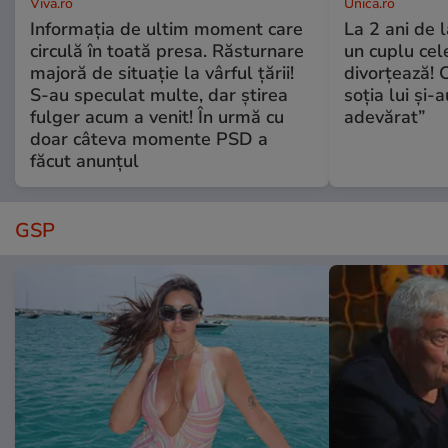
Viva.ro
Unica.ro
Informația de ultim moment care
La 2 ani de 
circulă în toată presa. Răsturnare
un cuplu ce
majoră de situație la vârful țării!
divorțează! C
S-au speculat multe, dar știrea
soția lui și-
fulger acum a venit! În urmă cu
adevărat”
doar câteva momente PSD a
făcut anunțul
GSP