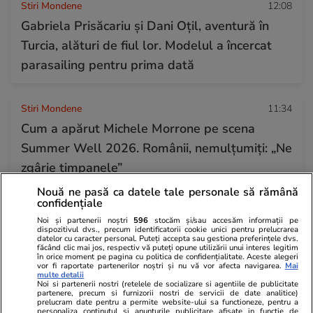
Stiri Mondene
12:08
Gabriela Prisăcariu și Dani Oțil, aventură în
Turcia, alături de fiul lor. Modelul a încercat
parasailing pentru prima dată
Stiri Mondene
11:34
Cum a apărut Michele Morrone pe scena
Summer Well 2026. Românii, nemulțumiți: „Ne
zgârie timpanele”
Nouă ne pasă ca datele tale personale să rămână
confidențiale
Citește mai multe
Noi și partenerii noștri
596
stocăm și/sau accesăm informații pe
dispozitivul dvs., precum identificatorii cookie unici pentru prelucrarea
datelor cu caracter personal. Puteți accepta sau gestiona preferințele dvs.
făcând clic mai jos, respectiv vă puteți opune utilizării unui interes legitim
TRENDING
în orice moment pe pagina cu politica de confidențialitate. Aceste alegeri
vor fi raportate partenerilor noștri și nu vă vor afecta navigarea.
Mai
multe detalii
Noi si partenerii nostri (retelele de socializare si agentiile de publicitate
Horoscop
07 aug.
partenere, precum si furnizorii nostri de servicii de date analitice)
prelucram date pentru a permite website-ului sa functioneze, pentru a
Horoscop Urania | Previziuni astrologice pentru
personaliza continutul si anunturile publicitare afisate in functie de