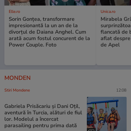
Elle.ro
Unica.ro
Sorin Gonțea, transformare
Mirabela Gră
impresionantă la un an de la
surprinzătoar
divorțul de Daiana Anghel. Cum
flancată de 
arată acum fostul concurent de la
aflat despre
Power Couple. Foto
de Apel
MONDEN
Stiri Mondene
12:08
Gabriela Prisăcariu și Dani Oțil,
aventură în Turcia, alături de fiul
lor. Modelul a încercat
parasailing pentru prima dată