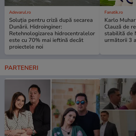
Adevarul.ro
Fanatik.ro
Soluția pentru criză după secarea
Karlo Muhar,
Dunării. Hidroinginer:
Clauză de re
Retehnologizarea hidrocentralelor
stabilită de
este cu 70% mai ieftină decât
următorii 3 a
proiectele noi
PARTENERI