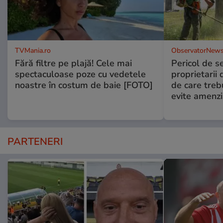
TVMania.ro
ObservatorNews
Fără filtre pe plajă! Cele mai
Pericol de s
spectaculoase poze cu vedetele
proprietarii 
noastre în costum de baie [FOTO]
de care treb
evite amenzi
PARTENERI