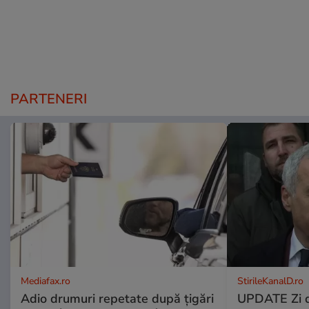
PARTENERI
Mediafax.ro
StirileKanalD.ro
Adio drumuri repetate după țigări
UPDATE Zi d