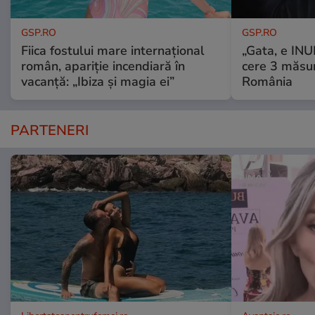
GSP.RO
GSP.RO
Fiica fostului mare internațional
„Gata, e IN
român, apariție incendiară în
cere 3 măsu
vacanță: „Ibiza și magia ei”
România
PARTENERI