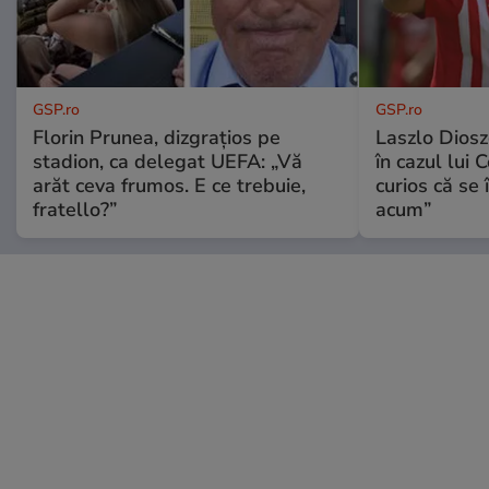
GSP.ro
GSP.ro
Florin Prunea, dizgrațios pe
Laszlo Diosz
stadion, ca delegat UEFA: „Vă
în cazul lui 
arăt ceva frumos. E ce trebuie,
curios că se
fratello?”
acum”