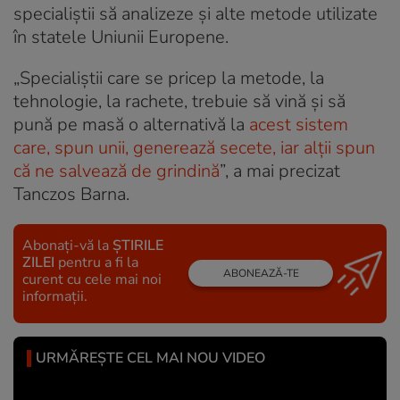
specialiștii să analizeze și alte metode utilizate
în statele Uniunii Europene.
„Specialiștii care se pricep la metode, la
tehnologie, la rachete, trebuie să vină și să
pună pe masă o alternativă la
acest sistem
care, spun unii, generează secete, iar alții spun
că ne salvează de grindină
”, a mai precizat
Tanczos Barna.
Abonați-vă la
ȘTIRILE
ZILEI
pentru a fi la
ABONEAZĂ-TE
curent cu cele mai noi
informații.
URMĂREȘTE CEL MAI NOU VIDEO