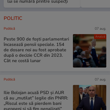
lui se numără printre suspecți
POLITIC
Politică
07 aug.
Analiză
Peste 900 de foști parlamentari
încasează pensii speciale. 154
de dosare noi au fost aprobate
după o decizie CCR din 2023.
Cât ne costă lunar
Politică
07 aug.
Ilie Bolojan acuză PSD și AUR
că au „mutilat” legile din PNRR:
„Riscul este să pierdem bani
europeni și să fim penalizați”