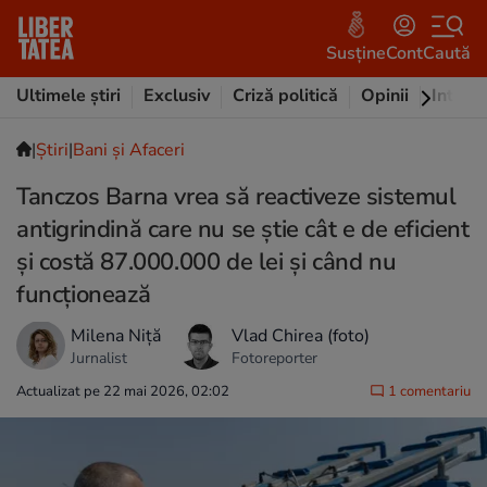
Susține
Cont
Caută
Ultimele știri
Exclusiv
Criză politică
Opinii
Intervi
|
Ştiri
|
Bani și Afaceri
Tanczos Barna vrea să reactiveze sistemul
antigrindină care nu se știe cât e de eficient
și costă 87.000.000 de lei și când nu
funcționează
Milena Niță
Vlad Chirea (foto)
Jurnalist
Fotoreporter
Actualizat pe 22 mai 2026, 02:02
1 comentariu