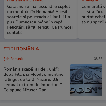
Libertateapentrufemei.ro
Avantaje.ro
Gata, nu se mai ascund, e cuplul
Cum arată v
momentului în România! A ieșit
ce și-a făcut
soarele și pe strada ei, iar lui i-a
purtat ochel
pus Dumnezeu mâna în cap!
să nu sperii c
Felicitări, să fiți fericiți! Că frumoși
sunteți!
ȘTIRI ROMÂNIA
Știri România
08:37
România scapă iar de „junk”:
după Fitch, și Moody’s menține
ratingul de țară. Nazare: „Un
semnal extrem de important”.
Ce spune Nicușor Dan