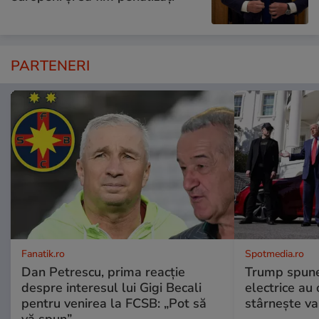
PARTENERI
Fanatik.ro
Spotmedia.ro
Dan Petrescu, prima reacție
Trump spune 
despre interesul lui Gigi Becali
electrice au 
pentru venirea la FCSB: „Pot să
stârnește val
vă spun”