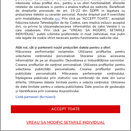
interesele si/sau profilul dvs., pentru a va oferi functionalitati aferente
perioada 8 – 14 august 2026. Lună Nouă în
retelelor de socializare si pentru a analiza traficul pe website. Beneficiati
de drepturile prevazute de art. 15-22 din GDPR in legatura cu
Leu; Eclipsă totală de Soare
prelucrarea datelor cu caracter personal. Aceste drepturi pot fi exercitate
prin modalitatea indicata
aici
. Prin click pe “ACCEPT TOATE”, acceptati
folosirea tuturor Tehnologiilor de tip Cookie, care implica inclusiv acceptul
dvs. cu privire la stocarea/accesarea informatiilor de catre Vendor-ii cu
care colaboram. Prin click pe “VREAU SA MODIFIC SETARILE
Știri România
07:38
INDIVIDUAL” puteti schimba preferintele in mod individual, mai putin
cele legate de cookie strict necesare pentru functionarea website-ului.
16 județe lovite sâmbătă de furtuni cu grindină
Atât noi, cât și partenerii noștri prelucrăm datele pentru a oferi:
și ploi torențiale. Harta zonelor vizate de
Măsurarea performanței reclamelor. Utilizarea profilurilor pentru
selectarea conținutului personalizat. Stocarea și/sau accesarea
avertizarea meteo ANM cod galben
informațiilor de pe un dispozitiv. Dezvoltarea și îmbunătățirea serviciilor.
Crearea profilurilor de conținut personalizat. Utilizarea profilurilor pentru
selectarea publicității personalizate. Crearea profilurilor pentru
publicitate personalizată. Măsurarea performanței conținutului.
Știri România
07 aug.
Înțelegerea publicului prin statistici sau combinații de date din surse
diferite. Utilizarea datelor limitate pentru a selecta conținutul. Utilizarea
Debitul Dunării a atins un minim istoric, dar
de date limitate pentru a selecta publicitatea. Date precise de geolocație
și identificarea prin scanarea dispozitivului.
hidrologii anunță că fluviul va începe să
Listă parteneri (furnizori)
crească din 13 august: „Am mai câștiga 3-4
zile”
ACCEPT TOATE
VREAU SA MODIFIC SETARILE INDIVIDUAL
Știri Externe
07 aug.