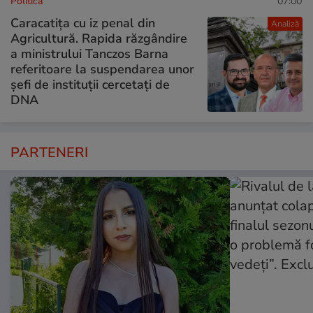
Politică
07:00
Caracatița cu iz penal din
Analiză
Agricultură. Rapida răzgândire
a ministrului Tanczos Barna
referitoare la suspendarea unor
șefi de instituții cercetați de
DNA
PARTENERI