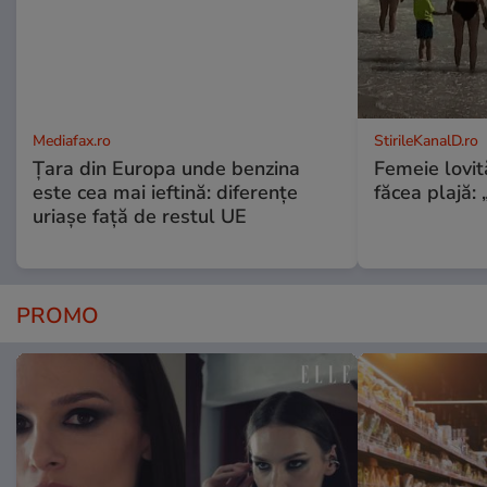
Mediafax.ro
StirileKanalD.ro
Țara din Europa unde benzina
Femeie lovit
este cea mai ieftină: diferențe
făcea plajă: „
uriașe față de restul UE
PROMO