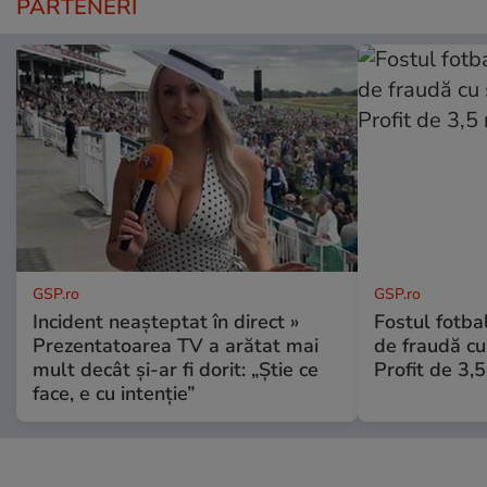
PARTENERI
GSP.ro
GSP.ro
Incident neașteptat în direct »
Fostul fotba
Prezentatoarea TV a arătat mai
de fraudă cu 
mult decât și-ar fi dorit: „Știe ce
Profit de 3,
face, e cu intenție”