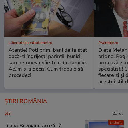
Libertateapentrufemei.ro
Avantaje.ro
Atenție! Poți primi bani de la stat
Dieta Melan
dacă-ți îngrijești părinții, bunicii
oricine! Regi
sau pe cineva vârstnic din familie.
urmează zilni
Acum s-a decis! Cum trebuie să
specialiști! 
procedezi
fiecare zi și 
acestui stil 
ȘTIRI ROMÂNIA
Ştiri
29 iul.
Exclusiv
Diana Buzoianu acuză că