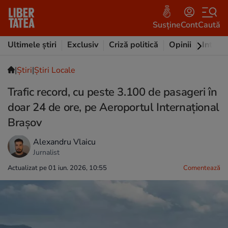
Susține
Cont
Caută
Ultimele știri
Exclusiv
Criză politică
Opinii
Intervi
|
Ştiri
|
Știri Locale
Trafic record, cu peste 3.100 de pasageri în
doar 24 de ore, pe Aeroportul Internațional
Brașov
Alexandru Vlaicu
Jurnalist
Actualizat pe 01 iun. 2026, 10:55
Comentează