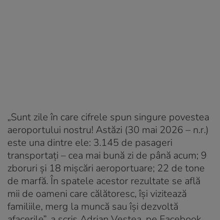
„Sunt zile în care cifrele spun singure povestea
aeroportului nostru! Astăzi (30 mai 2026 – n.r.)
este una dintre ele: 3.145 de pasageri
transportați – cea mai bună zi de până acum; 9
zboruri și 18 mișcări aeroportuare; 22 de tone
de marfă. În spatele acestor rezultate se află
mii de oameni care călătoresc, își vizitează
familiile, merg la muncă sau își dezvoltă
afacerile”, a scris Adrian Veștea, pe Facebook.