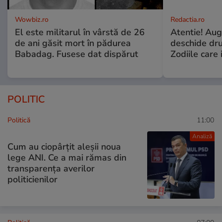
Wowbiz.ro
Redactia.ro
El este militarul în vârstă de 26
Atentie! Augu
de ani găsit mort în pădurea
deschide dr
Babadag. Fusese dat dispărut
Zodiile care 
POLITIC
Politică
11:00
Analiză
Cum au ciopârțit aleșii noua
lege ANI. Ce a mai rămas din
transparența averilor
politicienilor