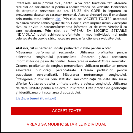
interesele si/sau profilul dvs., pentru a va oferi functionalitati aferente
închise, gestionează mai bine orice sursă de
retelelor de socializare si pentru a analiza traficul pe website. Beneficiati
de drepturile prevazute de art. 15-22 din GDPR in legatura cu
stres
prelucrarea datelor cu caracter personal. Aceste drepturi pot fi exercitate
prin modalitatea indicata
aici
. Prin click pe “ACCEPT TOATE”, acceptati
folosirea tuturor Tehnologiilor de tip Cookie, care implica inclusiv acceptul
dvs. cu privire la stocarea/accesarea informatiilor de catre Vendor-ii cu
care colaboram. Prin click pe “VREAU SA MODIFIC SETARILE
Știri România
07:00
INDIVIDUAL” puteti schimba preferintele in mod individual, mai putin
cele legate de cookie strict necesare pentru functionarea website-ului.
Tragerile loto din 30 iulie 2026. Report de
peste 8,89 milioane de euro la Loto 6 din 49,
Atât noi, cât și partenerii noștri prelucrăm datele pentru a oferi:
Măsurarea performanței reclamelor. Utilizarea profilurilor pentru
categoria I
selectarea conținutului personalizat. Stocarea și/sau accesarea
informațiilor de pe un dispozitiv. Dezvoltarea și îmbunătățirea serviciilor.
Crearea profilurilor de conținut personalizat. Utilizarea profilurilor pentru
selectarea publicității personalizate. Crearea profilurilor pentru
publicitate personalizată. Măsurarea performanței conținutului.
Înțelegerea publicului prin statistici sau combinații de date din surse
diferite. Utilizarea datelor limitate pentru a selecta conținutul. Utilizarea
de date limitate pentru a selecta publicitatea. Date precise de geolocație
și identificarea prin scanarea dispozitivului.
Listă parteneri (furnizori)
ACCEPT TOATE
VREAU SA MODIFIC SETARILE INDIVIDUAL