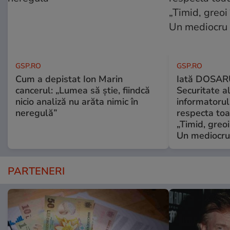
GSP.RO
GSP.RO
Cum a depistat Ion Marin
Iată DOSAR
cancerul: „Lumea să știe, fiindcă
Securitate al
nicio analiză nu arăta nimic în
informatorul
neregulă”
respecta toat
„Timid, greoi
Un mediocru
PARTENERI