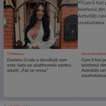
TVMania.ro
ObservatorNews
Daniela Crudu a dezvăluit cum
Cum îi faci p
este viața pe platformele pentru
telefonul di
adulți: „Fac ce vreau”
Activități ca
creativitatea