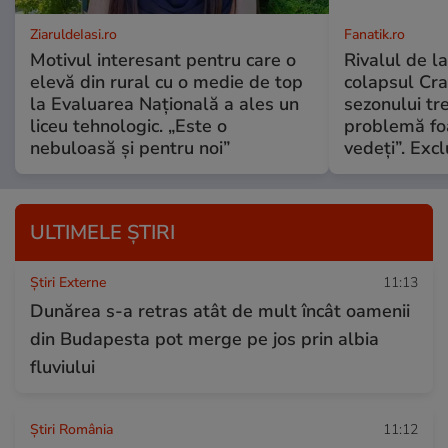
ZiaruldeIasi.ro
Fanatik.ro
Motivul interesant pentru care o
Rivalul de l
elevă din rural cu o medie de top
colapsul Crai
la Evaluarea Națională a ales un
sezonului tr
liceu tehnologic. „Este o
problemă fo
nebuloasă și pentru noi”
vedeți”. Excl
ULTIMELE ȘTIRI
Știri Externe
11:13
Dunărea s-a retras atât de mult încât oamenii
din Budapesta pot merge pe jos prin albia
fluviului
Știri România
11:12