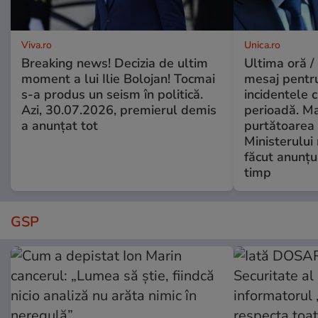
Viva.ro
Unica.ro
Breaking news! Decizia de ultim
Ultima oră /
moment a lui Ilie Bolojan! Tocmai
mesaj pentr
s-a produs un seism în politică.
incidentele 
Azi, 30.07.2026, premierul demis
perioadă. Ma
a anunțat tot
purtătoarea 
Ministerului
făcut anunțu
timp
GSP