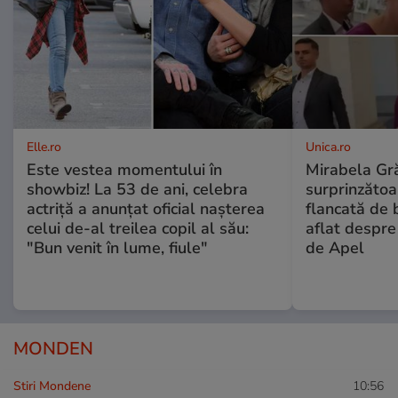
Elle.ro
Unica.ro
Este vestea momentului în
Mirabela Gră
showbiz! La 53 de ani, celebra
surprinzătoar
actriță a anunțat oficial nașterea
flancată de 
celui de-al treilea copil al său:
aflat despre
"Bun venit în lume, fiule"
de Apel
MONDEN
Stiri Mondene
10:56