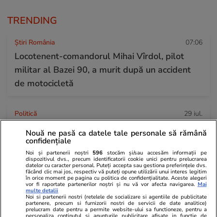
TRENDING
Știri România
07:06
Locotenent-comandorul Mihai Vîrdol, pilot
militar al Bazei 90, a murit după un accident
de motocicletă
Politică
29 iul.
Ilie Bolojan, după oprirea ambelor reactoare
Nouă ne pasă ca datele tale personale să rămână
de la Cernavodă: „Reduceți consumul de
confidențiale
energie seara”
Noi și partenerii noștri
596
stocăm și/sau accesăm informații pe
dispozitivul dvs., precum identificatorii cookie unici pentru prelucrarea
datelor cu caracter personal. Puteți accepta sau gestiona preferințele dvs.
făcând clic mai jos, respectiv vă puteți opune utilizării unui interes legitim
în orice moment pe pagina cu politica de confidențialitate. Aceste alegeri
Horoscop
29 iul.
vor fi raportate partenerilor noștri și nu vă vor afecta navigarea.
Mai
multe detalii
Horoscop 30 iulie 2026. Taurii se interesează
Noi si partenerii nostri (retelele de socializare si agentiile de publicitate
partenere, precum si furnizorii nostri de servicii de date analitice)
prelucram date pentru a permite website-ului sa functioneze, pentru a
mai puțin ce se discută în spatele ușilor
personaliza continutul si anunturile publicitare afisate in functie de