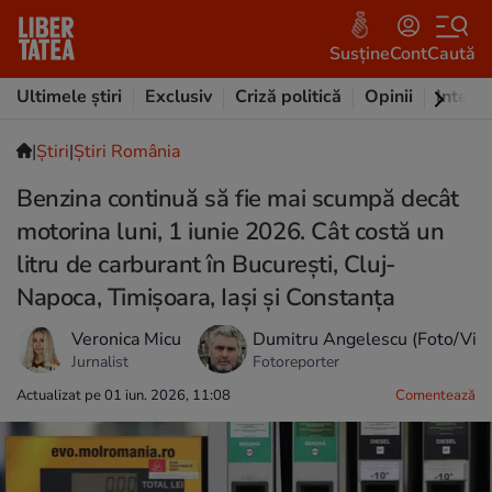
Susține
Cont
Caută
Ultimele știri
Exclusiv
Criză politică
Opinii
Intervi
|
Ştiri
|
Știri România
Benzina continuă să fie mai scumpă decât
motorina luni, 1 iunie 2026. Cât costă un
litru de carburant în București, Cluj-
Napoca, Timișoara, Iași și Constanța
Veronica Micu
Dumitru Angelescu (Foto/Vid
Jurnalist
Fotoreporter
Actualizat pe 01 iun. 2026, 11:08
Comentează