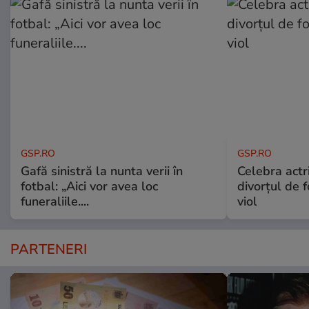
GSP.RO
GSP.RO
Gafă sinistră la nunta verii în
Celebra actri
fotbal: „Aici vor avea loc
divorțul de f
funeraliile....
viol
PARTENERI