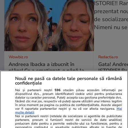
Wowbiz.ro
Redactia.ro
Andreea Ibacka a izbucnit în
Gata! Andre
plâns! Ce a emoționat-o până la
ISTORIE!! Ra
lacrimi pe vedetă: „Nu-mi mai e
prezentat no
Nouă ne pasă ca datele tale personale să rămână
rușine să fiu vulnerabilă”
de socializa
confidențiale
E!! Nimeni nu
Noi și partenerii noștri
596
stocăm și/sau accesăm informații pe
dispozitivul dvs., precum identificatorii cookie unici pentru prelucrarea
datelor cu caracter personal. Puteți accepta sau gestiona preferințele dvs.
făcând clic mai jos, respectiv vă puteți opune utilizării unui interes legitim
în orice moment pe pagina cu politica de confidențialitate. Aceste alegeri
POLITIC
vor fi raportate partenerilor noștri și nu vă vor afecta navigarea.
Mai
multe detalii
Noi si partenerii nostri (retelele de socializare si agentiile de publicitate
partenere, precum si furnizorii nostri de servicii de date analitice)
Politică
25 iul.
prelucram date pentru a permite website-ului sa functioneze, pentru a
personaliza continutul si anunturile publicitare afisate in functie de