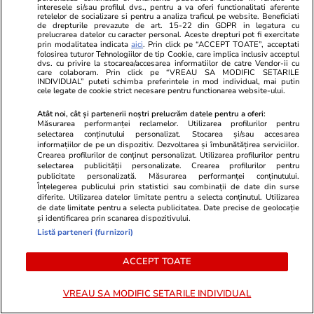
Mutarea prin care AUR, S.O.S. și
interesele si/sau profilul dvs., pentru a va oferi functionalitati aferente
retelelor de socializare si pentru a analiza traficul pe website. Beneficiati
POT au făcut front comun în
de drepturile prevazute de art. 15-22 din GDPR in legatura cu
opoziție împotriva legii care
prelucrarea datelor cu caracter personal. Aceste drepturi pot fi exercitate
prin modalitatea indicata
aici
. Prin click pe “ACCEPT TOATE”, acceptati
permite Armatei să doboare
folosirea tuturor Tehnologiilor de tip Cookie, care implica inclusiv acceptul
dvs. cu privire la stocarea/accesarea informatiilor de catre Vendor-ii cu
dronele neautorizate. CCR a
care colaboram. Prin click pe “VREAU SA MODIFIC SETARILE
tranșat definitiv disputa
INDIVIDUAL” puteti schimba preferintele in mod individual, mai putin
cele legate de cookie strict necesare pentru functionarea website-ului.
Atât noi, cât și partenerii noștri prelucrăm datele pentru a oferi:
Măsurarea performanței reclamelor. Utilizarea profilurilor pentru
Politică
25 iul.
selectarea conținutului personalizat. Stocarea și/sau accesarea
informațiilor de pe un dispozitiv. Dezvoltarea și îmbunătățirea serviciilor.
Cum a apărut Mirabela
Crearea profilurilor de conținut personalizat. Utilizarea profilurilor pentru
Grădinaru la întâlnirea cu
selectarea publicității personalizate. Crearea profilurilor pentru
publicitate personalizată. Măsurarea performanței conținutului.
președinta Indiei, Droupadi
Înțelegerea publicului prin statistici sau combinații de date din surse
Murmu, la Palatul Cotroceni.
diferite. Utilizarea datelor limitate pentru a selecta conținutul. Utilizarea
de date limitate pentru a selecta publicitatea. Date precise de geolocație
Motivul pentru care a ales o
și identificarea prin scanarea dispozitivului.
rochie galbenă
Listă parteneri (furnizori)
ACCEPT TOATE
PARTENERI
VREAU SA MODIFIC SETARILE INDIVIDUAL