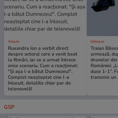
Viva.ro
Unica.ro
Ruxandra Ion a vorbit direct
Traian Băses
despre actorul care a venit beat
urmează, du
la filmări, iar ce a urmat întrece
dronelor din 
orice scenariu. Cum a reacționat:
României: „L
"Și așa l-a bătut Dumnezeu!".
duce 1-1”. F
Complet neașteptat cine l-a
transmis un 
înlocuit, detaliile chiar par de
telenovelă!
GSP