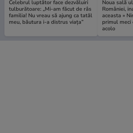
Celebrul luptător face dezvăluiri
Noua sală u
tulburătoare: „Mi-am făcut de râs
României, i
familia! Nu vreau să ajung ca tatăl
aceasta » Ni
meu, băutura i-a distrus viața”
primul meci 
acolo