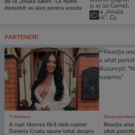
de la „Insula Iubirii”. Ce nume
deosebit au ales pentru acesta
PARTENERI
TVMania.ro
ObservatorNews
A rupt tăcerea fără nicio rușine!
Reacţia unui 
Daniela Crudu spune totul despre
uitat portofe