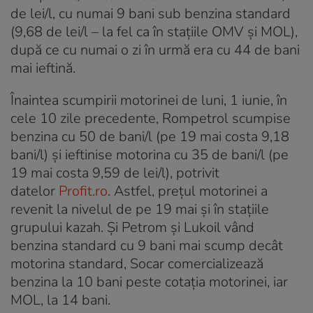
de lei/l, cu numai 9 bani sub benzina standard
(9,68 de lei/l – la fel ca în stațiile OMV și MOL),
după ce cu numai o zi în urmă era cu 44 de bani
mai ieftină.
Înaintea scumpirii motorinei de luni, 1 iunie, în
cele 10 zile precedente, Rompetrol scumpise
benzina cu 50 de bani/l (pe 19 mai costa 9,18
bani/l) și ieftinise motorina cu 35 de bani/l (pe
19 mai costa 9,59 de lei/l), potrivit
datelor
Profit.ro
. Astfel, prețul motorinei a
revenit la nivelul de pe 19 mai și în stațiile
grupului kazah. Și Petrom și Lukoil vând
benzina standard cu 9 bani mai scump decât
motorina standard, Socar comercializează
benzina la 10 bani peste cotația motorinei, iar
MOL, la 14 bani.