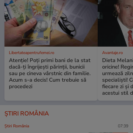
Libertateapentrufemei.ro
Avantaje.ro
Atenție! Poți primi bani de la stat
Dieta Melan
dacă-ți îngrijești părinții, bunicii
oricine! Regi
sau pe cineva vârstnic din familie.
urmează zilni
Acum s-a decis! Cum trebuie să
specialiști! 
procedezi
fiecare zi și 
acestui stil 
ȘTIRI ROMÂNIA
Știri România
07:39