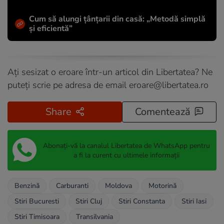
Cum să alungi țânțarii din casă: „Metodă simplă
și eficientă”
Ați sesizat o eroare într-un articol din Libertatea? Ne
puteți scrie pe adresa de email
eroare@libertatea.ro
Share
Comentează
Abonați-vă la canalul Libertatea de WhatsApp pentru
a fi la curent cu ultimele informații
Benzină
Carburanti
Moldova
Motorină
Stiri Bucuresti
Stiri Cluj
Stiri Constanta
Stiri Iasi
Stiri Timisoara
Transilvania