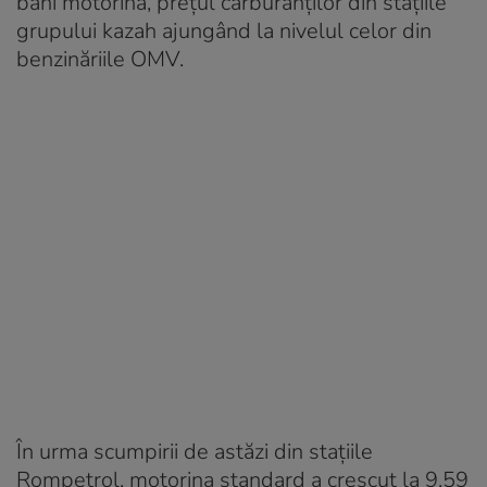
bani motorina, prețul carburanților din stațiile
grupului kazah ajungând la nivelul celor din
benzinăriile OMV.
În urma scumpirii de astăzi din stațiile
Rompetrol, motorina standard a crescut la 9,59