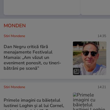
MONDEN
Stiri Mondene
14:35
Dan Negru critică fără
menajamente Festivalul
Mamaia: „Am văzut un
eveniment ponosit, cu tineri-
bătrâni pe scenă”
Stiri Mondene
14:21
Primele imagini cu băiețelul
Iustinei Loghin și al lui Cornel,