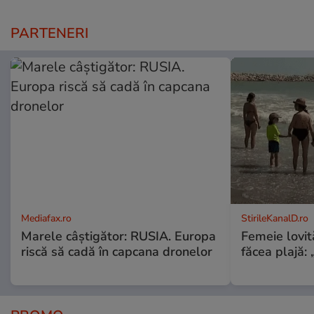
PARTENERI
Mediafax.ro
StirileKanalD.ro
Marele câștigător: RUSIA. Europa
Femeie lovit
riscă să cadă în capcana dronelor
făcea plajă: „