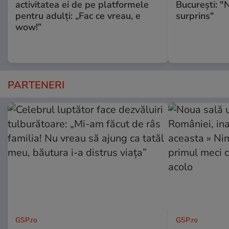
activitatea ei de pe platformele
Bucureşti: "
pentru adulți: „Fac ce vreau, e
surprins"
wow!”
PARTENERI
GSP.ro
GSP.ro