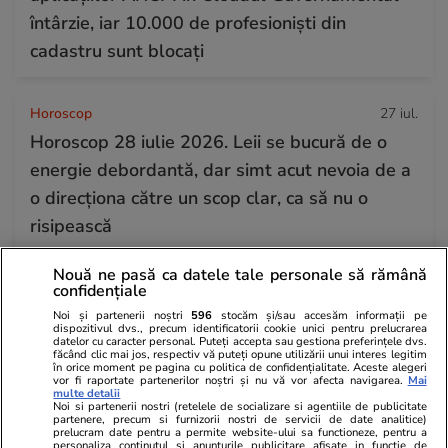
întârzie, iar 10.000 de profesioniști din
cadastru sunt blocați
Horoscop
27 iul.
Horoscop 28 iulie 2026. Leii se bucură de o
energie debordantă, dar simt acut nevoia de a
o direcționa către un scop clar, ca să nu o
risipească
Nouă ne pasă ca datele tale personale să rămână
confidențiale
Noi și partenerii noștri
596
stocăm și/sau accesăm informații pe
dispozitivul dvs., precum identificatorii cookie unici pentru prelucrarea
datelor cu caracter personal. Puteți accepta sau gestiona preferințele dvs.
făcând clic mai jos, respectiv vă puteți opune utilizării unui interes legitim
în orice moment pe pagina cu politica de confidențialitate. Aceste alegeri
vor fi raportate partenerilor noștri și nu vă vor afecta navigarea.
Mai
multe detalii
Noi si partenerii nostri (retelele de socializare si agentiile de publicitate
partenere, precum si furnizorii nostri de servicii de date analitice)
prelucram date pentru a permite website-ului sa functioneze, pentru a
personaliza continutul si anunturile publicitare afisate in functie de