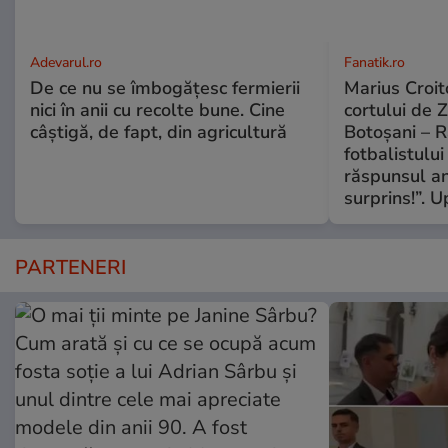
Adevarul.ro
Fanatik.ro
De ce nu se îmbogățesc fermierii
Marius Croito
nici în anii cu recolte bune. Cine
cortului de 
câștigă, de fapt, din agricultură
Botoșani – R
fotbalistului
răspunsul an
surprins!”. 
PARTENERI