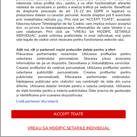
interesele si/sau profilul dvs., pentru a va oferi functionalitati aferente
retelelor de socializare si pentru a analiza traficul pe website. Beneficiati
de drepturile prevazute de art. 15-22 din GDPR in legatura cu
prelucrarea datelor cu caracter personal. Aceste drepturi pot fi exercitate
Lifestyle
27 iul.
Lifestyle
prin modalitatea indicata
aici
. Prin click pe “ACCEPT TOATE”, acceptati
folosirea tuturor Tehnologiilor de tip Cookie, care implica inclusiv acceptul
Ce sunt norii pyrocumulonimbus
Povestea inc
dvs. cu privire la stocarea/accesarea informatiilor de catre Vendor-ii cu
care colaboram. Prin click pe “VREAU SA MODIFIC SETARILE
INDIVIDUAL” puteti schimba preferintele in mod individual, mai putin
care alimentează dezastrele din
marinar care 
cele legate de cookie strict necesare pentru functionarea website-ului.
Europa: „Întrebarea este dacă
derivă în Pac
Atât noi, cât și partenerii noștri prelucrăm datele pentru a oferi:
vine unul marți sau miercuri”
săptămână”.
Măsurarea performanței reclamelor. Utilizarea profilurilor pentru
selectarea conținutului personalizat. Stocarea și/sau accesarea
supraviețuia
informațiilor de pe un dispozitiv. Dezvoltarea și îmbunătățirea serviciilor.
Crearea profilurilor de conținut personalizat. Utilizarea profilurilor pentru
selectarea publicității personalizate. Crearea profilurilor pentru
publicitate personalizată. Măsurarea performanței conținutului.
Înțelegerea publicului prin statistici sau combinații de date din surse
Vacanțe și Cultură
26 iul.
diferite. Utilizarea datelor limitate pentru a selecta conținutul. Utilizarea
de date limitate pentru a selecta publicitatea. Date precise de geolocație
și identificarea prin scanarea dispozitivului.
Listă parteneri (furnizori)
Care sunt lucrurile pe care le
uităm cel mai des când plecăm
ACCEPT TOATE
în concediu
VREAU SA MODIFIC SETARILE INDIVIDUAL