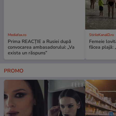
Mediafax.ro
StirileKanalD.ro
Prima REACȚIE a Rusiei după
Femeie lovit
convocarea ambasadorului: „Va
făcea plajă: „
exista un răspuns”
PROMO