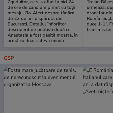
Zguduitor, ce s-a aflat la nici 24
Traian Băses
de ore de când am primit cu toții
urmează, du
mesajul Ro-Alert despre tânăra
dronelor din 
de 22 de ani dispărută din
României: „L
București. Detaliul înfiorător
duce 1-1”. F
descoperit de polițiști după ce
transmis un 
Anastasia a fost găsită moartă, în
urmă cu doar câteva minute
GSP