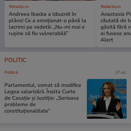
Wowbiz.ro
Redactia.ro
Andreea Ibacka a izbucnit în
Anastasia Pi
plâns! Ce a emoționat-o până la
căutată de t
lacrimi pe vedetă: „Nu-mi mai e
găsită fără v
rușine să fiu vulnerabilă”
ei fusese anu
Alert
POLITIC
Politică
27 iul.
Parlamentul, somat să modifice
Legea salarizării. Înalta Curte
de Casație și Justiție: „Serioase
probleme de
constituționalitate”