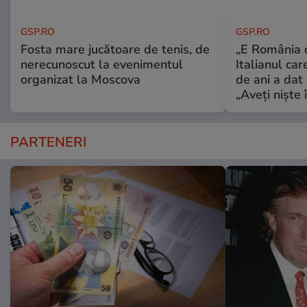
GSP.RO
GSP.RO
Fosta mare jucătoare de tenis, de
„E România o
nerecunoscut la evenimentul
Italianul car
organizat la Moscova
de ani a dat 
„Aveți niște î
PARTENERI