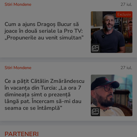
Stiri Mondene
27 iul.
Exclusiv
Cum a ajuns Dragoș Bucur să
joace în două seriale la Pro TV:
„Propunerile au venit simultan”
Stiri Mondene
27 iul.
Ce a pățit Cătălin Zmărăndescu
în vacanța din Turcia: „La ora 7
dimineața simt o prezență
lângă pat. Încercam să-mi dau
seama ce se întâmplă”
PARTENERI