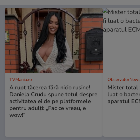
TVMania.ro
ObservatorNews
A rupt tăcerea fără nicio rușine!
Mister total î
Daniela Crudu spune totul despre
luat o bacter
activitatea ei de pe platformele
aparatul ECM
pentru adulți: „Fac ce vreau, e
wow!”