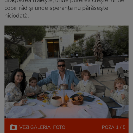
dragostea trăiește, unde puterea crește, unde
copiii râd și unde speranța nu părăsește
niciodată.
VEZI
GALERIA
FOTO
POZA
1 / 5