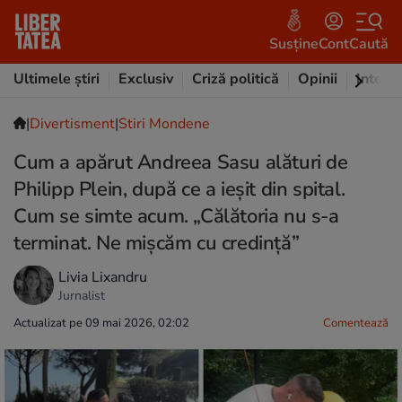
Susține
Cont
Caută
Ultimele știri
Exclusiv
Criză politică
Opinii
Intervi
|
Divertisment
|
Stiri Mondene
Cum a apărut Andreea Sasu alături de
Philipp Plein, după ce a ieșit din spital.
Cum se simte acum. „Călătoria nu s-a
terminat. Ne mișcăm cu credință”
Livia Lixandru
Jurnalist
Actualizat pe 09 mai 2026, 02:02
Comentează