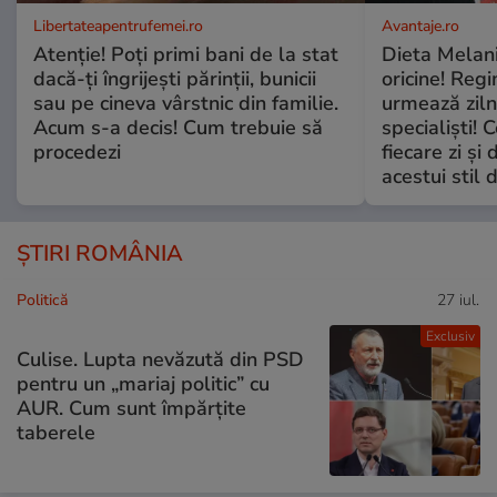
Libertateapentrufemei.ro
Avantaje.ro
Atenție! Poți primi bani de la stat
Dieta Melan
dacă-ți îngrijești părinții, bunicii
oricine! Regi
sau pe cineva vârstnic din familie.
urmează zilni
Acum s-a decis! Cum trebuie să
specialiști! 
procedezi
fiecare zi și 
acestui stil 
ȘTIRI ROMÂNIA
Politică
27 iul.
Exclusiv
Culise. Lupta nevăzută din PSD
pentru un „mariaj politic” cu
AUR. Cum sunt împărțite
taberele