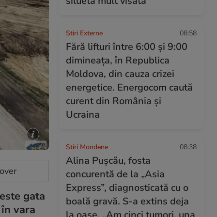
silueta mult visată
Știri Externe
08:58
Fără lifturi între 6:00 și 9:00
dimineața, în Republica
Moldova, din cauza crizei
energetice. Energocom caută
curent din România și
Ucraina
Stiri Mondene
08:38
Alina Pușcău, fosta
cover
concurentă de la „Asia
Express”, diagnosticată cu o
 este gata
boală gravă. S-a extins deja
 în vara
la oase. „Am cinci tumori, una