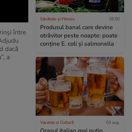
Sănătate și Fitness
05:50
Produsul banal care devine
inși între
otrăvitor peste noapte: poate
 Adjudu
conține E. coli și salmonella
nd dacă
”, a
Vacanțe și Cultură
03 aug.
Orașul italian mai puțin