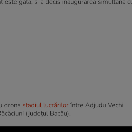
t este gata, s-a decis inaugurarea simultană c
 cu drona
stadiul lucrărilor
între Adjudu Vechi
Răcăciuni (județul Bacău).