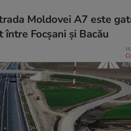
trada Moldovei A7 este gat
 între Focșani și Bacău
15
C