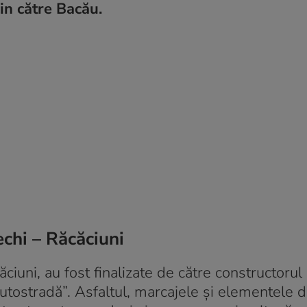
cin către Bacău.
echi – Răcăciuni
căciuni, au fost finalizate de către constructoru
utostradă”. Asfaltul, marcajele și elementele 