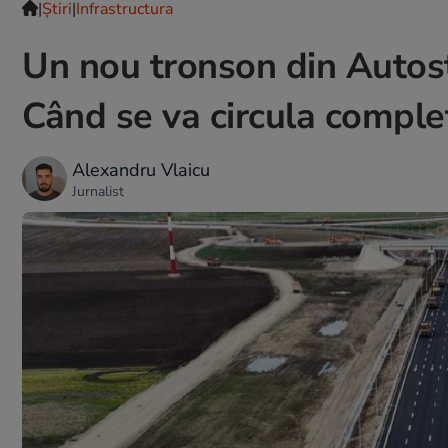
|
Ştiri
|
Infrastructura
Un nou tronson din Autos
Când se va circula complet
Alexandru Vlaicu
Jurnalist