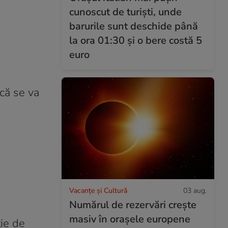
cunoscut de turiști, unde
barurile sunt deschide până
la ora 01:30 și o bere costă 5
euro
că se va
Vacanțe și Cultură
03 aug.
Numărul de rezervări crește
masiv în orașele europene
ție de