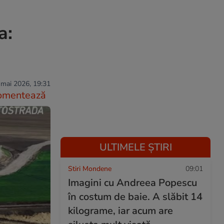
a:
 mai 2026, 19:31
omentează
ULTIMELE ȘTIRI
Stiri Mondene
09:01
Imagini cu Andreea Popescu
în costum de baie. A slăbit 14
kilograme, iar acum are