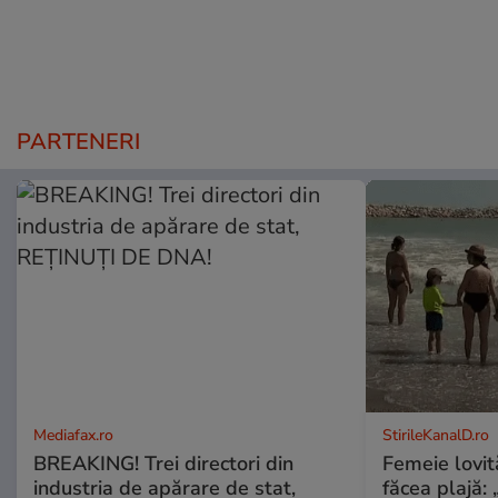
PARTENERI
Mediafax.ro
StirileKanalD.ro
BREAKING! Trei directori din
Femeie lovit
industria de apărare de stat,
făcea plajă: „