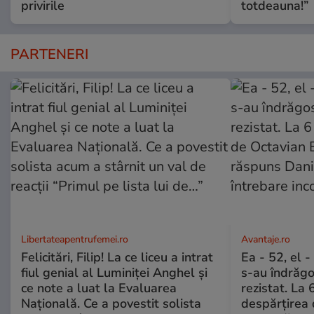
privirile
totdeauna!”
PARTENERI
Libertateapentrufemei.ro
Avantaje.ro
Felicitări, Filip! La ce liceu a intrat
Ea - 52, el 
fiul genial al Luminiței Anghel și
s-au îndrăgos
ce note a luat la Evaluarea
rezistat. La 
Națională. Ce a povestit solista
despărțirea 