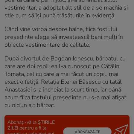
vestimentar, a adoptat alt stil de a se machia și
știe cum să își pună trăsăturile în evidență.
Când vine vorba despre haine, fiica fostului
președinte alege să investească bani mulți în
obiecte vestimentare de calitate.
După divorțul de Bogdan Ionescu, bărbatul cu
care are doi copii, ea l-a cunoscut pe Cătălin
Tomata, cel cu care a mai făcut un copil, mai
exact o fetiță. Relația Elenei Băsescu cu tatăl
Anastasiei s-a încheiat la scurt timp, iar până
acum fiica fostului președinte nu s-a mai afișat
cu niciun alt bărbat.
Abonați-vă la
ȘTIRILE
ZILEI
pentru a fi la
ABONEAZĂ-TE
curent cu cele mai noi