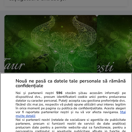
Nouă ne pasă ca datele tale personale să rămână
Horoscop
12:00
Horoscop
confidențiale
Horoscop Urania săptămânal
Horoscop Ur
Noi și partenerii noștri
596
stocăm și/sau accesăm informații pe
dispozitivul dvs., precum identificatorii cookie unici pentru prelucrarea
pentru Taur. Previziuni pentru
pentru Pești.
datelor cu caracter personal. Puteți accepta sau gestiona preferințele dvs.
făcând clic mai jos, respectiv vă puteți opune utilizării unui interes legitim
perioada 25 – 31 iulie 2026
perioada 25 
în orice moment pe pagina cu politica de confidențialitate. Aceste alegeri
vor fi raportate partenerilor noștri și nu vă vor afecta navigarea.
Mai
multe detalii
Noi si partenerii nostri (retelele de socializare si agentiile de publicitate
partenere, precum si furnizorii nostri de servicii de date analitice)
prelucram date pentru a permite website-ului sa functioneze, pentru a
personaliza continutul si anunturile publicitare afisate in functie de