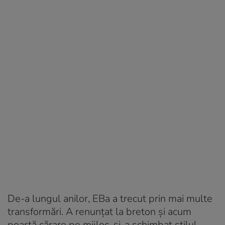
De-a lungul anilor, EBa a trecut prin mai multe
transformări. A renunțat la breton și acum
poartă cărare pe mijloc, și-a schimbat stilul