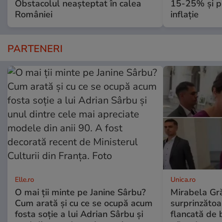
Obstacolul neașteptat în calea
15-25% și p
României
inflație
PARTENERI
Elle.ro
Unica.ro
O mai ții minte pe Janine Sârbu?
Mirabela Gră
Cum arată și cu ce se ocupă acum
surprinzătoar
fosta soție a lui Adrian Sârbu și
flancată de 