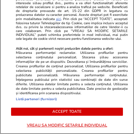
interesele si/sau profilul dvs., pentru a va oferi functionalitati aferente
Lifestyle
18 iul.
retelelor de socializare si pentru a analiza traficul pe website. Beneficiati
de drepturile prevazute de art. 15-22 din GDPR in legatura cu
prelucrarea datelor cu caracter personal. Aceste drepturi pot fi exercitate
prin modalitatea indicata
aici
. Prin click pe “ACCEPT TOATE”, acceptati
folosirea tuturor Tehnologiilor de tip Cookie, care implica inclusiv acceptul
dvs. cu privire la stocarea/accesarea informatiilor de catre Vendor-ii cu
Semnele deshidratării și cum să
care colaboram. Prin click pe “VREAU SA MODIFIC SETARILE
INDIVIDUAL” puteti schimba preferintele in mod individual, mai putin
o previi
cele legate de cookie strict necesare pentru functionarea website-ului.
Atât noi, cât și partenerii noștri prelucrăm datele pentru a oferi:
Măsurarea performanței reclamelor. Utilizarea profilurilor pentru
selectarea conținutului personalizat. Stocarea și/sau accesarea
informațiilor de pe un dispozitiv. Dezvoltarea și îmbunătățirea serviciilor.
Crearea profilurilor de conținut personalizat. Utilizarea profilurilor pentru
Lifestyle
17 iul.
selectarea publicității personalizate. Crearea profilurilor pentru
publicitate personalizată. Măsurarea performanței conținutului.
Înțelegerea publicului prin statistici sau combinații de date din surse
diferite. Utilizarea datelor limitate pentru a selecta conținutul. Utilizarea
de date limitate pentru a selecta publicitatea. Date precise de geolocație
De ce să nu păstrezi cartofii
și identificarea prin scanarea dispozitivului.
lângă ceapă
Listă parteneri (furnizori)
ACCEPT TOATE
VREAU SA MODIFIC SETARILE INDIVIDUAL
Lifestyle
20 iul.