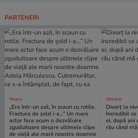
PARTENERI
Viva.ro
Unica.ro
„Era într-un azil, în scaun cu rotile.
Divorț la nive
Fractura de șold i-a...” Un mare
Incredibil ce
actor face acum o dezvăluire
ei, după ani 
zguduitoare despre ultimele clipe
rău când mă
de viață ale marii noastre doamne