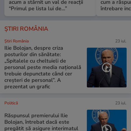
acum a stârnit un val de reacții
cum a răspu
“Primul pe lista lui de…”
întrebare i
ȘTIRI ROMÂNIA
Știri România
23 iul.
Ilie Bolojan, despre criza
posturilor din sănătate:
„Spitalele cu cheltuieli de
personal peste media națională
trebuie depunctate când cer
creșteri de personal”. A
prezentat un grafic
Politică
23 iul.
Răspunsul premierului Ilie
Bolojan, întrebat dacă este
pregătit să asigure interimatul