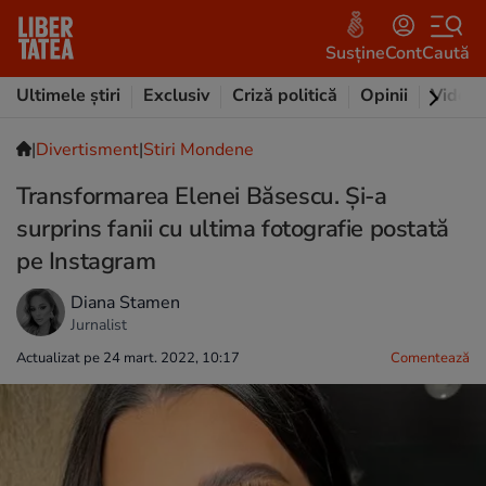
Susține
Cont
Caută
Ultimele știri
Exclusiv
Criză politică
Opinii
Video
|
Divertisment
|
Stiri Mondene
Transformarea Elenei Băsescu. Și-a
surprins fanii cu ultima fotografie postată
pe Instagram
Diana Stamen
Jurnalist
Actualizat pe 24 mart. 2022, 10:17
Comentează