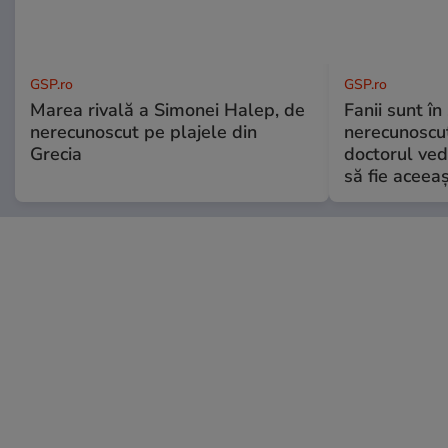
GSP.ro
GSP.ro
Marea rivală a Simonei Halep, de
Fanii sunt în 
nerecunoscut pe plajele din
nerecunoscut
Grecia
doctorul ved
să fie aceea