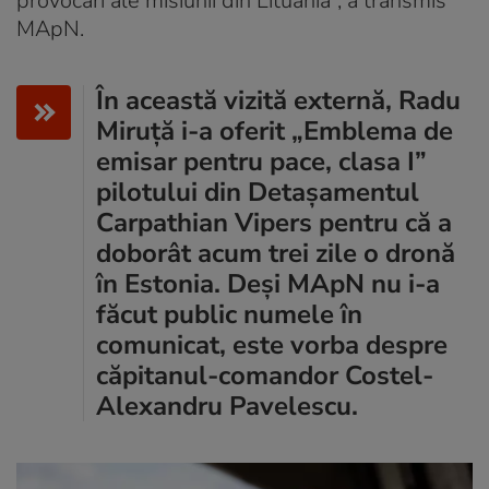
provocări ale misiunii din Lituania”, a transmis
MApN.
În această vizită externă, Radu
Miruță i-a oferit „Emblema de
emisar pentru pace, clasa I”
pilotului din Detașamentul
Carpathian Vipers pentru că a
doborât acum trei zile o dronă
în Estonia. Deși MApN nu i-a
făcut public numele în
comunicat, este vorba despre
căpitanul-comandor Costel-
Alexandru Pavelescu.