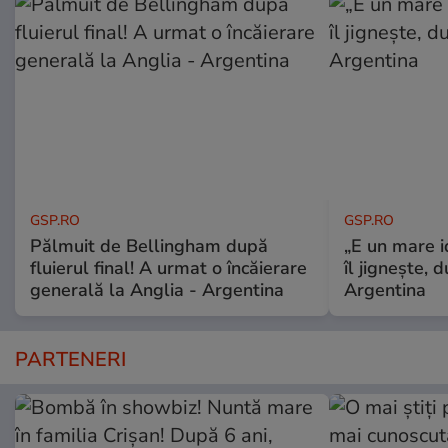
GSP.RO
GSP.RO
Pălmuit de Bellingham după
„E un mare i
fluierul final! A urmat o încăierare
îl jignește, 
generală la Anglia - Argentina
Argentina
PARTENERI