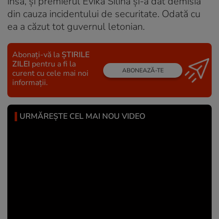
însă, și premierul Evika Silina și-a dat demisia
din cauza incidentului de securitate. Odată cu
ea a căzut tot guvernul letonian.
Abonați-vă la
ȘTIRILE
ZILEI
pentru a fi la
ABONEAZĂ-TE
curent cu cele mai noi
informații.
URMĂREȘTE CEL MAI NOU VIDEO