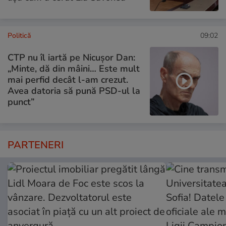
Politică
09:02
CTP nu îl iartă pe Nicușor Dan:
„Minte, dă din mâini… Este mult
mai perfid decât l-am crezut.
Avea datoria să pună PSD-ul la
punct”
PARTENERI