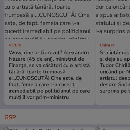
Viva.ro
Unica.ro
Wow, cine ar fi crezut? Alexandru
S-a întâmpl
Nazare (45 de ani), ministrul de
și deja au ap
Finanțe, se va căsători cu o artistă
Tudor Chiril
tânără, foarte frumoasă
oricând pe N
și...CUNOSCUTĂ! Cine este, de
artistul desp
fapt, femeia care l-a cucerit
despre Sorin
iremediabil pe politicianul pe care
surprins pe 
mulți îl vor prim-ministru
GSP