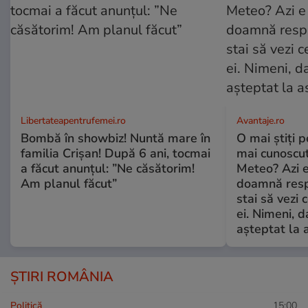
Libertateapentrufemei.ro
Avantaje.ro
Bombă în showbiz! Nuntă mare în
O mai știți 
familia Crișan! După 6 ani, tocmai
mai cunoscu
a făcut anunțul: ”Ne căsătorim!
Meteo? Azi e
Am planul făcut”
doamnă respe
stai să vezi 
ei. Nimeni, d
așteptat la 
ȘTIRI ROMÂNIA
Politică
15:00