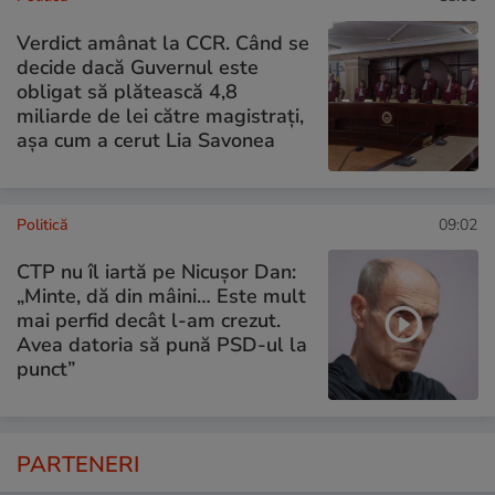
Verdict amânat la CCR. Când se
decide dacă Guvernul este
obligat să plătească 4,8
miliarde de lei către magistrați,
așa cum a cerut Lia Savonea
Politică
09:02
CTP nu îl iartă pe Nicușor Dan:
„Minte, dă din mâini… Este mult
mai perfid decât l-am crezut.
Avea datoria să pună PSD-ul la
punct”
PARTENERI