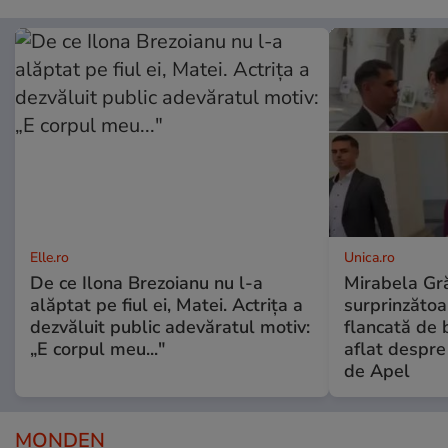
Elle.ro
Unica.ro
De ce Ilona Brezoianu nu l-a
Mirabela Gră
alăptat pe fiul ei, Matei. Actrița a
surprinzătoar
dezvăluit public adevăratul motiv:
flancată de 
„E corpul meu..."
aflat despre
de Apel
MONDEN