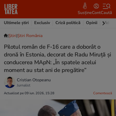
Susține
Cont
Caută
Ultimele știri
Exclusiv
Criză politică
Opinii
Video
|
Ştiri
|
Știri România
Pilotul român de F-16 care a doborât o
dronă în Estonia, decorat de Radu Miruță și
conducerea MApN: „În spatele acelui
moment au stat ani de pregătire”
Cristian Otopeanu
Jurnalist
Actualizat pe 09 iun. 2026, 15:28
Comentează