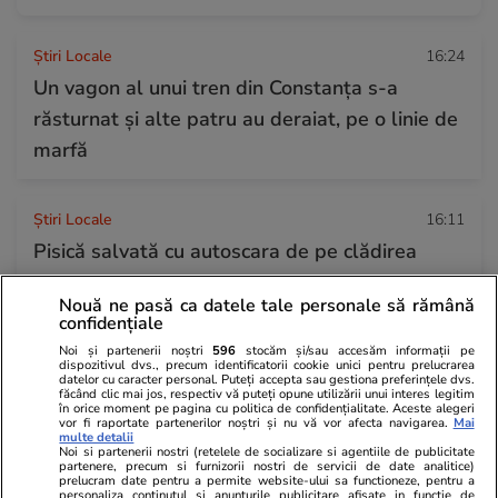
Știri Locale
16:24
Un vagon al unui tren din Constanța s-a
răsturnat și alte patru au deraiat, pe o linie de
marfă
Știri Locale
16:11
Pisică salvată cu autoscara de pe clădirea
Prefecturii Dolj din Craiova. Anunțul transmis
Nouă ne pasă ca datele tale personale să rămână
de ISU
confidențiale
Noi și partenerii noștri
596
stocăm și/sau accesăm informații pe
dispozitivul dvs., precum identificatorii cookie unici pentru prelucrarea
datelor cu caracter personal. Puteți accepta sau gestiona preferințele dvs.
Opinii
16:09
făcând clic mai jos, respectiv vă puteți opune utilizării unui interes legitim
în orice moment pe pagina cu politica de confidențialitate. Aceste alegeri
Fundament pentru un nou model de
vor fi raportate partenerilor noștri și nu vă vor afecta navigarea.
Mai
multe detalii
dezvoltare economică – oportunitatea
Noi si partenerii nostri (retelele de socializare si agentiile de publicitate
partenere, precum si furnizorii nostri de servicii de date analitice)
transformărilor tehnologice pentru IMM-urile
prelucram date pentru a permite website-ului sa functioneze, pentru a
personaliza continutul si anunturile publicitare afisate in functie de