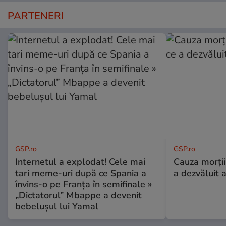
PARTENERI
GSP.ro
GSP.ro
Internetul a explodat! Cele mai
Cauza morții
tari meme-uri după ce Spania a
a dezvăluit 
învins-o pe Franța în semifinale »
„Dictatorul” Mbappe a devenit
bebelușul lui Yamal