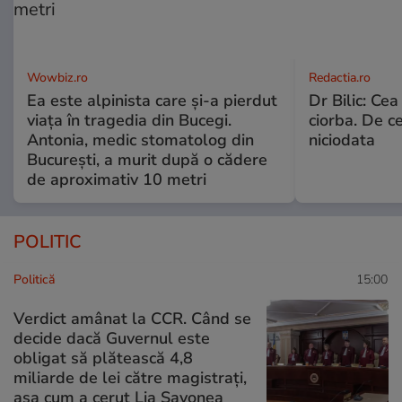
Wowbiz.ro
Redactia.ro
Ea este alpinista care și-a pierdut
Dr Bilic: Ce
viața în tragedia din Bucegi.
ciorba. De ce
Antonia, medic stomatolog din
niciodata
București, a murit după o cădere
de aproximativ 10 metri
POLITIC
Politică
15:00
Verdict amânat la CCR. Când se
decide dacă Guvernul este
obligat să plătească 4,8
miliarde de lei către magistrați,
așa cum a cerut Lia Savonea