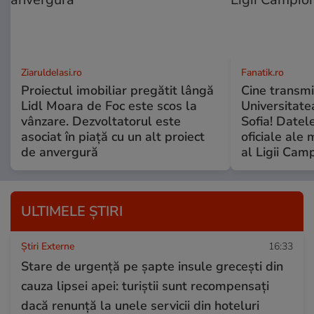
ZiaruldeIasi.ro
Fanatik.ro
Proiectul imobiliar pregătit lângă
Cine transmi
Lidl Moara de Foc este scos la
Universitate
vânzare. Dezvoltatorul este
Sofia! Datele
asociat în piață cu un alt proiect
oficiale ale 
de anvergură
al Ligii Camp
ULTIMELE ȘTIRI
Știri Externe
16:33
Stare de urgență pe șapte insule grecești din
cauza lipsei apei: turiștii sunt recompensați
dacă renunță la unele servicii din hoteluri