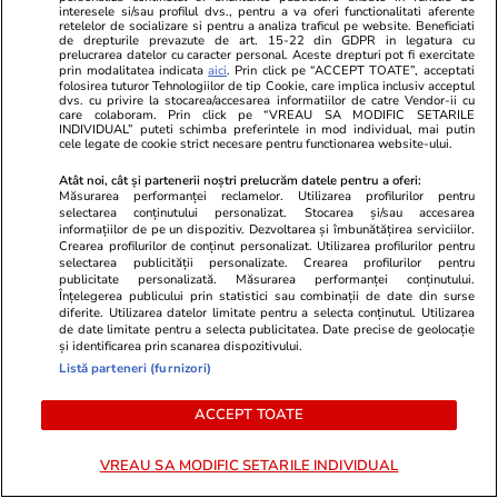
din România
interesele si/sau profilul dvs., pentru a va oferi functionalitati aferente
retelelor de socializare si pentru a analiza traficul pe website. Beneficiati
de drepturile prevazute de art. 15-22 din GDPR in legatura cu
prelucrarea datelor cu caracter personal. Aceste drepturi pot fi exercitate
prin modalitatea indicata
aici
. Prin click pe “ACCEPT TOATE”, acceptati
Citește mai multe
folosirea tuturor Tehnologiilor de tip Cookie, care implica inclusiv acceptul
dvs. cu privire la stocarea/accesarea informatiilor de catre Vendor-ii cu
care colaboram. Prin click pe “VREAU SA MODIFIC SETARILE
INDIVIDUAL” puteti schimba preferintele in mod individual, mai putin
cele legate de cookie strict necesare pentru functionarea website-ului.
TRENDING
Atât noi, cât și partenerii noștri prelucrăm datele pentru a oferi:
Măsurarea performanței reclamelor. Utilizarea profilurilor pentru
Știri România
07:00
selectarea conținutului personalizat. Stocarea și/sau accesarea
informațiilor de pe un dispozitiv. Dezvoltarea și îmbunătățirea serviciilor.
Mărturia lui Ovidiu, supraviețuitorul unui
Crearea profilurilor de conținut personalizat. Utilizarea profilurilor pentru
selectarea publicității personalizate. Crearea profilurilor pentru
proiect aplicat heirupist de statul român –
publicitate personalizată. Măsurarea performanței conținutului.
copii reuniți cu familiile abuzive care-i
Înțelegerea publicului prin statistici sau combinații de date din surse
diferite. Utilizarea datelor limitate pentru a selecta conținutul. Utilizarea
abandonaseră: „Își doreau să scape de noi”
de date limitate pentru a selecta publicitatea. Date precise de geolocație
și identificarea prin scanarea dispozitivului.
Listă parteneri (furnizori)
Bani și Afaceri
15 iul.
ACCEPT TOATE
Economiștii estimează că România își va
menține ratingul de țară, dar statul va fi în
VREAU SA MODIFIC SETARILE INDIVIDUAL
continuare tot fără bani. „Am taxat săracii ca