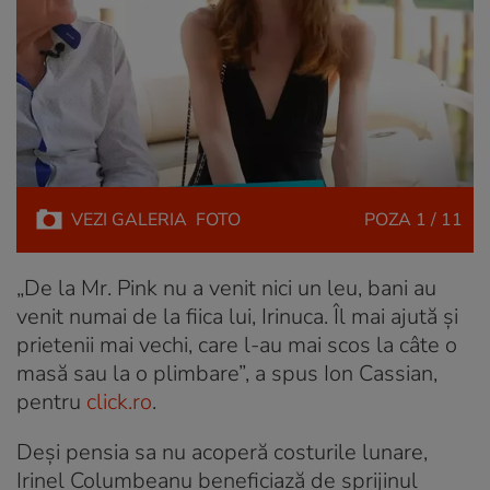
VEZI
GALERIA
FOTO
POZA
1 / 11
„De la Mr. Pink nu a venit nici un leu, bani au
venit numai de la fiica lui, Irinuca. Îl mai ajută și
prietenii mai vechi, care l-au mai scos la câte o
masă sau la o plimbare”, a spus Ion Cassian,
pentru
click.ro
.
Deși pensia sa nu acoperă costurile lunare,
Irinel Columbeanu beneficiază de sprijinul