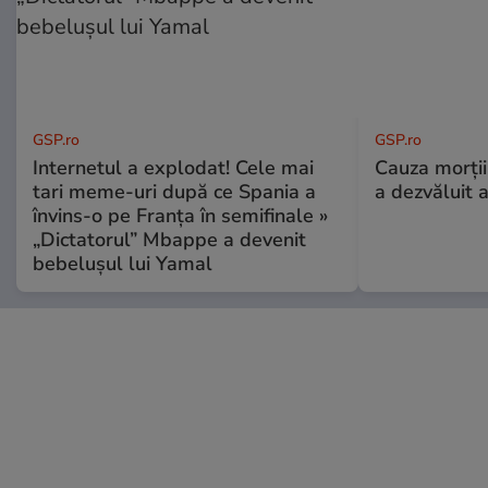
GSP.ro
GSP.ro
Internetul a explodat! Cele mai
Cauza morții
tari meme-uri după ce Spania a
a dezvăluit 
învins-o pe Franța în semifinale »
„Dictatorul” Mbappe a devenit
bebelușul lui Yamal