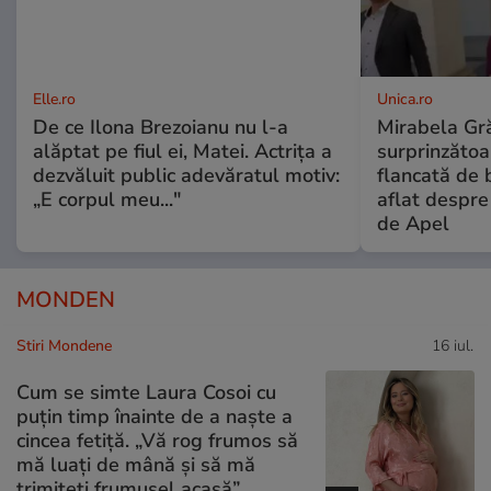
Elle.ro
Unica.ro
De ce Ilona Brezoianu nu l-a
Mirabela Gră
alăptat pe fiul ei, Matei. Actrița a
surprinzătoar
dezvăluit public adevăratul motiv:
flancată de 
„E corpul meu..."
aflat despre
de Apel
MONDEN
Stiri Mondene
16 iul.
Cum se simte Laura Cosoi cu
puțin timp înainte de a naște a
cincea fetiță. „Vă rog frumos să
mă luați de mână și să mă
trimiteți frumușel acasă”