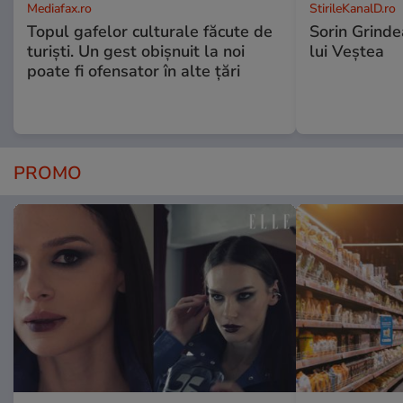
Mediafax.ro
StirileKanalD.ro
Topul gafelor culturale făcute de
Sorin Grinde
turiști. Un gest obișnuit la noi
lui Veștea
poate fi ofensator în alte țări
PROMO