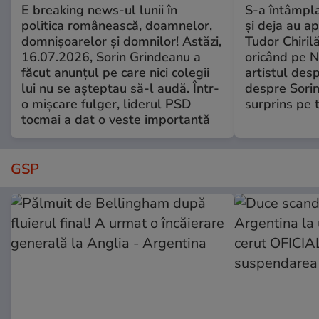
E breaking news-ul lunii în
S-a întâmpl
politica românească, doamnelor,
și deja au ap
domnișoarelor și domnilor! Astăzi,
Tudor Chiril
16.07.2026, Sorin Grindeanu a
oricând pe N
făcut anunțul pe care nici colegii
artistul desp
lui nu se așteptau să-l audă. Într-
despre Sorin
o mișcare fulger, liderul PSD
surprins pe 
tocmai a dat o veste importantă
GSP