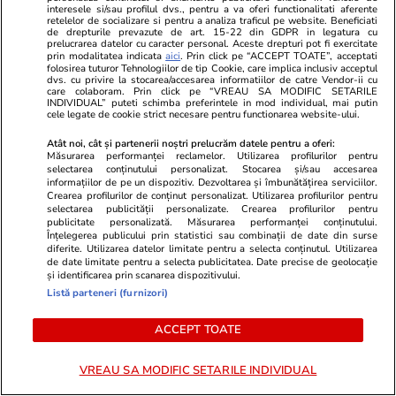
interesele si/sau profilul dvs., pentru a va oferi functionalitati aferente
face cu două elastice de păr ca să
Laura Andree
retelelor de socializare si pentru a analiza traficul pe website. Beneficiati
de drepturile prevazute de art. 15-22 din GDPR in legatura cu
nu se mai împiedice
psihiatru la 
prelucrarea datelor cu caracter personal. Aceste drepturi pot fi exercitate
prin modalitatea indicata
aici
. Prin click pe “ACCEPT TOATE”, acceptati
„Bine pentru
folosirea tuturor Tehnologiilor de tip Cookie, care implica inclusiv acceptul
dvs. cu privire la stocarea/accesarea informatiilor de catre Vendor-ii cu
care colaboram. Prin click pe “VREAU SA MODIFIC SETARILE
INDIVIDUAL” puteti schimba preferintele in mod individual, mai putin
cele legate de cookie strict necesare pentru functionarea website-ului.
Auto
15 iul.
Atât noi, cât și partenerii noștri prelucrăm datele pentru a oferi:
Măsurarea performanței reclamelor. Utilizarea profilurilor pentru
selectarea conținutului personalizat. Stocarea și/sau accesarea
informațiilor de pe un dispozitiv. Dezvoltarea și îmbunătățirea serviciilor.
Ce trebuie să conţină în 2026
Crearea profilurilor de conținut personalizat. Utilizarea profilurilor pentru
selectarea publicității personalizate. Crearea profilurilor pentru
kitul de siguranţă auto
publicitate personalizată. Măsurarea performanței conținutului.
Înțelegerea publicului prin statistici sau combinații de date din surse
diferite. Utilizarea datelor limitate pentru a selecta conținutul. Utilizarea
de date limitate pentru a selecta publicitatea. Date precise de geolocație
și identificarea prin scanarea dispozitivului.
Listă parteneri (furnizori)
Lifestyle
15 iul.
ACCEPT TOATE
VREAU SA MODIFIC SETARILE INDIVIDUAL
Ce este colostrul și la ce ajută