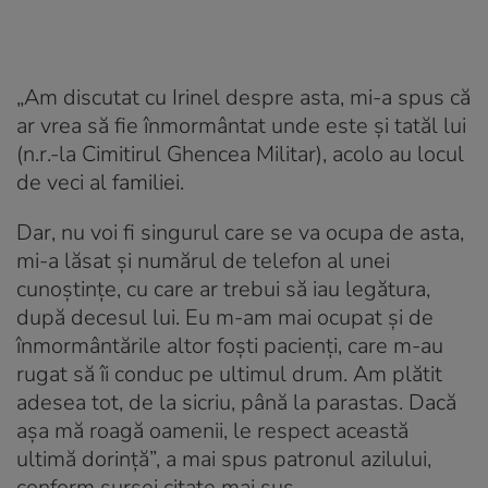
„Am discutat cu Irinel despre asta, mi-a spus că
ar vrea să fie înmormântat unde este și tatăl lui
(n.r.-la Cimitirul Ghencea Militar), acolo au locul
de veci al familiei.
Dar, nu voi fi singurul care se va ocupa de asta,
mi-a lăsat și numărul de telefon al unei
cunoștințe, cu care ar trebui să iau legătura,
după decesul lui. Eu m-am mai ocupat și de
înmormântările altor foști pacienți, care m-au
rugat să îi conduc pe ultimul drum. Am plătit
adesea tot, de la sicriu, până la parastas. Dacă
așa mă roagă oamenii, le respect această
ultimă dorință”, a mai spus patronul azilului,
conform sursei citate mai sus.