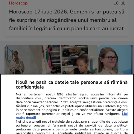
Horoscop
16 iul.
Horoscop 17 iulie 2026. Gemenii s-ar putea să
fie surprinși de răzgândirea unui membru al
familiei în legătură cu un plan la care au lucrat
Nouă ne pasă ca datele tale personale să rămână
confidențiale
Noi și partenerii noștri
596
stocăm și/sau accesăm informații pe
dispozitivul dvs., precum identificatorii cookie unici pentru prelucrarea
datelor cu caracter personal. Puteți accepta sau gestiona preferințele dvs.
făcând clic mai jos, respectiv vă puteți opune utilizării unui interes legitim
în orice moment pe pagina cu politica de confidențialitate. Aceste alegeri
Lifestyle
16 iul.
Sănătate și Fitn
vor fi raportate partenerilor noștri și nu vă vor afecta navigarea.
Mai
multe detalii
O româncă a găsit soluția pentru
Cum se trate
Noi si partenerii nostri (retelele de socializare si agentiile de publicitate
partenere, precum si furnizorii nostri de servicii de date analitice)
prelucram date pentru a permite website-ului sa functioneze, pentru a
pantalonii „mortali” de la Zara: ce
oboseala cron
personaliza continutul si anunturile publicitare afisate in functie de