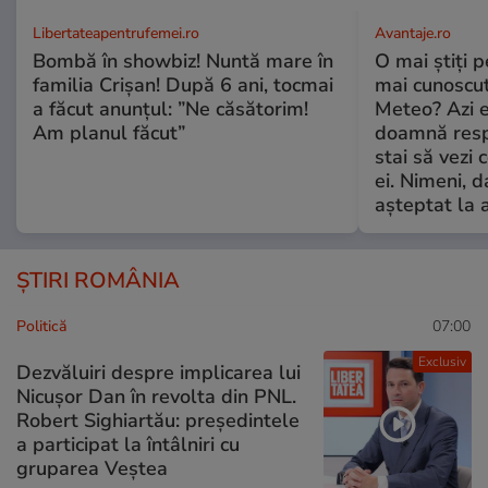
Libertateapentrufemei.ro
Avantaje.ro
Bombă în showbiz! Nuntă mare în
O mai știți 
familia Crișan! După 6 ani, tocmai
mai cunoscu
a făcut anunțul: ”Ne căsătorim!
Meteo? Azi e
Am planul făcut”
doamnă respe
stai să vezi 
ei. Nimeni, d
așteptat la 
ȘTIRI ROMÂNIA
Politică
07:00
Exclusiv
Dezvăluiri despre implicarea lui
Nicușor Dan în revolta din PNL.
Robert Sighiartău: președintele
a participat la întâlniri cu
gruparea Veștea