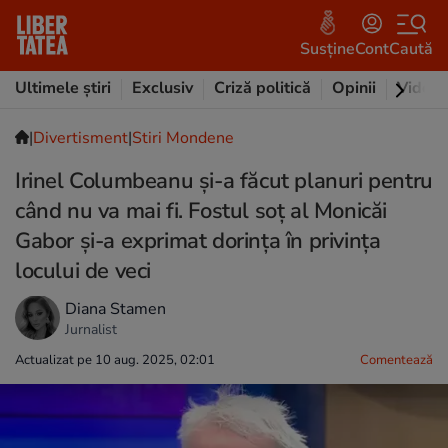
Susține
Cont
Caută
Ultimele știri
Exclusiv
Criză politică
Opinii
Video
|
Divertisment
|
Stiri Mondene
Irinel Columbeanu și-a făcut planuri pentru
când nu va mai fi. Fostul soț al Monicăi
Gabor și-a exprimat dorința în privința
locului de veci
Diana Stamen
Jurnalist
Actualizat pe 10 aug. 2025, 02:01
Comentează