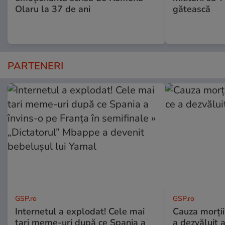
Olaru la 37 de ani
gătească
PARTENERI
GSP.ro
GSP.ro
Internetul a explodat! Cele mai
Cauza morții
tari meme-uri după ce Spania a
a dezvăluit 