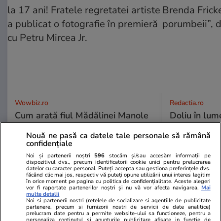
Wowbiz.ro
Redactia.ro
Cum arată fiul Mădălinei Manole
Doliu în lum
la 17 ani! Fratele regretatei
Brenda Frick
Nouă ne pasă ca datele tale personale să rămână
artiste a publicat o fotografie în
porumbeii”, 
confidențiale
premieră cu Petru Mircea Jr.
Noi și partenerii noștri
596
stocăm și/sau accesăm informații pe
dispozitivul dvs., precum identificatorii cookie unici pentru prelucrarea
datelor cu caracter personal. Puteți accepta sau gestiona preferințele dvs.
făcând clic mai jos, respectiv vă puteți opune utilizării unui interes legitim
POLITIC
în orice moment pe pagina cu politica de confidențialitate. Aceste alegeri
vor fi raportate partenerilor noștri și nu vă vor afecta navigarea.
Mai
multe detalii
Noi si partenerii nostri (retelele de socializare si agentiile de publicitate
Politică
16:05
partenere, precum si furnizorii nostri de servicii de date analitice)
prelucram date pentru a permite website-ului sa functioneze, pentru a
personaliza continutul si anunturile publicitare afisate in functie de