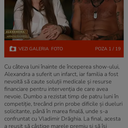
VEZI
GALERIA
FOTO
POZA
1 / 19
Cu câteva luni înainte de începerea show-ului,
Alexandra a suferit un infarct, iar familia a fost
nevoită să caute soluții medicale și resurse
financiare pentru intervenția de care avea
nevoie. Dumbo a rezistat timp de patru luni în
competiție, trecând prin probe dificile și dueluri
solicitante, până în marea finală, unde s-a
confruntat cu Vladimir Drăghia. La final, acesta
a reușit să câștige marele premiu și să își