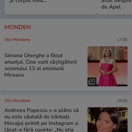
„E corpul meu..."
aflat despre
de Apel
MONDEN
Stiri Mondene
17:06
Simona Gherghe a făcut
anunțul. Cine sunt câștigătorii
sezonului 13 al emisiunii
Mireasa
Stiri Mondene
16:30
Andreea Popescu s-a plâns că
nu este căutată de bărbați.
Mesajul primit pe Instagram a
lăsat-o fără cuvinte: „Nu știa