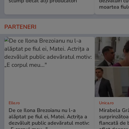
scump decât alți producători
dezvăluiri c
moartea fiul
PARTENERI
Elle.ro
Unica.ro
De ce Ilona Brezoianu nu l-a
Mirabela Gră
alăptat pe fiul ei, Matei. Actrița a
surprinzătoar
dezvăluit public adevăratul motiv:
flancată de 