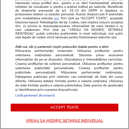
Noul proiect pentru legea
interesele si/sau profilul dvs., pentru a va oferi functionalitati aferente
retelelor de socializare si pentru a analiza traficul pe website. Beneficiati
salarizării va fi publicat „cât de
de drepturile prevazute de art. 15-22 din GDPR in legatura cu
curând”. Partidele au la
prelucrarea datelor cu caracter personal. Aceste drepturi pot fi exercitate
prin modalitatea indicata
aici
. Prin click pe “ACCEPT TOATE”, acceptati
dispoziție câteva zile până la noi
folosirea tuturor Tehnologiilor de tip Cookie, care implica inclusiv acceptul
negocieri
dvs. cu privire la stocarea/accesarea informatiilor de catre Vendor-ii cu
care colaboram. Prin click pe “VREAU SA MODIFIC SETARILE
INDIVIDUAL” puteti schimba preferintele in mod individual, mai putin
cele legate de cookie strict necesare pentru functionarea website-ului.
Atât noi, cât și partenerii noștri prelucrăm datele pentru a oferi:
Politică
11:37
Măsurarea performanței reclamelor. Utilizarea profilurilor pentru
selectarea conținutului personalizat. Stocarea și/sau accesarea
Interviu
informațiilor de pe un dispozitiv. Dezvoltarea și îmbunătățirea serviciilor.
Variantele PNL pentru viitorul
Crearea profilurilor de conținut personalizat. Utilizarea profilurilor pentru
selectarea publicității personalizate. Crearea profilurilor pentru
prim-ministru. Sighiartău: E
publicitate personalizată. Măsurarea performanței conținutului.
greu de realizat un guvern
Înțelegerea publicului prin statistici sau combinații de date din surse
diferite. Utilizarea datelor limitate pentru a selecta conținutul. Utilizarea
tehnocrat
de date limitate pentru a selecta publicitatea. Date precise de geolocație
și identificarea prin scanarea dispozitivului.
Listă parteneri (furnizori)
ACCEPT TOATE
PARTENERI
VREAU SA MODIFIC SETARILE INDIVIDUAL