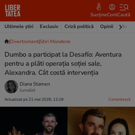
Susține
Cont
Caută
Ultimele știri
Exclusiv
Criză politică
Opinii
Video
|
Divertisment
|
Stiri Mondene
Dumbo a participat la Desafío: Aventura
pentru a plăti operația soției sale,
Alexandra. Cât costă intervenția
Diana Stamen
Jurnalist
Actualizat pe 21 mai 2026, 12:18
Comentează