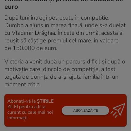
euro
După luni întregi petrecute în competiție,
Dumbo a ajuns în marea finală, unde s-a duelat
cu Vladimir Drăghia. În cele din urmă, acesta a
reușit să câștige premiul cel mare, în valoare
de 150.000 de euro.
Victoria a venit după un parcurs dificil și după o
motivație care, dincolo de competiție, a fost
legată de dorința de a-și ajuta familia într-un
moment critic.
Abonați-vă la
ȘTIRILE
ZILEI
pentru a fi la
ABONEAZĂ-TE
curent cu cele mai noi
informații.