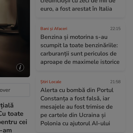
credincioșii cu zeci de mii de
euro, a fost arestat în Italia
Bani și Afaceri
22:15
Benzina și motorina s-au
scumpit la toate benzinăriile:
carburanții sunt periculos de
aproape de maximele istorice
Știri Locale
21:58
Alerta cu bombă din Portul
cover
Constanța a fost falsă, iar
țială
mesajele au fost trimise de
Cu toate
pe cartele din Ucraina și
pentru cei
Polonia cu ajutorul AI-ului
ne-am