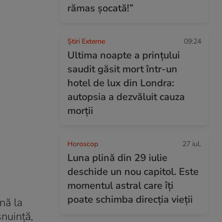
rămas șocată!”
Știri Externe
09:24
Ultima noapte a prințului
saudit găsit mort într-un
hotel de lux din Londra:
autopsia a dezvăluit cauza
morții
Horoscop
27 iul.
Luna plină din 29 iulie
deschide un nou capitol. Este
momentul astral care îți
poate schimba direcția vieții
nă la
şnuinţă,