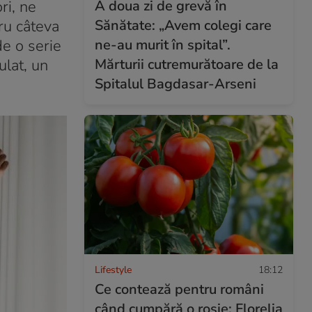
A doua zi de grevă în
ri, ne
Sănătate: „Avem colegi care
ru câteva
ne-au murit în spital”.
de o serie
Mărturii cutremurătoare de la
ulat, un
Spitalul Bagdasar-Arseni
Lifestyle
18:12
Ce contează pentru români
când cumpără o roșie: Florelia