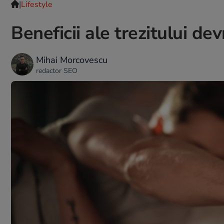
|
Lifestyle
Beneficii ale trezitului d
Mihai Morcovescu
redactor SEO