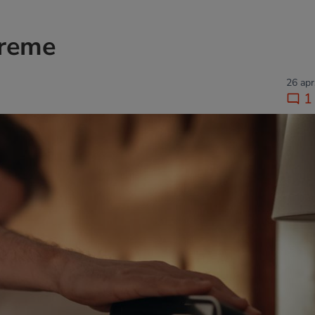
evreme
26 apr
1 