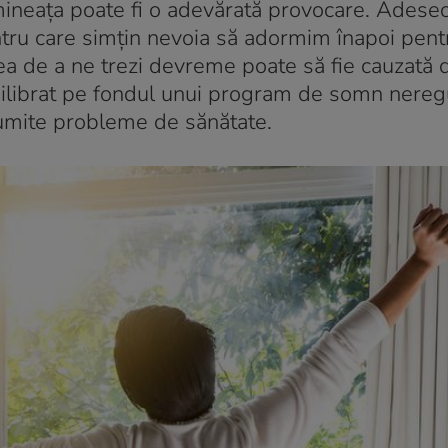
mineața poate fi o adevărată provocare. Adeseo
entru care simțin nevoia să adormim înapoi pent
ea de a ne trezi devreme poate să fie cauzată 
chilibrat pe fondul unui program de somn nereg
numite probleme de sănătate.