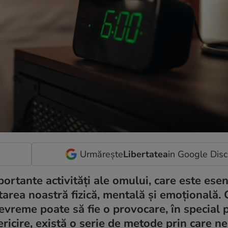
Urmărește
Libertatea
in Google Dis
rtante activități ale omului, care este esen
area noastră fizică, mentală și emoțională. 
devreme poate să fie o provocare, în special 
fericire, există o serie de metode prin care 