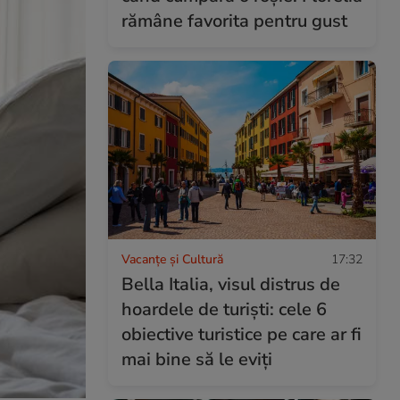
rămâne favorita pentru gust
Vacanțe și Cultură
17:32
Bella Italia, visul distrus de
hoardele de turiști: cele 6
obiective turistice pe care ar fi
mai bine să le eviți