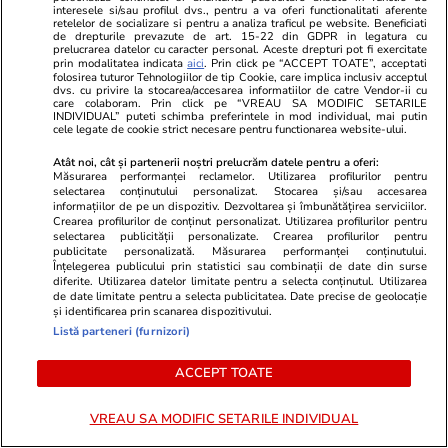
tragedie, Mihaela Rădulescu a
de candidaţi
interesele si/sau profilul dvs., pentru a va oferi functionalitati aferente
făcut public totul!
retelelor de socializare si pentru a analiza traficul pe website. Beneficiati
de drepturile prevazute de art. 15-22 din GDPR in legatura cu
prelucrarea datelor cu caracter personal. Aceste drepturi pot fi exercitate
prin modalitatea indicata
aici
. Prin click pe “ACCEPT TOATE”, acceptati
folosirea tuturor Tehnologiilor de tip Cookie, care implica inclusiv acceptul
dvs. cu privire la stocarea/accesarea informatiilor de catre Vendor-ii cu
care colaboram. Prin click pe “VREAU SA MODIFIC SETARILE
PARTENERI
INDIVIDUAL” puteti schimba preferintele in mod individual, mai putin
cele legate de cookie strict necesare pentru functionarea website-ului.
Atât noi, cât și partenerii noștri prelucrăm datele pentru a oferi:
Măsurarea performanței reclamelor. Utilizarea profilurilor pentru
selectarea conținutului personalizat. Stocarea și/sau accesarea
informațiilor de pe un dispozitiv. Dezvoltarea și îmbunătățirea serviciilor.
Crearea profilurilor de conținut personalizat. Utilizarea profilurilor pentru
selectarea publicității personalizate. Crearea profilurilor pentru
publicitate personalizată. Măsurarea performanței conținutului.
Înțelegerea publicului prin statistici sau combinații de date din surse
diferite. Utilizarea datelor limitate pentru a selecta conținutul. Utilizarea
de date limitate pentru a selecta publicitatea. Date precise de geolocație
și identificarea prin scanarea dispozitivului.
Listă parteneri (furnizori)
ACCEPT TOATE
GSP.ro
GSP.ro
Cu ei dă Gigi război! » „Armata”
Fanii sunt în 
VREAU SA MODIFIC SETARILE INDIVIDUAL
de 12 acționari care bagă bani la
nerecunoscut