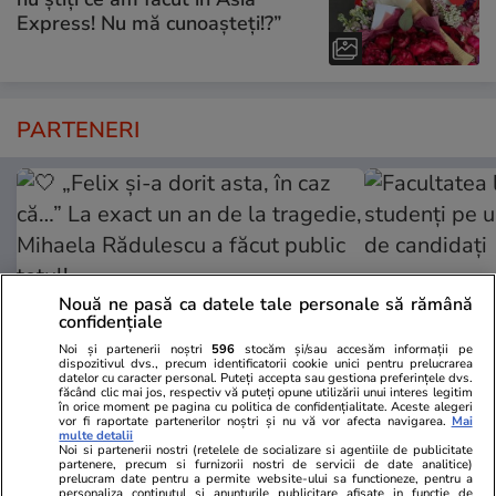
Express! Nu mă cunoașteți!?”
PARTENERI
Nouă ne pasă ca datele tale personale să rămână
confidențiale
Noi și partenerii noștri
596
stocăm și/sau accesăm informații pe
dispozitivul dvs., precum identificatorii cookie unici pentru prelucrarea
datelor cu caracter personal. Puteți accepta sau gestiona preferințele dvs.
făcând clic mai jos, respectiv vă puteți opune utilizării unui interes legitim
în orice moment pe pagina cu politica de confidențialitate. Aceste alegeri
TVMania.ro
ObservatorNews
vor fi raportate partenerilor noștri și nu vă vor afecta navigarea.
Mai
multe detalii
🤍 „Felix și-a dorit asta, în caz
Facultatea l
Noi si partenerii nostri (retelele de socializare si agentiile de publicitate
partenere, precum si furnizorii nostri de servicii de date analitice)
că…” La exact un an de la
studenţi pe 
prelucram date pentru a permite website-ului sa functioneze, pentru a
personaliza continutul si anunturile publicitare afisate in functie de