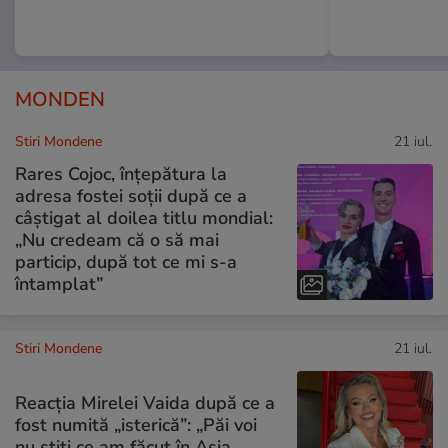
MONDEN
Stiri Mondene
21 iul.
Rares Cojoc, înțepătura la
adresa fostei soții după ce a
câștigat al doilea titlu mondial:
„Nu credeam că o să mai
particip, după tot ce mi s-a
întamplat”
Stiri Mondene
21 iul.
Reacția Mirelei Vaida după ce a
fost numită „isterică”: „Păi voi
nu știți ce am făcut în Asia