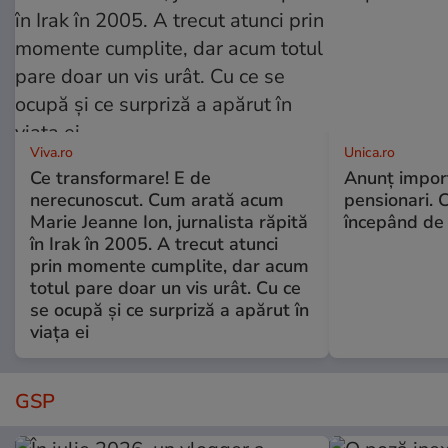
Viva.ro
Unica.ro
Ce transformare! E de
Anunț impor
nerecunoscut. Cum arată acum
pensionari. 
Marie Jeanne Ion, jurnalista răpită
începând de 
în Irak în 2005. A trecut atunci
prin momente cumplite, dar acum
totul pare doar un vis urât. Cu ce
se ocupă și ce surpriză a apărut în
viața ei
GSP