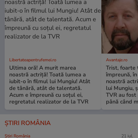
Libertateapentrufemei.ro
Avantaje.ro
Ultima oră! A murit marea
Trist, foarte
noastră actriță! Toată lumea a
împreună, în
iubit-o în filmul lui Mungiu! Atât
noastră actri
de tânără, atât de talentată.
lui Mungiu, ș
Acum e împreună cu soțul ei,
TVR au fost 
regretatul realizator de la TVR
până când mo
ȘTIRI ROMÂNIA
Știri România
21 iul.