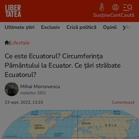
Susține
Cont
Caută
Ultimele știri
Exclusiv
Criză politică
Opinii
Video
|
Lifestyle
Ce este Ecuatorul? Circumferința
Pământului la Ecuator. Ce țări străbate
Ecuatorul?
Mihai Morcovescu
redactor SEO
23 sept. 2022, 13:33
Comentează