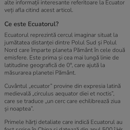
alte informații interesante referitoare la Ecuator
veți afla citind acest articol.
Ce este Ecuatorul?
Ecuatorul reprezintă cercul imaginar situat la
jumătatea distanței dintre Polul Sud și Polul
Nord care împarte planeta Pământ în cele două
emisfere. Este prima și cea mai lungă linie de
latitudine geografică de 0°, care ajută la
măsurarea planetei Pământ.
Cuvântul „ecuator” provine din expresia latină
medievală „circulus aequator diei et noctis”,
care se traduce „un cerc care echilibrează ziua
și noaptea”.
Primele hărți detaliate care indică Ecuatorul au
fost scrise în China și datează din anul 500 î.Hr.