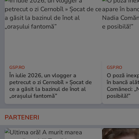
GSP.RO
GSP.RO
În iulie 2026, un vlogger a
O poză inexp
petrecut o zi Cernobîl » Șocat de
în bancă ală
ce a găsit la bazinul de înot al
Comăneci: „N
„orașului fantomă”
posibilă!”
PARTENERI