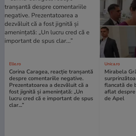
Elle.ro
Unica.ro
Corina Caragea, reacție tranșantă
Mirabela Gră
despre comentariile negative.
surprinzătoar
Prezentatoarea a dezvăluit că a
flancată de 
fost jignită și amenințată: „Un
aflat despre
lucru cred că e important de spus
de Apel
clar...”