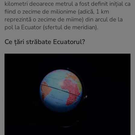
kilometri deoarece metrul a fost definit inițial ca
fiind o zecime de milionime (adică, 1 km
reprezintă o zecime de miime) din arcul de la
pol la Ecuator (sfertul de meridian).
Ce țări străbate Ecuatorul?