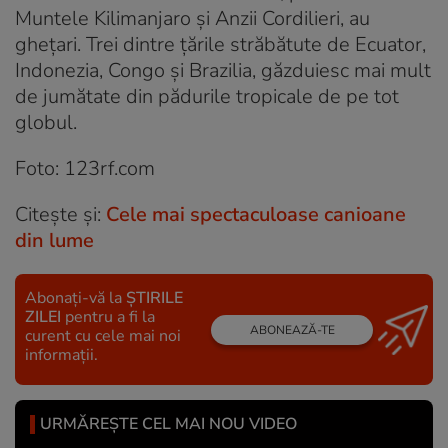
Muntele Kilimanjaro și Anzii Cordilieri, au
ghețari. Trei dintre țările străbătute de Ecuator,
Indonezia, Congo și Brazilia, găzduiesc mai mult
de jumătate din pădurile tropicale de pe tot
globul.
Foto: 123rf.com
Citește și:
Cele mai spectaculoase canioane
din lume
Abonați-vă la
ȘTIRILE
ZILEI
pentru a fi la
ABONEAZĂ-TE
curent cu cele mai noi
informații.
URMĂREȘTE CEL MAI NOU VIDEO