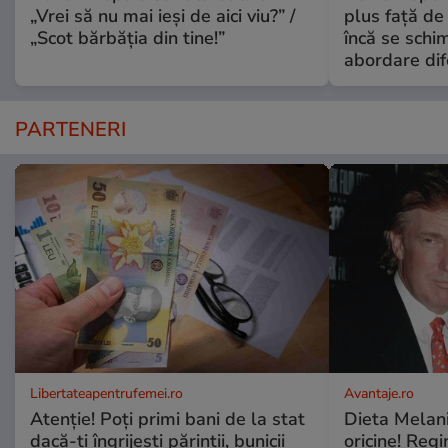
„Vrei să nu mai ieși de aici viu?” /
plus față de
„Scot bărbăția din tine!”
încă se schi
abordare dif
PARTENERI
Libertateapentrufemei.ro
Avantaje.ro
Atenție! Poți primi bani de la stat
Dieta Melan
dacă-ți îngrijești părinții, bunicii
oricine! Regi