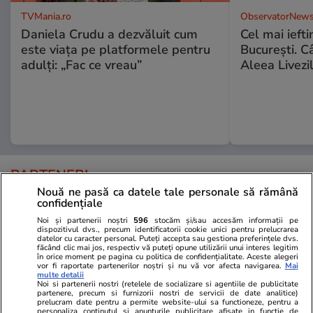
TVMania.ro
ObservatorNews
Daniela Crudu a dezvăluit cum
Cel mai ieft
este viața pe platformele pentru
Bucureşti. C
adulți: „Fac ce vreau”
Aleea Livezil
PARTENERI
Nouă ne pasă ca datele tale personale să rămână
confidențiale
Noi și partenerii noștri
596
stocăm și/sau accesăm informații pe
dispozitivul dvs., precum identificatorii cookie unici pentru prelucrarea
datelor cu caracter personal. Puteți accepta sau gestiona preferințele dvs.
făcând clic mai jos, respectiv vă puteți opune utilizării unui interes legitim
în orice moment pe pagina cu politica de confidențialitate. Aceste alegeri
vor fi raportate partenerilor noștri și nu vă vor afecta navigarea.
Mai
multe detalii
Noi si partenerii nostri (retelele de socializare si agentiile de publicitate
partenere, precum si furnizorii nostri de servicii de date analitice)
prelucram date pentru a permite website-ului sa functioneze, pentru a
personaliza continutul si anunturile publicitare afisate in functie de