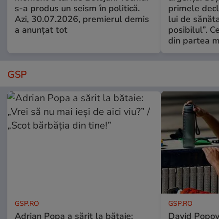
s-a produs un seism în politică.
primele decl
Azi, 30.07.2026, premierul demis
lui de sănăta
a anunțat tot
posibilul”. C
din partea m
GSP
GSP.RO
GSP.RO
Adrian Popa a sărit la bătaie:
David Popovi