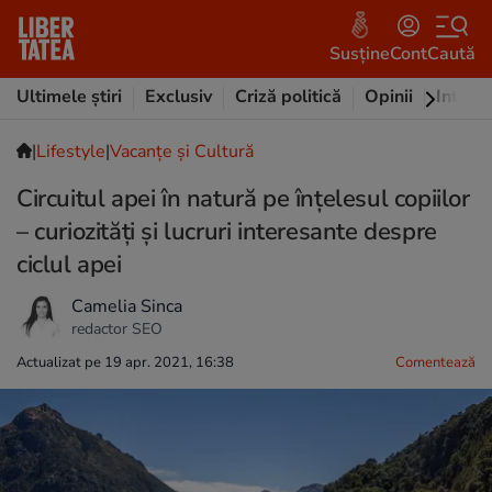
Susține
Cont
Caută
Ultimele știri
Exclusiv
Criză politică
Opinii
Intervi
|
Lifestyle
|
Vacanțe și Cultură
Circuitul apei în natură pe înțelesul copiilor
– curiozități și lucruri interesante despre
ciclul apei
Camelia Sinca
redactor SEO
Actualizat pe 19 apr. 2021, 16:38
Comentează