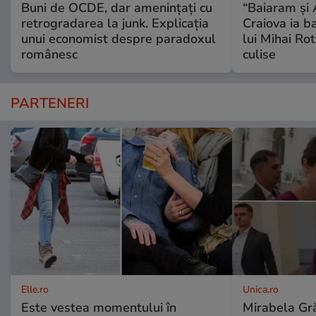
Buni de OCDE, dar amenințați cu
“Baiaram şi 
retrogradarea la junk. Explicația
Craiova ia ba
unui economist despre paradoxul
lui Mihai Rot
românesc
culise
PARTENERI
Elle.ro
Unica.ro
Este vestea momentului în
Mirabela Gră