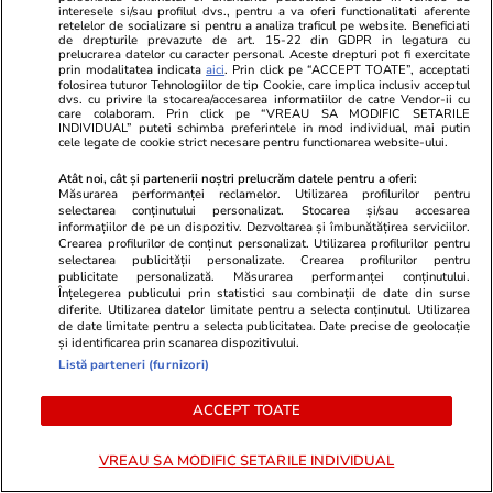
interesele si/sau profilul dvs., pentru a va oferi functionalitati aferente
retelelor de socializare si pentru a analiza traficul pe website. Beneficiati
de drepturile prevazute de art. 15-22 din GDPR in legatura cu
prelucrarea datelor cu caracter personal. Aceste drepturi pot fi exercitate
prin modalitatea indicata
aici
. Prin click pe “ACCEPT TOATE”, acceptati
GSP.ro
GSP.ro
folosirea tuturor Tehnologiilor de tip Cookie, care implica inclusiv acceptul
Incident neașteptat în direct »
Fostul fotba
dvs. cu privire la stocarea/accesarea informatiilor de catre Vendor-ii cu
care colaboram. Prin click pe “VREAU SA MODIFIC SETARILE
Prezentatoarea TV a arătat mai
de fraudă cu 
INDIVIDUAL” puteti schimba preferintele in mod individual, mai putin
cele legate de cookie strict necesare pentru functionarea website-ului.
mult decât și-ar fi dorit: „Știe ce
Profit de 3,
face, e cu intenție”
Atât noi, cât și partenerii noștri prelucrăm datele pentru a oferi:
Măsurarea performanței reclamelor. Utilizarea profilurilor pentru
selectarea conținutului personalizat. Stocarea și/sau accesarea
informațiilor de pe un dispozitiv. Dezvoltarea și îmbunătățirea serviciilor.
Crearea profilurilor de conținut personalizat. Utilizarea profilurilor pentru
selectarea publicității personalizate. Crearea profilurilor pentru
publicitate personalizată. Măsurarea performanței conținutului.
Înțelegerea publicului prin statistici sau combinații de date din surse
diferite. Utilizarea datelor limitate pentru a selecta conținutul. Utilizarea
de date limitate pentru a selecta publicitatea. Date precise de geolocație
și identificarea prin scanarea dispozitivului.
Listă parteneri (furnizori)
ACCEPT TOATE
VREAU SA MODIFIC SETARILE INDIVIDUAL