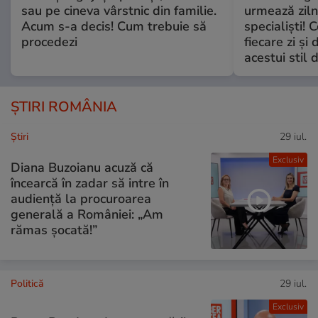
sau pe cineva vârstnic din familie.
urmează zilni
Acum s-a decis! Cum trebuie să
specialiști! 
procedezi
fiecare zi și 
acestui stil 
ȘTIRI ROMÂNIA
Ştiri
29 iul.
Exclusiv
Diana Buzoianu acuză că
încearcă în zadar să intre în
audiență la procuroarea
generală a României: „Am
rămas șocată!”
Politică
29 iul.
Exclusiv