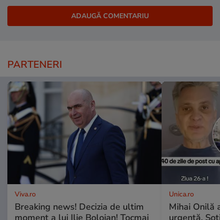
PARTENERI
Viva.ro
Unica.ro
Breaking news! Decizia de ultim
Mihai Onilă 
moment a lui Ilie Bolojan! Tocmai
urgență. Soți