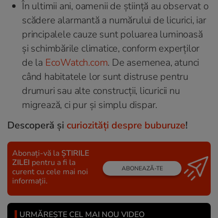
În ultimii ani, oamenii de știință au observat o
scădere alarmantă a numărului de licurici, iar
principalele cauze sunt poluarea luminoasă
și schimbările climatice, conform experților
de la
EcoWatch.com
. De asemenea, atunci
când habitatele lor sunt distruse pentru
drumuri sau alte construcții, licuricii nu
migrează, ci pur și simplu dispar.
Descoperă şi
curiozităţi despre buburuze
!
Abonați-vă la
ȘTIRILE
ZILEI
pentru a fi la
ABONEAZĂ-TE
curent cu cele mai noi
informații.
URMĂREȘTE CEL MAI NOU VIDEO