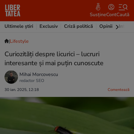
Susține
Cont
Caută
Ultimele știri
Exclusiv
Criză politică
Opinii
Intervi
|
Lifestyle
Curiozităţi despre licurici – lucruri
interesante şi mai puţin cunoscute
Mihai Morcovescu
redactor SEO
30 ian. 2025, 12:18
Comentează