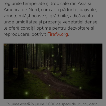
regiunile temperate și tropicale din Asia și
America de Nord, cum ar fi pădurile, pajiștile,
zonele mlăștinoase și grădinile, adică acolo
unde umiditatea și prezența vegetației dense
le oferă condiții optime pentru dezvoltare și
reproducere, potrivit
Firefly.org
.
În lume există în jur de 2.000 de specii de licurici, dar nu