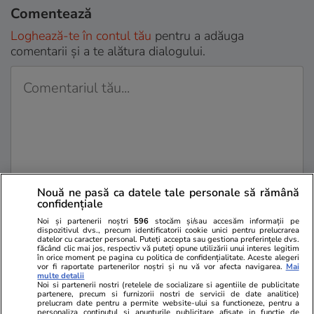
Comentează
Loghează-te în contul tău
pentru a adăuga
comentarii și a te alătura dialogului.
Nouă ne pasă ca datele tale personale să rămână
confidențiale
Sunt de acord cu
regulile comunitatii
Noi și partenerii noștri
596
stocăm și/sau accesăm informații pe
dispozitivul dvs., precum identificatorii cookie unici pentru prelucrarea
datelor cu caracter personal. Puteți accepta sau gestiona preferințele dvs.
făcând clic mai jos, respectiv vă puteți opune utilizării unui interes legitim
în orice moment pe pagina cu politica de confidențialitate. Aceste alegeri
vor fi raportate partenerilor noștri și nu vă vor afecta navigarea.
Mai
multe detalii
Noi si partenerii nostri (retelele de socializare si agentiile de publicitate
partenere, precum si furnizorii nostri de servicii de date analitice)
prelucram date pentru a permite website-ului sa functioneze, pentru a
personaliza continutul si anunturile publicitare afisate in functie de