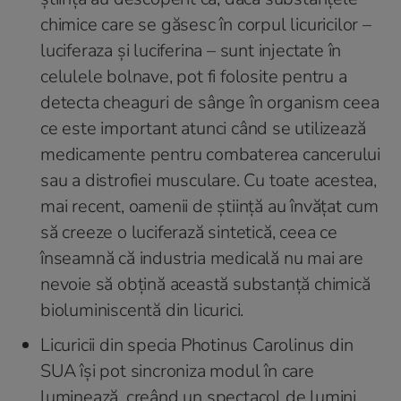
chimice care se găsesc în corpul licuricilor –
luciferaza și luciferina – sunt injectate în
celulele bolnave, pot fi folosite pentru a
detecta cheaguri de sânge în organism ceea
ce este important atunci când se utilizează
medicamente pentru combaterea cancerului
sau a distrofiei musculare. Cu toate acestea,
mai recent, oamenii de știință au învățat cum
să creeze o luciferază sintetică, ceea ce
înseamnă că industria medicală nu mai are
nevoie să obțină această substanță chimică
bioluminiscentă din licurici.
Licuricii din specia Photinus Carolinus din
SUA își pot sincroniza modul în care
luminează, creând un spectacol de lumini