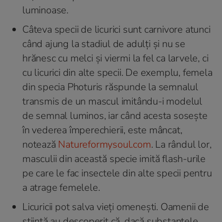
luminoase.
Câteva specii de licurici sunt carnivore atunci
când ajung la stadiul de adulți și nu se
hrănesc cu melci și viermi la fel ca larvele, ci
cu licurici din alte specii. De exemplu, femela
din specia Photuris răspunde la semnalul
transmis de un mascul imitându-i modelul
de semnal luminos, iar când acesta sosește
în vederea împerechierii, este mâncat,
notează
Natureformysoul.com
. La rândul lor,
masculii din această specie imită flash-urile
pe care le fac insectele din alte specii pentru
a atrage femelele.
Licuricii pot salva vieți omenești. Oamenii de
știință au descoperit că, dacă substanțele