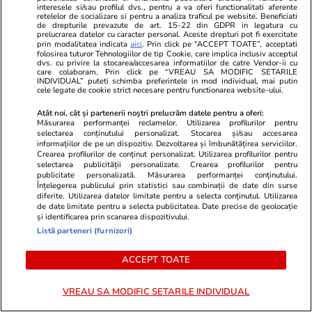
PARTENERI
interesele si/sau profilul dvs., pentru a va oferi functionalitati aferente
retelelor de socializare si pentru a analiza traficul pe website. Beneficiati
de drepturile prevazute de art. 15-22 din GDPR in legatura cu
prelucrarea datelor cu caracter personal. Aceste drepturi pot fi exercitate
prin modalitatea indicata
aici
. Prin click pe “ACCEPT TOATE”, acceptati
folosirea tuturor Tehnologiilor de tip Cookie, care implica inclusiv acceptul
dvs. cu privire la stocarea/accesarea informatiilor de catre Vendor-ii cu
care colaboram. Prin click pe “VREAU SA MODIFIC SETARILE
INDIVIDUAL” puteti schimba preferintele in mod individual, mai putin
cele legate de cookie strict necesare pentru functionarea website-ului.
Atât noi, cât și partenerii noștri prelucrăm datele pentru a oferi:
Măsurarea performanței reclamelor. Utilizarea profilurilor pentru
selectarea conținutului personalizat. Stocarea și/sau accesarea
informațiilor de pe un dispozitiv. Dezvoltarea și îmbunătățirea serviciilor.
Crearea profilurilor de conținut personalizat. Utilizarea profilurilor pentru
selectarea publicității personalizate. Crearea profilurilor pentru
publicitate personalizată. Măsurarea performanței conținutului.
Viva.ro
Unica.ro
Înțelegerea publicului prin statistici sau combinații de date din surse
diferite. Utilizarea datelor limitate pentru a selecta conținutul. Utilizarea
Breaking news! Decizia de ultim
Ultima oră /
de date limitate pentru a selecta publicitatea. Date precise de geolocație
moment a lui Ilie Bolojan! Tocmai
mesaj pentr
și identificarea prin scanarea dispozitivului.
s-a produs un seism în politică.
incidentele 
Listă parteneri (furnizori)
Azi, 30.07.2026, premierul demis
perioadă. Ma
ACCEPT TOATE
a anunțat tot
purtătoarea 
Ministerului
făcut anunțu
VREAU SA MODIFIC SETARILE INDIVIDUAL
timp