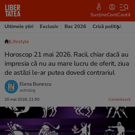
Susține
Cont
Caută
Ultimele știri
Exclusiv
Bac 2026
Criză politică
Opi
|
Lifestyle
Horoscop 21 mai 2026. Racii, chiar dacă au
impresia că nu au mare lucru de oferit, ziua
de astăzi le-ar putea dovedi contrariul
Elena Bunescu
astrolog
20 mai 2026, 21:50
Comentează