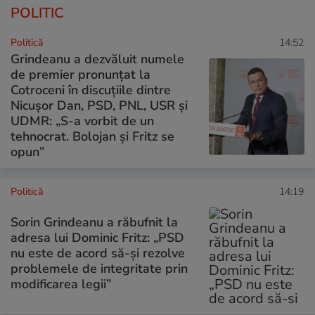
POLITIC
Politică
14:52
Grindeanu a dezvăluit numele
de premier pronunțat la
Cotroceni în discuțiile dintre
Nicușor Dan, PSD, PNL, USR și
UDMR: „S-a vorbit de un
tehnocrat. Bolojan și Fritz se
opun”
Politică
14:19
Sorin Grindeanu a răbufnit la
adresa lui Dominic Fritz: „PSD
nu este de acord să-și rezolve
problemele de integritate prin
modificarea legii”