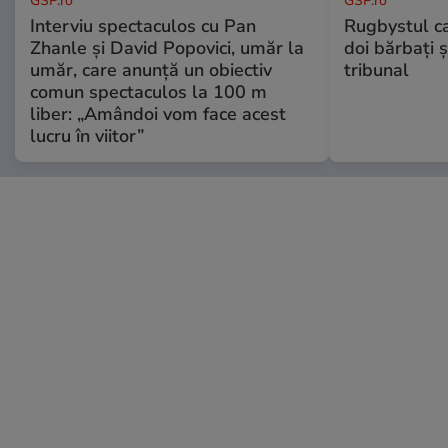
GSP.ro
GSP.ro
Interviu spectaculos cu Pan
Rugbystul ca
Zhanle și David Popovici, umăr la
doi bărbați ș
umăr, care anunță un obiectiv
tribunal
comun spectaculos la 100 m
liber: „Amândoi vom face acest
lucru în viitor”