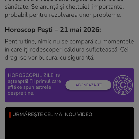
sănătate. Se anunță și cheltuieli importante,
probabil pentru rezolvarea unor probleme.
Horoscop Pești – 21 mai 2026:
Pentru tine, nimic nu se compară cu momentele
în care îți redescoperi căldura sufletească. Cei
dragi se vor bucura, cu siguranță.
HOROSCOPUL ZILEI
te
așteaptă! Fii primul care
ABONEAZĂ-TE
află ce spun astrele
despre tine.
URMĂREȘTE CEL MAI NOU VIDEO