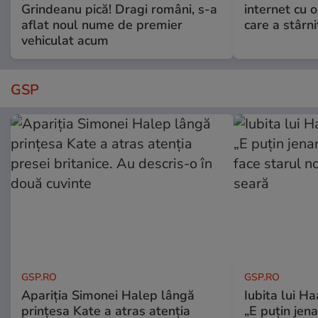
Grindeanu pică! Dragi români, s-a
internet cu o
aflat noul nume de premier
care a stârni
vehiculat acum
GSP
GSP.RO
GSP.RO
Apariția Simonei Halep lângă
Iubita lui Ha
prințesa Kate a atras atenția
„E puțin jen