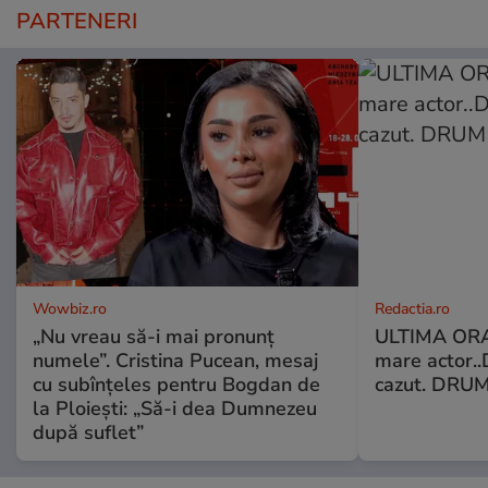
PARTENERI
Wowbiz.ro
Redactia.ro
„Nu vreau să-i mai pronunț
ULTIMA ORA!
numele”. Cristina Pucean, mesaj
mare actor..
cu subînțeles pentru Bogdan de
cazut. DRUM
la Ploiești: „Să-i dea Dumnezeu
după suflet”