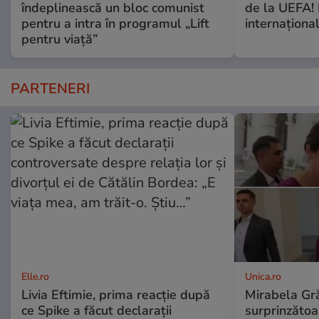
îndeplinească un bloc comunist
de la UEFA!
pentru a intra în programul „Lift
internaţiona
pentru viață”
PARTENERI
Elle.ro
Unica.ro
Livia Eftimie, prima reacție după
Mirabela Gră
ce Spike a făcut declarații
surprinzătoar