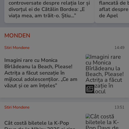
controversate despre relația lor și
flancată de 
divorțul ei de Cătălin Bordea: „E
aflat despre
viața mea, am trăit-o. Știu…”
de Apel
MONDEN
Stiri Mondene
14:49
Imagini rare cu Monica
Bîrlădeanu la Beach, Please!
Actrița a făcut senzație în
mijlocul adolescenților. „Ce am
văzut și ce am înțeles”
Stiri Mondene
13:51
Cât costă biletele la K-Pop