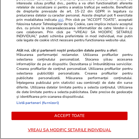
interesele si/sau profilul dvs., pentru a va oferi functionalitati aferente
retelelor de socializare si pentru a analiza traficul pe website. Beneficiati
Știri Externe
14:36
de drepturile prevazute de art. 15-22 din GDPR in legatura cu
prelucrarea datelor cu caracter personal. Aceste drepturi pot fi exercitate
Rusia a atacat cibernetic România. Nicușor
prin modalitatea indicata
aici
. Prin click pe “ACCEPT TOATE”, acceptati
folosirea tuturor Tehnologiilor de tip Cookie, care implica inclusiv acceptul
Dan: „O campanie hibridă mai amplă, menită
dvs. cu privire la stocarea/accesarea informatiilor de catre Vendor-ii cu
care colaboram. Prin click pe “VREAU SA MODIFIC SETARILE
să alimenteze diviziunile în societate”
INDIVIDUAL” puteti schimba preferintele in mod individual, mai putin
cele legate de cookie strict necesare pentru functionarea website-ului.
Atât noi, cât și partenerii noștri prelucrăm datele pentru a oferi:
Măsurarea performanței reclamelor. Utilizarea profilurilor pentru
Politică
14:19
selectarea conținutului personalizat. Stocarea și/sau accesarea
informațiilor de pe un dispozitiv. Dezvoltarea și îmbunătățirea serviciilor.
Sorin Grindeanu a răbufnit la adresa lui
Crearea profilurilor de conținut personalizat. Utilizarea profilurilor pentru
Dominic Fritz: „PSD nu este de acord să-și
selectarea publicității personalizate. Crearea profilurilor pentru
publicitate personalizată. Măsurarea performanței conținutului.
rezolve problemele de integritate prin
Înțelegerea publicului prin statistici sau combinații de date din surse
diferite. Utilizarea datelor limitate pentru a selecta conținutul. Utilizarea
modificarea legii”
de date limitate pentru a selecta publicitatea. Date precise de geolocație
și identificarea prin scanarea dispozitivului.
Listă parteneri (furnizori)
Citește mai multe
ACCEPT TOATE
VREAU SA MODIFIC SETARILE INDIVIDUAL
TRENDING