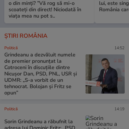
o din minți? ”Vă rog să mi-o
lui, este si
scoateți din direct! Niciodată în
România care
viața mea nu pot s..
ȘTIRI ROMÂNIA
Politică
14:52
Grindeanu a dezvăluit numele
de premier pronunțat la
Cotroceni în discuțiile dintre
Nicușor Dan, PSD, PNL, USR și
UDMR: „S-a vorbit de un
tehnocrat. Bolojan și Fritz se
opun”
Politică
14:19
Sorin Grindeanu a răbufnit la
adresa lui Dominic Fritz: „PSD