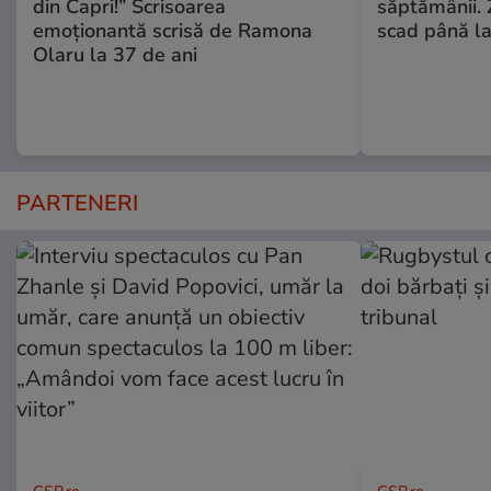
din Capri!” Scrisoarea
săptămânii. Z
emoționantă scrisă de Ramona
scad până l
Olaru la 37 de ani
PARTENERI