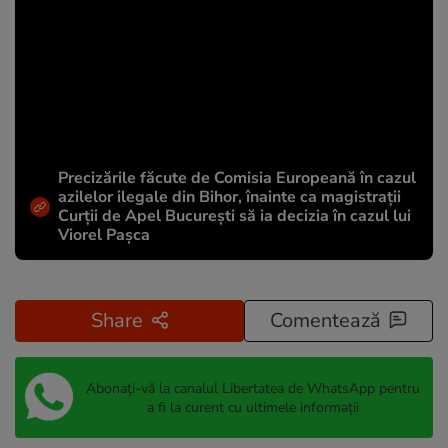
Precizările făcute de Comisia Europeană în cazul
azilelor ilegale din Bihor, înainte ca magistrații
Curții de Apel București să ia decizia în cazul lui
Viorel Pașca
Share
Comentează
Abonați-vă la canalul Libertatea de WhatsApp pentru
a fi la curent cu ultimele informații