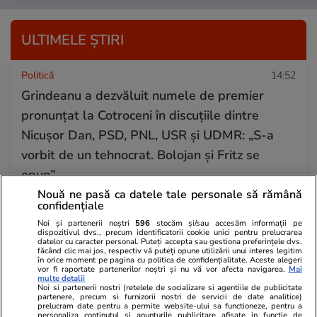
ULTIMELE ȘTIRI
Politică
14:52
Grindeanu a dezvăluit numele de premier
pronunțat la Cotroceni în discuțiile dintre
Nicușor Dan, PSD, PNL, USR și UDMR: „S-a
vorbit de un tehnocrat. Bolojan și Fritz se
opun”
Nouă ne pasă ca datele tale personale să rămână
confidențiale
Bani și Afaceri
14:48
Noi și partenerii noștri
596
stocăm și/sau accesăm informații pe
dispozitivul dvs., precum identificatorii cookie unici pentru prelucrarea
Românii, tot mai pesimiști cu privire la costul
datelor cu caracter personal. Puteți accepta sau gestiona preferințele dvs.
făcând clic mai jos, respectiv vă puteți opune utilizării unui interes legitim
vieții: peste 80% din populație se așteaptă ca
în orice moment pe pagina cu politica de confidențialitate. Aceste alegeri
vor fi raportate partenerilor noștri și nu vă vor afecta navigarea.
Mai
prețurile să crească în continuare – sondaj
multe detalii
Noi si partenerii nostri (retelele de socializare si agentiile de publicitate
IRSOP
partenere, precum si furnizorii nostri de servicii de date analitice)
prelucram date pentru a permite website-ului sa functioneze, pentru a
personaliza continutul si anunturile publicitare afisate in functie de