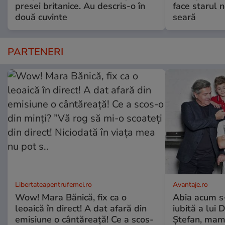
presei britanice. Au descris-o în
face starul n
două cuvinte
seară
PARTENERI
Libertateapentrufemei.ro
Avantaje.ro
Wow! Mara Bănică, fix ca o
Abia acum s-
leoaică în direct! A dat afară din
iubită a lui 
emisiune o cântăreață! Ce a scos-
Ștefan, mama 