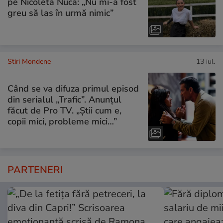
pe Nicoleta Nucă: „Nu mi-a fost
greu să las în urmă nimic”
Stiri Mondene
13 iul.
Când se va difuza primul episod
din serialul „Trafic”. Anunțul
făcut de Pro TV. „Știi cum e,
copii mici, probleme mici…”
PARTENERI