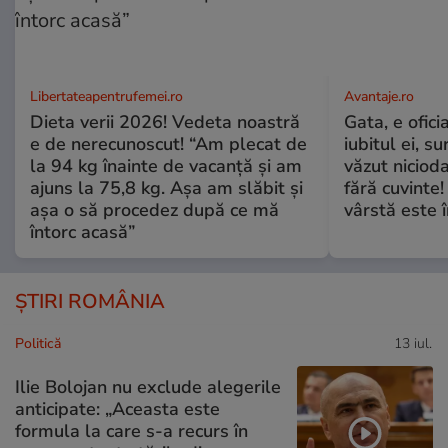
Libertateapentrufemei.ro
Avantaje.ro
Dieta verii 2026! Vedeta noastră
Gata, e ofici
e de nerecunoscut! “Am plecat de
iubitul ei, s
la 94 kg înainte de vacanță și am
văzut nicioda
ajuns la 75,8 kg. Așa am slăbit și
fără cuvinte!
așa o să procedez după ce mă
vârstă este î
întorc acasă”
ȘTIRI ROMÂNIA
Politică
13 iul.
Ilie Bolojan nu exclude alegerile
anticipate: „Aceasta este
formula la care s-a recurs în