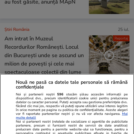
au fost găsite, anunță MApN
Știri România
25 iul.
Am intrat în Muzeul
Reportaj
Recordurilor Românești. Locul
din București unde se ascund un
milion de povești și cele mai
spectaculoase colecții din lume
Nouă ne pasă ca datele tale personale să rămână
confidențiale
Opinii
24 iul.
Noi și partenerii noștri
596
stocăm și/sau accesăm informații pe
dispozitivul dvs., precum identificatorii cookie unici pentru prelucrarea
datelor cu caracter personal. Puteți accepta sau gestiona preferințele dvs.
făcând clic mai jos, respectiv vă puteți opune utilizării unui interes legitim
Inteligența artificială va
în orice moment pe pagina cu politica de confidențialitate. Aceste alegeri
vor fi raportate partenerilor noștri și nu vă vor afecta navigarea.
Mai
remodela economia mondială și
multe detalii
Noi si partenerii nostri (retelele de socializare si agentiile de publicitate
politica monetară
partenere, precum si furnizorii nostri de servicii de date analitice)
prelucram date pentru a permite website-ului sa functioneze, pentru a
personaliza continutul si anunturile publicitare afisate in functie de