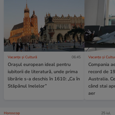
Vacanțe și Cultură
06:45
Vacanțe și Cultu
Orașul european ideal pentru
Compania ae
iubitorii de literatură, unde prima
record de 19
librărie s-a deschis în 1610: „Ca în
Australia. C
Stăpânul Inelelor”
când stai apr
aer
Horoscop
25 iul.