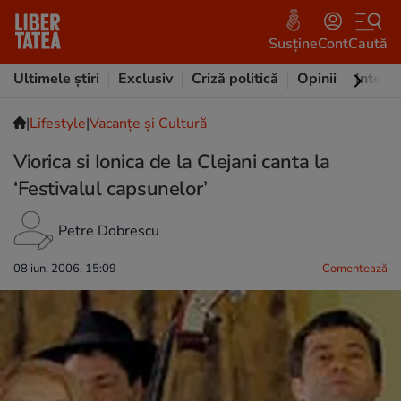
Susține
Cont
Caută
Ultimele știri
Exclusiv
Criză politică
Opinii
Intervi
|
Lifestyle
|
Vacanțe și Cultură
Viorica si Ionica de la Clejani canta la
‘Festivalul capsunelor’
Petre Dobrescu
08 iun. 2006, 15:09
Comentează