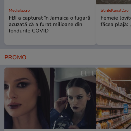
Mediafax.ro
StirileKanalD.ro
FBI a capturat în Jamaica o fugară
Femeie lovit
acuzată că a furat milioane din
făcea plajă: „
fondurile COVID
PROMO