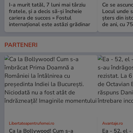
I-a murit tatăl, 7 luni mai târziu
Ce se ascund
fratele, și a decis să-și încheie
Locul unde s-
cariera de succes » Fostul
șters din ist
internațional este astăzi grădinar
de ani, cu 7
PARTENERI
Libertateapentrufemei.ro
Avantaje.ro
Ca la Bollywood! Cum s-a
Ea - 52, el 