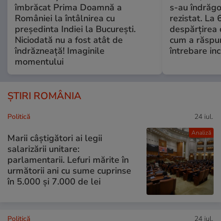
îmbrăcat Prima Doamnă a
s-au îndrăgos
României la întâlnirea cu
rezistat. La 
președinta Indiei la București.
despărțirea 
Niciodată nu a fost atât de
cum a răspu
îndrăzneață! Imaginile
întrebare i
momentului
ȘTIRI ROMÂNIA
Politică
24 iul.
Analiză
Marii câștigători ai legii
salarizării unitare:
parlamentarii. Lefuri mărite în
următorii ani cu sume cuprinse
în 5.000 și 7.000 de lei
Politică
24 iul.