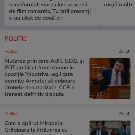
transformat marea într-o scenă
curgă multe l
de film romantic. Turiștii prezenți
s-au uitat de două ori
POLITIC
Politică
25 iul.
Mutarea prin care AUR, S.O.S. și
POT au făcut front comun în
opoziție împotriva legii care
permite Armatei să doboare
dronele neautorizate. CCR a
tranșat definitiv disputa
Politică
25 iul.
Cum a apărut Mirabela
Grădinaru la întâlnirea cu