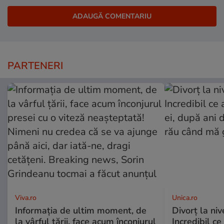
PARTENERI
Viva.ro
Unica.ro
Informația de ultim moment, de
Divorț la nive
la vârful țării, face acum înconjurul
Incredibil ce