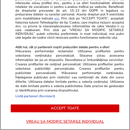
interesele si/sau profilul dvs., pentru a va oferi functionalitati aferente
retelelor de socializare si pentru a analiza traficul pe website. Beneficiati
de drepturile prevazute de art. 15-22 din GDPR in legatura cu
prelucrarea datelor cu caracter personal. Aceste drepturi pot fi exercitate
Opinii
24 iul.
prin modalitatea indicata
aici
. Prin click pe “ACCEPT TOATE”, acceptati
folosirea tuturor Tehnologiilor de tip Cookie, care implica inclusiv acceptul
dvs. cu privire la stocarea/accesarea informatiilor de catre Vendor-ii cu
care colaboram. Prin click pe “VREAU SA MODIFIC SETARILE
INDIVIDUAL” puteti schimba preferintele in mod individual, mai putin
cele legate de cookie strict necesare pentru functionarea website-ului.
România fricii: Cum am ajuns să
trăim din spaimă în spaimă
Atât noi, cât și partenerii noștri prelucrăm datele pentru a oferi:
Măsurarea performanței reclamelor. Utilizarea profilurilor pentru
selectarea conținutului personalizat. Stocarea și/sau accesarea
informațiilor de pe un dispozitiv. Dezvoltarea și îmbunătățirea serviciilor.
Crearea profilurilor de conținut personalizat. Utilizarea profilurilor pentru
selectarea publicității personalizate. Crearea profilurilor pentru
publicitate personalizată. Măsurarea performanței conținutului.
Înțelegerea publicului prin statistici sau combinații de date din surse
Opinii
23 iul.
diferite. Utilizarea datelor limitate pentru a selecta conținutul. Utilizarea
de date limitate pentru a selecta publicitatea. Date precise de geolocație
și identificarea prin scanarea dispozitivului.
Listă parteneri (furnizori)
Țoiu, arestează-mă dacă
altceva n-ai de făcut!
ACCEPT TOATE
VREAU SA MODIFIC SETARILE INDIVIDUAL