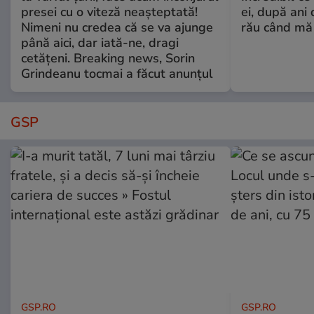
presei cu o viteză neașteptată!
ei, după ani 
Nimeni nu credea că se va ajunge
rău când mă
până aici, dar iată-ne, dragi
cetățeni. Breaking news, Sorin
Grindeanu tocmai a făcut anunțul
GSP
GSP.RO
GSP.RO