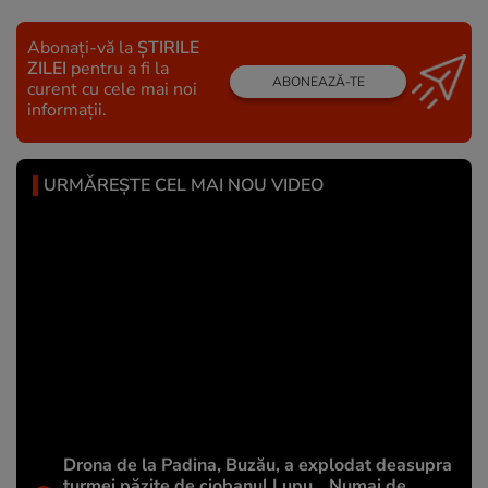
Abonați-vă la
ȘTIRILE
ZILEI
pentru a fi la
ABONEAZĂ-TE
curent cu cele mai noi
informații.
URMĂREȘTE CEL MAI NOU VIDEO
Drona de la Padina, Buzău, a explodat deasupra
turmei păzite de ciobanul Lupu. „Numai de