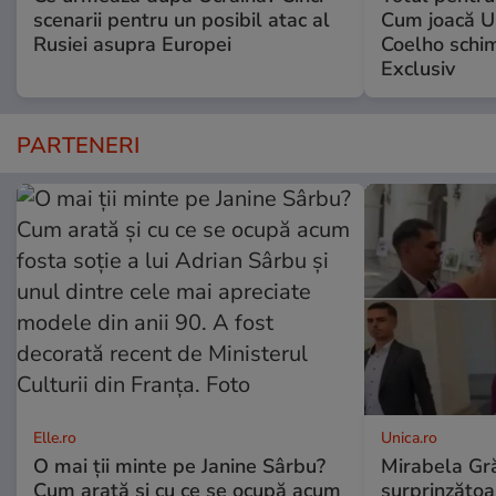
scenarii pentru un posibil atac al
Cum joacă U
Rusiei asupra Europei
Coelho schim
Exclusiv
PARTENERI
Elle.ro
Unica.ro
O mai ții minte pe Janine Sârbu?
Mirabela Gră
Cum arată și cu ce se ocupă acum
surprinzătoar