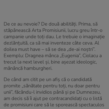
De ce au nevoie? De două abilităţi. Prima, să
stăpânească Arta Promisiunii, lucru greu într-o
campanie unde toţi dau. Le trebuie o imaginaţie
dezlănţuită, ca să mai inventeze câte ceva. Al
doilea must have – să se dea „de-ai noştri”.
Exemplu: Dragnea mânca „Eugenia”, Ciolacu a
trecut la next level şi, bine aşezat ideologic,
mănâncă hamburgheri.
De când am citit pe un afiş că o candidată
promite „sănătate pentru toţi, nu doar pentru
unii”, făcându-l invidios până şi pe Dumnezeu,
am decis să îi ajut pe contracandidaţi cu o listă
de promisiuni care să le sporească spectaculos