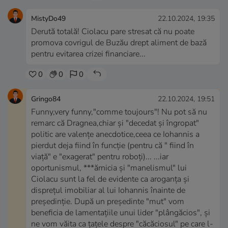
MistyDo49
22.10.2024, 19:35
Derută totală! Ciolacu pare stresat că nu poate
promova covrigul de Buzău drept aliment de bază
pentru evitarea crizei financiare...
0
0
0
Gringo84
22.10.2024, 19:51
Funny,very funny,"comme toujours"! Nu pot să nu
remarc că Dragnea,chiar și "decedat și îngropat"
politic are valențe anecdotice,ceea ce Iohannis a
pierdut deja fiind în funcție (pentru că " fiind în
viață" e "exagerat" pentru roboți)... ...iar
oportunismul, ***ărnicia și "manelismul" lui
Ciolacu sunt la fel de evidente ca aroganța și
disprețul imobiliar al lui Iohannis înainte de
președinție. După un președinte "mut" vom
beneficia de lamentațiile unui lider "plângăcios", și
ne vom văita ca țațele despre "căcăciosul" pe care l-