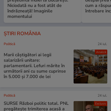
președinta Indiei la București.
despărțirea 
Niciodată nu a fost atât de
cum a răspu
îndrăzneață! Imaginile
întrebare i
momentului
ȘTIRI ROMÂNIA
Politică
24 iul.
Analiză
Marii câștigători ai legii
salarizării unitare:
parlamentarii. Lefuri mărite în
următorii ani cu sume cuprinse
în 5.000 și 7.000 de lei
Politică
24 iul.
SURSE Război politic total. PNL
Exclusiv
pregătește trimiterea acasă a