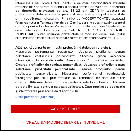
interesele si/sau profilul dvs., pentru a va oferi functionalitati aferente
Vărsător
retelelor de socializare si pentru a analiza traficul pe website. Beneficiati
de drepturile prevazute de art. 15-22 din GDPR in legatura cu
prelucrarea datelor cu caracter personal. Aceste drepturi pot fi exercitate
prin modalitatea indicata
aici
. Prin click pe “ACCEPT TOATE”, acceptati
folosirea tuturor Tehnologiilor de tip Cookie, care implica inclusiv acceptul
Bani și Afaceri
07:32
dvs. cu privire la stocarea/accesarea informatiilor de catre Vendor-ii cu
care colaboram. Prin click pe “VREAU SA MODIFIC SETARILE
Benzina și motorina s-au scumpit sâmbătă, 25
INDIVIDUAL” puteti schimba preferintele in mod individual, mai putin
cele legate de cookie strict necesare pentru functionarea website-ului.
iulie. Cât costă litrul de carburant în București,
Atât noi, cât și partenerii noștri prelucrăm datele pentru a oferi:
Iași, Cluj-Napoca, Timișoara și Constanța
Măsurarea performanței reclamelor. Utilizarea profilurilor pentru
selectarea conținutului personalizat. Stocarea și/sau accesarea
informațiilor de pe un dispozitiv. Dezvoltarea și îmbunătățirea serviciilor.
Crearea profilurilor de conținut personalizat. Utilizarea profilurilor pentru
selectarea publicității personalizate. Crearea profilurilor pentru
publicitate personalizată. Măsurarea performanței conținutului.
Înțelegerea publicului prin statistici sau combinații de date din surse
diferite. Utilizarea datelor limitate pentru a selecta conținutul. Utilizarea
de date limitate pentru a selecta publicitatea. Date precise de geolocație
și identificarea prin scanarea dispozitivului.
Listă parteneri (furnizori)
ACCEPT TOATE
VREAU SA MODIFIC SETARILE INDIVIDUAL