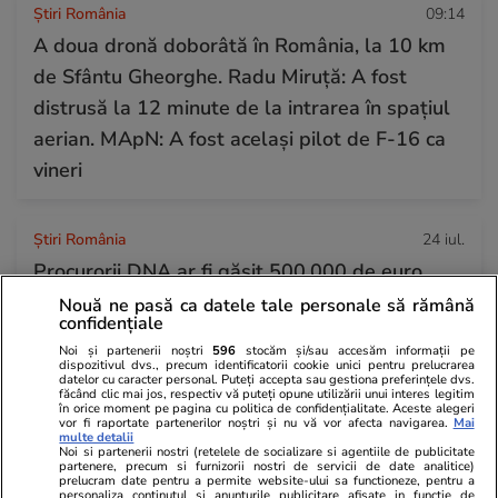
Știri România
09:14
A doua dronă doborâtă în România, la 10 km
de Sfântu Gheorghe. Radu Miruță: A fost
distrusă la 12 minute de la intrarea în spațiul
aerian. MApN: A fost același pilot de F-16 ca
vineri
Știri România
24 iul.
Procurorii DNA ar fi găsit 500.000 de euro
cash acasă la directorul general al Uzinei
Nouă ne pasă ca datele tale personale să rămână
confidențiale
Mecanice Plopeni, precum și două ceasuri
Noi și partenerii noștri
596
stocăm și/sau accesăm informații pe
Patek Philippe și Rolex
dispozitivul dvs., precum identificatorii cookie unici pentru prelucrarea
datelor cu caracter personal. Puteți accepta sau gestiona preferințele dvs.
făcând clic mai jos, respectiv vă puteți opune utilizării unui interes legitim
în orice moment pe pagina cu politica de confidențialitate. Aceste alegeri
vor fi raportate partenerilor noștri și nu vă vor afecta navigarea.
Mai
Horoscop
24 iul.
multe detalii
Noi si partenerii nostri (retelele de socializare si agentiile de publicitate
Horoscop Urania | Previziuni astrologice pentru
partenere, precum si furnizorii nostri de servicii de date analitice)
prelucram date pentru a permite website-ului sa functioneze, pentru a
perioada 25 – 31 iulie 2026. Luna Plină în
personaliza continutul si anunturile publicitare afisate in functie de