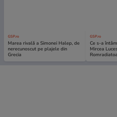
GSP.ro
GSP.ro
Marea rivală a Simonei Halep, de
Ce s-a întâmp
nerecunoscut pe plajele din
Mircea Luces
Grecia
Romradiatoa