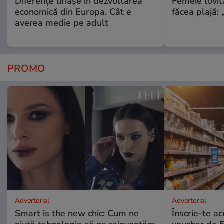
Diferențe uriașe în dezvoltarea
Femeie lovit
economică din Europa. Cât e
făcea plajă: „
averea medie pe adult
PROMO
Advertorial
Advertorial
Smart is the new chic: Cum ne
Înscrie-te ac