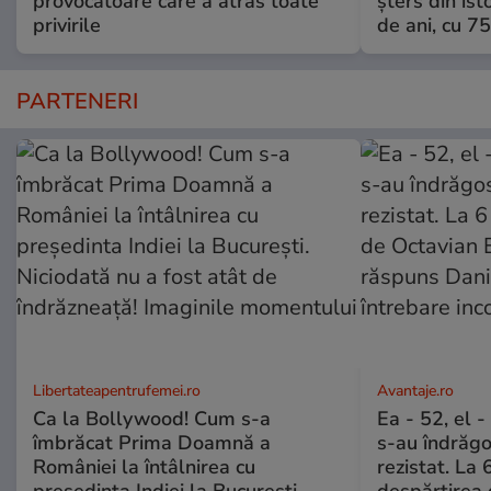
provocatoare care a atras toate
șters din ist
privirile
de ani, cu 7
PARTENERI
Libertateapentrufemei.ro
Avantaje.ro
Ca la Bollywood! Cum s-a
Ea - 52, el 
îmbrăcat Prima Doamnă a
s-au îndrăgos
României la întâlnirea cu
rezistat. La 