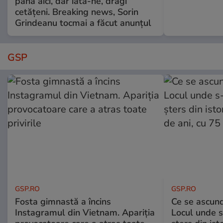
până aici, dar iată-ne, dragi
cetățeni. Breaking news, Sorin
Grindeanu tocmai a făcut anunțul
GSP
GSP.RO
GSP.RO
Fosta gimnastă a încins
Ce se ascund
Instagramul din Vietnam. Apariția
Locul unde s-