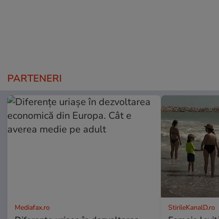
PARTENERI
Mediafax.ro
StirileKanalD.ro