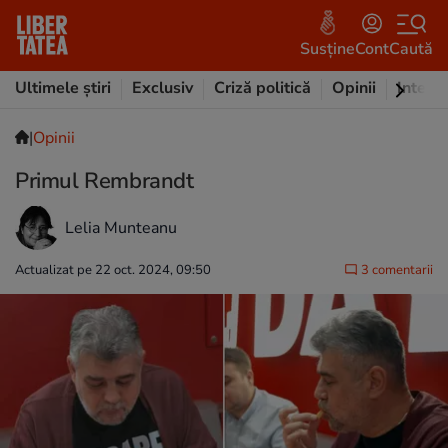
Susține
Cont
Caută
Ultimele știri
Exclusiv
Criză politică
Opinii
Intervi
|
Opinii
Primul Rembrandt
Lelia Munteanu
Actualizat pe 22 oct. 2024, 09:50
3 comentarii