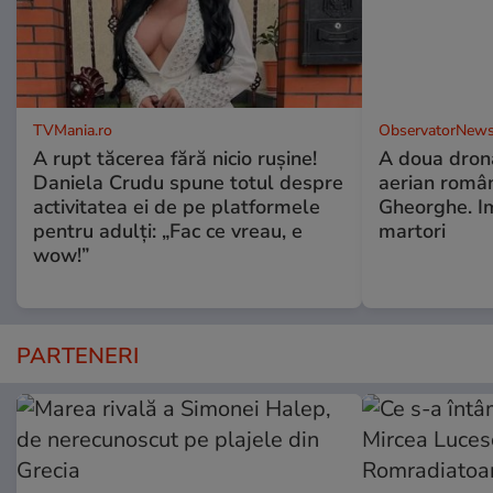
TVMania.ro
ObservatorNews
A rupt tăcerea fără nicio rușine!
A doua dronă
Daniela Crudu spune totul despre
aerian român
activitatea ei de pe platformele
Gheorghe. Im
pentru adulți: „Fac ce vreau, e
martori
wow!”
PARTENERI