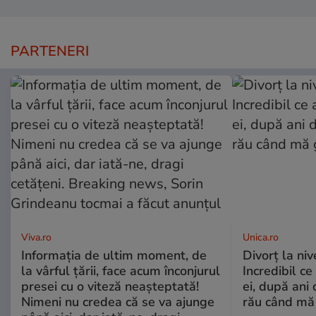
PARTENERI
Viva.ro
Unica.ro
Informația de ultim moment, de
Divorț la nive
la vârful țării, face acum înconjurul
Incredibil ce
presei cu o viteză neașteptată!
ei, după ani 
Nimeni nu credea că se va ajunge
rău când mă