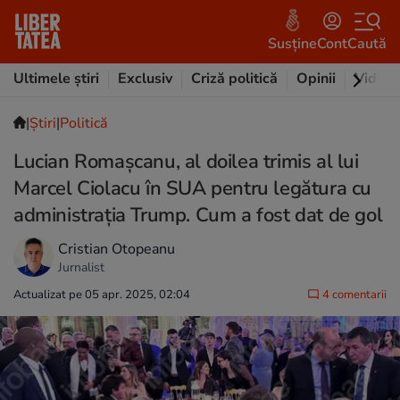
Susține
Cont
Caută
Ultimele știri
Exclusiv
Criză politică
Opinii
Video
|
Ştiri
|
Politică
Lucian Romașcanu, al doilea trimis al lui
Marcel Ciolacu în SUA pentru legătura cu
administrația Trump. Cum a fost dat de gol
Cristian Otopeanu
Jurnalist
Actualizat pe 05 apr. 2025, 02:04
4 comentarii