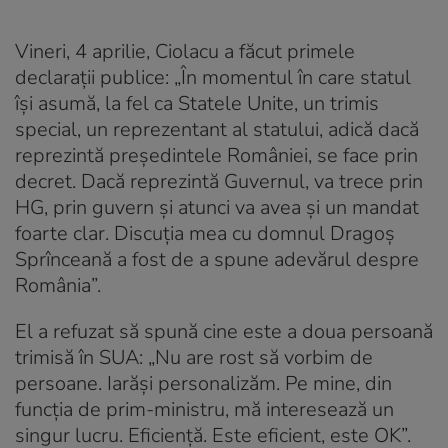
Vineri, 4 aprilie, Ciolacu a făcut primele
declarații publice: „În momentul în care statul
îşi asumă, la fel ca Statele Unite, un trimis
special, un reprezentant al statului, adică dacă
reprezintă preşedintele României, se face prin
decret. Dacă reprezintă Guvernul, va trece prin
HG, prin guvern şi atunci va avea şi un mandat
foarte clar. Discuția mea cu domnul Dragoș
Sprînceană a fost de a spune adevărul despre
România”.
El a refuzat să spună cine este a doua persoană
trimisă în SUA: „Nu are rost să vorbim de
persoane. Iarăşi personalizăm. Pe mine, din
funcţia de prim-ministru, mă interesează un
singur lucru. Eficienţă. Este eficient, este OK”.