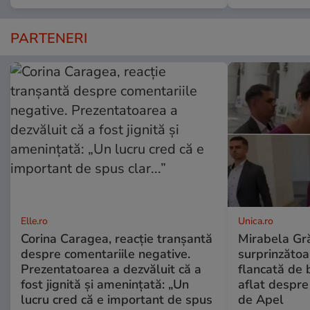
PARTENERI
Elle.ro
Unica.ro
Corina Caragea, reacție tranșantă
Mirabela Gră
despre comentariile negative.
surprinzătoar
Prezentatoarea a dezvăluit că a
flancată de 
fost jignită și amenințată: „Un
aflat despre
lucru cred că e important de spus
de Apel