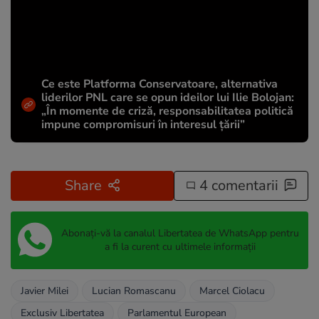
Ce este Platforma Conservatoare, alternativa
liderilor PNL care se opun ideilor lui Ilie Bolojan:
„În momente de criză, responsabilitatea politică
impune compromisuri în interesul țării”
Share
4 comentarii
Abonați-vă la canalul Libertatea de WhatsApp pentru
a fi la curent cu ultimele informații
Javier Milei
Lucian Romascanu
Marcel Ciolacu
Exclusiv Libertatea
Parlamentul European