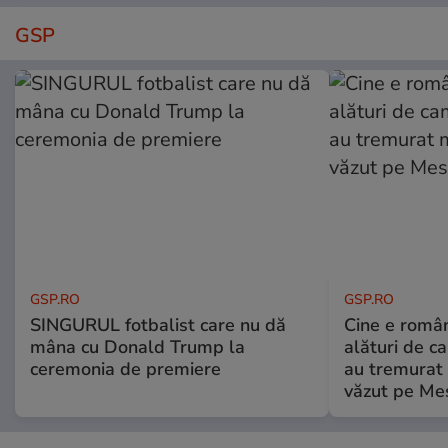
GSP
GSP.RO
GSP.RO
SINGURUL fotbalist care nu dă
Cine e româ
mâna cu Donald Trump la
alături de c
ceremonia de premiere
au tremurat
văzut pe Mes