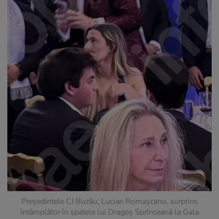
Președintele CJ Buzău, Lucian Romașcanu, surprins
întâmplător în spatele lui Dragoș Sprînceană la Gala