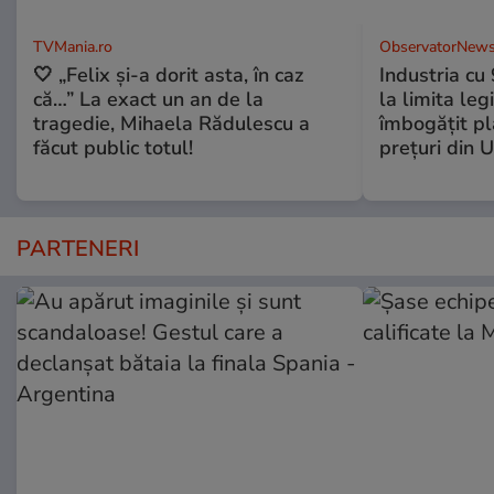
TVMania.ro
ObservatorNews
🤍 „Felix și-a dorit asta, în caz
Industria cu
că…” La exact un an de la
la limita leg
tragedie, Mihaela Rădulescu a
îmbogăţit pl
făcut public totul!
preţuri din 
PARTENERI