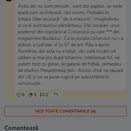
Ăștia doi nu sunt emisari , sunt doi papitoi, se vede
după cum se îmbracă , doi clovni. Probabil în
timpul liber se joacă “ de-a masonii “ imaginându-
și ca ei sunt buricul pământului. Doi cocalari, unul
prietenul din copilărie al Ciolanului cu care *** din
magazinele Buzăului . Ca la școala ciolanului nu i-a
plăcut, a luat bac ul la 37 de ani. Rău a ajuns
România, dar asta nu e totul , din vară riscăm să
cădem și mai jos după Iohannis, intelectual fin, ne
putem trezi cu golan de galerie de fotbal, derbedeu
de stadion Președintele țării . Atunci chiar ne zboară
din UE și se va pune rugină pe autostrăzile în
construcție.
6
3
2
VEZI TOATE COMENTARIILE (4)
Comentează