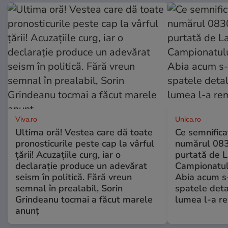
Viva.ro
Unica.ro
Ultima oră! Vestea care dă toate
Ce semnificaț
pronosticurile peste cap la vârful
numărul 083
țării! Acuzațiile curg, iar o
purtată de L
declarație produce un adevărat
Campionatul
seism în politică. Fără vreun
Abia acum s-
semnal în prealabil, Sorin
spatele deta
Grindeanu tocmai a făcut marele
lumea l-a r
anunț