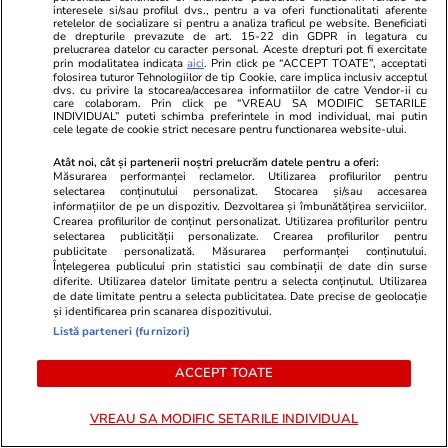
interesele si/sau profilul dvs., pentru a va oferi functionalitati aferente
retelelor de socializare si pentru a analiza traficul pe website. Beneficiati
de drepturile prevazute de art. 15-22 din GDPR in legatura cu
prelucrarea datelor cu caracter personal. Aceste drepturi pot fi exercitate
prin modalitatea indicata
aici
. Prin click pe “ACCEPT TOATE”, acceptati
folosirea tuturor Tehnologiilor de tip Cookie, care implica inclusiv acceptul
PARTENERI
dvs. cu privire la stocarea/accesarea informatiilor de catre Vendor-ii cu
care colaboram. Prin click pe “VREAU SA MODIFIC SETARILE
INDIVIDUAL” puteti schimba preferintele in mod individual, mai putin
cele legate de cookie strict necesare pentru functionarea website-ului.
Atât noi, cât și partenerii noștri prelucrăm datele pentru a oferi:
Măsurarea performanței reclamelor. Utilizarea profilurilor pentru
selectarea conținutului personalizat. Stocarea și/sau accesarea
informațiilor de pe un dispozitiv. Dezvoltarea și îmbunătățirea serviciilor.
Crearea profilurilor de conținut personalizat. Utilizarea profilurilor pentru
selectarea publicității personalizate. Crearea profilurilor pentru
publicitate personalizată. Măsurarea performanței conținutului.
Înțelegerea publicului prin statistici sau combinații de date din surse
diferite. Utilizarea datelor limitate pentru a selecta conținutul. Utilizarea
de date limitate pentru a selecta publicitatea. Date precise de geolocație
și identificarea prin scanarea dispozitivului.
Listă parteneri (furnizori)
Mediafax.ro
StirileKanalD.ro
Revoltă în jurul lui Bolojan:
Sorin Grinde
ACCEPT TOATE
contestatarii lansează un manifest
lui Veștea
împotriva „neoprogresismului”
VREAU SA MODIFIC SETARILE INDIVIDUAL