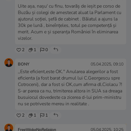
Uite așa, nașu' cu finu, tovarăș de ieșit pe corso de
Buzău și colegi de amestecat aluat la Parlament cu
ajutorul soției, șefă de cabinet . Băiatul a ajuns la
30k pe lună , bineînțeles, totul pe competență și
merit. Acum e și speranța României în eliminarea
vizelor.
2
1
0
BONY
05.04.2025, 09:10
,,Este eficient,este OK.'' Anularea alegerilor a fost
eficienta (a fost barat drumul lui C.Georgescu spre
Cotroceni), dar a fost si OK,cum afirma dl.Ciolacu ?!
S-ar parea ca nu, trimiterea altora in SUA sa dreaga
busuiocul dovedeste ca zicerea d-lui prim-ministru
nu se potriveste mereu in realitate .
2
1
1
FreeWokeNoReligion
05.04.2025, 10:25