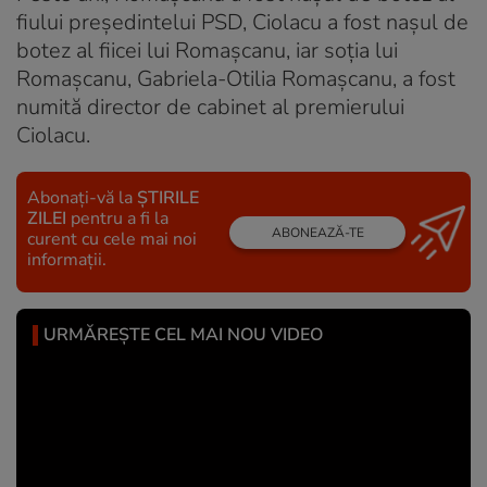
fiului președintelui PSD, Ciolacu a fost nașul de
botez al fiicei lui Romașcanu, iar soția lui
Romașcanu, Gabriela-Otilia Romașcanu, a fost
numită director de cabinet al premierului
Ciolacu.
Abonați-vă la
ȘTIRILE
ZILEI
pentru a fi la
ABONEAZĂ-TE
curent cu cele mai noi
informații.
URMĂREȘTE CEL MAI NOU VIDEO