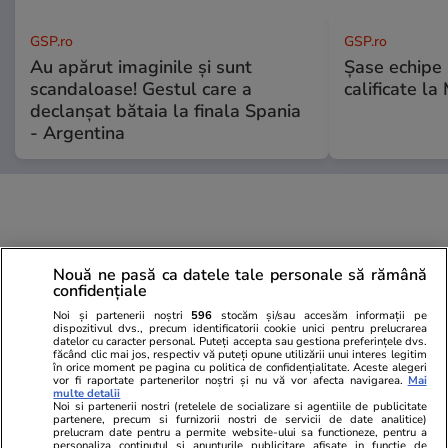
GSP.ro
GSP.ro
Au apărut imaginile și sunt
Șase echipe 
scandaloase! Gestul care a
calificate la
declanșat bătaia la finala Spania
- Argentina
Nouă ne pasă ca datele tale personale să rămână
confidențiale
Noi și partenerii noștri
596
stocăm și/sau accesăm informații pe
dispozitivul dvs., precum identificatorii cookie unici pentru prelucrarea
datelor cu caracter personal. Puteți accepta sau gestiona preferințele dvs.
făcând clic mai jos, respectiv vă puteți opune utilizării unui interes legitim
în orice moment pe pagina cu politica de confidențialitate. Aceste alegeri
vor fi raportate partenerilor noștri și nu vă vor afecta navigarea.
Mai
multe detalii
Noi si partenerii nostri (retelele de socializare si agentiile de publicitate
partenere, precum si furnizorii nostri de servicii de date analitice)
prelucram date pentru a permite website-ului sa functioneze, pentru a
personaliza continutul si anunturile publicitare afisate in functie de