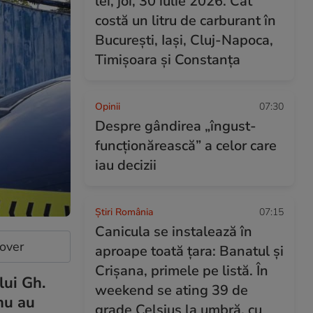
lei, joi, 30 iulie 2026. Cât
costă un litru de carburant în
București, Iași, Cluj-Napoca,
Timișoara și Constanța
Opinii
07:30
Despre gândirea „îngust-
funcționărească” a celor care
iau decizii
Știri România
07:15
Canicula se instalează în
cover
aproape toată țara: Banatul și
Crișana, primele pe listă. În
lui Gh.
weekend se ating 39 de
 nu au
grade Celsius la umbră, cu