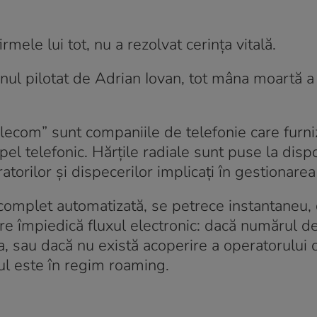
rmele lui tot, nu a rezolvat cerința vitală.
nul pilotat de Adrian Iovan, tot mâna moartă a
lecom” sunt companiile de telefonie care furn
pel telefonic. Hărțile radiale sunt puse la disp
atorilor și dispecerilor implicați în gestionarea
 complet automatizată, se petrece instantaneu,
re împiedică fluxul electronic: dacă numărul d
, sau dacă nu există acoperire a operatorului 
ul este în regim roaming.