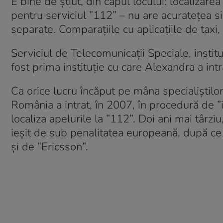
E bine de știut, din capul locului: localizar
pentru serviciul ”112” – nu are acuratețea s
separate. Comparațiile cu aplicațiile de taxi, 
Serviciul de Telecomunicații Speciale, insti
fost prima instituție cu care Alexandra a intr
Ca orice lucru încăput pe mâna specialiștilor 
România a intrat, în 2007, în procedură de 
localiza apelurile la ”112”. Doi ani mai târz
ieșit de sub penalitatea europeană, după ce 
și de ”Ericsson”.