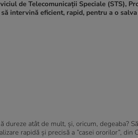
erviciul de Telecomunicații Speciale (STS), P
să intervină eficient, rapid, pentru a o salva
 să dureze atât de mult, și, oricum, degeaba? S
izare rapidă și precisă a ”casei ororilor”, din 