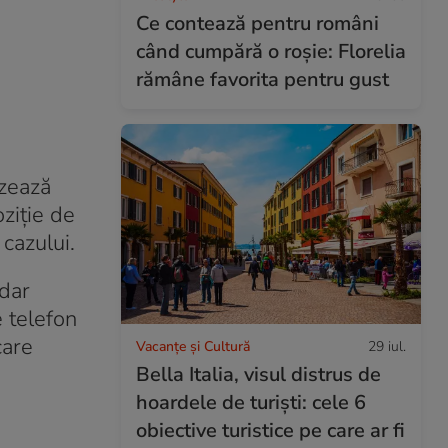
Ce contează pentru români
când cumpără o roșie: Florelia
rămâne favorita pentru gust
izează
oziție de
 cazului.
 dar
e telefon
care
Vacanțe și Cultură
29 iul.
Bella Italia, visul distrus de
hoardele de turiști: cele 6
obiective turistice pe care ar fi