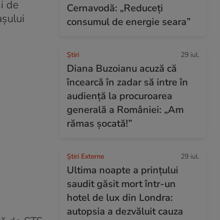
i de
Cernavodă: „Reduceți
așului
consumul de energie seara”
Ştiri
29 iul.
Diana Buzoianu acuză că
încearcă în zadar să intre în
audiență la procuroarea
generală a României: „Am
rămas șocată!”
Știri Externe
29 iul.
Ultima noapte a prințului
saudit găsit mort într-un
hotel de lux din Londra:
autopsia a dezvăluit cauza