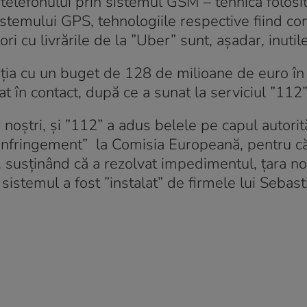
ea telefonului prin sistemul GSM – tehnica folos
istemului GPS, tehnologiile respective fiind c
ori cu livrările de la ”Uber” sunt, așadar, inutil
tuția cu un buget de 128 de milioane de euro în
at în contact, după ce a sunat la serviciul ”112
noștri, și ”112” a adus belele pe capul autorită
”infringement” la Comisia Europeană, pentru c
iu, susținând că a rezolvat impedimentul, țara no
sistemul a fost ”instalat” de firmele lui Sebast