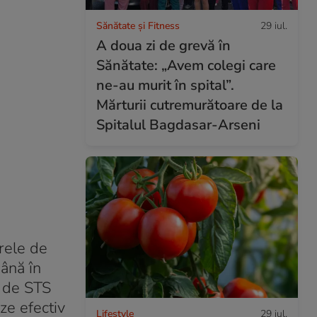
Sănătate și Fitness
29 iul.
A doua zi de grevă în
Sănătate: „Avem colegi care
ne-au murit în spital”.
Mărturii cutremurătoare de la
Spitalul Bagdasar-Arseni
arele de
până în
ă de STS
ze efectiv
Lifestyle
29 iul.