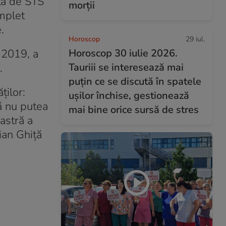
ită de STS
morții
omplet
e.
Horoscop
29 iul.
 2019, a
Horoscop 30 iulie 2026.
”.
Tauriii se interesează mai
puțin ce se discută în spatele
ților:
ușilor închise, gestionează
ă nu putea
mai bine orice sursă de stres
astră a
ian Ghiță