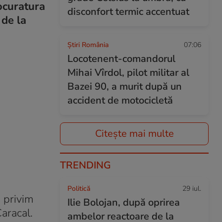
rocuratura
disconfort termic accentuat
 de la
Știri România
07:06
Locotenent-comandorul
Mihai Vîrdol, pilot militar al
Bazei 90, a murit după un
accident de motocicletă
Citește mai multe
TRENDING
Politică
29 iul.
ă privim
Ilie Bolojan, după oprirea
Caracal.
ambelor reactoare de la