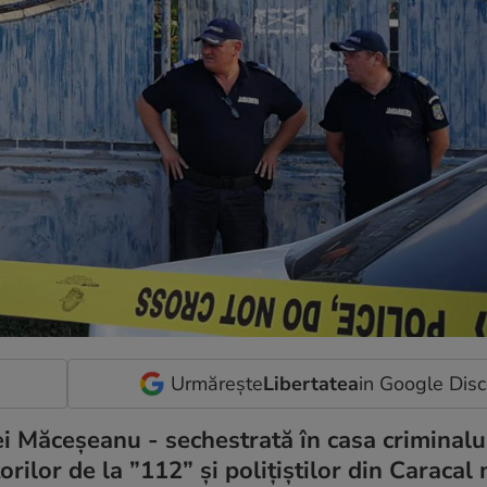
Urmărește
Libertatea
in Google Dis
ei Măceșeanu - sechestrată în casa criminalu
rilor de la ”112” și polițiștilor din Caracal