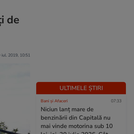
i de
 iul. 2019, 10:51
ULTIMELE ȘTIRI
Bani și Afaceri
07:33
Niciun lanț mare de
benzinării din Capitală nu
mai vinde motorina sub 10