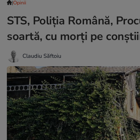
|
Opinii
STS, Poliția Română, Procu
soartă, cu morți pe conști
Claudiu Săftoiu