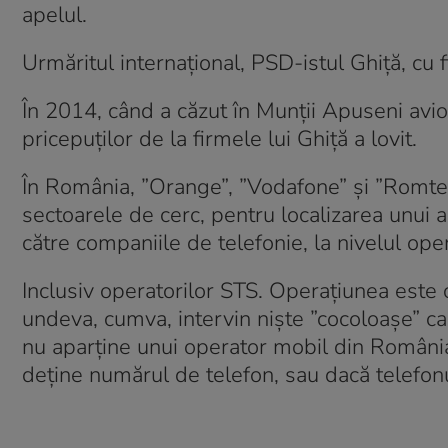
apelul.
Urmăritul internațional, PSD-istul Ghiță, cu fi
În 2014, când a căzut în Munții Apuseni avio
pricepuților de la firmele lui Ghiță a lovit.
În România, ”Orange”, ”Vodafone” și ”Romte
sectoarele de cerc, pentru localizarea unui a
către companiile de telefonie, la nivelul oper
Inclusiv operatorilor STS. Operațiunea este
undeva, cumva, intervin niște ”cocoloașe” ca
nu aparţine unui operator mobil din România
deţine numărul de telefon, sau dacă telefon