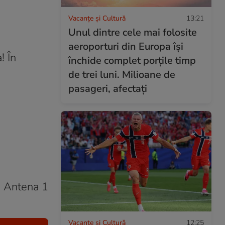
Vacanțe și Cultură
13:21
Unul dintre cele mai folosite
aeroporturi din Europa își
! În
închide complet porțile timp
de trei luni. Milioane de
pasageri, afectați
e Antena 1
Vacanțe și Cultură
12:25