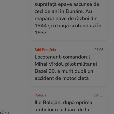
suprafață epave ascunse de
zeci de ani în Dunăre. Au
reapărut nave de război din
1944 și o barjă scufundată în
1937
Știri România
07:06
Locotenent-comandorul
Mihai Vîrdol, pilot militar al
Bazei 90, a murit după un
accident de motocicletă
Politică
29 iul.
Ilie Bolojan, după oprirea
ambelor reactoare de la
ărăm