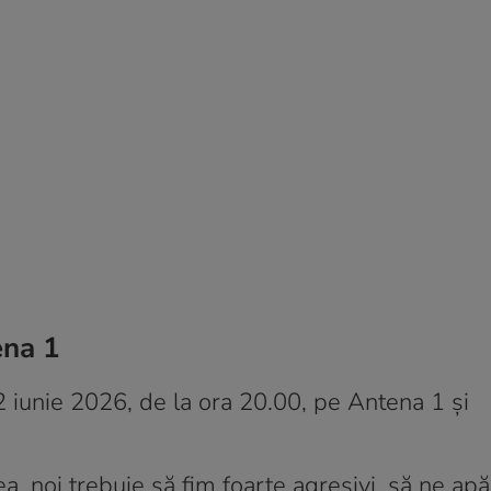
ena 1
2 iunie 2026, de la ora 20.00, pe Antena 1 și
a, noi trebuie să fim foarte agresivi, să ne ap