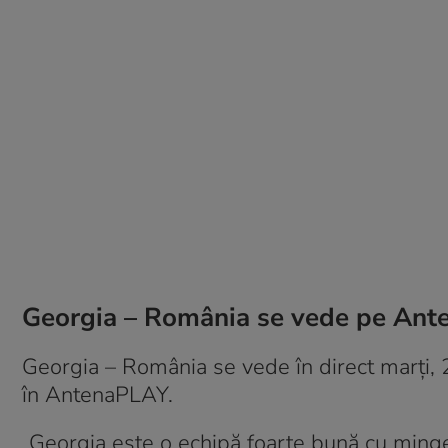
Georgia – România se vede pe Ant
Georgia – România se vede în direct marți, 
în AntenaPLAY.
„Georgia este o echipă foarte bună cu minge