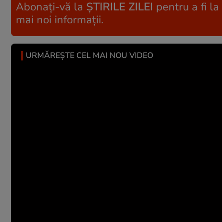
Abonați-vă la
ȘTIRILE ZILEI
pentru a fi la
mai noi informații.
URMĂREȘTE CEL MAI NOU VIDEO