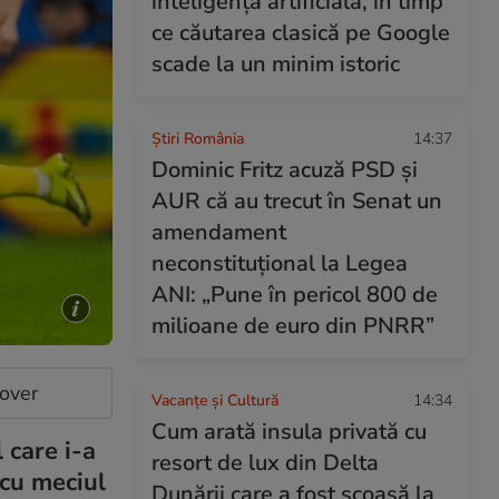
inteligența artificială, în timp
ce căutarea clasică pe Google
scade la un minim istoric
Știri România
14:37
Dominic Fritz acuză PSD și
AUR că au trecut în Senat un
amendament
neconstituțional la Legea
ANI: „Pune în pericol 800 de
milioane de euro din PNRR”
cover
Vacanțe și Cultură
14:34
Cum arată insula privată cu
 care i-a
resort de lux din Delta
 cu meciul
Dunării care a fost scoasă la