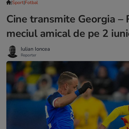
|
Sport
|
Fotbal
Cine transmite Georgia – 
meciul amical de pe 2 iun
Iulian Ioncea
Reporter