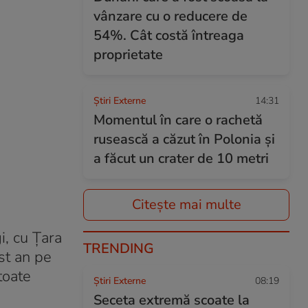
vânzare cu o reducere de
54%. Cât costă întreaga
proprietate
Știri Externe
14:31
Momentul în care o rachetă
rusească a căzut în Polonia și
a făcut un crater de 10 metri
Citește mai multe
i, cu Ţara
TRENDING
st an pe
toate
Știri Externe
08:19
Seceta extremă scoate la