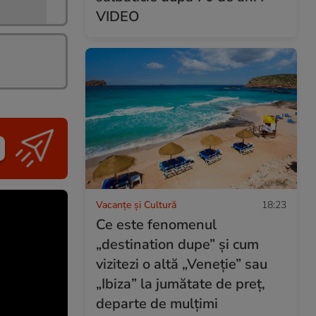
VIDEO
Vacanțe și Cultură
18:23
Ce este fenomenul
„destination dupe” și cum
vizitezi o altă „Veneție” sau
„Ibiza” la jumătate de preț,
departe de mulțimi