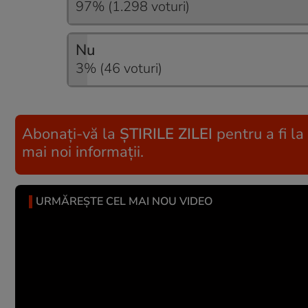
97% (1.298 voturi)
Nu
3% (46 voturi)
Abonați-vă la
ȘTIRILE ZILEI
pentru a fi la
mai noi informații.
URMĂREȘTE CEL MAI NOU VIDEO