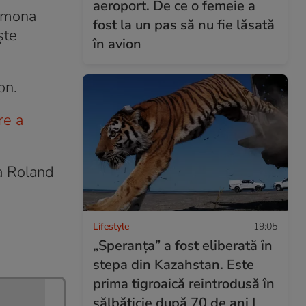
aeroport. De ce o femeie a
Simona
fost la un pas să nu fie lăsată
ște
în avion
on.
re a
a Roland
Lifestyle
19:05
„Speranța” a fost eliberată în
stepa din Kazahstan. Este
prima tigroaică reintrodusă în
sălbăticie după 70 de ani I