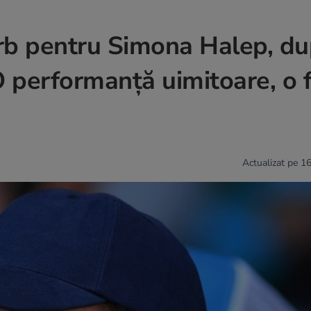
erb pentru Simona Halep, d
O performanță uimitoare, o 
Actualizat pe 16