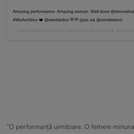
Amazing performance. Amazing woman. Well done @simonahal
#WeAreSimo ❤️ @wimbledon 💚💜 (pics via @wimbledon)
A post shared by
Darren Cahill
(@dc10s) on
Jul 15, 2019 at
”O performanță uimitoare. O femeie minunată.