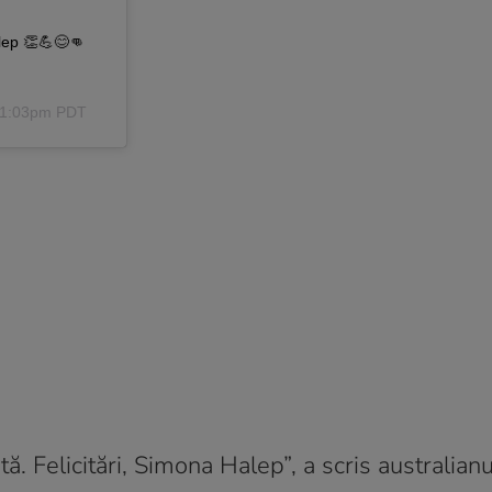
ep 👏💪😊👊
 11:03pm PDT
 Felicitări, Simona Halep”, a scris australianu