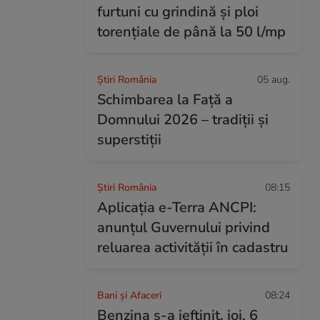
furtuni cu grindină și ploi
torențiale de până la 50 l/mp
Știri România
05 aug.
Schimbarea la Față a
Domnului 2026 – tradiții și
superstiții
Știri România
08:15
Aplicația e-Terra ANCPI:
anunțul Guvernului privind
reluarea activității în cadastru
Bani și Afaceri
08:24
Benzina s-a ieftinit, joi, 6