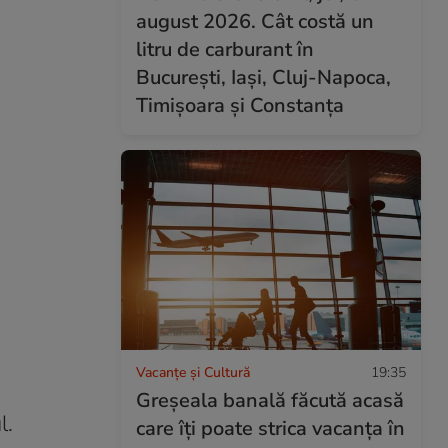
august 2026. Cât costă un
litru de carburant în
București, Iași, Cluj-Napoca,
Timișoara și Constanța
Vacanțe și Cultură
19:35
Greșeala banală făcută acasă
l.
care îți poate strica vacanța în