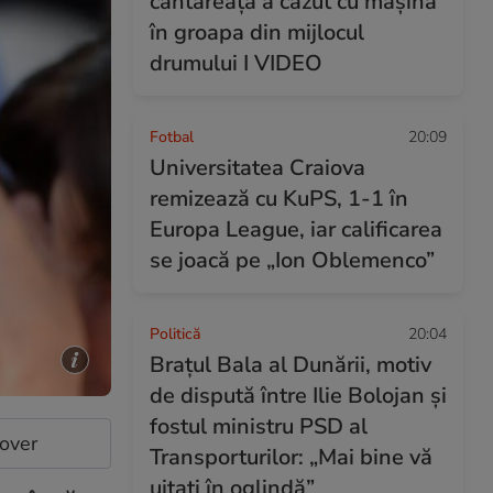
cântăreață a căzut cu mașina
în groapa din mijlocul
drumului I VIDEO
Fotbal
20:09
Universitatea Craiova
remizează cu KuPS, 1-1 în
Europa League, iar calificarea
se joacă pe „Ion Oblemenco”
Politică
20:04
Brațul Bala al Dunării, motiv
de dispută între Ilie Bolojan și
fostul ministru PSD al
cover
Transporturilor: „Mai bine vă
uitați în oglindă”