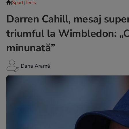
|
Sport
|
Tenis
Darren Cahill, mesaj sup
triumful la Wimbledon: „
minunată”
Dana Aramă