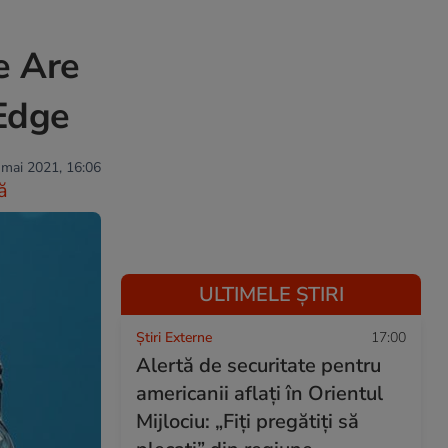
e Are
 Edge
 mai 2021, 16:06
ă
ULTIMELE ȘTIRI
Știri Externe
17:00
Alertă de securitate pentru
americanii aflați în Orientul
Mijlociu: „Fiți pregătiți să