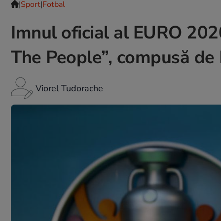
|
Sport
|
Fotbal
Imnul oficial al EURO 202
The People”, compusă de 
Viorel Tudorache