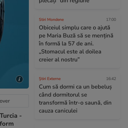
plecați” din regiune
Stiri Mondene
17:00
Obiceiul simplu care o ajută
pe Maria Buză să se mențină
în formă la 57 de ani.
„Stomacul este al doilea
creier al nostru”
Știri Externe
16:42
Cum să dormi ca un bebeluș
când dormitorul se
cover
transformă într-o saună, din
cauza caniculei
Turcia -
nform