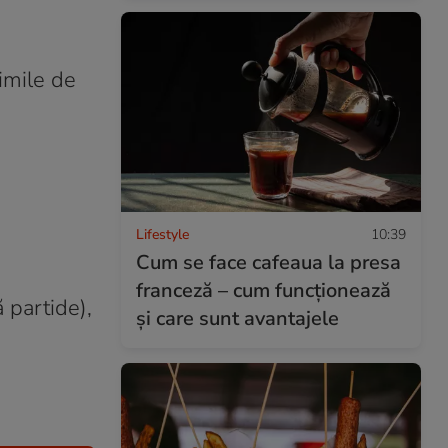
imile de
Lifestyle
10:39
Cum se face cafeaua la presa
franceză – cum funcționează
 partide),
și care sunt avantajele