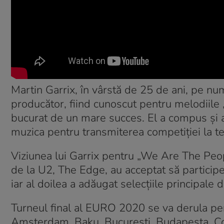
Martin Garrix, în vârstă de 25 de ani, pe nu
producător, fiind cunoscut pentru melodiile 
bucurat de un mare succes. El a compus şi ac
muzica pentru transmiterea competiţiei la te
Viziunea lui Garrix pentru „We Are The Peopl
de la U2, The Edge, au acceptat să participe 
iar al doilea a adăugat selecţiile principale d
Turneul final al EURO 2020 se va derula pe
Amsterdam, Baku, Bucureşti, Budapesta, C