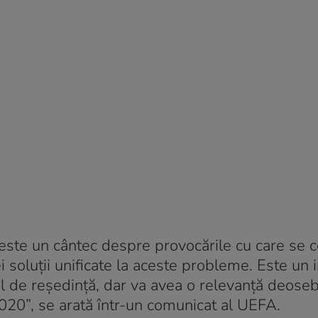
te un cântec despre provocările cu care se c
i soluţii unificate la aceste probleme. Este un
cul de reşedinţă, dar va avea o relevanţă deoseb
020”, se arată într-un comunicat al UEFA.