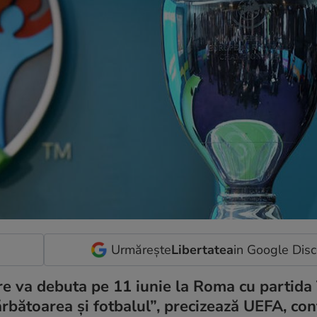
Urmărește
Libertatea
in Google Dis
re va debuta pe 11 iunie la Roma cu partida 
ărbătoarea şi fotbalul”, precizează UEFA, co