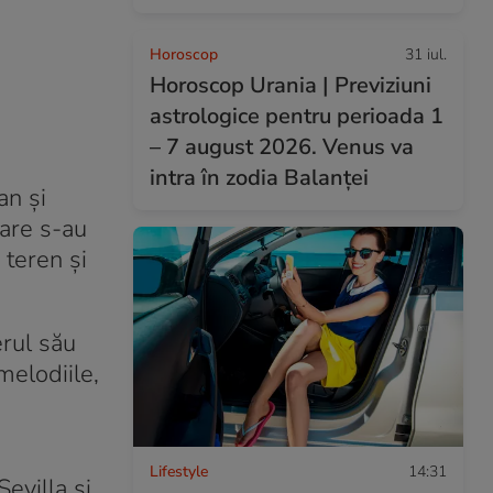
Horoscop
31 iul.
Horoscop Urania | Previziuni
astrologice pentru perioada 1
– 7 august 2026. Venus va
intra în zodia Balanței
an şi
care s-au
 teren şi
erul său
melodiile,
Lifestyle
14:31
villa şi