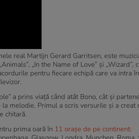
mele real Martijn Gerard Garritsen, este muzici
„Animals”, „In the Name of Love” şi „Wizard”, 
ordurile pentru fiecare echipă care va intra în
levizor.
e” a prins viaţă când atât Bono, cât şi parten
la melodie. Primul a scris versurile şi a creat 
e chitară.
ntru prima oară în
11 oraşe de pe continent:
openhaga, Glasgow, Londra, Munchen, Roma, Se