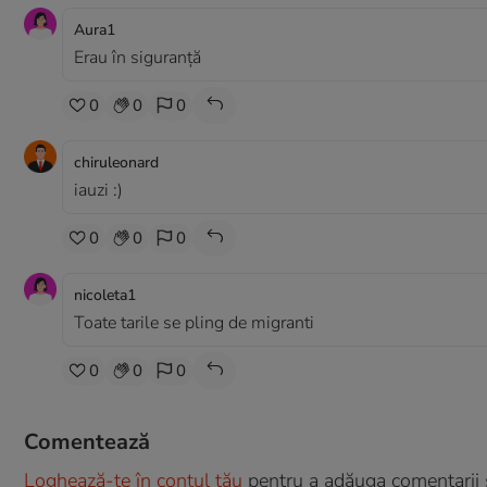
Aura1
Erau în siguranță
0
0
0
chiruleonard
iauzi :)
0
0
0
nicoleta1
Toate tarile se pling de migranti
0
0
0
Comentează
Loghează-te în contul tău
pentru a adăuga comentarii și