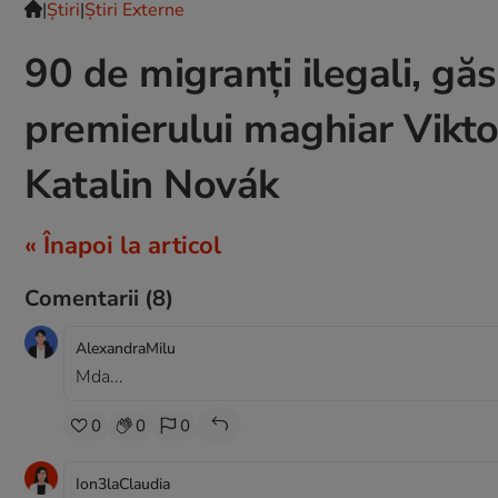
|
Ştiri
|
Știri Externe
90 de migranți ilegali, găs
premierului maghiar Vikto
Katalin Novák
« Înapoi la articol
Comentarii
(8)
AlexandraMilu
Mda...
0
0
0
Ion3laClaudia