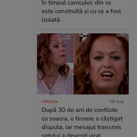
în timpul caniculei: din ce
este construită și cu ce a fost
izolată
Lifestyle
06 aug.
După 30 de ani de conflicte
cu soacra, o femeie a câștigat
disputa, iar mesajul transmis
soțului a devenit viral