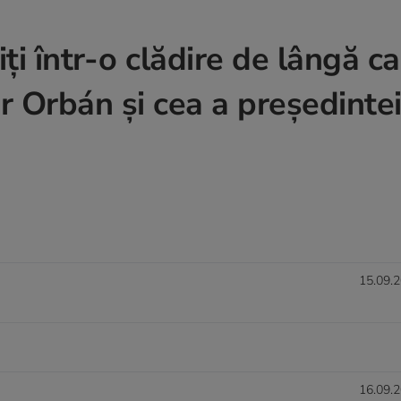
iți într-o clădire de lângă c
r Orbán și cea a președinte
15.09.2
16.09.2