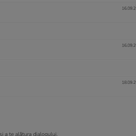
16.09.2
16.09.2
18.09.2
 a te alătura dialogului.