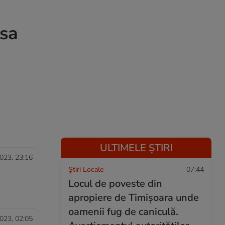
asa
i
ULTIMELE ȘTIRI
023, 23:16
Știri Locale
07:44
Locul de poveste din
apropiere de Timișoara unde
oamenii fug de caniculă.
023, 02:05