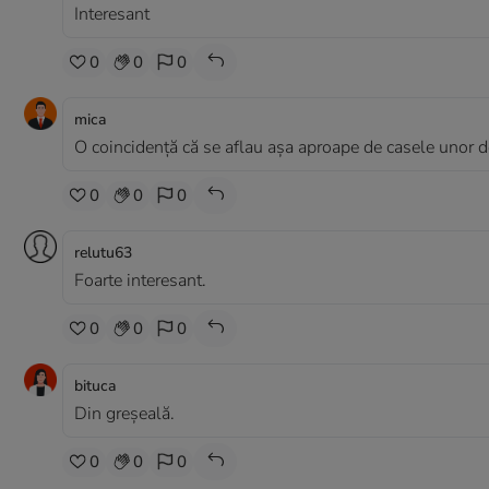
Interesant
0
0
0
mica
O coincidență că se aflau așa aproape de casele unor d
0
0
0
relutu63
Foarte interesant.
0
0
0
bituca
Din greșeală.
0
0
0