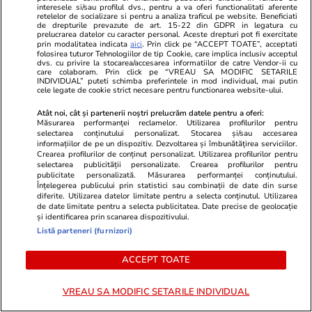
interesele si/sau profilul dvs., pentru a va oferi functionalitati aferente
retelelor de socializare si pentru a analiza traficul pe website. Beneficiati
de drepturile prevazute de art. 15-22 din GDPR in legatura cu
Știri Externe
28 iul.
prelucrarea datelor cu caracter personal. Aceste drepturi pot fi exercitate
prin modalitatea indicata
aici
. Prin click pe “ACCEPT TOATE”, acceptati
Vremea în Grecia, în august 2026. Un „dom de
folosirea tuturor Tehnologiilor de tip Cookie, care implica inclusiv acceptul
dvs. cu privire la stocarea/accesarea informatiilor de catre Vendor-ii cu
căldură” ar putea aduce temperaturi extreme,
care colaboram. Prin click pe “VREAU SA MODIFIC SETARILE
INDIVIDUAL” puteti schimba preferintele in mod individual, mai putin
de peste 44 grade Celsius
cele legate de cookie strict necesare pentru functionarea website-ului.
Atât noi, cât și partenerii noștri prelucrăm datele pentru a oferi:
Măsurarea performanței reclamelor. Utilizarea profilurilor pentru
Horoscop
27 iul.
selectarea conținutului personalizat. Stocarea și/sau accesarea
informațiilor de pe un dispozitiv. Dezvoltarea și îmbunătățirea serviciilor.
Luna plină din 29 iulie deschide un nou capitol.
Crearea profilurilor de conținut personalizat. Utilizarea profilurilor pentru
selectarea publicității personalizate. Crearea profilurilor pentru
Este momentul astral care îți poate schimba
publicitate personalizată. Măsurarea performanței conținutului.
Înțelegerea publicului prin statistici sau combinații de date din surse
direcția vieții
diferite. Utilizarea datelor limitate pentru a selecta conținutul. Utilizarea
de date limitate pentru a selecta publicitatea. Date precise de geolocație
și identificarea prin scanarea dispozitivului.
Listă parteneri (furnizori)
Horoscop
28 iul.
Horoscop 29 iulie 2026. Săgetătorii au șansa
ACCEPT TOATE
de a descoperi că o anumită doză de
flexibilitate interioară le este de mare folos
VREAU SA MODIFIC SETARILE INDIVIDUAL