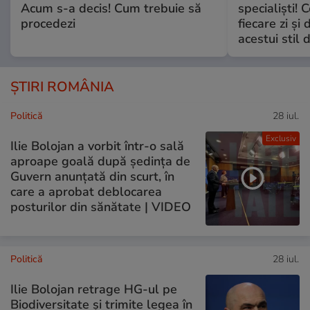
Acum s-a decis! Cum trebuie să
specialiști! 
procedezi
fiecare zi și 
acestui stil 
ȘTIRI ROMÂNIA
Politică
28 iul.
Exclusiv
Ilie Bolojan a vorbit într-o sală
aproape goală după ședința de
Guvern anunțată din scurt, în
care a aprobat deblocarea
posturilor din sănătate | VIDEO
Politică
28 iul.
Ilie Bolojan retrage HG-ul pe
Biodiversitate și trimite legea în