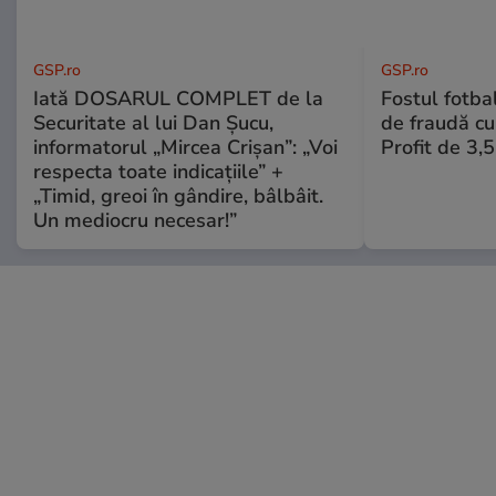
GSP.ro
GSP.ro
Iată DOSARUL COMPLET de la
Fostul fotba
Securitate al lui Dan Șucu,
de fraudă cu 
informatorul „Mircea Crișan”: „Voi
Profit de 3,
respecta toate indicațiile” +
„Timid, greoi în gândire, bâlbâit.
Un mediocru necesar!”