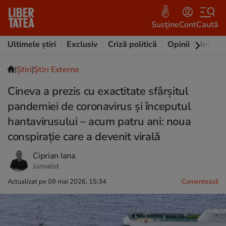
Susține
Cont
Caută
Ultimele știri
Exclusiv
Criză politică
Opinii
Intervi
|
Ştiri
|
Știri Externe
Cineva a prezis cu exactitate sfârșitul
pandemiei de coronavirus și începutul
hantavirusului – acum patru ani: noua
conspirație care a devenit virală
Ciprian Iana
Jurnalist
Actualizat pe 09 mai 2026, 15:34
Comentează