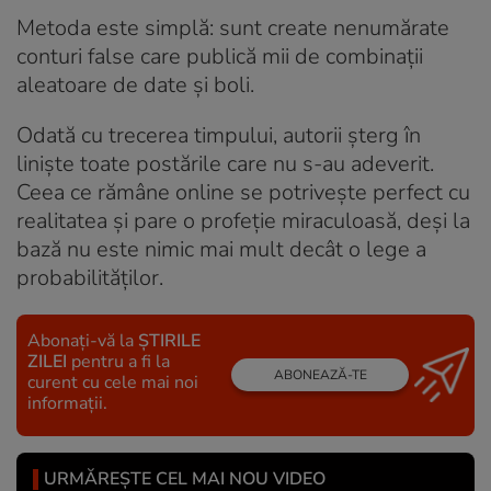
Metoda este simplă: sunt create nenumărate
conturi false care publică mii de combinații
aleatoare de date și boli.
Odată cu trecerea timpului, autorii șterg în
liniște toate postările care nu s-au adeverit.
Ceea ce rămâne online se potrivește perfect cu
realitatea și pare o profeție miraculoasă, deși la
bază nu este nimic mai mult decât o lege a
probabilităților.
Abonați-vă la
ȘTIRILE
ZILEI
pentru a fi la
ABONEAZĂ-TE
curent cu cele mai noi
informații.
URMĂREȘTE CEL MAI NOU VIDEO