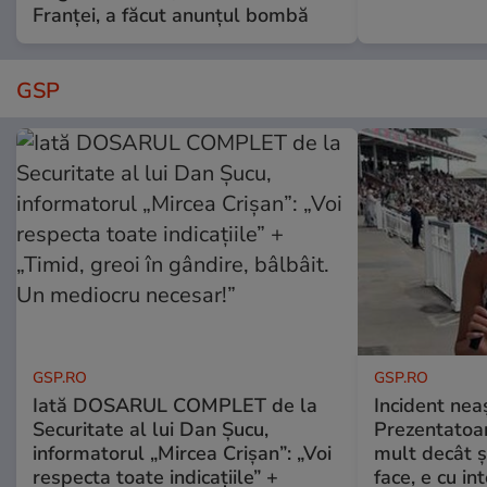
Franței, a făcut anunțul bombă
GSP
GSP.RO
GSP.RO
Iată DOSARUL COMPLET de la
Incident neaș
Securitate al lui Dan Șucu,
Prezentatoa
informatorul „Mircea Crișan”: „Voi
mult decât și
respecta toate indicațiile” +
face, e cu int