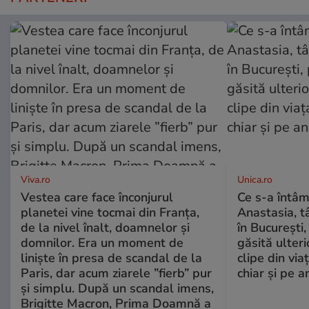
Viva.ro
Unica.ro
Vestea care face înconjurul
Ce s-a întâm
planetei vine tocmai din Franța,
Anastasia, t
de la nivel înalt, doamnelor și
în București,
domnilor. Era un moment de
găsită ulter
liniște în presa de scandal de la
clipe din via
Paris, dar acum ziarele ”fierb” pur
chiar și pe a
și simplu. După un scandal imens,
Brigitte Macron, Prima Doamnă a