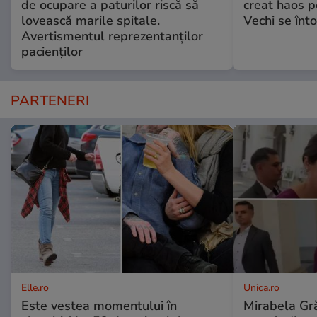
de ocupare a paturilor riscă să
creat haos p
lovească marile spitale.
Vechi se înt
Avertismentul reprezentanților
pacienților
PARTENERI
Elle.ro
Unica.ro
Este vestea momentului în
Mirabela Gră