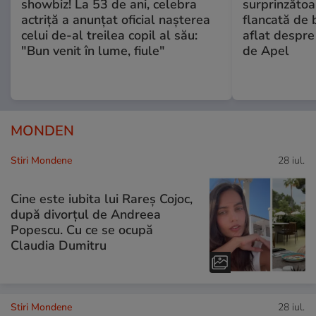
showbiz! La 53 de ani, celebra
surprinzătoar
actriță a anunțat oficial nașterea
flancată de 
celui de-al treilea copil al său:
aflat despre
"Bun venit în lume, fiule"
de Apel
MONDEN
Stiri Mondene
28 iul.
Cine este iubita lui Rareș Cojoc,
după divorțul de Andreea
Popescu. Cu ce se ocupă
Claudia Dumitru
Stiri Mondene
28 iul.