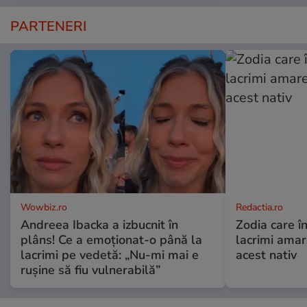
PARTENERI
Wowbiz.ro
Redactia.ro
Andreea Ibacka a izbucnit în
Zodia care în
plâns! Ce a emoționat-o până la
lacrimi ama
lacrimi pe vedetă: „Nu-mi mai e
acest nativ
rușine să fiu vulnerabilă”