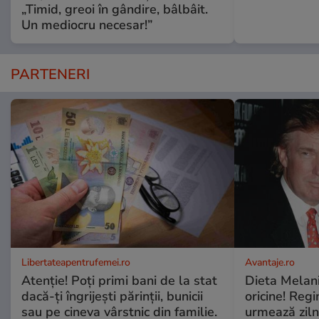
„Timid, greoi în gândire, bâlbâit.
Un mediocru necesar!”
PARTENERI
Libertateapentrufemei.ro
Avantaje.ro
Atenție! Poți primi bani de la stat
Dieta Melan
dacă-ți îngrijești părinții, bunicii
oricine! Regi
sau pe cineva vârstnic din familie.
urmează zilni