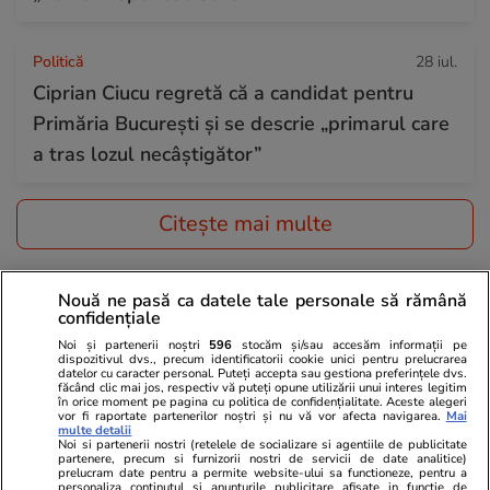
Politică
28 iul.
Ciprian Ciucu regretă că a candidat pentru
Primăria București și se descrie „primarul care
a tras lozul necâștigător”
Citește mai multe
TRENDING
Nouă ne pasă ca datele tale personale să rămână
confidențiale
Auto
28 iul.
Noi și partenerii noștri
596
stocăm și/sau accesăm informații pe
dispozitivul dvs., precum identificatorii cookie unici pentru prelucrarea
Amendă 2.000 de euro și suspendarea
datelor cu caracter personal. Puteți accepta sau gestiona preferințele dvs.
făcând clic mai jos, respectiv vă puteți opune utilizării unui interes legitim
în orice moment pe pagina cu politica de confidențialitate. Aceste alegeri
permisului auto pe loc, timp de un an: cu ce
vor fi raportate partenerilor noștri și nu vă vor afecta navigarea.
Mai
multe detalii
viteză este interzis să circuli pe autostrăzile din
Noi si partenerii nostri (retelele de socializare si agentiile de publicitate
partenere, precum si furnizorii nostri de servicii de date analitice)
Grecia
prelucram date pentru a permite website-ului sa functioneze, pentru a
personaliza continutul si anunturile publicitare afisate in functie de