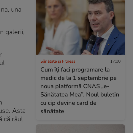
dna, una
 galerii,
r
Sănătate și Fitness
17:00
ul
Cum îți faci programare la
medic de la 1 septembrie pe
noua platformă CNAS „e-
Sănătatea Mea”. Noul buletin
n
cu cip devine card de
duse. Asta
sănătate
 că râul