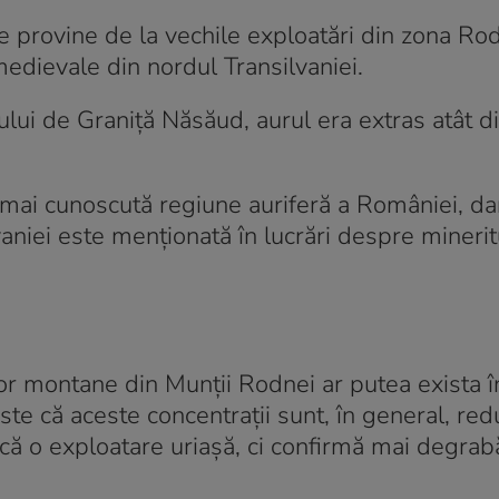
re provine de la vechile exploatări din zona Ro
edievale din nordul Transilvaniei.
ului de Graniță Năsăud, aurul era extras atât din
mai cunoscută regiune auriferă a României, da
vaniei este menționată în lucrări despre minerit
ăilor montane din Munții Rodnei ar putea exista î
ste că aceste concentrații sunt, în general, re
că o exploatare uriașă, ci confirmă mai degrabă