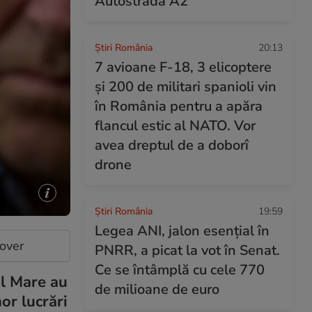
Autostrada A2
Știri România
20:13
7 avioane F-18, 3 elicoptere
și 200 de militari spanioli vin
în România pentru a apăra
flancul estic al NATO. Vor
avea dreptul de a doborî
drone
Știri România
19:59
Legea ANI, jalon esențial în
cover
PNRR, a picat la vot în Senat.
Ce se întâmplă cu cele 770
ul Mare au
de milioane de euro
or lucrări