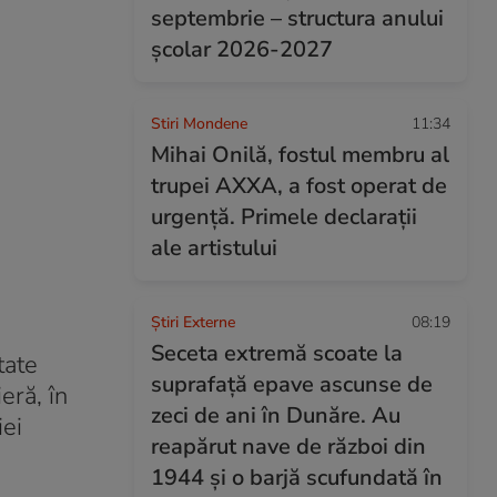
septembrie – structura anului
şcolar 2026-2027
Stiri Mondene
11:34
Mihai Onilă, fostul membru al
trupei AXXA, a fost operat de
urgență. Primele declarații
ale artistului
Știri Externe
08:19
Seceta extremă scoate la
tate
suprafață epave ascunse de
eră, în
zeci de ani în Dunăre. Au
iei
reapărut nave de război din
1944 și o barjă scufundată în