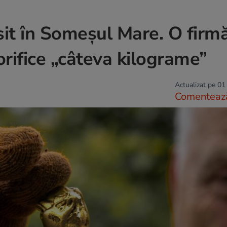
sit în Someșul Mare. O firm
orifice „câteva kilograme”
Actualizat pe 01
Comenteaz