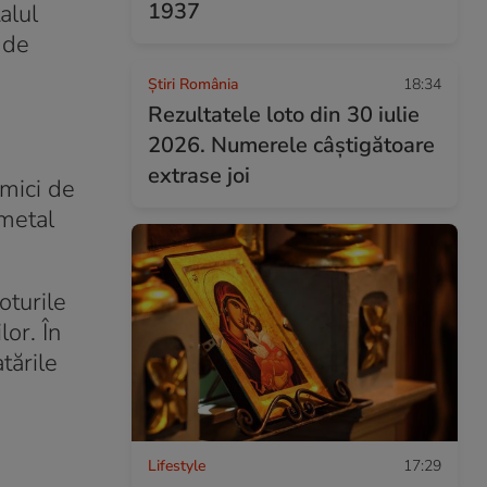
1937
alul
 de
Știri România
18:34
Rezultatele loto din 30 iulie
2026. Numerele câștigătoare
extrase joi
 mici de
 metal
oturile
lor. În
tările
Lifestyle
17:29