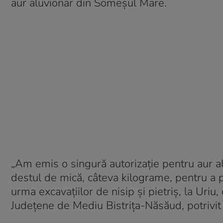
aur aluvionar din Someșul Mare.
„Am emis o singură autorizație pentru aur a
destul de mică, câteva kilograme, pentru a put
urma excavațiilor de nisip și pietriș, la Uriu,
Județene de Mediu Bistrița-Năsăud, potrivit