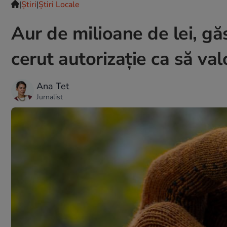
|
Ştiri
|
Știri Locale
Aur de milioane de lei, gă
cerut autorizație ca să val
Ana Tet
Jurnalist