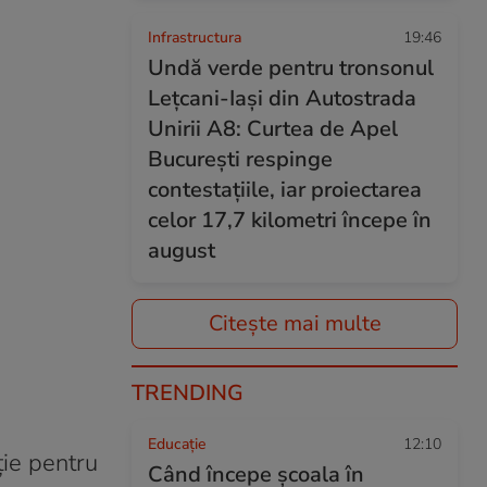
Infrastructura
19:46
Undă verde pentru tronsonul
Lețcani-Iași din Autostrada
Unirii A8: Curtea de Apel
București respinge
contestațiile, iar proiectarea
celor 17,7 kilometri începe în
august
Citește mai multe
TRENDING
Educație
12:10
ție pentru
Când începe şcoala în