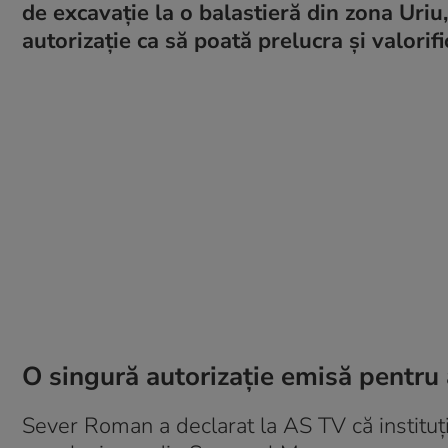
de excavație la o balastieră din zona Uriu,
autorizație ca să poată prelucra și valorif
O singură autorizație emisă pentru
Sever Roman a declarat la AS TV că instituț