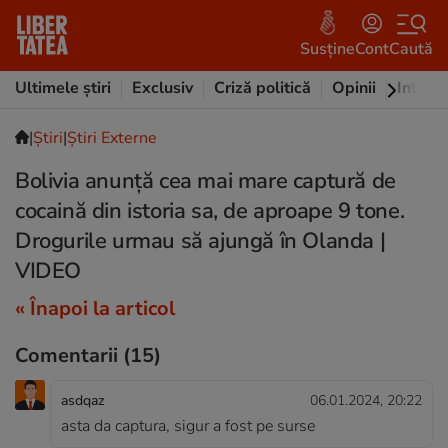
Susține
Cont
Caută
Ultimele știri
Exclusiv
Criză politică
Opinii
Intervi
|
Ştiri
|
Știri Externe
Bolivia anunță cea mai mare captură de
cocaină din istoria sa, de aproape 9 tone.
Drogurile urmau să ajungă în Olanda |
VIDEO
« Înapoi la articol
Comentarii
(15)
asdqaz
06.01.2024, 20:22
asta da captura, sigur a fost pe surse