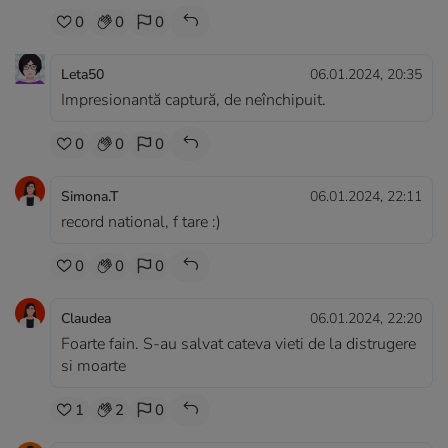
0
0
0
Leta50
06.01.2024, 20:35
Impresionantă captură, de neînchipuit.
0
0
0
Simona.T
06.01.2024, 22:11
record national, f tare :)
0
0
0
Claudea
06.01.2024, 22:20
Foarte fain. S-au salvat cateva vieti de la distrugere
si moarte
1
2
0