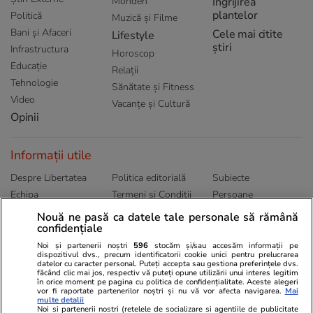
Monden
Ingrijirea
plantelor
Politică
Muzică și Filme
Bani și Afaceri
Cele mai citite
Lifestyle
știri
Infrastructura
Horoscop
Educație
Relații
Tehnologie
Sănătate și Fitness
Video
Vacanțe și Cultură
Opinii
Informații utile
Despre Libertatea
Politica editorială
Subiecte
Echipa
Termeni și Conditii
Persoane
Publicitate
Abonamente
Sitemap
Nouă ne pasă ca datele tale personale să rămână
confidențiale
Politica de
Autori
confidențialitate
Noi și partenerii noștri
596
stocăm și/sau accesăm informații pe
dispozitivul dvs., precum identificatorii cookie unici pentru prelucrarea
datelor cu caracter personal. Puteți accepta sau gestiona preferințele dvs.
Ringier România
făcând clic mai jos, respectiv vă puteți opune utilizării unui interes legitim
în orice moment pe pagina cu politica de confidențialitate. Aceste alegeri
vor fi raportate partenerilor noștri și nu vă vor afecta navigarea.
Mai
Libertatea pentru
ELLE
Locuri de muncă
multe detalii
femei
Noi si partenerii nostri (retelele de socializare si agentiile de publicitate