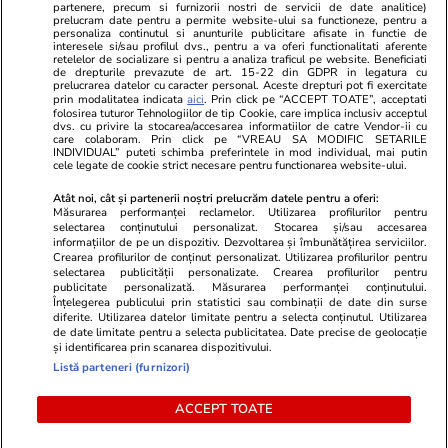
Gazeta Sporturilor
Imobiliare.ro
partenere, precum si furnizorii nostri de servicii de date analitice)
Unica.ro
prelucram date pentru a permite website-ului sa functioneze, pentru a
Stiri mondene
Jobradar24
personaliza continutul si anunturile publicitare afisate in functie de
Program TV
interesele si/sau profilul dvs., pentru a va oferi functionalitati aferente
Calculator sarcina
Imoradar24
retelelor de socializare si pentru a analiza traficul pe website. Beneficiati
Avantaje
Ajută Copiii
Colecții Libertatea
de drepturile prevazute de art. 15-22 din GDPR in legatura cu
prelucrarea datelor cu caracter personal. Aceste drepturi pot fi exercitate
prin modalitatea indicata
aici
. Prin click pe “ACCEPT TOATE”, acceptati
Pariază responsabil! Decizia ONJN nr. 821/25.09.2025.
folosirea tuturor Tehnologiilor de tip Cookie, care implica inclusiv acceptul
dvs. cu privire la stocarea/accesarea informatiilor de catre Vendor-ii cu
Jocurile de noroc sunt interzise minorilor.
care colaboram. Prin click pe “VREAU SA MODIFIC SETARILE
INDIVIDUAL” puteti schimba preferintele in mod individual, mai putin
cele legate de cookie strict necesare pentru functionarea website-ului.
© 2026 Ringier Romania. Toate drepturile rezervate
Atât noi, cât și partenerii noștri prelucrăm datele pentru a oferi:
Măsurarea performanței reclamelor. Utilizarea profilurilor pentru
selectarea conținutului personalizat. Stocarea și/sau accesarea
informațiilor de pe un dispozitiv. Dezvoltarea și îmbunătățirea serviciilor.
Crearea profilurilor de conținut personalizat. Utilizarea profilurilor pentru
Actualizare preferințe cookies
selectarea publicității personalizate. Crearea profilurilor pentru
publicitate personalizată. Măsurarea performanței conținutului.
Înțelegerea publicului prin statistici sau combinații de date din surse
diferite. Utilizarea datelor limitate pentru a selecta conținutul. Utilizarea
de date limitate pentru a selecta publicitatea. Date precise de geolocație
și identificarea prin scanarea dispozitivului.
Listă parteneri (furnizori)
ACCEPT TOATE