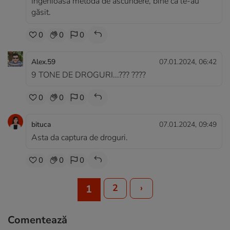
Ingenioasă metoda de ascundere, bine că le-au
găsit.
0
0
0
Alex.59
07.01.2024, 06:42
9 TONE DE DROGURI...??? ????
0
0
0
bituca
07.01.2024, 09:49
Asta da captura de droguri.
0
0
0
2
›
1
Comentează