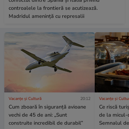
conflictul dintre Spania și Italia privind
controalele la frontieră se acutizează.
Madridul amenință cu represalii
Vacanțe și Cultură
20:12
Vacanțe și Cultu
Cum zboară în siguranță avioane
Ce riscă turiș
vechi de 45 de ani: „Sunt
de la micul-
construite incredibil de durabil”
Semnalul de