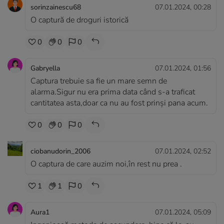
sorinzainescu68
07.01.2024, 00:28
O captură de droguri istorică
0
0
0
Gabryella
07.01.2024, 01:56
Captura trebuie sa fie un mare semn de
alarma.Sigur nu era prima data când s-a traficat
cantitatea asta,doar ca nu au fost prinși pana acum.
0
0
0
ciobanudorin_2006
07.01.2024, 02:52
O captura de care auzim noi,în rest nu prea .
1
1
0
Aura1
07.01.2024, 05:09