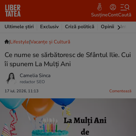
Susține
Cont
Caută
Ultimele știri
Exclusiv
Criză politică
Opinii
Intervi
|
Lifestyle
|
Vacanțe și Cultură
Ce nume se sărbătoresc de Sfântul Ilie. Cui
îi spunem La Mulți Ani
Camelia Sinca
redactor SEO
17 iul. 2026, 11:13
Comentează