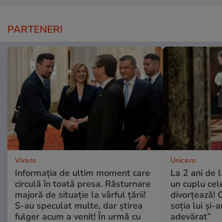
PARTENERI
Viva.ro
Unica.ro
Informația de ultim moment care
La 2 ani de 
circulă în toată presa. Răsturnare
un cuplu ce
majoră de situație la vârful țării!
divorțează! C
S-au speculat multe, dar știrea
soția lui și-
fulger acum a venit! În urmă cu
adevărat”