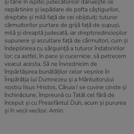
și tărie în ispite; judecătorilor dăruiește-le
nepărtinire și lepădare de pofta câștigurilor,
dreptate și milă față de cei obijduiți; tuturor
cârmuitorilor purtare de grijă față de supuși,
milă și dreaptă judecată, iar dreptcredincioșilor
supunere și ascultare față de cârmuitori, cum și
îndeplinirea cu sârguință a tuturor îndatoririlor
lor; ca astfel, în pace și cucernicie, să petrecem
veacul acesta. Să ne învrednicim de
împărtășirea bunătăților celor veșnice în
Împărăția lui Dumnezeu și a Mântuitorului
nostru Iisus Hristos, Căruia I se cuvine cinste și
închinăciune, împreună cu Tatăl cel fără de
început și cu Preasfântul Duh, acum și pururea
și în vecii vecilor. Amin.