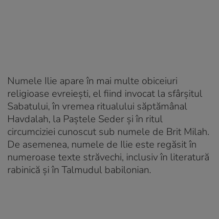
Numele Ilie apare în mai multe obiceiuri
religioase evreieşti, el fiind invocat la sfârşitul
Sabatului, în vremea ritualului săptămânal
Havdalah, la Paştele Seder şi în ritul
circumciziei cunoscut sub numele de Brit Milah.
De asemenea, numele de Ilie este regăsit în
numeroase texte străvechi, inclusiv în literatură
rabinică şi în Talmudul babilonian.