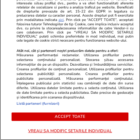
sunteți!
interesele si/sau profilul dvs., pentru a va oferi functionalitati aferente
retelelor de socializare si pentru a analiza traficul pe website. Beneficiati
de drepturile prevazute de art. 15-22 din GDPR in legatura cu
prelucrarea datelor cu caracter personal. Aceste drepturi pot fi exercitate
prin modalitatea indicata
aici
. Prin click pe “ACCEPT TOATE”, acceptati
ȘTIRI ROMÂNIA
folosirea tuturor Tehnologiilor de tip Cookie, care implica inclusiv acceptul
dvs. cu privire la stocarea/accesarea informatiilor de catre Vendor-ii cu
care colaboram. Prin click pe “VREAU SA MODIFIC SETARILE
INDIVIDUAL” puteti schimba preferintele in mod individual, mai putin
Știri România
08 aug.
cele legate de cookie strict necesare pentru functionarea website-ului.
România scapă iar de „junk”:
Atât noi, cât și partenerii noștri prelucrăm datele pentru a oferi:
Măsurarea performanței reclamelor. Utilizarea profilurilor pentru
după Fitch, și Moody’s menține
selectarea conținutului personalizat. Stocarea și/sau accesarea
ratingul de țară. Nazare: „Un
informațiilor de pe un dispozitiv. Dezvoltarea și îmbunătățirea serviciilor.
Crearea profilurilor de conținut personalizat. Utilizarea profilurilor pentru
semnal extrem de important”.
selectarea publicității personalizate. Crearea profilurilor pentru
Ce spune Nicușor Dan
publicitate personalizată. Măsurarea performanței conținutului.
Înțelegerea publicului prin statistici sau combinații de date din surse
diferite. Utilizarea datelor limitate pentru a selecta conținutul. Utilizarea
de date limitate pentru a selecta publicitatea. Date precise de geolocație
și identificarea prin scanarea dispozitivului.
Politică
04 aug.
Listă parteneri (furnizori)
România riscă să piardă
ACCEPT TOATE
miliarde de euro din PNRR
după un vot în Senat. De ce
VREAU SA MODIFIC SETARILE INDIVIDUAL
sunt contestate modificările la