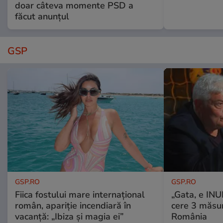
doar câteva momente PSD a
făcut anunțul
GSP
GSP.RO
GSP.RO
Fiica fostului mare internațional
„Gata, e IN
român, apariție incendiară în
cere 3 măsu
vacanță: „Ibiza și magia ei”
România