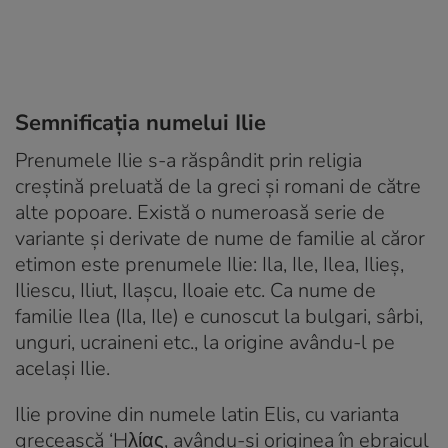
Semnificația numelui Ilie
Prenumele Ilie s-a răspândit prin religia
creștină preluată de la greci și romani de către
alte popoare. Există o numeroasă serie de
variante și derivate de nume de familie al căror
etimon este prenumele Ilie: Ila, Ile, Ilea, Ilieș,
Iliescu, Iliut, Ilașcu, Iloaie etc. Ca nume de
familie Ilea (Ila, Ile) e cunoscut la bulgari, sârbi,
unguri, ucraineni etc., la origine avându-l pe
același Ilie.
Ilie provine din numele latin Elis, cu varianta
grecească ‘Hλίας, avându-şi originea în ebraicul