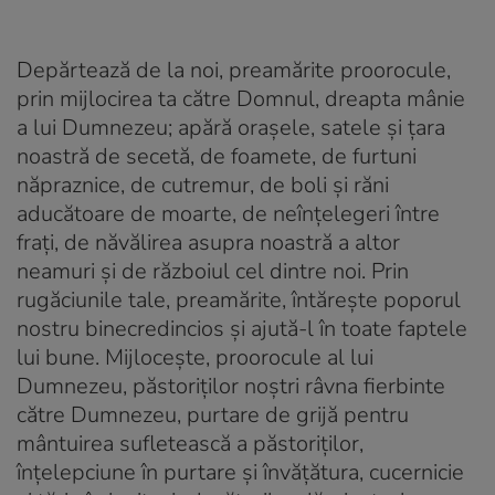
Depărtează de la noi, preamărite proorocule,
prin mijlocirea ta către Domnul, dreapta mânie
a lui Dumnezeu; apără orașele, satele și țara
noastră de secetă, de foamete, de furtuni
năpraznice, de cutremur, de boli și răni
aducătoare de moarte, de neînțelegeri între
frați, de năvălirea asupra noastră a altor
neamuri și de războiul cel dintre noi. Prin
rugăciunile tale, preamărite, întărește poporul
nostru binecredincios și ajută-l în toate faptele
lui bune. Mijlocește, proorocule al lui
Dumnezeu, păstoriților noștri râvna fierbinte
către Dumnezeu, purtare de grijă pentru
mântuirea sufletească a păstoriților,
înțelepciune în purtare și învățătura, cucernicie