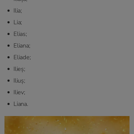
Ilia;
Lia;
Elias;
Eliana;
Eliade;
Ilieș;
Iliuș;
Iliev;
Liana.