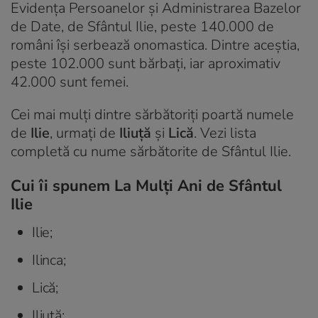
Evidența Persoanelor și Administrarea Bazelor
de Date, de Sfântul Ilie, peste 140.000 de
români își serbează onomastica. Dintre aceștia,
peste 102.000 sunt bărbați, iar aproximativ
42.000 sunt femei.
Cei mai mulți dintre sărbătoriți poartă numele
de
Ilie
, urmați de
Iliuță
și
Lică
. Vezi lista
completă cu nume sărbătorite de Sfântul Ilie.
Cui îi spunem La Mulți Ani de Sfântul
Ilie
Ilie;
Ilinca;
Lică;
Iliuță;