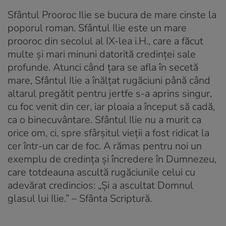
Sfântul Prooroc Ilie se bucura de mare cinste la
poporul roman. Sfântul Ilie este un mare
prooroc din secolul al IX-lea i.H., care a făcut
multe şi mari minuni datorită credinţei sale
profunde. Atunci când ţara se afla în secetă
mare, Sfântul Ilie a înălţat rugăciuni până când
altarul pregătit pentru jertfe s-a aprins singur,
cu foc venit din cer, iar ploaia a început să cadă,
ca o binecuvântare. Sfântul Ilie nu a murit ca
orice om, ci, spre sfârşitul vieţii a fost ridicat la
cer într-un car de foc. A rămas pentru noi un
exemplu de credinţa şi încredere în Dumnezeu,
care totdeauna ascultă rugăciunile celui cu
adevărat credincios: „Şi a ascultat Domnul
glasul lui Ilie.” – Sfânta Scriptură.