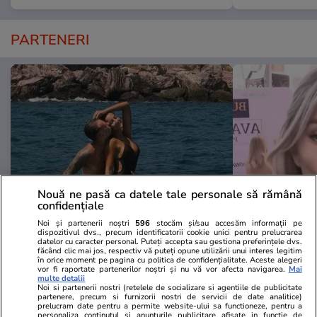
PARTENERI
Nouă ne pasă ca datele tale personale să rămână
confidențiale
Noi și partenerii noștri
596
stocăm și/sau accesăm informații pe
Libertateapentrufemei.ro
Avantaje.ro
dispozitivul dvs., precum identificatorii cookie unici pentru prelucrarea
datelor cu caracter personal. Puteți accepta sau gestiona preferințele dvs.
Gata, nu se mai ascund, e cuplul
Cum arată v
făcând clic mai jos, respectiv vă puteți opune utilizării unui interes legitim
momentului în România! A ieșit
ce și-a făcut
în orice moment pe pagina cu politica de confidențialitate. Aceste alegeri
vor fi raportate partenerilor noștri și nu vă vor afecta navigarea.
Mai
soarele și pe strada ei, iar lui i-a
purtat ochel
multe detalii
Noi si partenerii nostri (retelele de socializare si agentiile de publicitate
pus Dumnezeu mâna în cap!
să nu sperii c
partenere, precum si furnizorii nostri de servicii de date analitice)
Felicitări, să fiți fericiți! Că frumoși
prelucram date pentru a permite website-ului sa functioneze, pentru a
personaliza continutul si anunturile publicitare afisate in functie de