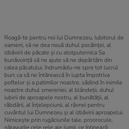
Roagă-te pentru noi lui Dumnezeu, Iubitorul de
oameni, să ne dea nouă duhul pocăinței, al
izbăvirii de păcate și cu atotputernica Sa
bunăvoință să ne ajute să ne depărtăm din
calea păcatului, îndrumâdu-ne spre tot lucrul
bun; ca să ne întărească în lupta împotriva
poftelor și a patimilor noastre, sădind în inimile
noastre duhul smereniei, al blândeții, duhul
iubirii de aproapele nostru, al bunătății, al
răbdării, al înțelepciunii, al râvnei pentru
cuvântul lui Dumnezeu și al izbăvirii aproapelui.
Nimicește prin rugăciunile tale, proorocule,
năravurile cele rele ale lumii, ce întinează