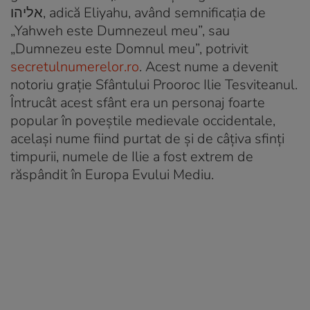
אליהו, adică Eliyahu, având semnificaţia de
„Yahweh este Dumnezeul meu”, sau
„Dumnezeu este Domnul meu”, potrivit
secretulnumerelor.ro
. Acest nume a devenit
notoriu graţie Sfântului Prooroc Ilie Tesviteanul.
Întrucât acest sfânt era un personaj foarte
popular în poveştile medievale occidentale,
acelaşi nume fiind purtat de şi de câţiva sfinţi
timpurii, numele de Ilie a fost extrem de
răspândit în Europa Evului Mediu.