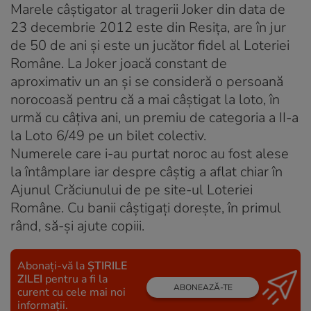
Marele câştigator al tragerii Joker din data de
23 decembrie 2012 este din Resiţa, are în jur
de 50 de ani şi este un jucător fidel al Loteriei
Române. La Joker joacă constant de
aproximativ un an şi se consideră o persoană
norocoasă pentru că a mai câştigat la loto, în
urmă cu câţiva ani, un premiu de categoria a II-a
la Loto 6/49 pe un bilet colectiv.
Numerele care i-au purtat noroc au fost alese
la întâmplare iar despre câştig a aflat chiar în
Ajunul Crăciunului de pe site-ul Loteriei
Române. Cu banii câştigaţi doreşte, în primul
rând, să-şi ajute copiii.
Abonați-vă la
ȘTIRILE
ZILEI
pentru a fi la
ABONEAZĂ-TE
curent cu cele mai noi
informații.