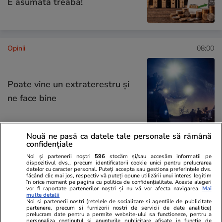
E asumată treaba!
Opinii
08:00
Poate vine un extraterestru și
ne face bine
Nouă ne pasă ca datele tale personale să rămână
confidențiale
Opinii
17 iul.
Noi și partenerii noștri
596
stocăm și/sau accesăm informații pe
dispozitivul dvs., precum identificatorii cookie unici pentru prelucrarea
datelor cu caracter personal. Puteți accepta sau gestiona preferințele dvs.
făcând clic mai jos, respectiv vă puteți opune utilizării unui interes legitim
în orice moment pe pagina cu politica de confidențialitate. Aceste alegeri
De ce socialismul și comunismul
vor fi raportate partenerilor noștri și nu vă vor afecta navigarea.
Mai
multe detalii
sucesc mințile oamenilor?
Noi si partenerii nostri (retelele de socializare si agentiile de publicitate
partenere, precum si furnizorii nostri de servicii de date analitice)
prelucram date pentru a permite website-ului sa functioneze, pentru a
personaliza continutul si anunturile publicitare afisate in functie de