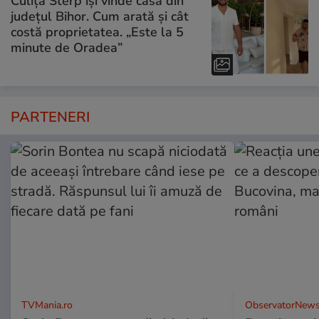
Culiță Sterp își vinde casa din
județul Bihor. Cum arată și cât
costă proprietatea. „Este la 5
minute de Oradea”
PARTENERI
TVMania.ro
ObservatorNews