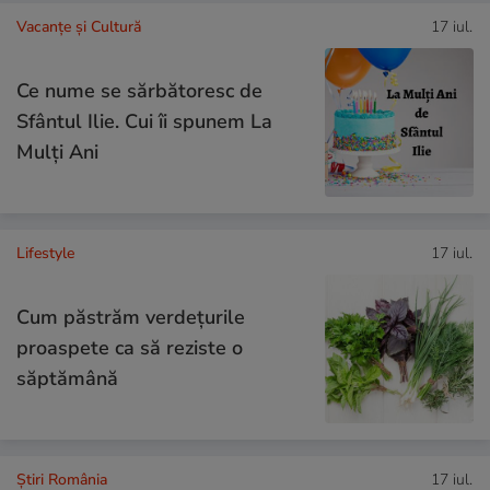
Vacanțe și Cultură
17 iul.
Ce nume se sărbătoresc de
Sfântul Ilie. Cui îi spunem La
Mulți Ani
Lifestyle
17 iul.
Cum păstrăm verdețurile
proaspete ca să reziste o
săptămână
Știri România
17 iul.