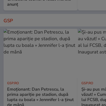
anunț
GSP
GSP.RO
GSP.RO
Emoționant: Dan Petrescu, la
Și-au pus mâ
prima apariție pe stadion, după
văzut! » Cum
lupta cu boala » Jennnifer l-a ținut
lui FCSB, du
de mână
Inaugurat as