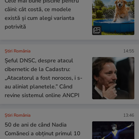
Cele mai bune piscine pentru
câini: cât costă, ce modele
există și cum alegi varianta
potrivită
Știri România
14:55
Șeful DNSC, despre atacul
cibernetic de la Cadastru:
„Atacatorul a fost norocos, i s-
au aliniat planetele.” Când
revine sistemul online ANCPI
Știri România
13:46
50 de ani de când Nadia
Comăneci a obţinut primul 10