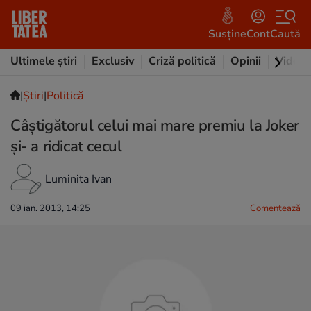
Susține
Cont
Caută
Ultimele știri
Exclusiv
Criză politică
Opinii
Video
|
Ştiri
|
Politică
Câştigătorul celui mai mare premiu la Joker
şi- a ridicat cecul
Luminita Ivan
09 ian. 2013, 14:25
Comentează