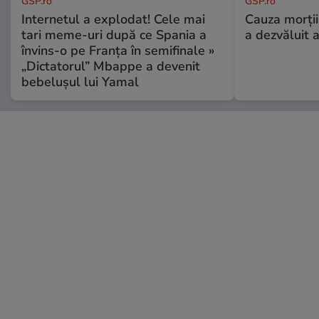
GSP.ro
GSP.ro
Internetul a explodat! Cele mai
Cauza morții
tari meme-uri după ce Spania a
a dezvăluit 
învins-o pe Franța în semifinale »
„Dictatorul” Mbappe a devenit
bebelușul lui Yamal