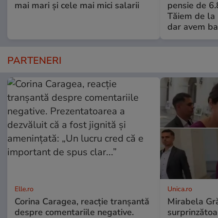
mai mari și cele mai mici salarii
pensie de 6.
Tăiem de la 
dar avem ba
PARTENERI
Elle.ro
Unica.ro
Corina Caragea, reacție tranșantă
Mirabela Gră
despre comentariile negative.
surprinzătoar