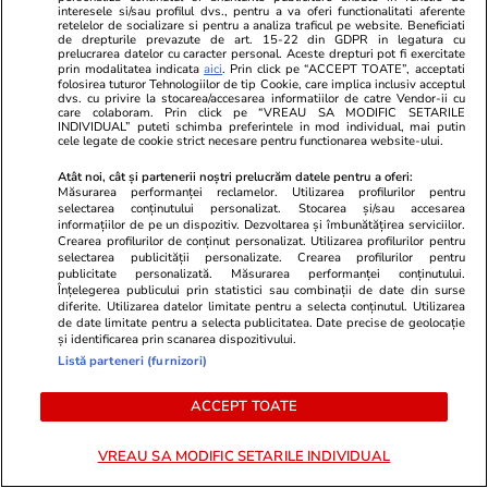
interesele si/sau profilul dvs., pentru a va oferi functionalitati aferente
retelelor de socializare si pentru a analiza traficul pe website. Beneficiati
de drepturile prevazute de art. 15-22 din GDPR in legatura cu
prelucrarea datelor cu caracter personal. Aceste drepturi pot fi exercitate
Opinii
17 iul.
prin modalitatea indicata
aici
. Prin click pe “ACCEPT TOATE”, acceptati
folosirea tuturor Tehnologiilor de tip Cookie, care implica inclusiv acceptul
dvs. cu privire la stocarea/accesarea informatiilor de catre Vendor-ii cu
care colaboram. Prin click pe “VREAU SA MODIFIC SETARILE
INDIVIDUAL” puteti schimba preferintele in mod individual, mai putin
A doua palmă de la
cele legate de cookie strict necesare pentru functionarea website-ului.
Luxemburg. De ce ÎCCJ tot
Atât noi, cât și partenerii noștri prelucrăm datele pentru a oferi:
pierde același proces
Măsurarea performanței reclamelor. Utilizarea profilurilor pentru
selectarea conținutului personalizat. Stocarea și/sau accesarea
informațiilor de pe un dispozitiv. Dezvoltarea și îmbunătățirea serviciilor.
Crearea profilurilor de conținut personalizat. Utilizarea profilurilor pentru
selectarea publicității personalizate. Crearea profilurilor pentru
publicitate personalizată. Măsurarea performanței conținutului.
Înțelegerea publicului prin statistici sau combinații de date din surse
diferite. Utilizarea datelor limitate pentru a selecta conținutul. Utilizarea
Libertatea.ro
de date limitate pentru a selecta publicitatea. Date precise de geolocație
și identificarea prin scanarea dispozitivului.
Ultimele știri
Război Iran
Retete culinare
Listă parteneri (furnizori)
Știri România
Divertisment
Fructe si legume
ACCEPT TOATE
Știri Externe
Monden
Ingrijirea
plantelor
Politică
Muzică și Filme
VREAU SA MODIFIC SETARILE INDIVIDUAL
Bani și Afaceri
Cele mai citite
Lifestyle
știri
Infrastructura