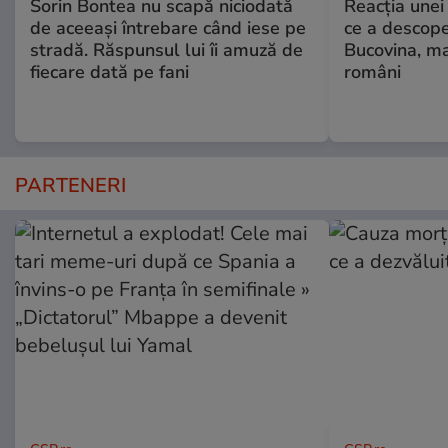
Sorin Bontea nu scapă niciodată
Reacția unei
de aceeași întrebare când iese pe
ce a descope
stradă. Răspunsul lui îi amuză de
Bucovina, ma
fiecare dată pe fani
români
PARTENERI