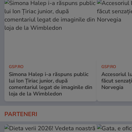
GSP.RO
GSP.RO
Simona Halep i-a răspuns public
Accesoriul l
lui Ion Țiriac junior, după
făcut senzați
comentariul legat de imaginile din
Norvegia
loja de la Wimbledon
PARTENERI