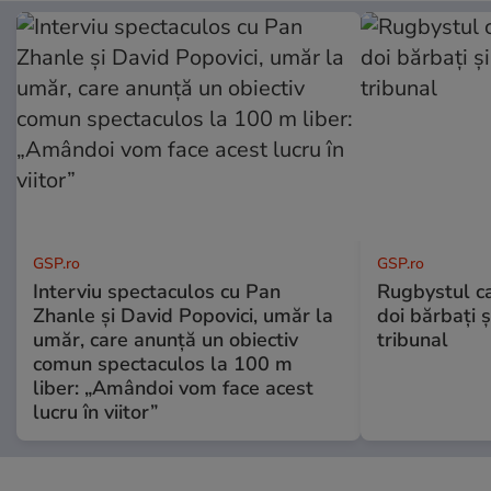
GSP.ro
GSP.ro
Interviu spectaculos cu Pan
Rugbystul ca
Zhanle și David Popovici, umăr la
doi bărbați ș
umăr, care anunță un obiectiv
tribunal
comun spectaculos la 100 m
liber: „Amândoi vom face acest
lucru în viitor”