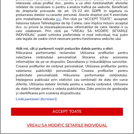
opun”
interesele si/sau profilul dvs., pentru a va oferi functionalitati aferente
retelelor de socializare si pentru a analiza traficul pe website. Beneficiati
de drepturile prevazute de art. 15-22 din GDPR in legatura cu
prelucrarea datelor cu caracter personal. Aceste drepturi pot fi exercitate
Politică
13 iul.
prin modalitatea indicata
aici
. Prin click pe “ACCEPT TOATE”, acceptati
folosirea tuturor Tehnologiilor de tip Cookie, care implica inclusiv acceptul
dvs. cu privire la stocarea/accesarea informatiilor de catre Vendor-ii cu
care colaboram. Prin click pe “VREAU SA MODIFIC SETARILE
Traian Băsescu dă de pământ
INDIVIDUAL” puteti schimba preferintele in mod individual, mai putin
cele legate de cookie strict necesare pentru functionarea website-ului.
cu Ilie Bolojan în plin blocaj
politic: „Orice prost mărește
Atât noi, cât și partenerii noștri prelucrăm datele pentru a oferi:
Măsurarea performanței reclamelor. Utilizarea profilurilor pentru
taxele”
selectarea conținutului personalizat. Stocarea și/sau accesarea
informațiilor de pe un dispozitiv. Dezvoltarea și îmbunătățirea serviciilor.
Crearea profilurilor de conținut personalizat. Utilizarea profilurilor pentru
selectarea publicității personalizate. Crearea profilurilor pentru
publicitate personalizată. Măsurarea performanței conținutului.
Înțelegerea publicului prin statistici sau combinații de date din surse
PARTENERI
diferite. Utilizarea datelor limitate pentru a selecta conținutul. Utilizarea
de date limitate pentru a selecta publicitatea. Date precise de geolocație
și identificarea prin scanarea dispozitivului.
Listă parteneri (furnizori)
ACCEPT TOATE
VREAU SA MODIFIC SETARILE INDIVIDUAL