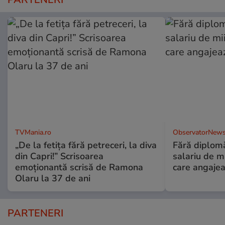
TVMania.ro
ObservatorNews
„De la fetița fără petreceri, la diva
Fără diplomă
din Capri!” Scrisoarea
salariu de mi
emoționantă scrisă de Ramona
care angajea
Olaru la 37 de ani
PARTENERI