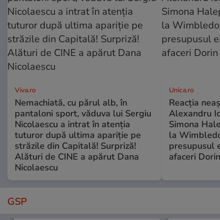
Viva.ro
Unica.ro
Nemachiată, cu părul alb, în
Reacția neaș
pantaloni sport, văduva lui Sergiu
Alexandru Io
Nicolaescu a intrat în atenția
Simona Halep
tuturor după ultima apariție pe
la Wimbledo
străzile din Capitală! Surpriză!
presupusul e
Alături de CINE a apărut Dana
afaceri Dori
Nicolaescu
GSP