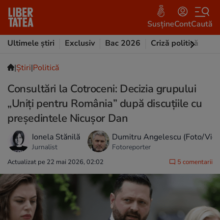
Susține
Cont
Caută
Ultimele știri
Exclusiv
Bac 2026
Criză politică
Opi
|
Ştiri
|
Politică
Consultări la Cotroceni: Decizia grupului
„Uniți pentru România” după discuțiile cu
președintele Nicușor Dan
Ionela Stănilă
Dumitru Angelescu (Foto/Vid
Jurnalist
Fotoreporter
Actualizat pe 22 mai 2026, 02:02
5 comentarii