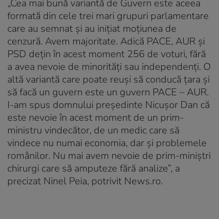
„Cea mai bună variantă de Guvern este aceea
formată din cele trei mari grupuri parlamentare
care au semnat şi au iniţiat moţiunea de
cenzură. Avem majoritate. Adică PACE, AUR şi
PSD deţin în acest moment 256 de voturi, fără
a avea nevoie de minorităţi sau independenţi. O
altă variantă care poate reuşi să conducă ţara şi
să facă un guvern este un guvern PACE – AUR.
I-am spus domnului preşedinte Nicuşor Dan că
este nevoie în acest moment de un prim-
ministru vindecător, de un medic care să
vindece nu numai economia, dar şi problemele
românilor. Nu mai avem nevoie de prim-miniştri
chirurgi care să amputeze fără analize”, a
precizat Ninel Peia, potrivit News.ro.