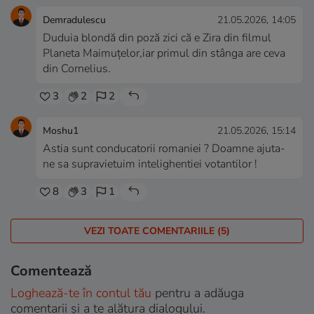
Demradulescu
21.05.2026, 14:05
Duduia blondă din poză zici că e Zira din filmul
Planeta Maimuțelor,iar primul din stânga are ceva
din Cornelius.
3
2
2
Moshu1
21.05.2026, 15:14
Astia sunt conducatorii romaniei ? Doamne ajuta-
ne sa supravietuim intelighentiei votantilor !
8
3
1
VEZI TOATE COMENTARIILE (5)
Comentează
Loghează-te în contul tău
pentru a adăuga
comentarii și a te alătura dialogului.