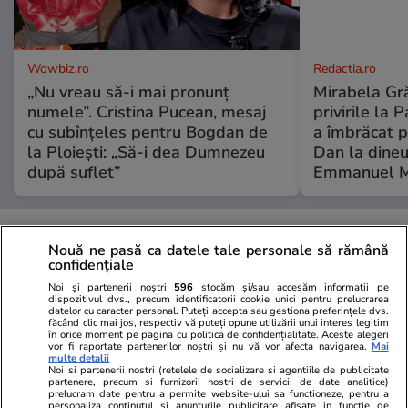
Wowbiz.ro
Redactia.ro
„Nu vreau să-i mai pronunț
Mirabela Gră
numele”. Cristina Pucean, mesaj
privirile la 
cu subînțeles pentru Bogdan de
a îmbrăcat p
la Ploiești: „Să-i dea Dumnezeu
Dan la dineu
după suflet”
Emmanuel M
POLITIC
Nouă ne pasă ca datele tale personale să rămână
confidențiale
Politică
13 iul.
Noi și partenerii noștri
596
stocăm și/sau accesăm informații pe
Grindeanu a dezvăluit numele
dispozitivul dvs., precum identificatorii cookie unici pentru prelucrarea
datelor cu caracter personal. Puteți accepta sau gestiona preferințele dvs.
de premier pronunțat la
făcând clic mai jos, respectiv vă puteți opune utilizării unui interes legitim
Cotroceni în discuțiile dintre
în orice moment pe pagina cu politica de confidențialitate. Aceste alegeri
vor fi raportate partenerilor noștri și nu vă vor afecta navigarea.
Mai
Nicușor Dan, PSD, PNL, USR și
multe detalii
Noi si partenerii nostri (retelele de socializare si agentiile de publicitate
UDMR: „S-a vorbit de un
partenere, precum si furnizorii nostri de servicii de date analitice)
tehnocrat. Bolojan și Fritz se
prelucram date pentru a permite website-ului sa functioneze, pentru a
personaliza continutul si anunturile publicitare afisate in functie de