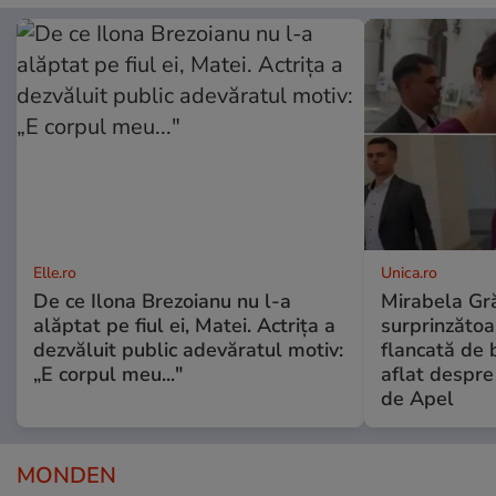
Elle.ro
Unica.ro
De ce Ilona Brezoianu nu l-a
Mirabela Gră
alăptat pe fiul ei, Matei. Actrița a
surprinzătoar
dezvăluit public adevăratul motiv:
flancată de 
„E corpul meu..."
aflat despre
de Apel
MONDEN