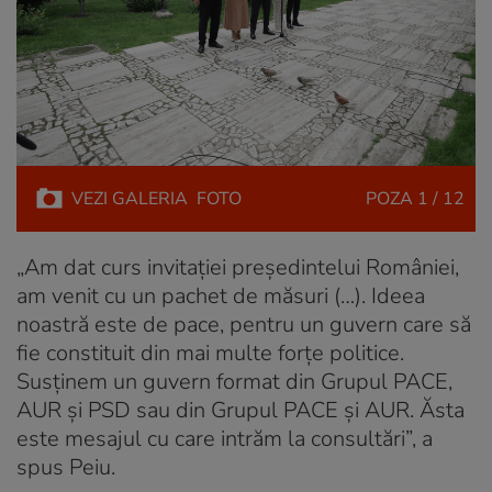
VEZI
GALERIA
FOTO
POZA
1 / 12
„Am dat curs invitaţiei preşedintelui României,
am venit cu un pachet de măsuri (…). Ideea
noastră este de pace, pentru un guvern care să
fie constituit din mai multe forţe politice.
Susţinem un guvern format din Grupul PACE,
AUR şi PSD sau din Grupul PACE şi AUR. Ăsta
este mesajul cu care intrăm la consultări”, a
spus Peiu.