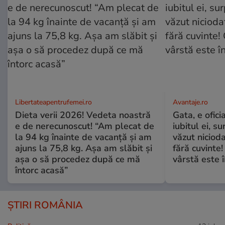
Libertateapentrufemei.ro
Avantaje.ro
Dieta verii 2026! Vedeta noastră
Gata, e ofici
e de nerecunoscut! “Am plecat de
iubitul ei, s
la 94 kg înainte de vacanță și am
văzut nicioda
ajuns la 75,8 kg. Așa am slăbit și
fără cuvinte!
așa o să procedez după ce mă
vârstă este î
întorc acasă”
ȘTIRI ROMÂNIA