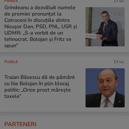
Politică
13 iul.
Grindeanu a dezvăluit numele
de premier pronunțat la
Cotroceni în discuțiile dintre
Nicușor Dan, PSD, PNL, USR și
UDMR: „S-a vorbit de un
tehnocrat. Bolojan și Fritz se
opun”
Politică
13 iul.
Traian Băsescu dă de pământ
cu Ilie Bolojan în plin blocaj
politic: „Orice prost mărește
taxele”
PARTENERI