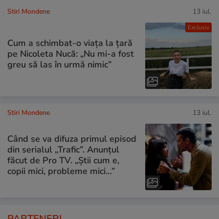
Stiri Mondene
13 iul.
Exclusiv
Cum a schimbat-o viața la țară
pe Nicoleta Nucă: „Nu mi-a fost
greu să las în urmă nimic”
Stiri Mondene
13 iul.
Când se va difuza primul episod
din serialul „Trafic”. Anunțul
făcut de Pro TV. „Știi cum e,
copii mici, probleme mici…”
PARTENERI