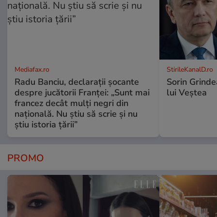
Mediafax.ro
StirileKanalD.ro
Radu Banciu, declarații șocante
Sorin Grinde
despre jucătorii Franței: „Sunt mai
lui Veștea
francez decât mulți negri din
națională. Nu știu să scrie și nu
știu istoria țării”
PROMO