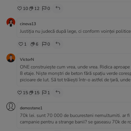
10
12
0
cineva13
Justiția nu judecă după lege, ci conform voinței politic
1
6
0
VictorN
ONE construiește cum vrea, unde vrea. Ridica aproape 
8 etaje. Niște monștri de beton fără spațiu verde corespun
picioare de lut. Să tot trăiești într-o astfel de țară, und
15
15
1
demostene1
70k lei. sunt 70 000 de bucuresteni nemultumiti. ar fi f
campanie pentru a strange banii? se gaseasu 70k de r