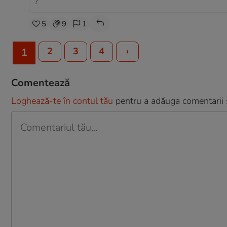
?
5
9
1
2
3
4
›
1
Comentează
Loghează-te în contul tău
pentru a adăuga comentarii și