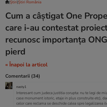
|
Ştiri
|
Știri România
Cum a câștigat One Propert
care i-au contestat proiect
recunosc importanța ONG-u
pierd
« Înapoi la articol
Comentarii
(34)
nasty1
Interesant cum judeca justitia corupta: nu te legi de miz
case monument istoric, etaje in plus construite etc), dar 
celor care reclama se deschide calea spre legalizarea ileg