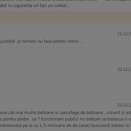
il in siguranta ori faci un cartier...
21.12.2
stiției ,și nimeni nu face practic nimic ..
22.12.2
22.12.2
rebuie cat mai multe betoane si sarcofage de betoane , ciment si az
 pentru plebe . ce ? functionarii publici nu trebuie sa traiasca si e
 intereseaza pe ei ca 1,5 milioane de de saraci bucuresti traiesc i