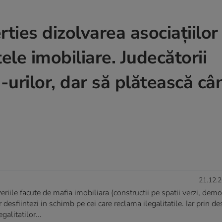
ies dizolvarea asociațiilor 
ele imobiliare. Judecătorii
rilor, dar să plătească câ
21.12.2
eriile facute de mafia imobiliara (constructii pe spatii verzi, demo
desfiintezi in schimb pe cei care reclama ilegalitatile. Iar prin de
alitatilor...