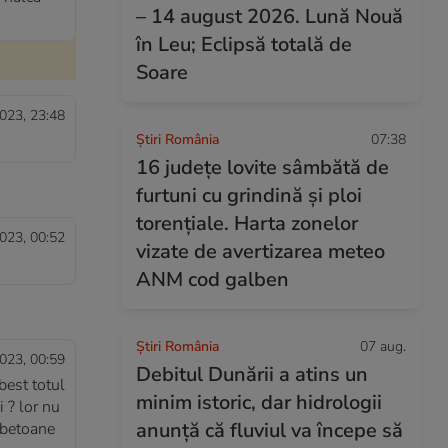
– 14 august 2026. Lună Nouă
în Leu; Eclipsă totală de
Soare
023, 23:48
Știri România
07:38
16 județe lovite sâmbătă de
furtuni cu grindină și ploi
torențiale. Harta zonelor
023, 00:52
vizate de avertizarea meteo
ANM cod galben
Știri România
07 aug.
023, 00:59
Debitul Dunării a atins un
best totul
minim istoric, dar hidrologii
i ? lor nu
anunță că fluviul va începe să
n betoane