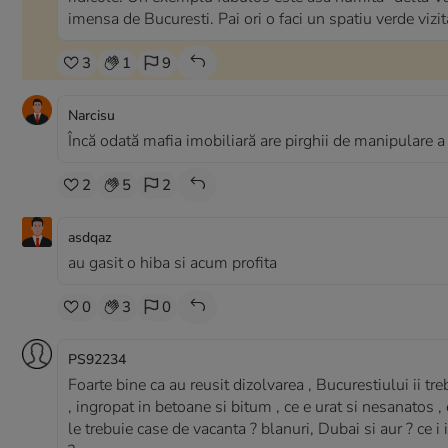
imensa de Bucuresti. Pai ori o faci un spatiu verde vizitab
3
1
9
Narcisu
Încă odată mafia imobiliară are pirghii de manipulare a ju
2
5
2
asdqaz
au gasit o hiba si acum profita
0
3
0
PS92234
Foarte bine ca au reusit dizolvarea , Bucurestiului ii t
, ingropat in betoane si bitum , ce e urat si nesanatos , e
le trebuie case de vacanta ? blanuri, Dubai si aur ? ce i