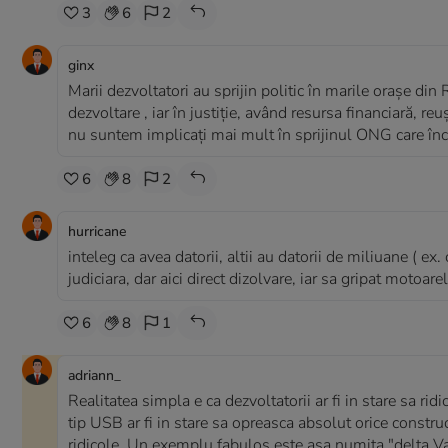
3
6
2
ginx
Marii dezvoltatori au sprijin politic în marile orașe di
dezvoltare , iar în justiție, având resursa financiară, re
nu suntem implicați mai mult în sprijinul ONG care înc
6
8
2
hurricane
inteleg ca avea datorii, altii au datorii de miliuane ( ex
judiciara, dar aici direct dizolvare, iar sa gripat motoarel
6
8
1
adriann_
Realitatea simpla e ca dezvoltatorii ar fi in stare sa rid
tip USB ar fi in stare sa opreasca absolut orice constru
ridicole. Un exemplu fabulos este asa numita "delta Vac