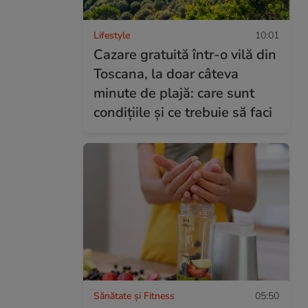
Lifestyle
10:01
Cazare gratuită într-o vilă din
Toscana, la doar câteva
minute de plajă: care sunt
condițiile și ce trebuie să faci
Sănătate și Fitness
05:50