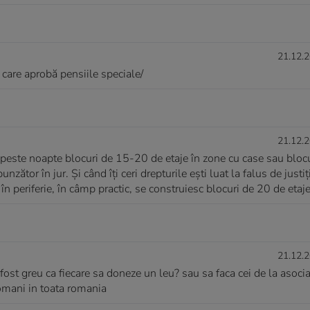
21.12.2
e care aprobă pensiile speciale/
21.12.2
peste noapte blocuri de 15-20 de etaje în zone cu case sau blocu
zător în jur. Și când îți ceri drepturile ești luat la falus de justiț
e în periferie, în câmp practic, se construiesc blocuri de 20 de etaje
21.12.2
ost greu ca fiecare sa doneze un leu? sau sa faca cei de la asocia
omani in toata romania