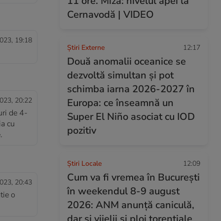
11 ore. Miza: nivelul apei la
Cernavodă | VIDEO
023, 19:18
Știri Externe
12:17
Două anomalii oceanice se
dezvoltă simultan și pot
schimba iarna 2026-2027 în
023, 20:22
Europa: ce înseamnă un
ri de 4-
Super El Niño asociat cu IOD
ia cu
pozitiv
.
Știri Locale
12:09
Cum va fi vremea în București
023, 20:43
în weekendul 8-9 august
tie o
2026: ANM anunță caniculă,
dar și vijelii și ploi torențiale