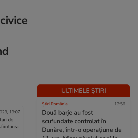
civice
nd
ULTIMELE ȘTIRI
Știri România
12:56
Două barje au fost
023, 19:07
lari de
scufundate controlat în
sfiintarea
Dunăre, într-o operațiune de