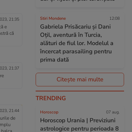
Stiri Mondene
12:08
023, 21:35
Gabriela Prisăcariu și Dani
că e
astră că
Oțil, aventură în Turcia,
alături de fiul lor. Modelul a
încercat parasailing pentru
prima dată
023, 21:37
are
Citește mai multe
TRENDING
023, 21:44
Horoscop
07 aug.
urile de
Horoscop Urania | Previziuni
simplu
astrologice pentru perioada 8
 halca