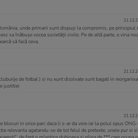
21.12.2
n România, unde primarii sunt dispuși la compromis, pe principiul 
ușesc sa înăbușe vocea societății civile. Pe de altă parte, e vina no
earcă să facă ceva.
21.12.2
. cluburije de fotbal ) si nu xunt dizolvate sunt bagati in reorganix
e justitiei
21.12.2
ice blocuri in orice parc daca li s-ar da voie iar la polul opus ONG-
ctie relevanta agatandu-se de tot felul de pretexte, unele pur si 
aresti", de fapt o mlastina dubioasa si plina de *** care ocupa o