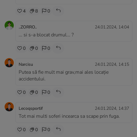
4
8
0
..ZORRO..
24.01.2024, 14:04
... si s-a blocat drumul... ?
0
0
0
Narcisu
24.01.2024, 14:15
Putea să fie mult mai grav,mai ales locație
accidentului.
0
0
0
Lecoqsportif
24.01.2024, 14:37
Tot mai multi soferi incearca sa scape prin fuga.
0
0
0