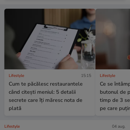
Lifestyle
15:15
Lifestyle
Cum te păcălesc restaurantele
Ce se întâmp
când citești meniul: 5 detalii
butonul de p
secrete care îți măresc nota de
timp de 3 se
plată
pe care puțin
Lifestyle
04 aug.