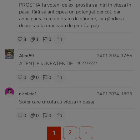
PROSTIA la volan, de ex. prostia sa intri în viteza în
pasaj fără sa anticipezi un potențial pericol, dar
anticiparea cere un dram de gândire, iar gândirea
doare rau la maneaua de prin Carpați
3
1
0
Alex.59
24.01.2024, 17:55
ATENȚIE la NEATENȚIE...!!! ???????
0
0
0
nicoleta1
24.01.2024, 18:23
Sofer care circula cu viteza in pasaj
0
0
0
2
›
1