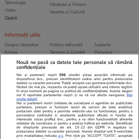
Tehnologie
Sănătate și Fitness
Video
Vacanțe și Cultură
Opinii
Informații utile
Despre Libertatea
Politica editorială
Subiecte
Echipa
Termeni și Conditii
Persoane
Publicitate
Abonamente
Sitemap
Nouă ne pasă ca datele tale personale să rămână
confidențiale
Politica de
Autori
confidențialitate
Noi și partenerii noștri
596
stocăm și/sau accesăm informații pe
dispozitivul dvs., precum identificatorii cookie unici pentru prelucrarea
datelor cu caracter personal. Puteți accepta sau gestiona preferințele dvs.
Ringier România
făcând clic mai jos, respectiv vă puteți opune utilizării unui interes legitim
în orice moment pe pagina cu politica de confidențialitate. Aceste alegeri
vor fi raportate partenerilor noștri și nu vă vor afecta navigarea.
Mai
Libertatea pentru
ELLE
Locuri de muncă
multe detalii
femei
Noi si partenerii nostri (retelele de socializare si agentiile de publicitate
Gazeta Sporturilor
Imobiliare.ro
partenere, precum si furnizorii nostri de servicii de date analitice)
Unica.ro
prelucram date pentru a permite website-ului sa functioneze, pentru a
Stiri mondene
Jobradar24
personaliza continutul si anunturile publicitare afisate in functie de
Program TV
interesele si/sau profilul dvs., pentru a va oferi functionalitati aferente
Calculator sarcina
Imoradar24
retelelor de socializare si pentru a analiza traficul pe website. Beneficiati
Avantaje
Ajută Copiii
Colecții Libertatea
de drepturile prevazute de art. 15-22 din GDPR in legatura cu
prelucrarea datelor cu caracter personal. Aceste drepturi pot fi exercitate
prin modalitatea indicata
aici
. Prin click pe “ACCEPT TOATE”, acceptati