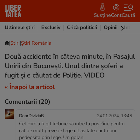
Susține
Cont
Caută
Ultimele știri
Exclusiv
Criză politică
Opinii
Intervi
|
Ştiri
|
Știri România
Două accidente în câteva minute, în Pasajul
Unirii din București. Unul dintre șoferi a
fugit și e căutat de Poliție. VIDEO
« Înapoi la articol
Comentarii
(20)
DoarDiviziaB
24.01.2024, 13:46
Cel care a fugit trebuie sa intre la pușcărie pentru
cat de mult prevede legea. Lașitatea ar trebui
pedepsita prin lege. Un golan.