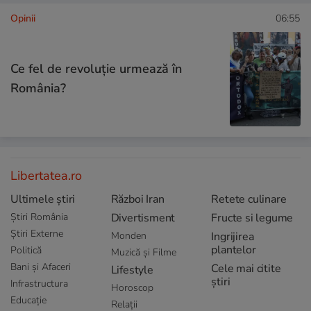
Opinii
06:55
Ce fel de revoluție urmează în
România?
Libertatea.ro
Ultimele știri
Război Iran
Retete culinare
Știri România
Divertisment
Fructe si legume
Știri Externe
Monden
Ingrijirea
plantelor
Politică
Muzică și Filme
Bani și Afaceri
Cele mai citite
Lifestyle
știri
Infrastructura
Horoscop
Educație
Relații