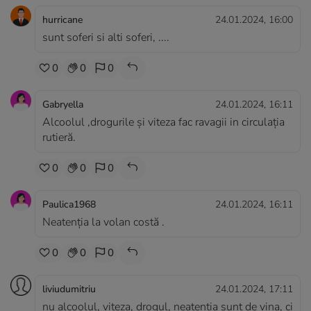
hurricane
24.01.2024, 16:00
sunt soferi si alti soferi, ....
0
0
0
Gabryella
24.01.2024, 16:11
Alcoolul ,drogurile și viteza fac ravagii in circulația
rutieră.
0
0
0
Paulica1968
24.01.2024, 16:11
Neatenția la volan costă .
0
0
0
liviudumitriu
24.01.2024, 17:11
nu alcoolul, viteza, drogul, neatenția sunt de vina, ci