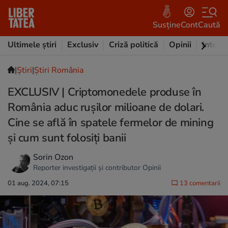
Susține
Cont
Caută
Ultimele știri
Exclusiv
Criză politică
Opinii
Intervi
|
Ştiri
|
Știri România
EXCLUSIV | Criptomonedele produse în
România aduc rușilor milioane de dolari.
Cine se află în spatele fermelor de mining
și cum sunt folosiți banii
Sorin Ozon
Reporter investigații și contributor Opinii
01 aug. 2024, 07:15
13 comentarii