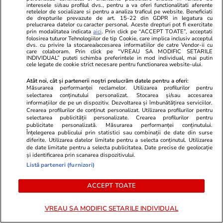
interesele si/sau profilul dvs., pentru a va oferi functionalitati aferente
retelelor de socializare si pentru a analiza traficul pe website. Beneficiati
de drepturile prevazute de art. 15-22 din GDPR in legatura cu
prelucrarea datelor cu caracter personal. Aceste drepturi pot fi exercitate
Cum să alungi țânțarii din casă: „Metodă simplă
prin modalitatea indicata
aici
. Prin click pe “ACCEPT TOATE”, acceptati
și eficientă”
folosirea tuturor Tehnologiilor de tip Cookie, care implica inclusiv acceptul
dvs. cu privire la stocarea/accesarea informatiilor de catre Vendor-ii cu
care colaboram. Prin click pe “VREAU SA MODIFIC SETARILE
INDIVIDUAL” puteti schimba preferintele in mod individual, mai putin
cele legate de cookie strict necesare pentru functionarea website-ului.
Share
13 comentarii
Atât noi, cât și partenerii noștri prelucrăm datele pentru a oferi:
Măsurarea performanței reclamelor. Utilizarea profilurilor pentru
selectarea conținutului personalizat. Stocarea și/sau accesarea
informațiilor de pe un dispozitiv. Dezvoltarea și îmbunătățirea serviciilor.
Crearea profilurilor de conținut personalizat. Utilizarea profilurilor pentru
Abonați-vă la canalul Libertatea de WhatsApp pentru
selectarea publicității personalizate. Crearea profilurilor pentru
a fi la curent cu ultimele informații
publicitate personalizată. Măsurarea performanței conținutului.
Înțelegerea publicului prin statistici sau combinații de date din surse
diferite. Utilizarea datelor limitate pentru a selecta conținutul. Utilizarea
de date limitate pentru a selecta publicitatea. Date precise de geolocație
Stiri Rusia
Știri Transnistria
și identificarea prin scanarea dispozitivului.
Listă parteneri (furnizori)
ACCEPT TOATE
VREAU SA MODIFIC SETARILE INDIVIDUAL