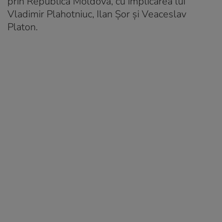
prin Republica Moldova, cu implicarea lui
Vladimir Plahotniuc, Ilan Șor și Veaceslav
Platon.