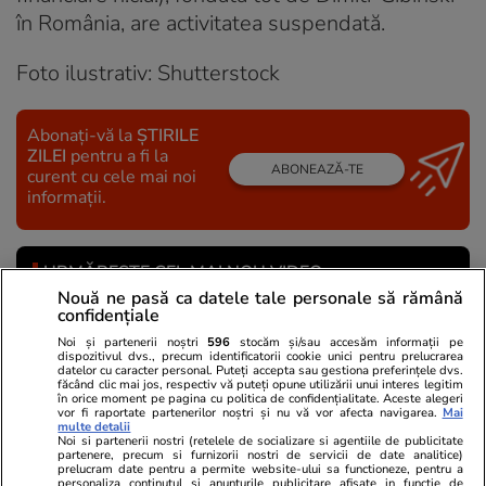
în România, are activitatea suspendată.
Foto ilustrativ: Shutterstock
Abonați-vă la
ȘTIRILE
ZILEI
pentru a fi la
ABONEAZĂ-TE
curent cu cele mai noi
informații.
URMĂREȘTE CEL MAI NOU VIDEO
Nouă ne pasă ca datele tale personale să rămână
confidențiale
Noi și partenerii noștri
596
stocăm și/sau accesăm informații pe
dispozitivul dvs., precum identificatorii cookie unici pentru prelucrarea
datelor cu caracter personal. Puteți accepta sau gestiona preferințele dvs.
făcând clic mai jos, respectiv vă puteți opune utilizării unui interes legitim
în orice moment pe pagina cu politica de confidențialitate. Aceste alegeri
vor fi raportate partenerilor noștri și nu vă vor afecta navigarea.
Mai
multe detalii
Noi si partenerii nostri (retelele de socializare si agentiile de publicitate
partenere, precum si furnizorii nostri de servicii de date analitice)
prelucram date pentru a permite website-ului sa functioneze, pentru a
personaliza continutul si anunturile publicitare afisate in functie de